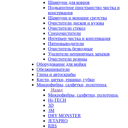
Шампуни для ковров
Подкапотное пространство чистка и
консервация
Шампуни и моющие средства
Очистители дисков и кузова
Очистители стекол
Спецочистители
Интерьер чистка и консервация
Пятновыводители
Очиститель безводные
Удалители неприятных запахов
Очистители резины
Оборудование для мойки
Обезжириватели
Глина и автоскрабы
Кисти, щетки, ершики, губки
Микрофибры, салфетки, полотенца
Назад
Микрофибры, салфетки, полотенца
Hi-TECH
3D
3М
DRY MONSTER
JETAPRO
RBS