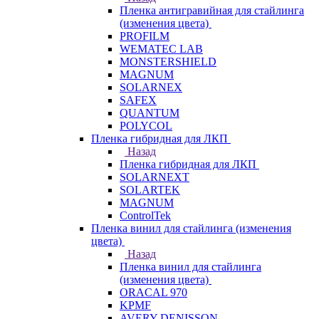
Пленка антигравийная для стайлинга
(изменения цвета)
PROFILM
WEMATEC LAB
MONSTERSHIELD
MAGNUM
SOLARNEX
SAFEX
QUANTUM
POLYCOL
Пленка гибридная для ЛКП
Назад
Пленка гибридная для ЛКП
SOLARNEXT
SOLARTEK
MAGNUM
ControlTek
Пленка винил для стайлинга (изменения
цвета)
Назад
Пленка винил для стайлинга
(изменения цвета)
ORACAL 970
KPMF
AVERY DENISSON