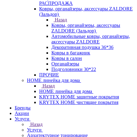
РАСПРОДАЖА
Ковры, органайзеры, аксессуары ZALDORE
(Зальдор)
Назад
Ковры, органайзеры, аксессуары
ZALDORE (Зальдор)
Автомобильные ковры, органайзеры,
аксессуары ZALDORE
Декоративная подушка 36*36
Ковры в багажник
Ковры в салон
Органайзеры
Подголовники 30*22
ПРОЧИЕ
HOME линейка для дома
Назад
HOME линейка для дома
KRYTEX HOME защитные покрытия
KRYTEX HOME чистящие покрытия
Бренды
Акции
Услуги
Назад
Услуги
Архитектурное тонирование