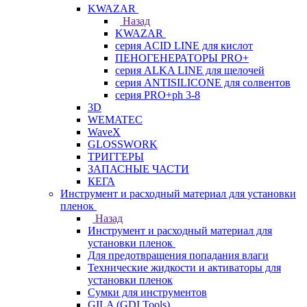
KWAZAR
Назад
KWAZAR
серия ACID LINE для кислот
ПЕНОГЕНЕРАТОРЫ PRO+
серия ALKA LINE для щелочей
серия ANTISILICONE для солвентов
серия PRO+ph 3-8
3D
WEMATEC
WaveX
GLOSSWORK
ТРИГГЕРЫ
ЗАПАСНЫЕ ЧАСТИ
КЕГА
Инструмент и расходный материал для установки
пленок
Назад
Инструмент и расходный материал для
установки пленок
Для предотвращения попадания влаги
Технические жидкости и активаторы для
установки пленок
Сумки для инструментов
GILA (GDI Tools)