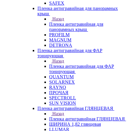
SAFEX
Пленка антигравийная для панорамных
крыш
Назад
Пленка антигравийная для
панорамных крыш
PROFILM
MAGNUM
DETRONA
Пленка антигравийная для ФАР
тонирующая
Назад
Пленка антигравийная для ФАР
тонирующая
QUANTUM
SOLARNEX
RAYNO
ПРОЧАЯ
SPECTROLL
SUN VISION
Пленка антигравийная ГЛЯНЦЕВАЯ
Назад
Пленка антигравийная ГЛЯНЦЕВАЯ
ШИРИНА 1,82 глянцевая
LLUMAR