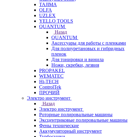
TAJIMA
OLFA
UZLEX
YELLO TOOLS
QUANTUM
Назад
QUANTUM
Аксессуары для работы с пленками
Для полиуретановых и гибридных
пленок
Для тонировки и винила
Ножи, скребки, лезвия
PROPAKEL
WEMATEC
Hi-TECH
ControlTek
ПРОЧИЙ
Электро инструмент
Назад
Электро инструмент
Роторные полировальные машины
Эксцентриковые полировальные машины
Фены технические
Аккумуляторный инструмент
Турбосушки