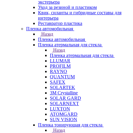
экстерьера
Уход за резиной и пластиком
Квик, силанты и гибридные составы для
интерьера
Реставратор пластика
Пленка автомобильная
Назад
Пленка автомобильная
Пленка атермальная для стекла
Назад
Пленка атермальная для стекла
LLUMAR
PROFILM
RAYNO
QUANTUM
SAFEX
SOLARTEK
3M Crystalline
SOLAR GARD
SOLARNEXT
LUXTON
ATOMGARD
SUN VISION
Пленка тонирующая для стекла
Назад