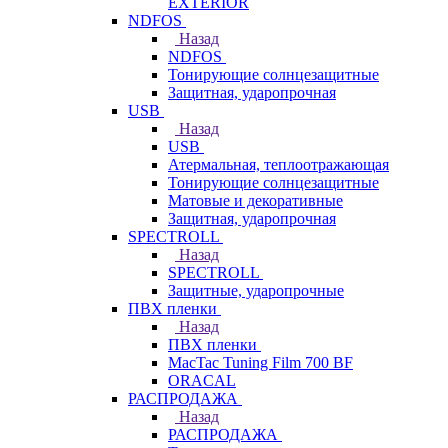
EXTERIOR
NDFOS
Назад
NDFOS
Тонирующие солнцезащитные
Защитная, ударопрочная
USB
Назад
USB
Атермальная, теплоотражающая
Тонирующие солнцезащитные
Матовые и декоративные
Защитная, ударопрочная
SPECTROLL
Назад
SPECTROLL
Защитные, ударопрочные
ПВХ пленки
Назад
ПВХ пленки
MacTac Tuning Film 700 BF
ORACAL
РАСПРОДАЖА
Назад
РАСПРОДАЖА