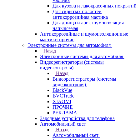
мастика
Для кузова и лакокрасочных покрытий
Для скрытых полостей
антикоррозийная мастика
Для днища и арок шумоизоляция
напыляемая
Антикоррозийные и шумоизоляционные
мастики прочие
Электронные системы для автомобиля
Назад
Электронные системы для автомобиля
Видеорегистраторы (системы
видеоконтроля)
Назад
Видеорегистраторы (системы
видеоконтроля)
BlackVue
BVCTrade
XIAOMI
ПРОЧИЕ
РЕКЛАМА
Зарядные устройства для телефона
Автомобильный свет
Назад
Автомобильный свет