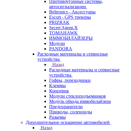
Противоугонные системы,
автосигнализации
Beltronics - Аксессуары
Escort - GPS трекеры
PRIZRAK
Secret Agent-X
TOMAHAWK
ИММОБИЛАЙЗЕРЫ
Модули
PANDORA
Расходные материалы и сервисные
устройства
Назад
Расходные материалы и сервисные
устройства
Гофры, переходники
Клеммы
Концевик
Модули стеклоподъемников
Модуль обхода иммобилайзера
Предохранители
Приводы, соленоиды
Разьемы
Дополнительное оснащение автомобилей
Назад