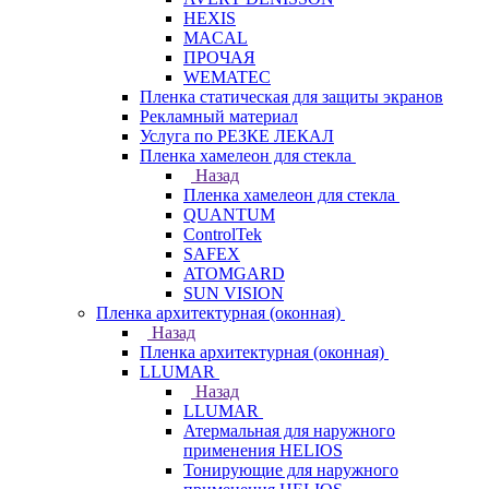
HEXIS
MACAL
ПРОЧАЯ
WEMATEC
Пленка статическая для защиты экранов
Рекламный материал
Услуга по РЕЗКЕ ЛЕКАЛ
Пленка хамелеон для стекла
Назад
Пленка хамелеон для стекла
QUANTUM
ControlTek
SAFEX
ATOMGARD
SUN VISION
Пленка архитектурная (оконная)
Назад
Пленка архитектурная (оконная)
LLUMAR
Назад
LLUMAR
Атермальная для наружного
применения HELIOS
Тонирующие для наружного