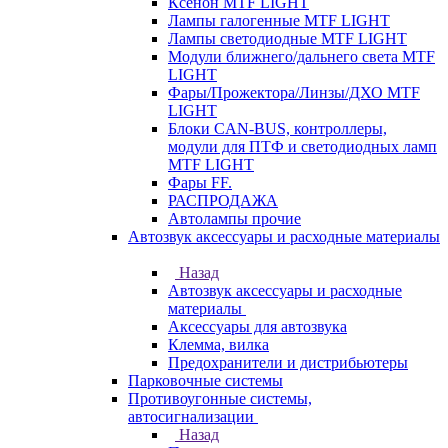
Ксенон MTF LIGHT
Лампы галогенные MTF LIGHT
Лампы светодиодные MTF LIGHT
Модули ближнего/дальнего света MTF
LIGHT
Фары/Прожектора/Линзы/ДХО MTF
LIGHT
Блоки CAN-BUS, контроллеры,
модули для ПТФ и светодиодных ламп
MTF LIGHT
Фары FF.
РАСПРОДАЖА
Автолампы прочие
Автозвук аксессуары и расходные материалы
Назад
Автозвук аксессуары и расходные
материалы
Аксессуары для автозвука
Клемма, вилка
Предохранители и дистрибьютеры
Парковочные системы
Противоугонные системы,
автосигнализации
Назад