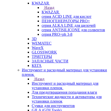
KWAZAR
Назад
KWAZAR
серия ACID LINE для кислот
ПЕНОГЕНЕРАТОРЫ PRO+
серия ALKA LINE для щелочей
серия ANTISILICONE для солвентов
серия PRO+ph 3-8
3D
WEMATEC
WaveX
GLOSSWORK
ТРИГГЕРЫ
ЗАПАСНЫЕ ЧАСТИ
КЕГА
Инструмент и расходный материал для установки
пленок
Назад
Инструмент и расходный материал для
установки пленок
Для предотвращения попадания влаги
Технические жидкости и активаторы для
установки пленок
Сумки для инструментов
GILA (GDI Tools)