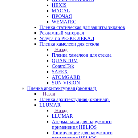
HEXIS
MACAL
ПРОЧАЯ
WEMATEC
Пленка статическая для защиты экранов
Рекламный материал
Услуга по РЕЗКЕ ЛЕКАЛ
Пленка хамелеон для стекла
Назад
Пленка хамелеон для стекла
QUANTUM
ControlTek
SAFEX
ATOMGARD
SUN VISION
Пленка архитектурная (оконная)
Назад
Пленка архитектурная (оконная)
LLUMAR
Назад
LLUMAR
Атермальная для наружного
применения HELIOS
Тонирующие для наружного