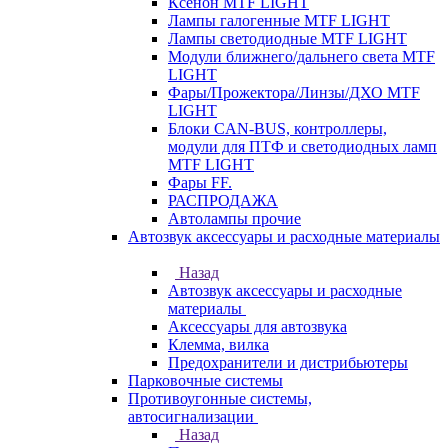
Ксенон MTF LIGHT
Лампы галогенные MTF LIGHT
Лампы светодиодные MTF LIGHT
Модули ближнего/дальнего света MTF
LIGHT
Фары/Прожектора/Линзы/ДХО MTF
LIGHT
Блоки CAN-BUS, контроллеры,
модули для ПТФ и светодиодных ламп
MTF LIGHT
Фары FF.
РАСПРОДАЖА
Автолампы прочие
Автозвук аксессуары и расходные материалы
Назад
Автозвук аксессуары и расходные
материалы
Аксессуары для автозвука
Клемма, вилка
Предохранители и дистрибьютеры
Парковочные системы
Противоугонные системы,
автосигнализации
Назад