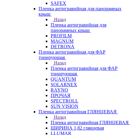
SAFEX
Пленка антигравийная для панорамных
крыш
Назад
Пленка антигравийная для
панорамных крыш
PROFILM
MAGNUM
DETRONA
Пленка антигравийная для ФАР
тонирующая
Назад
Пленка антигравийная для ФАР
тонирующая
QUANTUM
SOLARNEX
RAYNO
ПРОЧАЯ
SPECTROLL
SUN VISION
Пленка антигравийная ГЛЯНЦЕВАЯ
Назад
Пленка антигравийная ГЛЯНЦЕВАЯ
ШИРИНА 1,82 глянцевая
LLUMAR