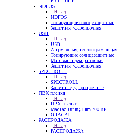
EXTERIOR
NDFOS
Назад
NDFOS
Тонирующие солнцезащитные
Защитная, ударопрочная
USB
Назад
USB
Атермальная, теплоотражающая
Тонирующие солнцезащитные
Матовые и декоративные
Защитная, ударопрочная
SPECTROLL
Назад
SPECTROLL
Защитные, ударопрочные
ПВХ пленки
Назад
ПВХ пленки
MacTac Tuning Film 700 BF
ORACAL
РАСПРОДАЖА
Назад
РАСПРОДАЖА