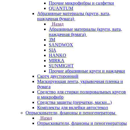
Прочие микрофибры и салфетки
QUANTUM
Абразивные материалы (круги, вата,
наждачная бумага)
Назад
Абразивные материалы (круги, вата,
наждачная бумага)
3М
SANDWOX
SIA
HANKO
MIRKA
SUNMIGHT
Прочие абразивные круги и наждачки
Скотч двусторонний
Маскирующая лента, укрывочная пленка и
бумага
Средство для стирки полировальных кругов
и микрофибр
Средства защиты (перчатки, маски...)
Комплекты для вклейки автостекол
Опрыскиватели, фланоны и пеногенераторы
Назад
Опрыскиватели, фланоны и пеногенераторы