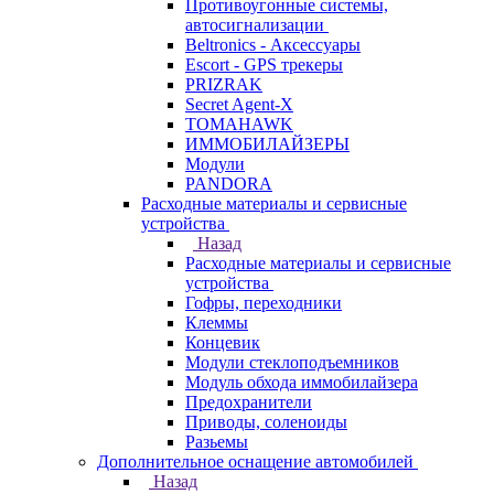
Противоугонные системы,
автосигнализации
Beltronics - Аксессуары
Escort - GPS трекеры
PRIZRAK
Secret Agent-X
TOMAHAWK
ИММОБИЛАЙЗЕРЫ
Модули
PANDORA
Расходные материалы и сервисные
устройства
Назад
Расходные материалы и сервисные
устройства
Гофры, переходники
Клеммы
Концевик
Модули стеклоподъемников
Модуль обхода иммобилайзера
Предохранители
Приводы, соленоиды
Разьемы
Дополнительное оснащение автомобилей
Назад