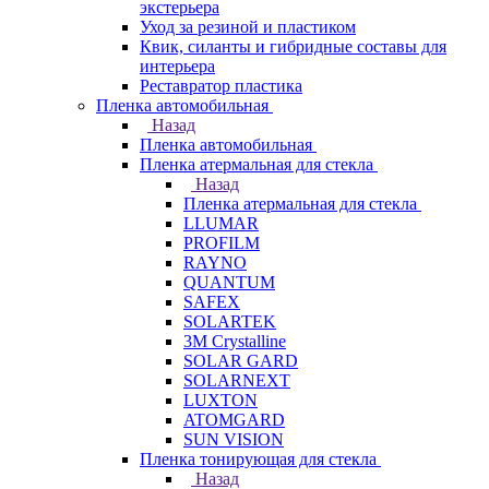
экстерьера
Уход за резиной и пластиком
Квик, силанты и гибридные составы для
интерьера
Реставратор пластика
Пленка автомобильная
Назад
Пленка автомобильная
Пленка атермальная для стекла
Назад
Пленка атермальная для стекла
LLUMAR
PROFILM
RAYNO
QUANTUM
SAFEX
SOLARTEK
3M Crystalline
SOLAR GARD
SOLARNEXT
LUXTON
ATOMGARD
SUN VISION
Пленка тонирующая для стекла
Назад