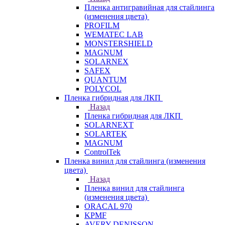
Пленка антигравийная для стайлинга
(изменения цвета)
PROFILM
WEMATEC LAB
MONSTERSHIELD
MAGNUM
SOLARNEX
SAFEX
QUANTUM
POLYCOL
Пленка гибридная для ЛКП
Назад
Пленка гибридная для ЛКП
SOLARNEXT
SOLARTEK
MAGNUM
ControlTek
Пленка винил для стайлинга (изменения
цвета)
Назад
Пленка винил для стайлинга
(изменения цвета)
ORACAL 970
KPMF
AVERY DENISSON