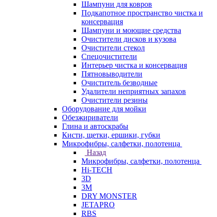
Шампуни для ковров
Подкапотное пространство чистка и
консервация
Шампуни и моющие средства
Очистители дисков и кузова
Очистители стекол
Спецочистители
Интерьер чистка и консервация
Пятновыводители
Очиститель безводные
Удалители неприятных запахов
Очистители резины
Оборудование для мойки
Обезжириватели
Глина и автоскрабы
Кисти, щетки, ершики, губки
Микрофибры, салфетки, полотенца
Назад
Микрофибры, салфетки, полотенца
Hi-TECH
3D
3М
DRY MONSTER
JETAPRO
RBS