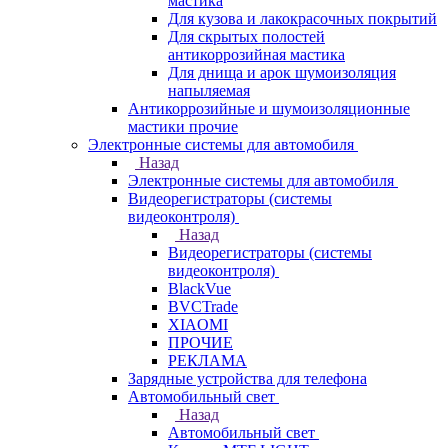
мастика
Для кузова и лакокрасочных покрытий
Для скрытых полостей
антикоррозийная мастика
Для днища и арок шумоизоляция
напыляемая
Антикоррозийные и шумоизоляционные
мастики прочие
Электронные системы для автомобиля
Назад
Электронные системы для автомобиля
Видеорегистраторы (системы
видеоконтроля)
Назад
Видеорегистраторы (системы
видеоконтроля)
BlackVue
BVCTrade
XIAOMI
ПРОЧИЕ
РЕКЛАМА
Зарядные устройства для телефона
Автомобильный свет
Назад
Автомобильный свет