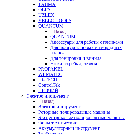
TAJIMA
OLFA
UZLEX
YELLO TOOLS
QUANTUM
Назад
QUANTUM
Аксессуары для работы с пленками
Для полиуретановых и гибридных
пленок
Для тонировки и винила
Ножи, скребки, лезвия
PROPAKEL
WEMATEC
Hi-TECH
ControlTek
ПРОЧИЙ
Электро инструмент
Назад
Электро инструмент
Роторные полировальные машины
Эксцентриковые полировальные машины
Фены технические
Аккумуляторный инструмент
Турбосушки