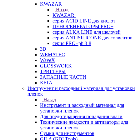
KWAZAR
Назад
KWAZAR
серия ACID LINE для кислот
ПЕНОГЕНЕРАТОРЫ PRO+
серия ALKA LINE для щелочей
серия ANTISILICONE для солвентов
серия PRO+ph 3-8
3D
WEMATEC
WaveX
GLOSSWORK
ТРИГГЕРЫ
ЗАПАСНЫЕ ЧАСТИ
КЕГА
Инструмент и расходный материал для установки
пленок
Назад
Инструмент и расходный материал для
установки пленок
Для предотвращения попадания влаги
Технические жидкости и активаторы для
установки пленок
Сумки для инструментов
GILA (GDI Tools)