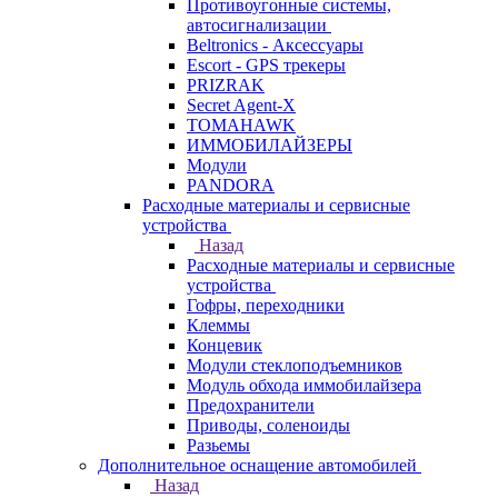
Противоугонные системы,
автосигнализации
Beltronics - Аксессуары
Escort - GPS трекеры
PRIZRAK
Secret Agent-X
TOMAHAWK
ИММОБИЛАЙЗЕРЫ
Модули
PANDORA
Расходные материалы и сервисные
устройства
Назад
Расходные материалы и сервисные
устройства
Гофры, переходники
Клеммы
Концевик
Модули стеклоподъемников
Модуль обхода иммобилайзера
Предохранители
Приводы, соленоиды
Разьемы
Дополнительное оснащение автомобилей
Назад