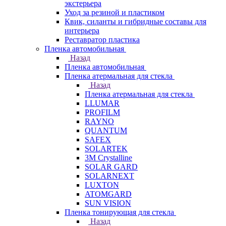
экстерьера
Уход за резиной и пластиком
Квик, силанты и гибридные составы для
интерьера
Реставратор пластика
Пленка автомобильная
Назад
Пленка автомобильная
Пленка атермальная для стекла
Назад
Пленка атермальная для стекла
LLUMAR
PROFILM
RAYNO
QUANTUM
SAFEX
SOLARTEK
3M Crystalline
SOLAR GARD
SOLARNEXT
LUXTON
ATOMGARD
SUN VISION
Пленка тонирующая для стекла
Назад