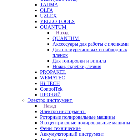
TAJIMA
OLFA
UZLEX
YELLO TOOLS
QUANTUM
Назад
QUANTUM
Аксессуары для работы с пленками
Для полиуретановых и гибридных
пленок
Для тонировки и винила
Ножи, скребки, лезвия
PROPAKEL
WEMATEC
Hi-TECH
ControlTek
ПРОЧИЙ
Электро инструмент
Назад
Электро инструмент
Роторные полировальные машины
Эксцентриковые полировальные машины
Фены технические
Аккумуляторный инструмент
Турбосушки