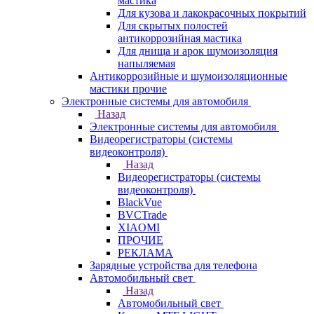
мастика
Для кузова и лакокрасочных покрытий
Для скрытых полостей
антикоррозийная мастика
Для днища и арок шумоизоляция
напыляемая
Антикоррозийные и шумоизоляционные
мастики прочие
Электронные системы для автомобиля
Назад
Электронные системы для автомобиля
Видеорегистраторы (системы
видеоконтроля)
Назад
Видеорегистраторы (системы
видеоконтроля)
BlackVue
BVCTrade
XIAOMI
ПРОЧИЕ
РЕКЛАМА
Зарядные устройства для телефона
Автомобильный свет
Назад
Автомобильный свет