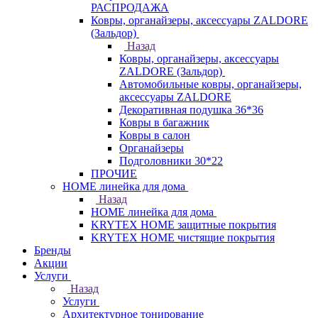
РАСПРОДАЖА
Ковры, органайзеры, аксессуары ZALDORE
(Зальдор)
Назад
Ковры, органайзеры, аксессуары
ZALDORE (Зальдор)
Автомобильные ковры, органайзеры,
аксессуары ZALDORE
Декоративная подушка 36*36
Ковры в багажник
Ковры в салон
Органайзеры
Подголовники 30*22
ПРОЧИЕ
HOME линейка для дома
Назад
HOME линейка для дома
KRYTEX HOME защитные покрытия
KRYTEX HOME чистящие покрытия
Бренды
Акции
Услуги
Назад
Услуги
Архитектурное тонирование