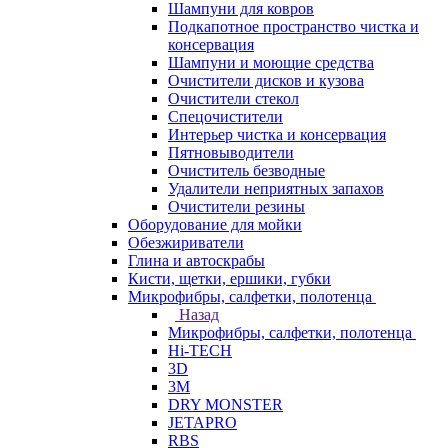
Шампуни для ковров
Подкапотное пространство чистка и
консервация
Шампуни и моющие средства
Очистители дисков и кузова
Очистители стекол
Спецочистители
Интерьер чистка и консервация
Пятновыводители
Очиститель безводные
Удалители неприятных запахов
Очистители резины
Оборудование для мойки
Обезжириватели
Глина и автоскрабы
Кисти, щетки, ершики, губки
Микрофибры, салфетки, полотенца
Назад
Микрофибры, салфетки, полотенца
Hi-TECH
3D
3М
DRY MONSTER
JETAPRO
RBS