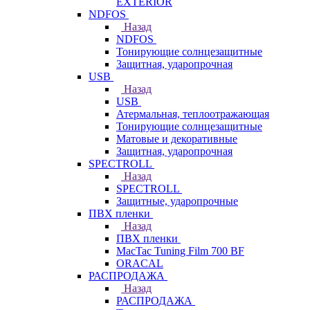
EXTERIOR
NDFOS
Назад
NDFOS
Тонирующие солнцезащитные
Защитная, ударопрочная
USB
Назад
USB
Атермальная, теплоотражающая
Тонирующие солнцезащитные
Матовые и декоративные
Защитная, ударопрочная
SPECTROLL
Назад
SPECTROLL
Защитные, ударопрочные
ПВХ пленки
Назад
ПВХ пленки
MacTac Tuning Film 700 BF
ORACAL
РАСПРОДАЖА
Назад
РАСПРОДАЖА