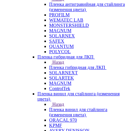
Пленка антигравийная для стайлинга
(изменения цвета)
PROFILM
WEMATEC LAB
MONSTERSHIELD
MAGNUM
SOLARNEX
SAFEX
QUANTUM
POLYCOL
Пленка гибридная для ЛКП
Назад
Пленка гибридная для ЛКП
SOLARNEXT
SOLARTEK
MAGNUM
ControlTek
Пленка винил для стайлинга (изменения
цвета)
Назад
Пленка винил для стайлинга
(изменения цвета)
ORACAL 970
KPMF
AVERY DENISSON