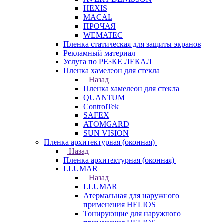
HEXIS
MACAL
ПРОЧАЯ
WEMATEC
Пленка статическая для защиты экранов
Рекламный материал
Услуга по РЕЗКЕ ЛЕКАЛ
Пленка хамелеон для стекла
Назад
Пленка хамелеон для стекла
QUANTUM
ControlTek
SAFEX
ATOMGARD
SUN VISION
Пленка архитектурная (оконная)
Назад
Пленка архитектурная (оконная)
LLUMAR
Назад
LLUMAR
Атермальная для наружного
применения HELIOS
Тонирующие для наружного