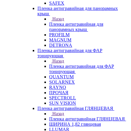
SAFEX
Пленка антигравийная для панорамных
крыш
Назад
Пленка антигравийная для
панорамных крыш
PROFILM
MAGNUM
DETRONA
Пленка антигравийная для ФАР
тонирующая
Назад
Пленка антигравийная для ФАР
тонирующая
QUANTUM
SOLARNEX
RAYNO
ПРОЧАЯ
SPECTROLL
SUN VISION
Пленка антигравийная ГЛЯНЦЕВАЯ
Назад
Пленка антигравийная ГЛЯНЦЕВАЯ
ШИРИНА 1,82 глянцевая
LLUMAR