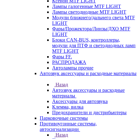
Ксенон MTF LIGHT
Лампы галогенные MTF LIGHT
Лампы светодиодные MTF LIGHT
Модули ближнего/дальнего света MTF
LIGHT
Фары/Прожектора/Линзы/ДХО MTF
LIGHT
Блоки CAN-BUS, контроллеры,
модули для ПТФ и светодиодных ламп
MTF LIGHT
Фары FF.
РАСПРОДАЖА
Автолампы прочие
Автозвук аксессуары и расходные материалы
Назад
Автозвук аксессуары и расходные
материалы
Аксессуары для автозвука
Клемма, вилка
Предохранители и дистрибьютеры
Парковочные системы
Противоугонные системы,
автосигнализации
Назад