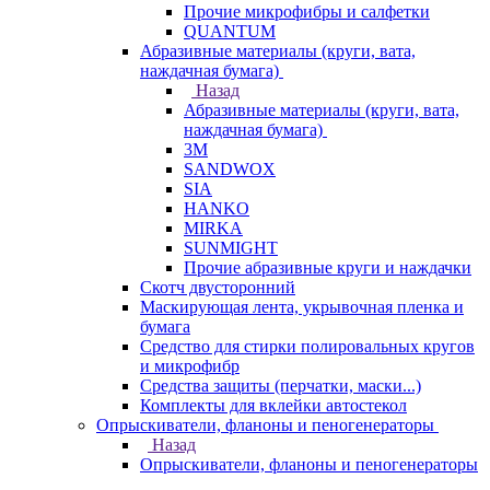
Прочие микрофибры и салфетки
QUANTUM
Абразивные материалы (круги, вата,
наждачная бумага)
Назад
Абразивные материалы (круги, вата,
наждачная бумага)
3М
SANDWOX
SIA
HANKO
MIRKA
SUNMIGHT
Прочие абразивные круги и наждачки
Скотч двусторонний
Маскирующая лента, укрывочная пленка и
бумага
Средство для стирки полировальных кругов
и микрофибр
Средства защиты (перчатки, маски...)
Комплекты для вклейки автостекол
Опрыскиватели, фланоны и пеногенераторы
Назад
Опрыскиватели, фланоны и пеногенераторы