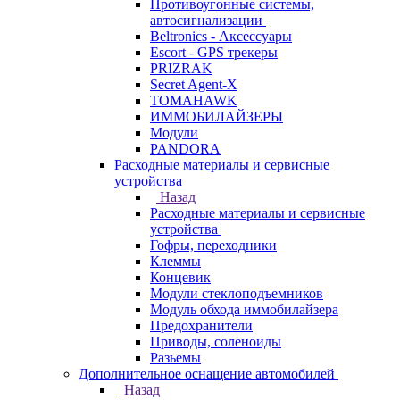
Противоугонные системы,
автосигнализации
Beltronics - Аксессуары
Escort - GPS трекеры
PRIZRAK
Secret Agent-X
TOMAHAWK
ИММОБИЛАЙЗЕРЫ
Модули
PANDORA
Расходные материалы и сервисные
устройства
Назад
Расходные материалы и сервисные
устройства
Гофры, переходники
Клеммы
Концевик
Модули стеклоподъемников
Модуль обхода иммобилайзера
Предохранители
Приводы, соленоиды
Разьемы
Дополнительное оснащение автомобилей
Назад