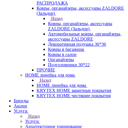
РАСПРОДАЖА
Ковры, органайзеры, аксессуары ZALDORE
(Зальдор)
Назад
Ковры, органайзеры, аксессуары
ZALDORE (Зальдор)
Автомобильные ковры, органайзеры,
аксессуары ZALDORE
Декоративная подушка 36*36
Ковры в багажник
Ковры в салон
Органайзеры
Подголовники 30*22
ПРОЧИЕ
HOME линейка для дома
Назад
HOME линейка для дома
KRYTEX HOME защитные покрытия
KRYTEX HOME чистящие покрытия
Бренды
Акции
Услуги
Назад
Услуги
Архитектурное тонирование