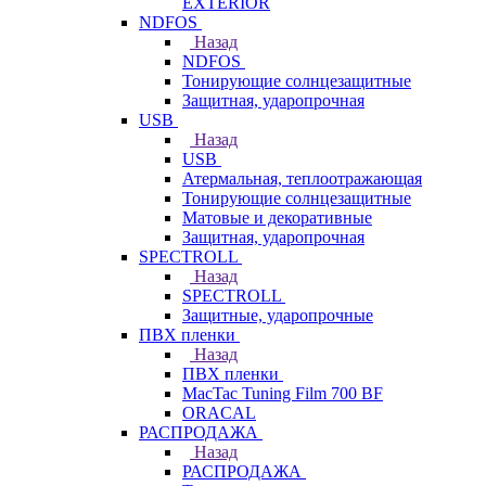
EXTERIOR
NDFOS
Назад
NDFOS
Тонирующие солнцезащитные
Защитная, ударопрочная
USB
Назад
USB
Атермальная, теплоотражающая
Тонирующие солнцезащитные
Матовые и декоративные
Защитная, ударопрочная
SPECTROLL
Назад
SPECTROLL
Защитные, ударопрочные
ПВХ пленки
Назад
ПВХ пленки
MacTac Tuning Film 700 BF
ORACAL
РАСПРОДАЖА
Назад
РАСПРОДАЖА