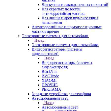
мастика
Для кузова и лакокрасочных покрытий
Для скрытых полостей
антикоррозийная мастика
Для днища и арок шумоизоляция
напыляемая
Антикоррозийные и шумоизоляционные
мастики прочие
Электронные системы для автомобиля
Назад
Электронные системы для автомобиля
Видеорегистраторы (системы
видеоконтроля)
Назад
Видеорегистраторы (системы
видеоконтроля)
BlackVue
BVCTrade
XIAOMI
ПРОЧИЕ
РЕКЛАМА
Зарядные устройства для телефона
Автомобильный свет
Назад
Автомобильный свет