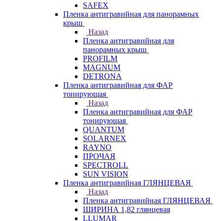
SAFEX
Пленка антигравийная для панорамных
крыш
Назад
Пленка антигравийная для
панорамных крыш
PROFILM
MAGNUM
DETRONA
Пленка антигравийная для ФАР
тонирующая
Назад
Пленка антигравийная для ФАР
тонирующая
QUANTUM
SOLARNEX
RAYNO
ПРОЧАЯ
SPECTROLL
SUN VISION
Пленка антигравийная ГЛЯНЦЕВАЯ
Назад
Пленка антигравийная ГЛЯНЦЕВАЯ
ШИРИНА 1,82 глянцевая
LLUMAR