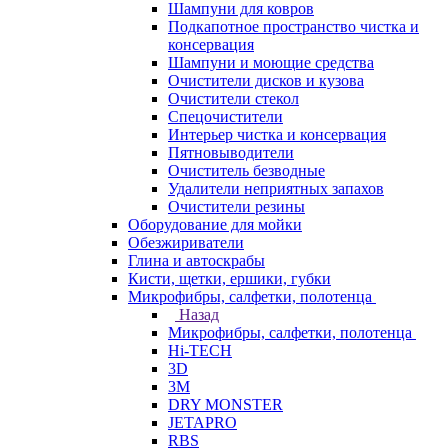
Шампуни для ковров
Подкапотное пространство чистка и
консервация
Шампуни и моющие средства
Очистители дисков и кузова
Очистители стекол
Спецочистители
Интерьер чистка и консервация
Пятновыводители
Очиститель безводные
Удалители неприятных запахов
Очистители резины
Оборудование для мойки
Обезжириватели
Глина и автоскрабы
Кисти, щетки, ершики, губки
Микрофибры, салфетки, полотенца
Назад
Микрофибры, салфетки, полотенца
Hi-TECH
3D
3М
DRY MONSTER
JETAPRO
RBS