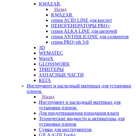
KWAZAR
Назад
KWAZAR
серия ACID LINE для кислот
ПЕНОГЕНЕРАТОРЫ PRO+
серия ALKA LINE для щелочей
серия ANTISILICONE для солвентов
серия PRO+ph 3-8
3D
WEMATEC
WaveX
GLOSSWORK
ТРИГГЕРЫ
ЗАПАСНЫЕ ЧАСТИ
КЕГА
Инструмент и расходный материал для установки
пленок
Назад
Инструмент и расходный материал для
установки пленок
Для предотвращения попадания влаги
Технические жидкости и активаторы для
установки пленок
Сумки для инструментов
GILA (GDI Tools)