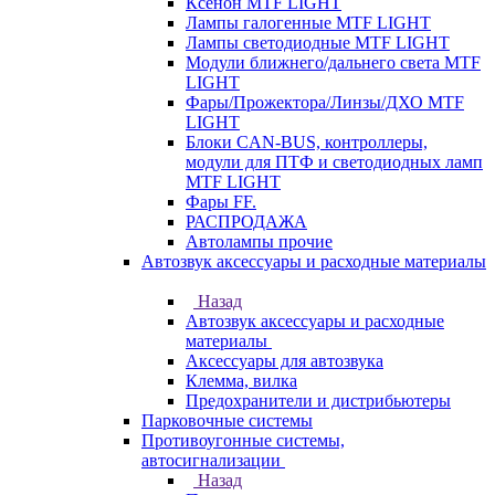
Ксенон MTF LIGHT
Лампы галогенные MTF LIGHT
Лампы светодиодные MTF LIGHT
Модули ближнего/дальнего света MTF
LIGHT
Фары/Прожектора/Линзы/ДХО MTF
LIGHT
Блоки CAN-BUS, контроллеры,
модули для ПТФ и светодиодных ламп
MTF LIGHT
Фары FF.
РАСПРОДАЖА
Автолампы прочие
Автозвук аксессуары и расходные материалы
Назад
Автозвук аксессуары и расходные
материалы
Аксессуары для автозвука
Клемма, вилка
Предохранители и дистрибьютеры
Парковочные системы
Противоугонные системы,
автосигнализации
Назад