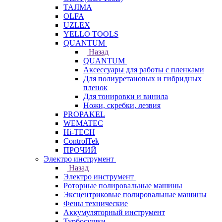
TAJIMA
OLFA
UZLEX
YELLO TOOLS
QUANTUM
Назад
QUANTUM
Аксессуары для работы с пленками
Для полиуретановых и гибридных
пленок
Для тонировки и винила
Ножи, скребки, лезвия
PROPAKEL
WEMATEC
Hi-TECH
ControlTek
ПРОЧИЙ
Электро инструмент
Назад
Электро инструмент
Роторные полировальные машины
Эксцентриковые полировальные машины
Фены технические
Аккумуляторный инструмент
Турбосушки