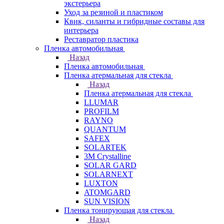
экстерьера
Уход за резиной и пластиком
Квик, силанты и гибридные составы для
интерьера
Реставратор пластика
Пленка автомобильная
Назад
Пленка автомобильная
Пленка атермальная для стекла
Назад
Пленка атермальная для стекла
LLUMAR
PROFILM
RAYNO
QUANTUM
SAFEX
SOLARTEK
3M Crystalline
SOLAR GARD
SOLARNEXT
LUXTON
ATOMGARD
SUN VISION
Пленка тонирующая для стекла
Назад