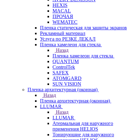
HEXIS
MACAL
ПРОЧАЯ
WEMATEC
Пленка статическая для защиты экранов
Рекламный материал
Услуга по РЕЗКЕ ЛЕКАЛ
Пленка хамелеон для стекла
Назад
Пленка хамелеон для стекла
QUANTUM
ControlTek
SAFEX
ATOMGARD
SUN VISION
Пленка архитектурная (оконная)
Назад
Пленка архитектурная (оконная)
LLUMAR
Назад
LLUMAR
Атермальная для наружного
применения HELIOS
Тонирующие для наружного