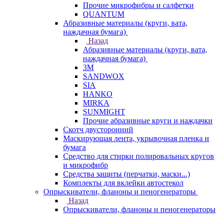
Прочие микрофибры и салфетки
QUANTUM
Абразивные материалы (круги, вата,
наждачная бумага)
Назад
Абразивные материалы (круги, вата,
наждачная бумага)
3М
SANDWOX
SIA
HANKO
MIRKA
SUNMIGHT
Прочие абразивные круги и наждачки
Скотч двусторонний
Маскирующая лента, укрывочная пленка и
бумага
Средство для стирки полировальных кругов
и микрофибр
Средства защиты (перчатки, маски...)
Комплекты для вклейки автостекол
Опрыскиватели, фланоны и пеногенераторы
Назад
Опрыскиватели, фланоны и пеногенераторы