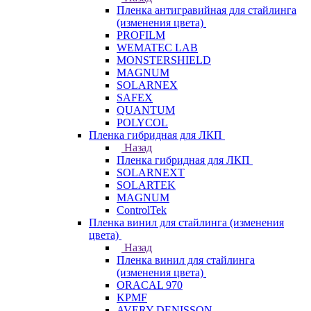
Пленка антигравийная для стайлинга
(изменения цвета)
PROFILM
WEMATEC LAB
MONSTERSHIELD
MAGNUM
SOLARNEX
SAFEX
QUANTUM
POLYCOL
Пленка гибридная для ЛКП
Назад
Пленка гибридная для ЛКП
SOLARNEXT
SOLARTEK
MAGNUM
ControlTek
Пленка винил для стайлинга (изменения
цвета)
Назад
Пленка винил для стайлинга
(изменения цвета)
ORACAL 970
KPMF
AVERY DENISSON