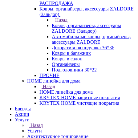
РАСПРОДАЖА
Ковры, органайзеры, аксессуары ZALDORE
(Зальдор)
Назад
Ковры, органайзеры, аксессуары
ZALDORE (Зальдор)
Автомобильные ковры, органайзеры,
аксессуары ZALDORE
Декоративная подушка 36*36
Ковры в багажник
Ковры в салон
Органайзеры
Подголовники 30*22
ПРОЧИЕ
HOME линейка для дома
Назад
HOME линейка для дома
KRYTEX HOME защитные покрытия
KRYTEX HOME чистящие покрытия
Бренды
Акции
Услуги
Назад
Услуги
Архитектурное тонирование