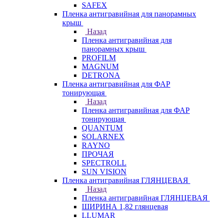
SAFEX
Пленка антигравийная для панорамных
крыш
Назад
Пленка антигравийная для
панорамных крыш
PROFILM
MAGNUM
DETRONA
Пленка антигравийная для ФАР
тонирующая
Назад
Пленка антигравийная для ФАР
тонирующая
QUANTUM
SOLARNEX
RAYNO
ПРОЧАЯ
SPECTROLL
SUN VISION
Пленка антигравийная ГЛЯНЦЕВАЯ
Назад
Пленка антигравийная ГЛЯНЦЕВАЯ
ШИРИНА 1,82 глянцевая
LLUMAR