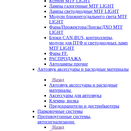
Ксенон MTF LIGHT
Лампы галогенные MTF LIGHT
Лампы светодиодные MTF LIGHT
Модули ближнего/дальнего света MTF
LIGHT
Фары/Прожектора/Линзы/ДХО MTF
LIGHT
Блоки CAN-BUS, контроллеры,
модули для ПТФ и светодиодных ламп
MTF LIGHT
Фары FF.
РАСПРОДАЖА
Автолампы прочие
Автозвук аксессуары и расходные материалы
Назад
Автозвук аксессуары и расходные
материалы
Аксессуары для автозвука
Клемма, вилка
Предохранители и дистрибьютеры
Парковочные системы
Противоугонные системы,
автосигнализации
Назад