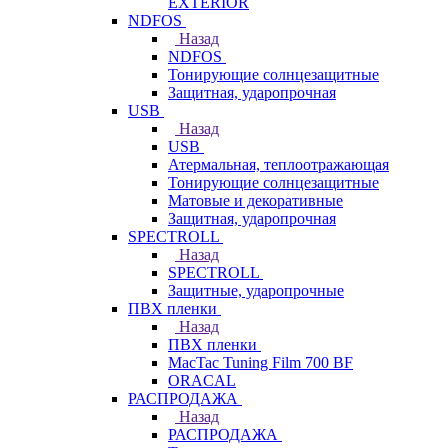
EXTERIOR
NDFOS
Назад
NDFOS
Тонирующие солнцезащитные
Защитная, ударопрочная
USB
Назад
USB
Атермальная, теплоотражающая
Тонирующие солнцезащитные
Матовые и декоративные
Защитная, ударопрочная
SPECTROLL
Назад
SPECTROLL
Защитные, ударопрочные
ПВХ пленки
Назад
ПВХ пленки
MacTac Tuning Film 700 BF
ORACAL
РАСПРОДАЖА
Назад
РАСПРОДАЖА