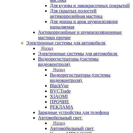
мастика
Для кузова и лакокрасочных покрытий
Для скрытых полостей
антикоррозийная мастика
Для днища и арок шумоизоляция
напыляемая
Антикоррозийные и шумоизоляционные
мастики прочие
Электронные системы для автомобиля
Назад
Электронные системы для автомобиля
Видеорегистраторы (системы
видеоконтроля)
Назад
Видеорегистраторы (системы
видеоконтроля)
BlackVue
BVCTrade
XIAOMI
ПРОЧИЕ
РЕКЛАМА
Зарядные устройства для телефона
Автомобильный свет
Назад
Автомобильный свет