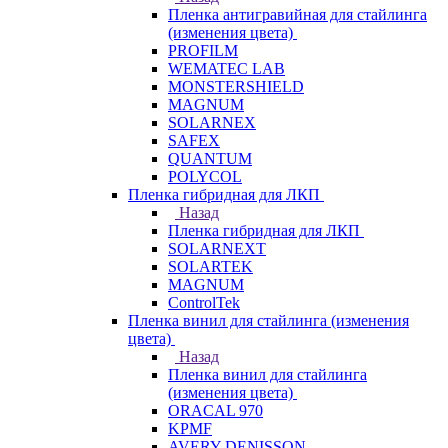
Пленка антигравийная для стайлинга
(изменения цвета)
PROFILM
WEMATEC LAB
MONSTERSHIELD
MAGNUM
SOLARNEX
SAFEX
QUANTUM
POLYCOL
Пленка гибридная для ЛКП
Назад
Пленка гибридная для ЛКП
SOLARNEXT
SOLARTEK
MAGNUM
ControlTek
Пленка винил для стайлинга (изменения
цвета)
Назад
Пленка винил для стайлинга
(изменения цвета)
ORACAL 970
KPMF
AVERY DENISSON