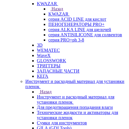
KWAZAR
Назад
KWAZAR
серия ACID LINE для кислот
ПЕНОГЕНЕРАТОРЫ PRO+
серия ALKA LINE для щелочей
серия ANTISILICONE для солвентов
серия PRO+ph 3-8
3D
WEMATEC
WaveX
GLOSSWORK
ТРИГГЕРЫ
ЗАПАСНЫЕ ЧАСТИ
КЕГА
Инструмент и расходный материал для установки
пленок
Назад
Инструмент и расходный материал для
установки пленок
Для предотвращения попадания влаги
Технические жидкости и активаторы для
установки пленок
Сумки для инструментов
GILA (GDI Tools)