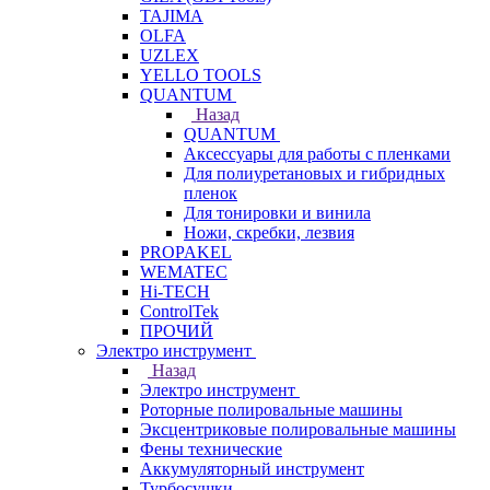
TAJIMA
OLFA
UZLEX
YELLO TOOLS
QUANTUM
Назад
QUANTUM
Аксессуары для работы с пленками
Для полиуретановых и гибридных
пленок
Для тонировки и винила
Ножи, скребки, лезвия
PROPAKEL
WEMATEC
Hi-TECH
ControlTek
ПРОЧИЙ
Электро инструмент
Назад
Электро инструмент
Роторные полировальные машины
Эксцентриковые полировальные машины
Фены технические
Аккумуляторный инструмент
Турбосушки