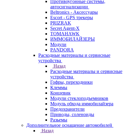
Противоугонные системы,
автосигнализации
Beltronics - Аксессуары
Escort - GPS трекеры
PRIZRAK
Secret Agent-X
TOMAHAWK
ИММОБИЛАЙЗЕРЫ
Модули
PANDORA
Расходные материалы и сервисные
устройства
Назад
Расходные материалы и сервисные
устройства
Гофры, переходники
Клеммы
Концевик
Модули стеклоподъемников
Модуль обхода иммобилайзера
Предохранители
Приводы, соленоиды
Разьемы
Дополнительное оснащение автомобилей
Назад