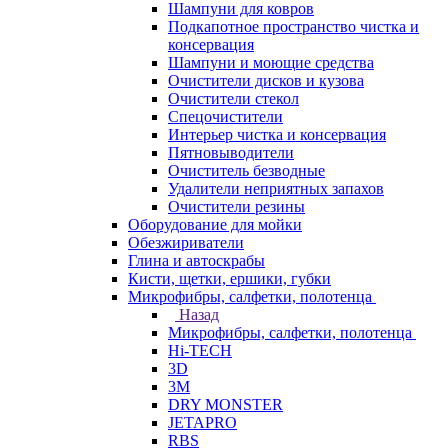
Шампуни для ковров
Подкапотное пространство чистка и
консервация
Шампуни и моющие средства
Очистители дисков и кузова
Очистители стекол
Спецочистители
Интерьер чистка и консервация
Пятновыводители
Очиститель безводные
Удалители неприятных запахов
Очистители резины
Оборудование для мойки
Обезжириватели
Глина и автоскрабы
Кисти, щетки, ершики, губки
Микрофибры, салфетки, полотенца
Назад
Микрофибры, салфетки, полотенца
Hi-TECH
3D
3М
DRY MONSTER
JETAPRO
RBS