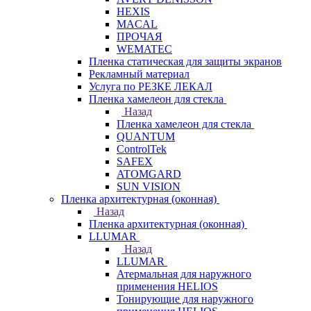
HEXIS
MACAL
ПРОЧАЯ
WEMATEC
Пленка статическая для защиты экранов
Рекламный материал
Услуга по РЕЗКЕ ЛЕКАЛ
Пленка хамелеон для стекла
Назад
Пленка хамелеон для стекла
QUANTUM
ControlTek
SAFEX
ATOMGARD
SUN VISION
Пленка архитектурная (оконная)
Назад
Пленка архитектурная (оконная)
LLUMAR
Назад
LLUMAR
Атермальная для наружного
применения HELIOS
Тонирующие для наружного