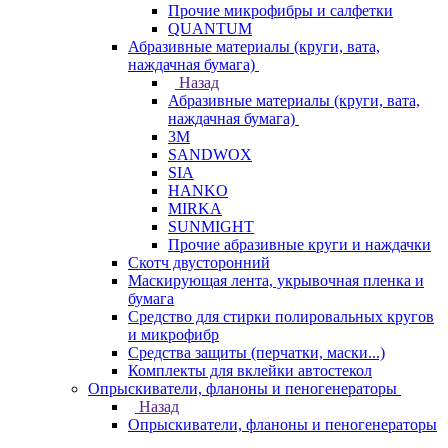
Прочие микрофибры и салфетки
QUANTUM
Абразивные материалы (круги, вата,
наждачная бумага)
Назад
Абразивные материалы (круги, вата,
наждачная бумага)
3М
SANDWOX
SIA
HANKO
MIRKA
SUNMIGHT
Прочие абразивные круги и наждачки
Скотч двусторонний
Маскирующая лента, укрывочная пленка и
бумага
Средство для стирки полировальных кругов
и микрофибр
Средства защиты (перчатки, маски...)
Комплекты для вклейки автостекол
Опрыскиватели, фланоны и пеногенераторы
Назад
Опрыскиватели, фланоны и пеногенераторы