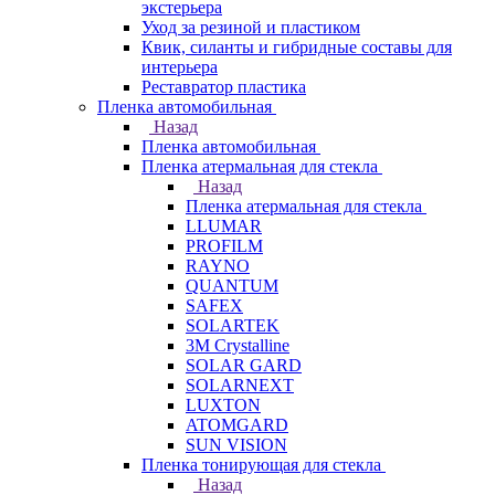
экстерьера
Уход за резиной и пластиком
Квик, силанты и гибридные составы для
интерьера
Реставратор пластика
Пленка автомобильная
Назад
Пленка автомобильная
Пленка атермальная для стекла
Назад
Пленка атермальная для стекла
LLUMAR
PROFILM
RAYNO
QUANTUM
SAFEX
SOLARTEK
3M Crystalline
SOLAR GARD
SOLARNEXT
LUXTON
ATOMGARD
SUN VISION
Пленка тонирующая для стекла
Назад