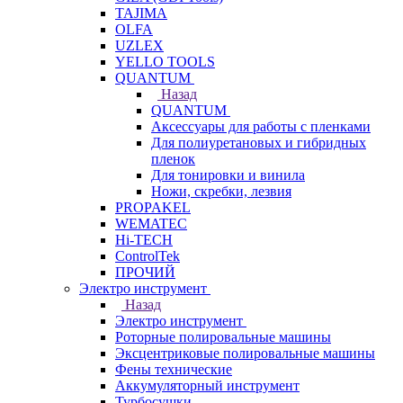
TAJIMA
OLFA
UZLEX
YELLO TOOLS
QUANTUM
Назад
QUANTUM
Аксессуары для работы с пленками
Для полиуретановых и гибридных
пленок
Для тонировки и винила
Ножи, скребки, лезвия
PROPAKEL
WEMATEC
Hi-TECH
ControlTek
ПРОЧИЙ
Электро инструмент
Назад
Электро инструмент
Роторные полировальные машины
Эксцентриковые полировальные машины
Фены технические
Аккумуляторный инструмент
Турбосушки