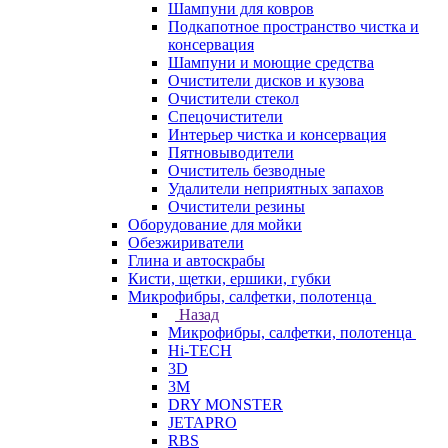
Шампуни для ковров
Подкапотное пространство чистка и
консервация
Шампуни и моющие средства
Очистители дисков и кузова
Очистители стекол
Спецочистители
Интерьер чистка и консервация
Пятновыводители
Очиститель безводные
Удалители неприятных запахов
Очистители резины
Оборудование для мойки
Обезжириватели
Глина и автоскрабы
Кисти, щетки, ершики, губки
Микрофибры, салфетки, полотенца
Назад
Микрофибры, салфетки, полотенца
Hi-TECH
3D
3М
DRY MONSTER
JETAPRO
RBS