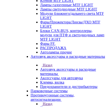
Ксенон MTF LIGHT
Лампы галогенные MTF LIGHT
Лампы светодиодные MTF LIGHT
Модули ближнего/дальнего света MTF
LIGHT
Фары/Прожектора/Линзы/ДХО MTF
LIGHT
Блоки CAN-BUS, контроллеры,
модули для ПТФ и светодиодных ламп
MTF LIGHT
Фары FF.
РАСПРОДАЖА
Автолампы прочие
Автозвук аксессуары и расходные материалы
Назад
Автозвук аксессуары и расходные
материалы
Аксессуары для автозвука
Клемма, вилка
Предохранители и дистрибьютеры
Парковочные системы
Противоугонные системы,
автосигнализации
Назад