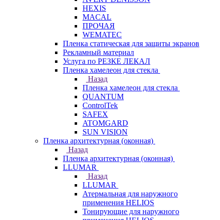
HEXIS
MACAL
ПРОЧАЯ
WEMATEC
Пленка статическая для защиты экранов
Рекламный материал
Услуга по РЕЗКЕ ЛЕКАЛ
Пленка хамелеон для стекла
Назад
Пленка хамелеон для стекла
QUANTUM
ControlTek
SAFEX
ATOMGARD
SUN VISION
Пленка архитектурная (оконная)
Назад
Пленка архитектурная (оконная)
LLUMAR
Назад
LLUMAR
Атермальная для наружного
применения HELIOS
Тонирующие для наружного