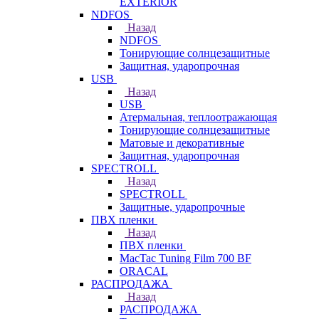
EXTERIOR
NDFOS
Назад
NDFOS
Тонирующие солнцезащитные
Защитная, ударопрочная
USB
Назад
USB
Атермальная, теплоотражающая
Тонирующие солнцезащитные
Матовые и декоративные
Защитная, ударопрочная
SPECTROLL
Назад
SPECTROLL
Защитные, ударопрочные
ПВХ пленки
Назад
ПВХ пленки
MacTac Tuning Film 700 BF
ORACAL
РАСПРОДАЖА
Назад
РАСПРОДАЖА