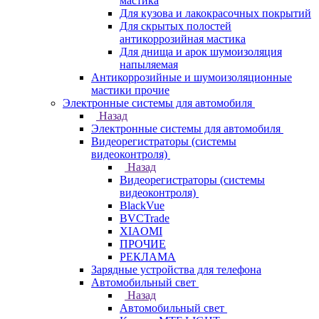
мастика
Для кузова и лакокрасочных покрытий
Для скрытых полостей
антикоррозийная мастика
Для днища и арок шумоизоляция
напыляемая
Антикоррозийные и шумоизоляционные
мастики прочие
Электронные системы для автомобиля
Назад
Электронные системы для автомобиля
Видеорегистраторы (системы
видеоконтроля)
Назад
Видеорегистраторы (системы
видеоконтроля)
BlackVue
BVCTrade
XIAOMI
ПРОЧИЕ
РЕКЛАМА
Зарядные устройства для телефона
Автомобильный свет
Назад
Автомобильный свет