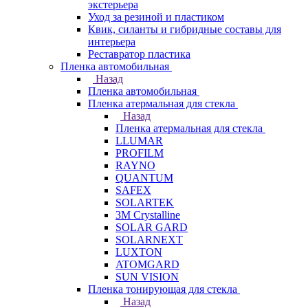
экстерьера
Уход за резиной и пластиком
Квик, силанты и гибридные составы для
интерьера
Реставратор пластика
Пленка автомобильная
Назад
Пленка автомобильная
Пленка атермальная для стекла
Назад
Пленка атермальная для стекла
LLUMAR
PROFILM
RAYNO
QUANTUM
SAFEX
SOLARTEK
3M Crystalline
SOLAR GARD
SOLARNEXT
LUXTON
ATOMGARD
SUN VISION
Пленка тонирующая для стекла
Назад