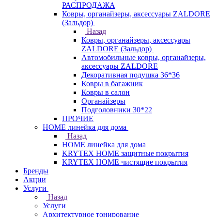
РАСПРОДАЖА
Ковры, органайзеры, аксессуары ZALDORE
(Зальдор)
Назад
Ковры, органайзеры, аксессуары
ZALDORE (Зальдор)
Автомобильные ковры, органайзеры,
аксессуары ZALDORE
Декоративная подушка 36*36
Ковры в багажник
Ковры в салон
Органайзеры
Подголовники 30*22
ПРОЧИЕ
HOME линейка для дома
Назад
HOME линейка для дома
KRYTEX HOME защитные покрытия
KRYTEX HOME чистящие покрытия
Бренды
Акции
Услуги
Назад
Услуги
Архитектурное тонирование