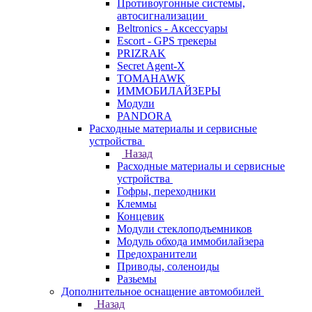
Противоугонные системы,
автосигнализации
Beltronics - Аксессуары
Escort - GPS трекеры
PRIZRAK
Secret Agent-X
TOMAHAWK
ИММОБИЛАЙЗЕРЫ
Модули
PANDORA
Расходные материалы и сервисные
устройства
Назад
Расходные материалы и сервисные
устройства
Гофры, переходники
Клеммы
Концевик
Модули стеклоподъемников
Модуль обхода иммобилайзера
Предохранители
Приводы, соленоиды
Разьемы
Дополнительное оснащение автомобилей
Назад