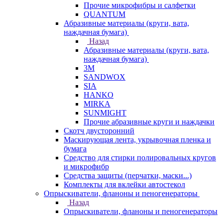
Прочие микрофибры и салфетки
QUANTUM
Абразивные материалы (круги, вата,
наждачная бумага)
Назад
Абразивные материалы (круги, вата,
наждачная бумага)
3М
SANDWOX
SIA
HANKO
MIRKA
SUNMIGHT
Прочие абразивные круги и наждачки
Скотч двусторонний
Маскирующая лента, укрывочная пленка и
бумага
Средство для стирки полировальных кругов
и микрофибр
Средства защиты (перчатки, маски...)
Комплекты для вклейки автостекол
Опрыскиватели, фланоны и пеногенераторы
Назад
Опрыскиватели, фланоны и пеногенераторы