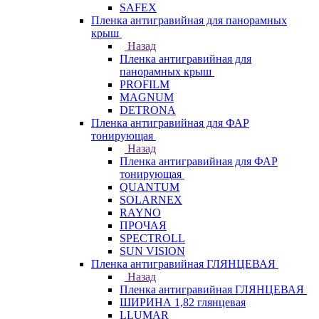
SAFEX
Пленка антигравийная для панорамных
крыш
Назад
Пленка антигравийная для
панорамных крыш
PROFILM
MAGNUM
DETRONA
Пленка антигравийная для ФАР
тонирующая
Назад
Пленка антигравийная для ФАР
тонирующая
QUANTUM
SOLARNEX
RAYNO
ПРОЧАЯ
SPECTROLL
SUN VISION
Пленка антигравийная ГЛЯНЦЕВАЯ
Назад
Пленка антигравийная ГЛЯНЦЕВАЯ
ШИРИНА 1,82 глянцевая
LLUMAR