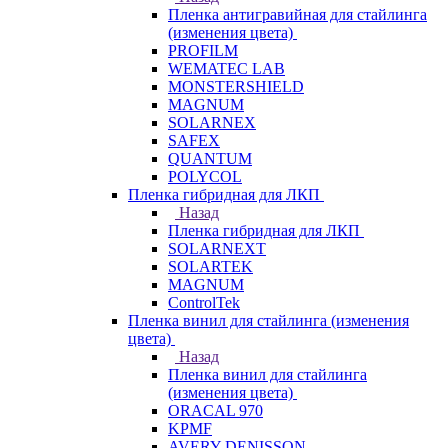
Пленка антигравийная для стайлинга
(изменения цвета)
PROFILM
WEMATEC LAB
MONSTERSHIELD
MAGNUM
SOLARNEX
SAFEX
QUANTUM
POLYCOL
Пленка гибридная для ЛКП
Назад
Пленка гибридная для ЛКП
SOLARNEXT
SOLARTEK
MAGNUM
ControlTek
Пленка винил для стайлинга (изменения
цвета)
Назад
Пленка винил для стайлинга
(изменения цвета)
ORACAL 970
KPMF
AVERY DENISSON