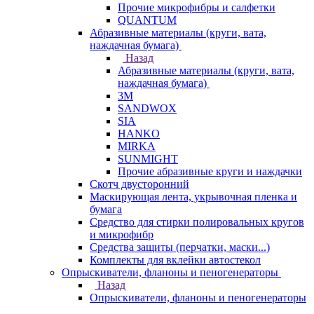
Прочие микрофибры и салфетки
QUANTUM
Абразивные материалы (круги, вата,
наждачная бумага)
Назад
Абразивные материалы (круги, вата,
наждачная бумага)
3М
SANDWOX
SIA
HANKO
MIRKA
SUNMIGHT
Прочие абразивные круги и наждачки
Скотч двусторонний
Маскирующая лента, укрывочная пленка и
бумага
Средство для стирки полировальных кругов
и микрофибр
Средства защиты (перчатки, маски...)
Комплекты для вклейки автостекол
Опрыскиватели, фланоны и пеногенераторы
Назад
Опрыскиватели, фланоны и пеногенераторы