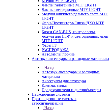
Ксенон MTF LIGHT
Лампы галогенные MTF LIGHT
Лампы светодиодные MTF LIGHT
Модули ближнего/дальнего света MTF
LIGHT
Фары/Прожектора/Линзы/ДХО MTF
LIGHT
Блоки CAN-BUS, контроллеры,
модули для ПТФ и светодиодных ламп
MTF LIGHT
Фары FF.
РАСПРОДАЖА
Автолампы прочие
Автозвук аксессуары и расходные материалы
Назад
Автозвук аксессуары и расходные
материалы
Аксессуары для автозвука
Клемма, вилка
Предохранители и дистрибьютеры
Парковочные системы
Противоугонные системы,
автосигнализации
Назад