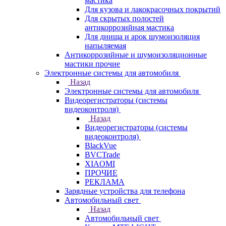
мастика
Для кузова и лакокрасочных покрытий
Для скрытых полостей
антикоррозийная мастика
Для днища и арок шумоизоляция
напыляемая
Антикоррозийные и шумоизоляционные
мастики прочие
Электронные системы для автомобиля
Назад
Электронные системы для автомобиля
Видеорегистраторы (системы
видеоконтроля)
Назад
Видеорегистраторы (системы
видеоконтроля)
BlackVue
BVCTrade
XIAOMI
ПРОЧИЕ
РЕКЛАМА
Зарядные устройства для телефона
Автомобильный свет
Назад
Автомобильный свет