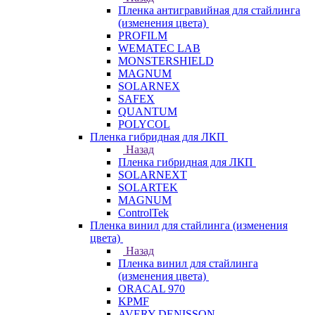
Пленка антигравийная для стайлинга
(изменения цвета)
PROFILM
WEMATEC LAB
MONSTERSHIELD
MAGNUM
SOLARNEX
SAFEX
QUANTUM
POLYCOL
Пленка гибридная для ЛКП
Назад
Пленка гибридная для ЛКП
SOLARNEXT
SOLARTEK
MAGNUM
ControlTek
Пленка винил для стайлинга (изменения
цвета)
Назад
Пленка винил для стайлинга
(изменения цвета)
ORACAL 970
KPMF
AVERY DENISSON