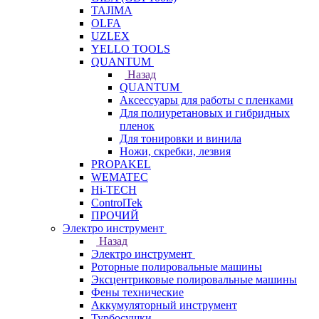
TAJIMA
OLFA
UZLEX
YELLO TOOLS
QUANTUM
Назад
QUANTUM
Аксессуары для работы с пленками
Для полиуретановых и гибридных
пленок
Для тонировки и винила
Ножи, скребки, лезвия
PROPAKEL
WEMATEC
Hi-TECH
ControlTek
ПРОЧИЙ
Электро инструмент
Назад
Электро инструмент
Роторные полировальные машины
Эксцентриковые полировальные машины
Фены технические
Аккумуляторный инструмент
Турбосушки