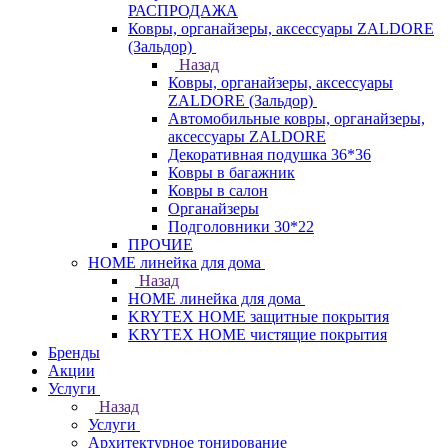
РАСПРОДАЖА
Ковры, органайзеры, аксессуары ZALDORE
(Зальдор)
Назад
Ковры, органайзеры, аксессуары
ZALDORE (Зальдор)
Автомобильные ковры, органайзеры,
аксессуары ZALDORE
Декоративная подушка 36*36
Ковры в багажник
Ковры в салон
Органайзеры
Подголовники 30*22
ПРОЧИЕ
HOME линейка для дома
Назад
HOME линейка для дома
KRYTEX HOME защитные покрытия
KRYTEX HOME чистящие покрытия
Бренды
Акции
Услуги
Назад
Услуги
Архитектурное тонирование