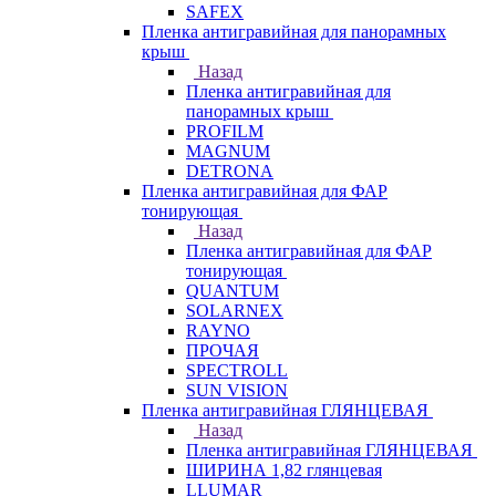
SAFEX
Пленка антигравийная для панорамных
крыш
Назад
Пленка антигравийная для
панорамных крыш
PROFILM
MAGNUM
DETRONA
Пленка антигравийная для ФАР
тонирующая
Назад
Пленка антигравийная для ФАР
тонирующая
QUANTUM
SOLARNEX
RAYNO
ПРОЧАЯ
SPECTROLL
SUN VISION
Пленка антигравийная ГЛЯНЦЕВАЯ
Назад
Пленка антигравийная ГЛЯНЦЕВАЯ
ШИРИНА 1,82 глянцевая
LLUMAR