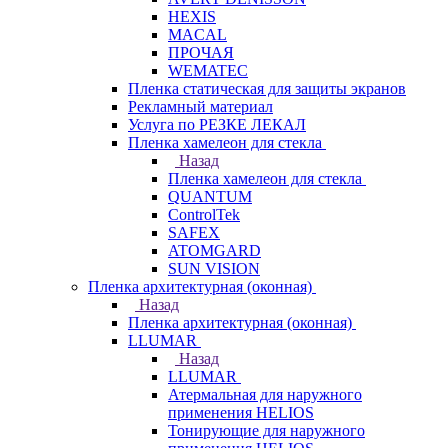
HEXIS
MACAL
ПРОЧАЯ
WEMATEC
Пленка статическая для защиты экранов
Рекламный материал
Услуга по РЕЗКЕ ЛЕКАЛ
Пленка хамелеон для стекла
Назад
Пленка хамелеон для стекла
QUANTUM
ControlTek
SAFEX
ATOMGARD
SUN VISION
Пленка архитектурная (оконная)
Назад
Пленка архитектурная (оконная)
LLUMAR
Назад
LLUMAR
Атермальная для наружного
применения HELIOS
Тонирующие для наружного