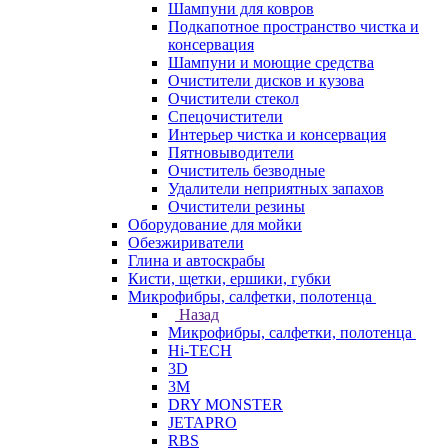
Шампуни для ковров
Подкапотное пространство чистка и
консервация
Шампуни и моющие средства
Очистители дисков и кузова
Очистители стекол
Спецочистители
Интерьер чистка и консервация
Пятновыводители
Очиститель безводные
Удалители неприятных запахов
Очистители резины
Оборудование для мойки
Обезжириватели
Глина и автоскрабы
Кисти, щетки, ершики, губки
Микрофибры, салфетки, полотенца
Назад
Микрофибры, салфетки, полотенца
Hi-TECH
3D
3М
DRY MONSTER
JETAPRO
RBS