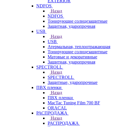
EXTERIOR
NDFOS
Назад
NDFOS
Тонирующие солнцезащитные
Защитная, ударопрочная
USB
Назад
USB
Атермальная, теплоотражающая
Тонирующие солнцезащитные
Матовые и декоративные
Защитная, ударопрочная
SPECTROLL
Назад
SPECTROLL
Защитные, ударопрочные
ПВХ пленки
Назад
ПВХ пленки
MacTac Tuning Film 700 BF
ORACAL
РАСПРОДАЖА
Назад
РАСПРОДАЖА