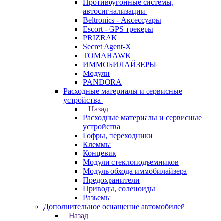
Противоугонные системы,
автосигнализации
Beltronics - Аксессуары
Escort - GPS трекеры
PRIZRAK
Secret Agent-X
TOMAHAWK
ИММОБИЛАЙЗЕРЫ
Модули
PANDORA
Расходные материалы и сервисные
устройства
Назад
Расходные материалы и сервисные
устройства
Гофры, переходники
Клеммы
Концевик
Модули стеклоподъемников
Модуль обхода иммобилайзера
Предохранители
Приводы, соленоиды
Разьемы
Дополнительное оснащение автомобилей
Назад