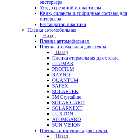
экстерьера
Уход за резиной и пластиком
Квик, силанты и гибридные составы для
интерьера
Реставратор пластика
Пленка автомобильная
Назад
Пленка автомобильная
Пленка атермальная для стекла
Назад
Пленка атермальная для стекла
LLUMAR
PROFILM
RAYNO
QUANTUM
SAFEX
SOLARTEK
3M Crystalline
SOLAR GARD
SOLARNEXT
LUXTON
ATOMGARD
SUN VISION
Пленка тонирующая для стекла
Назад