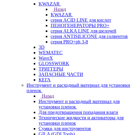
KWAZAR
Назад
KWAZAR
серия ACID LINE для кислот
ПЕНОГЕНЕРАТОРЫ PRO+
серия ALKA LINE для щелочей
серия ANTISILICONE для солвентов
серия PRO+ph 3-8
3D
WEMATEC
WaveX
GLOSSWORK
ТРИГГЕРЫ
ЗАПАСНЫЕ ЧАСТИ
КЕГА
Инструмент и расходный материал для установки
пленок
Назад
Инструмент и расходный материал для
установки пленок
Для предотвращения попадания влаги
Технические жидкости и активаторы для
установки пленок
Сумки для инструментов
GILA (GDI Tools)