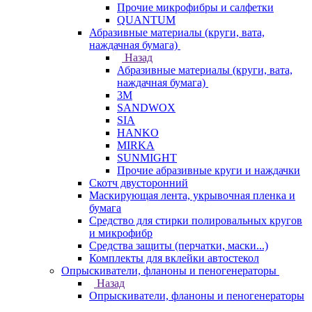
Прочие микрофибры и салфетки
QUANTUM
Абразивные материалы (круги, вата,
наждачная бумага)
Назад
Абразивные материалы (круги, вата,
наждачная бумага)
3М
SANDWOX
SIA
HANKO
MIRKA
SUNMIGHT
Прочие абразивные круги и наждачки
Скотч двусторонний
Маскирующая лента, укрывочная пленка и
бумага
Средство для стирки полировальных кругов
и микрофибр
Средства защиты (перчатки, маски...)
Комплекты для вклейки автостекол
Опрыскиватели, фланоны и пеногенераторы
Назад
Опрыскиватели, фланоны и пеногенераторы