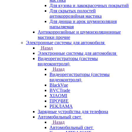
мастика
Для кузова и лакокрасочных покрытий
Для скрытых полостей
антикоррозийная мастика
Для днища и арок шумоизоляция
напыляемая
Антикоррозийные и шумоизоляционные
мастики прочие
Электронные системы для автомобиля
Назад
Электронные системы для автомобиля
Видеорегистраторы (системы
видеоконтроля)
Назад
Видеорегистраторы (системы
видеоконтроля)
BlackVue
BVCTrade
XIAOMI
ПРОЧИЕ
РЕКЛАМА
Зарядные устройства для телефона
Автомобильный свет
Назад
Автомобильный свет