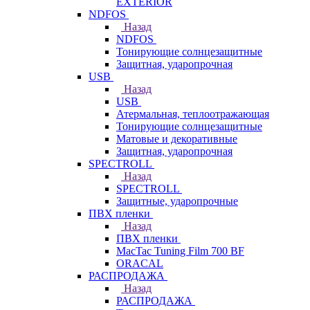
EXTERIOR
NDFOS
Назад
NDFOS
Тонирующие солнцезащитные
Защитная, ударопрочная
USB
Назад
USB
Атермальная, теплоотражающая
Тонирующие солнцезащитные
Матовые и декоративные
Защитная, ударопрочная
SPECTROLL
Назад
SPECTROLL
Защитные, ударопрочные
ПВХ пленки
Назад
ПВХ пленки
MacTac Tuning Film 700 BF
ORACAL
РАСПРОДАЖА
Назад
РАСПРОДАЖА