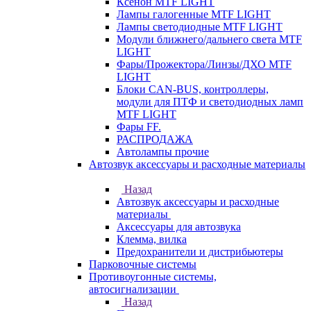
Ксенон MTF LIGHT
Лампы галогенные MTF LIGHT
Лампы светодиодные MTF LIGHT
Модули ближнего/дальнего света MTF
LIGHT
Фары/Прожектора/Линзы/ДХО MTF
LIGHT
Блоки CAN-BUS, контроллеры,
модули для ПТФ и светодиодных ламп
MTF LIGHT
Фары FF.
РАСПРОДАЖА
Автолампы прочие
Автозвук аксессуары и расходные материалы
Назад
Автозвук аксессуары и расходные
материалы
Аксессуары для автозвука
Клемма, вилка
Предохранители и дистрибьютеры
Парковочные системы
Противоугонные системы,
автосигнализации
Назад