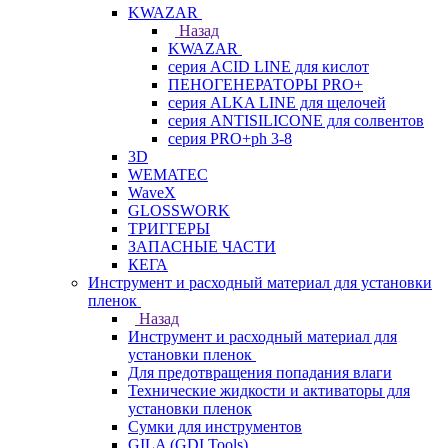
KWAZAR
Назад
KWAZAR
серия ACID LINE для кислот
ПЕНОГЕНЕРАТОРЫ PRO+
серия ALKA LINE для щелочей
серия ANTISILICONE для солвентов
серия PRO+ph 3-8
3D
WEMATEC
WaveX
GLOSSWORK
ТРИГГЕРЫ
ЗАПАСНЫЕ ЧАСТИ
КЕГА
Инструмент и расходный материал для установки
пленок
Назад
Инструмент и расходный материал для
установки пленок
Для предотвращения попадания влаги
Технические жидкости и активаторы для
установки пленок
Сумки для инструментов
GILA (GDI Tools)