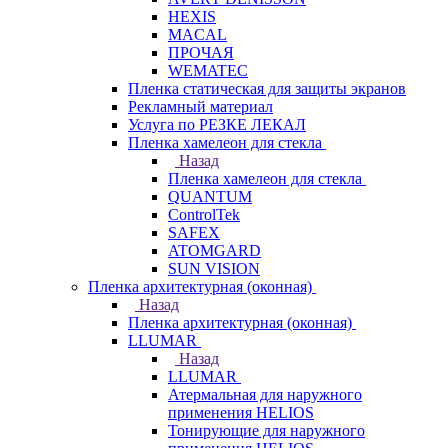
HEXIS
MACAL
ПРОЧАЯ
WEMATEC
Пленка статическая для защиты экранов
Рекламный материал
Услуга по РЕЗКЕ ЛЕКАЛ
Пленка хамелеон для стекла
Назад
Пленка хамелеон для стекла
QUANTUM
ControlTek
SAFEX
ATOMGARD
SUN VISION
Пленка архитектурная (оконная)
Назад
Пленка архитектурная (оконная)
LLUMAR
Назад
LLUMAR
Атермальная для наружного
применения HELIOS
Тонирующие для наружного