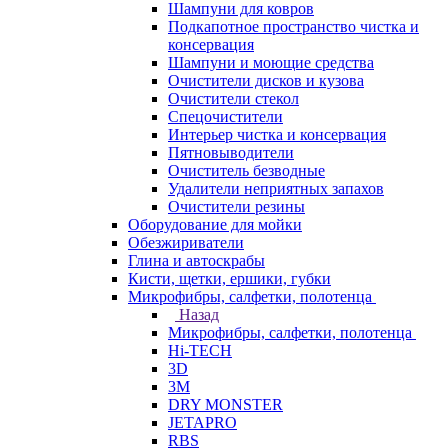
Шампуни для ковров
Подкапотное пространство чистка и
консервация
Шампуни и моющие средства
Очистители дисков и кузова
Очистители стекол
Спецочистители
Интерьер чистка и консервация
Пятновыводители
Очиститель безводные
Удалители неприятных запахов
Очистители резины
Оборудование для мойки
Обезжириватели
Глина и автоскрабы
Кисти, щетки, ершики, губки
Микрофибры, салфетки, полотенца
Назад
Микрофибры, салфетки, полотенца
Hi-TECH
3D
3М
DRY MONSTER
JETAPRO
RBS