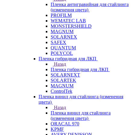
Пленка антигравийная для стайлинга
(изменения цвета)
PROFILM
WEMATEC LAB
MONSTERSHIELD
MAGNUM
SOLARNEX
SAFEX
QUANTUM
POLYCOL
Пленка гибридная для ЛКП
Назад
Пленка гибридная для ЛКП
SOLARNEXT
SOLARTEK
MAGNUM
ControlTek
Пленка винил для стайлинга (изменения
цвета)
Назад
Пленка винил для стайлинга
(изменения цвета)
ORACAL 970
KPMF
AVERY DENISSON