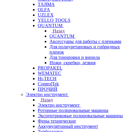
TAJIMA
OLFA
UZLEX
YELLO TOOLS
QUANTUM
Назад
QUANTUM
Аксессуары для работы с пленками
Для полиуретановых и гибридных
пленок
Для тонировки и винила
Ножи, скребки, лезвия
PROPAKEL
WEMATEC
Hi-TECH
ControlTek
ПРОЧИЙ
Электро инструмент
Назад
Электро инструмент
Роторные полировальные машины
Эксцентриковые полировальные машины
Фены технические
Аккумуляторный инструмент
Турбосушки