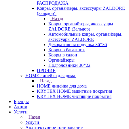
РАСПРОДАЖА
Ковры, органайзеры, аксессуары ZALDORE
(Зальдор)
Назад
Ковры, органайзеры, аксессуары
ZALDORE (Зальдор)
Автомобильные ковры, органайзеры,
аксессуары ZALDORE
Декоративная подушка 36*36
Ковры в багажник
Ковры в салон
Органайзеры
Подголовники 30*22
ПРОЧИЕ
HOME линейка для дома
Назад
HOME линейка для дома
KRYTEX HOME защитные покрытия
KRYTEX HOME чистящие покрытия
Бренды
Акции
Услуги
Назад
Услуги
Архитектурное тонирование