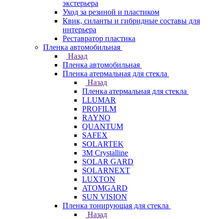
экстерьера
Уход за резиной и пластиком
Квик, силанты и гибридные составы для
интерьера
Реставратор пластика
Пленка автомобильная
Назад
Пленка автомобильная
Пленка атермальная для стекла
Назад
Пленка атермальная для стекла
LLUMAR
PROFILM
RAYNO
QUANTUM
SAFEX
SOLARTEK
3M Crystalline
SOLAR GARD
SOLARNEXT
LUXTON
ATOMGARD
SUN VISION
Пленка тонирующая для стекла
Назад