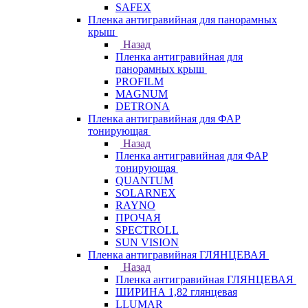
SAFEX
Пленка антигравийная для панорамных
крыш
Назад
Пленка антигравийная для
панорамных крыш
PROFILM
MAGNUM
DETRONA
Пленка антигравийная для ФАР
тонирующая
Назад
Пленка антигравийная для ФАР
тонирующая
QUANTUM
SOLARNEX
RAYNO
ПРОЧАЯ
SPECTROLL
SUN VISION
Пленка антигравийная ГЛЯНЦЕВАЯ
Назад
Пленка антигравийная ГЛЯНЦЕВАЯ
ШИРИНА 1,82 глянцевая
LLUMAR