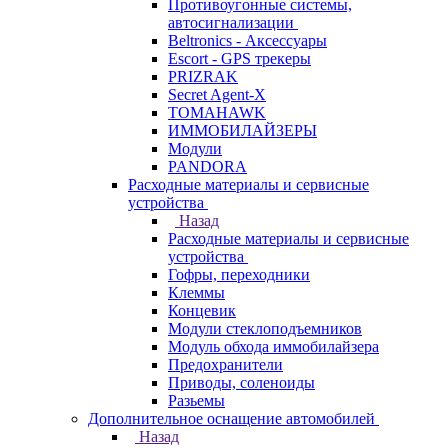
Противоугонные системы,
автосигнализации
Beltronics - Аксессуары
Escort - GPS трекеры
PRIZRAK
Secret Agent-X
TOMAHAWK
ИММОБИЛАЙЗЕРЫ
Модули
PANDORA
Расходные материалы и сервисные
устройства
Назад
Расходные материалы и сервисные
устройства
Гофры, переходники
Клеммы
Концевик
Модули стеклоподъемников
Модуль обхода иммобилайзера
Предохранители
Приводы, соленоиды
Разьемы
Дополнительное оснащение автомобилей
Назад