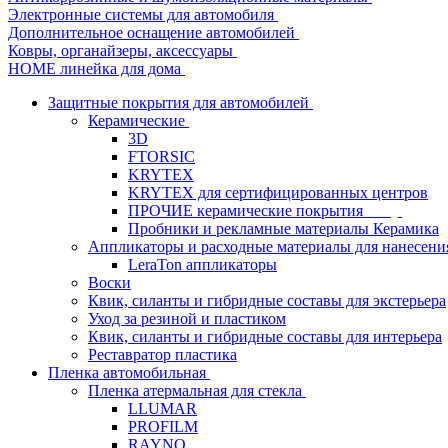
Электронные системы для автомобиля
Дополнительное оснащение автомобилей
Ковры, органайзеры, аксессуары
HOME линейка для дома
Защитные покрытия для автомобилей
Керамические
3D
FTORSIC
KRYTEX
KRYTEX для сертифицированных центров
ПРОЧИЕ керамические покрытия
Пробники и рекламные материалы Керамика
Аппликаторы и расходные материалы для нанесени
LeraTon аппликаторы
Воски
Квик, силанты и гибридные составы для экстерьера
Уход за резиной и пластиком
Квик, силанты и гибридные составы для интерьера
Реставратор пластика
Пленка автомобильная
Пленка атермальная для стекла
LLUMAR
PROFILM
RAYNO