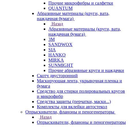
Прочие микрофибры и салфетки
QUANTUM
Абразивные материалы (круги, вата,
наждачная бумага)
Назад
Абразивные материалы (круги, вата,
наждачная бумага)
3М
SANDWOX
SIA
HANKO
MIRKA
SUNMIGHT
Прочие абразивные круги и наждачки
Скотч двусторонний
Маскирующая лента, укрывочная пленка и
бумага
Средство для стирки полировальных кругов
и микрофибр
Средства защиты (перчатки, маски...)
Комплекты для вклейки автостекол
Опрыскиватели, фланоны и пеногенераторы
Назад
Опрыскиватели, фланоны и пеногенераторы