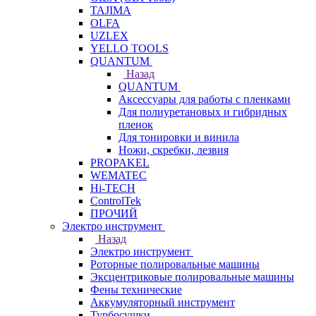
TAJIMA
OLFA
UZLEX
YELLO TOOLS
QUANTUM
Назад
QUANTUM
Аксессуары для работы с пленками
Для полиуретановых и гибридных
пленок
Для тонировки и винила
Ножи, скребки, лезвия
PROPAKEL
WEMATEC
Hi-TECH
ControlTek
ПРОЧИЙ
Электро инструмент
Назад
Электро инструмент
Роторные полировальные машины
Эксцентриковые полировальные машины
Фены технические
Аккумуляторный инструмент
Турбосушки