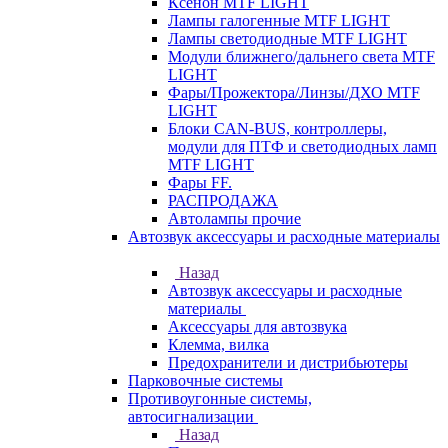
Ксенон MTF LIGHT
Лампы галогенные MTF LIGHT
Лампы светодиодные MTF LIGHT
Модули ближнего/дальнего света MTF
LIGHT
Фары/Прожектора/Линзы/ДХО MTF
LIGHT
Блоки CAN-BUS, контроллеры,
модули для ПТФ и светодиодных ламп
MTF LIGHT
Фары FF.
РАСПРОДАЖА
Автолампы прочие
Автозвук аксессуары и расходные материалы
Назад
Автозвук аксессуары и расходные
материалы
Аксессуары для автозвука
Клемма, вилка
Предохранители и дистрибьютеры
Парковочные системы
Противоугонные системы,
автосигнализации
Назад