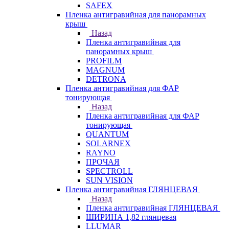
SAFEX
Пленка антигравийная для панорамных
крыш
Назад
Пленка антигравийная для
панорамных крыш
PROFILM
MAGNUM
DETRONA
Пленка антигравийная для ФАР
тонирующая
Назад
Пленка антигравийная для ФАР
тонирующая
QUANTUM
SOLARNEX
RAYNO
ПРОЧАЯ
SPECTROLL
SUN VISION
Пленка антигравийная ГЛЯНЦЕВАЯ
Назад
Пленка антигравийная ГЛЯНЦЕВАЯ
ШИРИНА 1,82 глянцевая
LLUMAR