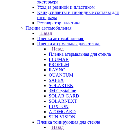
экстерьера
Уход за резиной и пластиком
Квик, силанты и гибридные составы для
интерьера
Реставратор пластика
Пленка автомобильная
Назад
Пленка автомобильная
Пленка атермальная для стекла
Назад
Пленка атермальная для стекла
LLUMAR
PROFILM
RAYNO
QUANTUM
SAFEX
SOLARTEK
3M Crystalline
SOLAR GARD
SOLARNEXT
LUXTON
ATOMGARD
SUN VISION
Пленка тонирующая для стекла
Назад