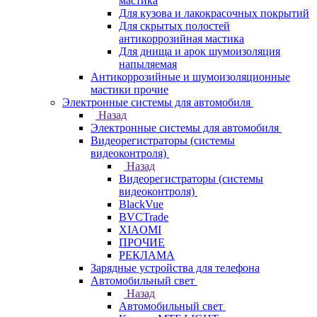
мастика
Для кузова и лакокрасочных покрытий
Для скрытых полостей
антикоррозийная мастика
Для днища и арок шумоизоляция
напыляемая
Антикоррозийные и шумоизоляционные
мастики прочие
Электронные системы для автомобиля
Назад
Электронные системы для автомобиля
Видеорегистраторы (системы
видеоконтроля)
Назад
Видеорегистраторы (системы
видеоконтроля)
BlackVue
BVCTrade
XIAOMI
ПРОЧИЕ
РЕКЛАМА
Зарядные устройства для телефона
Автомобильный свет
Назад
Автомобильный свет