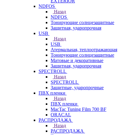
EXTERIOR
NDFOS
Назад
NDFOS
Тонирующие солнцезащитные
Защитная, ударопрочная
USB
Назад
USB
Атермальная, теплоотражающая
Тонирующие солнцезащитные
Матовые и декоративные
Защитная, ударопрочная
SPECTROLL
Назад
SPECTROLL
Защитные, ударопрочные
ПВХ пленки
Назад
ПВХ пленки
MacTac Tuning Film 700 BF
ORACAL
РАСПРОДАЖА
Назад
РАСПРОДАЖА