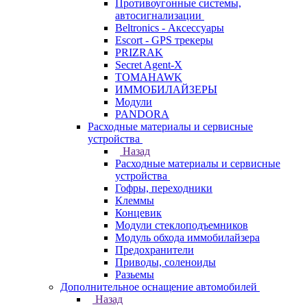
Противоугонные системы,
автосигнализации
Beltronics - Аксессуары
Escort - GPS трекеры
PRIZRAK
Secret Agent-X
TOMAHAWK
ИММОБИЛАЙЗЕРЫ
Модули
PANDORA
Расходные материалы и сервисные
устройства
Назад
Расходные материалы и сервисные
устройства
Гофры, переходники
Клеммы
Концевик
Модули стеклоподъемников
Модуль обхода иммобилайзера
Предохранители
Приводы, соленоиды
Разьемы
Дополнительное оснащение автомобилей
Назад