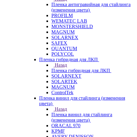
Пленка антигравийная для стайлинга
(изменения цвета)
PROFILM
WEMATEC LAB
MONSTERSHIELD
MAGNUM
SOLARNEX
SAFEX
QUANTUM
POLYCOL
Пленка гибридная для ЛКП
Назад
Пленка гибридная для ЛКП
SOLARNEXT
SOLARTEK
MAGNUM
ControlTek
Пленка винил для стайлинга (изменения
цвета)
Назад
Пленка винил для стайлинга
(изменения цвета)
ORACAL 970
KPMF
AVERY DENISSON