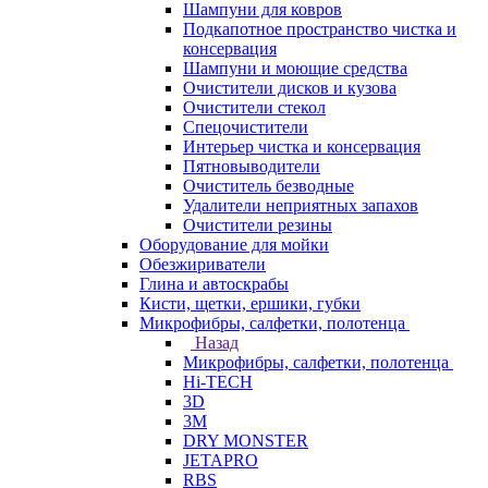
Шампуни для ковров
Подкапотное пространство чистка и
консервация
Шампуни и моющие средства
Очистители дисков и кузова
Очистители стекол
Спецочистители
Интерьер чистка и консервация
Пятновыводители
Очиститель безводные
Удалители неприятных запахов
Очистители резины
Оборудование для мойки
Обезжириватели
Глина и автоскрабы
Кисти, щетки, ершики, губки
Микрофибры, салфетки, полотенца
Назад
Микрофибры, салфетки, полотенца
Hi-TECH
3D
3М
DRY MONSTER
JETAPRO
RBS