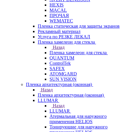
HEXIS
MACAL
ПРОЧАЯ
WEMATEC
Пленка статическая для защиты экранов
Рекламный материал
Услуга по РЕЗКЕ ЛЕКАЛ
Пленка хамелеон для стекла
Назад
Пленка хамелеон для стекла
QUANTUM
ControlTek
SAFEX
ATOMGARD
SUN VISION
Пленка архитектурная (оконная)
Назад
Пленка архитектурная (оконная)
LLUMAR
Назад
LLUMAR
Атермальная для наружного
применения HELIOS
Тонирующие для наружного