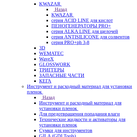
KWAZAR
Назад
KWAZAR
серия ACID LINE для кислот
ПЕНОГЕНЕРАТОРЫ PRO+
серия ALKA LINE для щелочей
серия ANTISILICONE для солвентов
серия PRO+ph 3-8
3D
WEMATEC
WaveX
GLOSSWORK
ТРИГГЕРЫ
ЗАПАСНЫЕ ЧАСТИ
КЕГА
Инструмент и расходный материал для установки
пленок
Назад
Инструмент и расходный материал для
установки пленок
Для предотвращения попадания влаги
Технические жидкости и активаторы для
установки пленок
Сумки для инструментов
GILA (GDI Tools)