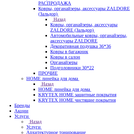
РАСПРОДАЖА
Ковры, органайзеры, аксессуары ZALDORE
(Зальдор)
Назад
Ковры, органайзеры, аксессуары
ZALDORE (Зальдор)
Автомобильные ковры, органайзеры,
аксессуары ZALDORE
Декоративная подушка 36*36
Ковры в багажник
Ковры в салон
Органайзеры
Подголовники 30*22
ПРОЧИЕ
HOME линейка для дома
Назад
HOME линейка для дома
KRYTEX HOME защитные покрытия
KRYTEX HOME чистящие покрытия
Бренды
Акции
Услуги
Назад
Услуги
Архитектурное тонирование