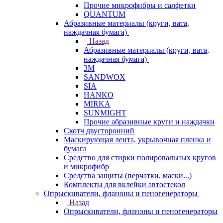
Прочие микрофибры и салфетки
QUANTUM
Абразивные материалы (круги, вата,
наждачная бумага)
Назад
Абразивные материалы (круги, вата,
наждачная бумага)
3М
SANDWOX
SIA
HANKO
MIRKA
SUNMIGHT
Прочие абразивные круги и наждачки
Скотч двусторонний
Маскирующая лента, укрывочная пленка и
бумага
Средство для стирки полировальных кругов
и микрофибр
Средства защиты (перчатки, маски...)
Комплекты для вклейки автостекол
Опрыскиватели, фланоны и пеногенераторы
Назад
Опрыскиватели, фланоны и пеногенераторы