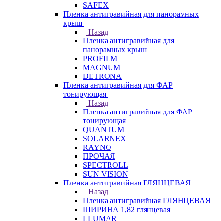
SAFEX
Пленка антигравийная для панорамных
крыш
Назад
Пленка антигравийная для
панорамных крыш
PROFILM
MAGNUM
DETRONA
Пленка антигравийная для ФАР
тонирующая
Назад
Пленка антигравийная для ФАР
тонирующая
QUANTUM
SOLARNEX
RAYNO
ПРОЧАЯ
SPECTROLL
SUN VISION
Пленка антигравийная ГЛЯНЦЕВАЯ
Назад
Пленка антигравийная ГЛЯНЦЕВАЯ
ШИРИНА 1,82 глянцевая
LLUMAR