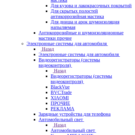
мастика
Для кузова и лакокрасочных покрытий
Для скрытых полостей
антикоррозийная мастика
Для днища и арок шумоизоляция
напыляемая
Антикоррозийные и шумоизоляционные
мастики прочие
Электронные системы для автомобиля
Назад
Электронные системы для автомобиля
Видеорегистраторы (системы
видеоконтроля)
Назад
Видеорегистраторы (системы
видеоконтроля)
BlackVue
BVCTrade
XIAOMI
ПРОЧИЕ
РЕКЛАМА
Зарядные устройства для телефона
Автомобильный свет
Назад
Автомобильный свет