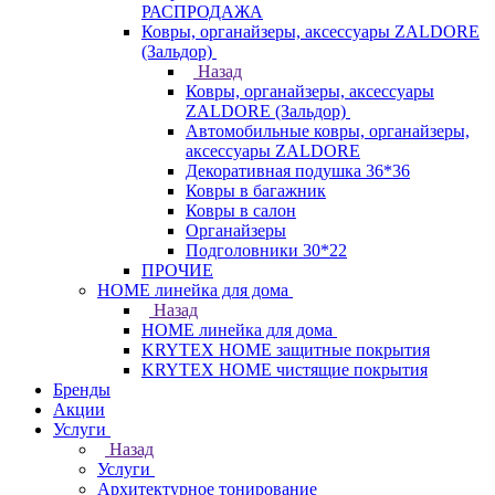
РАСПРОДАЖА
Ковры, органайзеры, аксессуары ZALDORE
(Зальдор)
Назад
Ковры, органайзеры, аксессуары
ZALDORE (Зальдор)
Автомобильные ковры, органайзеры,
аксессуары ZALDORE
Декоративная подушка 36*36
Ковры в багажник
Ковры в салон
Органайзеры
Подголовники 30*22
ПРОЧИЕ
HOME линейка для дома
Назад
HOME линейка для дома
KRYTEX HOME защитные покрытия
KRYTEX HOME чистящие покрытия
Бренды
Акции
Услуги
Назад
Услуги
Архитектурное тонирование