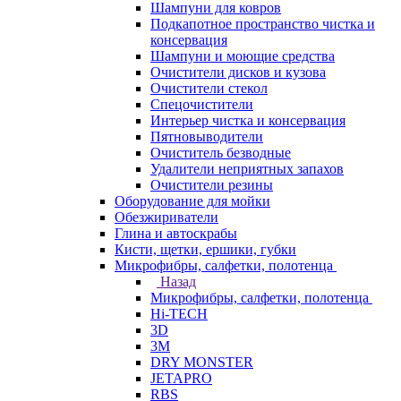
Шампуни для ковров
Подкапотное пространство чистка и
консервация
Шампуни и моющие средства
Очистители дисков и кузова
Очистители стекол
Спецочистители
Интерьер чистка и консервация
Пятновыводители
Очиститель безводные
Удалители неприятных запахов
Очистители резины
Оборудование для мойки
Обезжириватели
Глина и автоскрабы
Кисти, щетки, ершики, губки
Микрофибры, салфетки, полотенца
Назад
Микрофибры, салфетки, полотенца
Hi-TECH
3D
3М
DRY MONSTER
JETAPRO
RBS