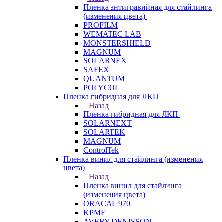
Пленка антигравийная для стайлинга
(изменения цвета)
PROFILM
WEMATEC LAB
MONSTERSHIELD
MAGNUM
SOLARNEX
SAFEX
QUANTUM
POLYCOL
Пленка гибридная для ЛКП
Назад
Пленка гибридная для ЛКП
SOLARNEXT
SOLARTEK
MAGNUM
ControlTek
Пленка винил для стайлинга (изменения
цвета)
Назад
Пленка винил для стайлинга
(изменения цвета)
ORACAL 970
KPMF
AVERY DENISSON