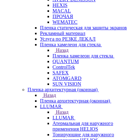
HEXIS
MACAL
ПРОЧАЯ
WEMATEC
Пленка статическая для защиты экранов
Рекламный материал
Услуга по РЕЗКЕ ЛЕКАЛ
Пленка хамелеон для стекла
Назад
Пленка хамелеон для стекла
QUANTUM
ControlTek
SAFEX
ATOMGARD
SUN VISION
Пленка архитектурная (оконная)
Назад
Пленка архитектурная (оконная)
LLUMAR
Назад
LLUMAR
Атермальная для наружного
применения HELIOS
Тонирующие для наружного