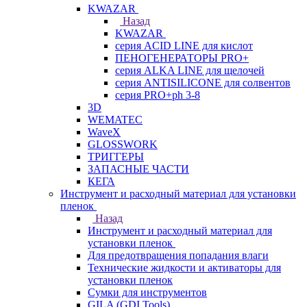
KWAZAR
Назад
KWAZAR
серия ACID LINE для кислот
ПЕНОГЕНЕРАТОРЫ PRO+
серия ALKA LINE для щелочей
серия ANTISILICONE для солвентов
серия PRO+ph 3-8
3D
WEMATEC
WaveX
GLOSSWORK
ТРИГГЕРЫ
ЗАПАСНЫЕ ЧАСТИ
КЕГА
Инструмент и расходный материал для установки
пленок
Назад
Инструмент и расходный материал для
установки пленок
Для предотвращения попадания влаги
Технические жидкости и активаторы для
установки пленок
Сумки для инструментов
GILA (GDI Tools)