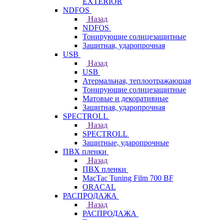
EXTERIOR
NDFOS
Назад
NDFOS
Тонирующие солнцезащитные
Защитная, ударопрочная
USB
Назад
USB
Атермальная, теплоотражающая
Тонирующие солнцезащитные
Матовые и декоративные
Защитная, ударопрочная
SPECTROLL
Назад
SPECTROLL
Защитные, ударопрочные
ПВХ пленки
Назад
ПВХ пленки
MacTac Tuning Film 700 BF
ORACAL
РАСПРОДАЖА
Назад
РАСПРОДАЖА