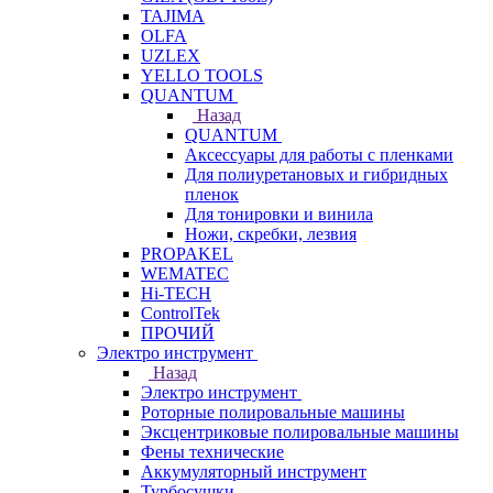
TAJIMA
OLFA
UZLEX
YELLO TOOLS
QUANTUM
Назад
QUANTUM
Аксессуары для работы с пленками
Для полиуретановых и гибридных
пленок
Для тонировки и винила
Ножи, скребки, лезвия
PROPAKEL
WEMATEC
Hi-TECH
ControlTek
ПРОЧИЙ
Электро инструмент
Назад
Электро инструмент
Роторные полировальные машины
Эксцентриковые полировальные машины
Фены технические
Аккумуляторный инструмент
Турбосушки