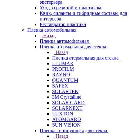
экстерьера
Уход за резиной и пластиком
Квик, силанты и гибридные составы для
интерьера
Реставратор пластика
Пленка автомобильная
Назад
Пленка автомобильная
Пленка атермальная для стекла
Назад
Пленка атермальная для стекла
LLUMAR
PROFILM
RAYNO
QUANTUM
SAFEX
SOLARTEK
3M Crystalline
SOLAR GARD
SOLARNEXT
LUXTON
ATOMGARD
SUN VISION
Пленка тонирующая для стекла
Назад