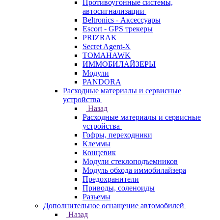
Противоугонные системы,
автосигнализации
Beltronics - Аксессуары
Escort - GPS трекеры
PRIZRAK
Secret Agent-X
TOMAHAWK
ИММОБИЛАЙЗЕРЫ
Модули
PANDORA
Расходные материалы и сервисные
устройства
Назад
Расходные материалы и сервисные
устройства
Гофры, переходники
Клеммы
Концевик
Модули стеклоподъемников
Модуль обхода иммобилайзера
Предохранители
Приводы, соленоиды
Разьемы
Дополнительное оснащение автомобилей
Назад