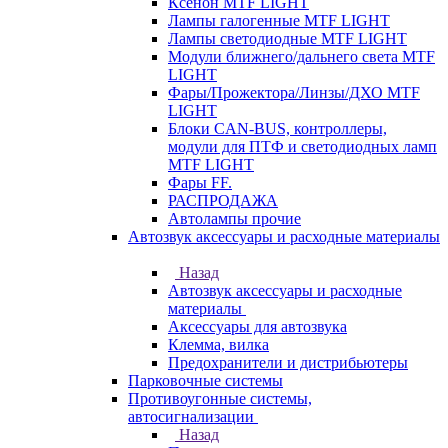
Ксенон MTF LIGHT
Лампы галогенные MTF LIGHT
Лампы светодиодные MTF LIGHT
Модули ближнего/дальнего света MTF
LIGHT
Фары/Прожектора/Линзы/ДХО MTF
LIGHT
Блоки CAN-BUS, контроллеры,
модули для ПТФ и светодиодных ламп
MTF LIGHT
Фары FF.
РАСПРОДАЖА
Автолампы прочие
Автозвук аксессуары и расходные материалы
Назад
Автозвук аксессуары и расходные
материалы
Аксессуары для автозвука
Клемма, вилка
Предохранители и дистрибьютеры
Парковочные системы
Противоугонные системы,
автосигнализации
Назад