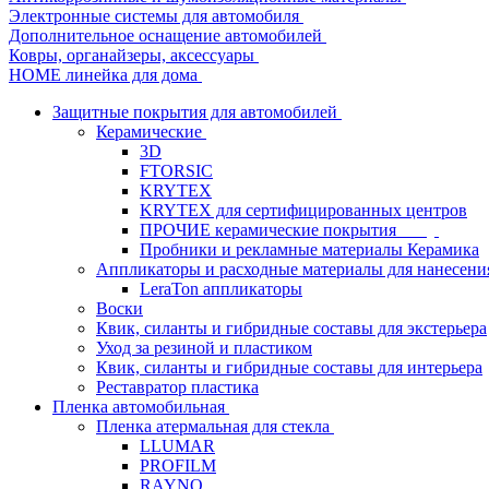
Электронные системы для автомобиля
Дополнительное оснащение автомобилей
Ковры, органайзеры, аксессуары
HOME линейка для дома
Защитные покрытия для автомобилей
Керамические
3D
FTORSIC
KRYTEX
KRYTEX для сертифицированных центров
ПРОЧИЕ керамические покрытия
Пробники и рекламные материалы Керамика
Аппликаторы и расходные материалы для нанесени
LeraTon аппликаторы
Воски
Квик, силанты и гибридные составы для экстерьера
Уход за резиной и пластиком
Квик, силанты и гибридные составы для интерьера
Реставратор пластика
Пленка автомобильная
Пленка атермальная для стекла
LLUMAR
PROFILM
RAYNO