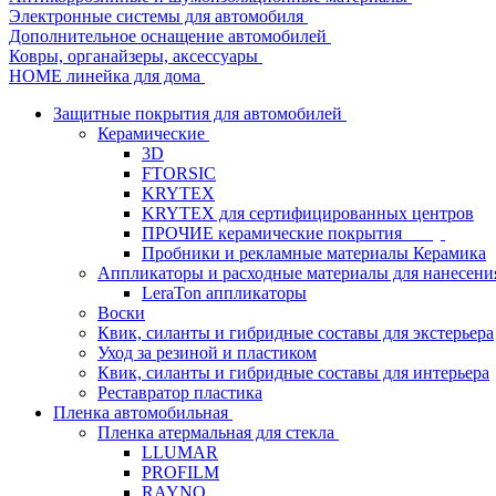
Электронные системы для автомобиля
Дополнительное оснащение автомобилей
Ковры, органайзеры, аксессуары
HOME линейка для дома
Защитные покрытия для автомобилей
Керамические
3D
FTORSIC
KRYTEX
KRYTEX для сертифицированных центров
ПРОЧИЕ керамические покрытия
Пробники и рекламные материалы Керамика
Аппликаторы и расходные материалы для нанесени
LeraTon аппликаторы
Воски
Квик, силанты и гибридные составы для экстерьера
Уход за резиной и пластиком
Квик, силанты и гибридные составы для интерьера
Реставратор пластика
Пленка автомобильная
Пленка атермальная для стекла
LLUMAR
PROFILM
RAYNO