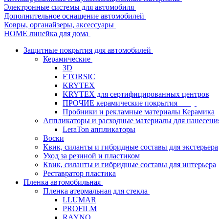
Электронные системы для автомобиля
Дополнительное оснащение автомобилей
Ковры, органайзеры, аксессуары
HOME линейка для дома
Защитные покрытия для автомобилей
Керамические
3D
FTORSIC
KRYTEX
KRYTEX для сертифицированных центров
ПРОЧИЕ керамические покрытия
Пробники и рекламные материалы Керамика
Аппликаторы и расходные материалы для нанесени
LeraTon аппликаторы
Воски
Квик, силанты и гибридные составы для экстерьера
Уход за резиной и пластиком
Квик, силанты и гибридные составы для интерьера
Реставратор пластика
Пленка автомобильная
Пленка атермальная для стекла
LLUMAR
PROFILM
RAYNO