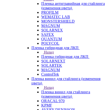
Пленка антигравийная для стайлинга
(изменения цвета)
PROFILM
WEMATEC LAB
MONSTERSHIELD
MAGNUM
SOLARNEX
SAFEX
QUANTUM
POLYCOL
Пленка гибридная для ЛКП
Назад
Пленка гибридная для ЛКП
SOLARNEXT
SOLARTEK
MAGNUM
ControlTek
Пленка винил для стайлинга (изменения
цвета)
Назад
Пленка винил для стайлинга
(изменения цвета)
ORACAL 970
KPMF
AVERY DENISSON