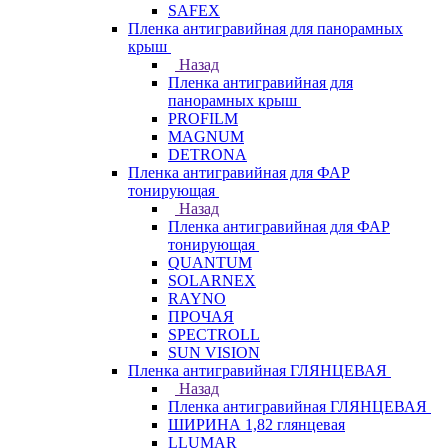
SAFEX
Пленка антигравийная для панорамных
крыш
Назад
Пленка антигравийная для
панорамных крыш
PROFILM
MAGNUM
DETRONA
Пленка антигравийная для ФАР
тонирующая
Назад
Пленка антигравийная для ФАР
тонирующая
QUANTUM
SOLARNEX
RAYNO
ПРОЧАЯ
SPECTROLL
SUN VISION
Пленка антигравийная ГЛЯНЦЕВАЯ
Назад
Пленка антигравийная ГЛЯНЦЕВАЯ
ШИРИНА 1,82 глянцевая
LLUMAR