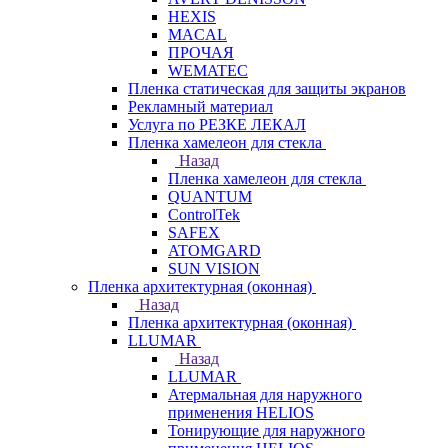
HEXIS
MACAL
ПРОЧАЯ
WEMATEC
Пленка статическая для защиты экранов
Рекламный материал
Услуга по РЕЗКЕ ЛЕКАЛ
Пленка хамелеон для стекла
Назад
Пленка хамелеон для стекла
QUANTUM
ControlTek
SAFEX
ATOMGARD
SUN VISION
Пленка архитектурная (оконная)
Назад
Пленка архитектурная (оконная)
LLUMAR
Назад
LLUMAR
Атермальная для наружного
применения HELIOS
Тонирующие для наружного