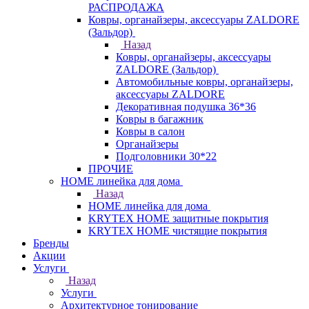
РАСПРОДАЖА
Ковры, органайзеры, аксессуары ZALDORE
(Зальдор)
Назад
Ковры, органайзеры, аксессуары
ZALDORE (Зальдор)
Автомобильные ковры, органайзеры,
аксессуары ZALDORE
Декоративная подушка 36*36
Ковры в багажник
Ковры в салон
Органайзеры
Подголовники 30*22
ПРОЧИЕ
HOME линейка для дома
Назад
HOME линейка для дома
KRYTEX HOME защитные покрытия
KRYTEX HOME чистящие покрытия
Бренды
Акции
Услуги
Назад
Услуги
Архитектурное тонирование