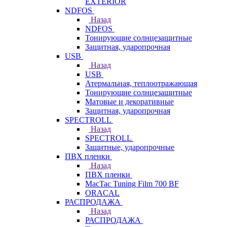
EXTERIOR
NDFOS
Назад
NDFOS
Тонирующие солнцезащитные
Защитная, ударопрочная
USB
Назад
USB
Атермальная, теплоотражающая
Тонирующие солнцезащитные
Матовые и декоративные
Защитная, ударопрочная
SPECTROLL
Назад
SPECTROLL
Защитные, ударопрочные
ПВХ пленки
Назад
ПВХ пленки
MacTac Tuning Film 700 BF
ORACAL
РАСПРОДАЖА
Назад
РАСПРОДАЖА