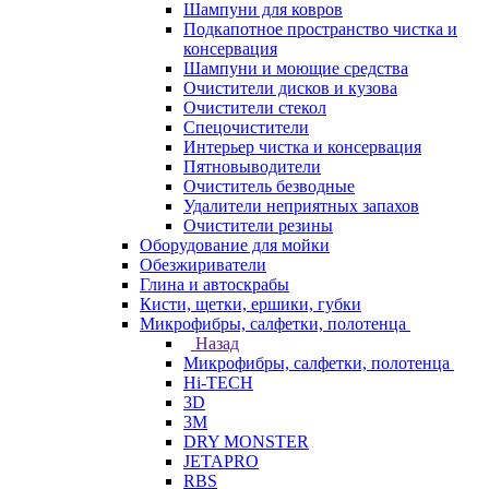
Шампуни для ковров
Подкапотное пространство чистка и
консервация
Шампуни и моющие средства
Очистители дисков и кузова
Очистители стекол
Спецочистители
Интерьер чистка и консервация
Пятновыводители
Очиститель безводные
Удалители неприятных запахов
Очистители резины
Оборудование для мойки
Обезжириватели
Глина и автоскрабы
Кисти, щетки, ершики, губки
Микрофибры, салфетки, полотенца
Назад
Микрофибры, салфетки, полотенца
Hi-TECH
3D
3М
DRY MONSTER
JETAPRO
RBS