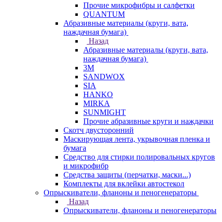
Прочие микрофибры и салфетки
QUANTUM
Абразивные материалы (круги, вата,
наждачная бумага)
Назад
Абразивные материалы (круги, вата,
наждачная бумага)
3М
SANDWOX
SIA
HANKO
MIRKA
SUNMIGHT
Прочие абразивные круги и наждачки
Скотч двусторонний
Маскирующая лента, укрывочная пленка и
бумага
Средство для стирки полировальных кругов
и микрофибр
Средства защиты (перчатки, маски...)
Комплекты для вклейки автостекол
Опрыскиватели, фланоны и пеногенераторы
Назад
Опрыскиватели, фланоны и пеногенераторы