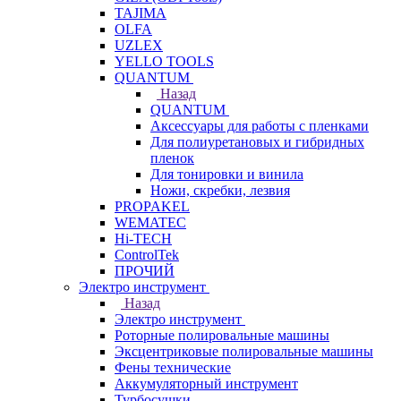
TAJIMA
OLFA
UZLEX
YELLO TOOLS
QUANTUM
Назад
QUANTUM
Аксессуары для работы с пленками
Для полиуретановых и гибридных
пленок
Для тонировки и винила
Ножи, скребки, лезвия
PROPAKEL
WEMATEC
Hi-TECH
ControlTek
ПРОЧИЙ
Электро инструмент
Назад
Электро инструмент
Роторные полировальные машины
Эксцентриковые полировальные машины
Фены технические
Аккумуляторный инструмент
Турбосушки