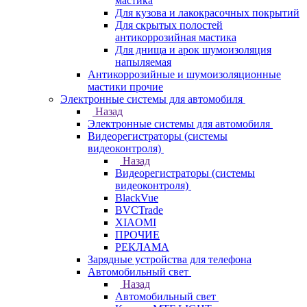
мастика
Для кузова и лакокрасочных покрытий
Для скрытых полостей
антикоррозийная мастика
Для днища и арок шумоизоляция
напыляемая
Антикоррозийные и шумоизоляционные
мастики прочие
Электронные системы для автомобиля
Назад
Электронные системы для автомобиля
Видеорегистраторы (системы
видеоконтроля)
Назад
Видеорегистраторы (системы
видеоконтроля)
BlackVue
BVCTrade
XIAOMI
ПРОЧИЕ
РЕКЛАМА
Зарядные устройства для телефона
Автомобильный свет
Назад
Автомобильный свет