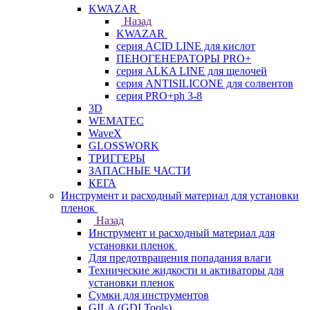
KWAZAR
Назад
KWAZAR
серия ACID LINE для кислот
ПЕНОГЕНЕРАТОРЫ PRO+
серия ALKA LINE для щелочей
серия ANTISILICONE для солвентов
серия PRO+ph 3-8
3D
WEMATEC
WaveX
GLOSSWORK
ТРИГГЕРЫ
ЗАПАСНЫЕ ЧАСТИ
КЕГА
Инструмент и расходный материал для установки
пленок
Назад
Инструмент и расходный материал для
установки пленок
Для предотвращения попадания влаги
Технические жидкости и активаторы для
установки пленок
Сумки для инструментов
GILA (GDI Tools)