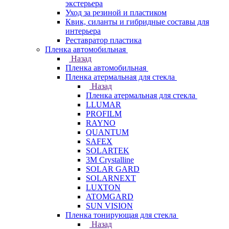
экстерьера
Уход за резиной и пластиком
Квик, силанты и гибридные составы для
интерьера
Реставратор пластика
Пленка автомобильная
Назад
Пленка автомобильная
Пленка атермальная для стекла
Назад
Пленка атермальная для стекла
LLUMAR
PROFILM
RAYNO
QUANTUM
SAFEX
SOLARTEK
3M Crystalline
SOLAR GARD
SOLARNEXT
LUXTON
ATOMGARD
SUN VISION
Пленка тонирующая для стекла
Назад