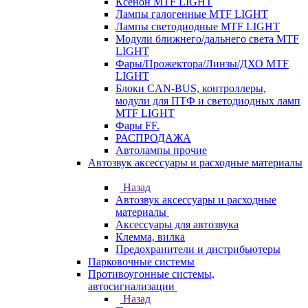
Ксенон MTF LIGHT
Лампы галогенные MTF LIGHT
Лампы светодиодные MTF LIGHT
Модули ближнего/дальнего света MTF
LIGHT
Фары/Прожектора/Линзы/ДХО MTF
LIGHT
Блоки CAN-BUS, контроллеры,
модули для ПТФ и светодиодных ламп
MTF LIGHT
Фары FF.
РАСПРОДАЖА
Автолампы прочие
Автозвук аксессуары и расходные материалы
Назад
Автозвук аксессуары и расходные
материалы
Аксессуары для автозвука
Клемма, вилка
Предохранители и дистрибьютеры
Парковочные системы
Противоугонные системы,
автосигнализации
Назад