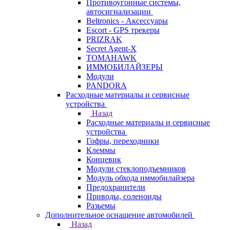
Противоугонные системы,
автосигнализации
Beltronics - Аксессуары
Escort - GPS трекеры
PRIZRAK
Secret Agent-X
TOMAHAWK
ИММОБИЛАЙЗЕРЫ
Модули
PANDORA
Расходные материалы и сервисные
устройства
Назад
Расходные материалы и сервисные
устройства
Гофры, переходники
Клеммы
Концевик
Модули стеклоподъемников
Модуль обхода иммобилайзера
Предохранители
Приводы, соленоиды
Разьемы
Дополнительное оснащение автомобилей
Назад