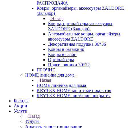
РАСПРОДАЖА
Ковры, органайзеры, аксессуары ZALDORE
(Зальдор)
Назад
Ковры, органайзеры, аксессуары
ZALDORE (Зальдор)
Автомобильные ковры, органайзеры,
аксессуары ZALDORE
Декоративная подушка 36*36
Ковры в багажник
Ковры в салон
Органайзеры
Подголовники 30*22
ПРОЧИЕ
HOME линейка для дома
Назад
HOME линейка для дома
KRYTEX HOME защитные покрытия
KRYTEX HOME чистящие покрытия
Бренды
Акции
Услуги
Назад
Услуги
Архитектурное тонирование