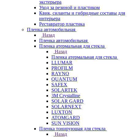
экстерьера
Уход за резиной и пластиком
Квик, силанты и гибридные составы для
интерьера
Реставратор пластика
Пленка автомобильная
Назад
Пленка автомобильная
Пленка атермальная для стекла
Назад
Пленка атермальная для стекла
LLUMAR
PROFILM
RAYNO
QUANTUM
SAFEX
SOLARTEK
3M Crystalline
SOLAR GARD
SOLARNEXT
LUXTON
ATOMGARD
SUN VISION
Пленка тонирующая для стекла
Назад