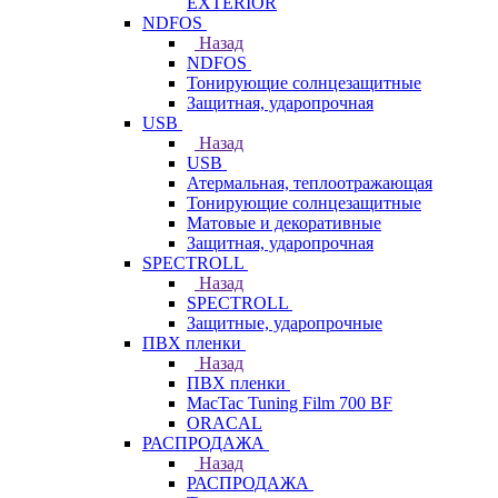
EXTERIOR
NDFOS
Назад
NDFOS
Тонирующие солнцезащитные
Защитная, ударопрочная
USB
Назад
USB
Атермальная, теплоотражающая
Тонирующие солнцезащитные
Матовые и декоративные
Защитная, ударопрочная
SPECTROLL
Назад
SPECTROLL
Защитные, ударопрочные
ПВХ пленки
Назад
ПВХ пленки
MacTac Tuning Film 700 BF
ORACAL
РАСПРОДАЖА
Назад
РАСПРОДАЖА