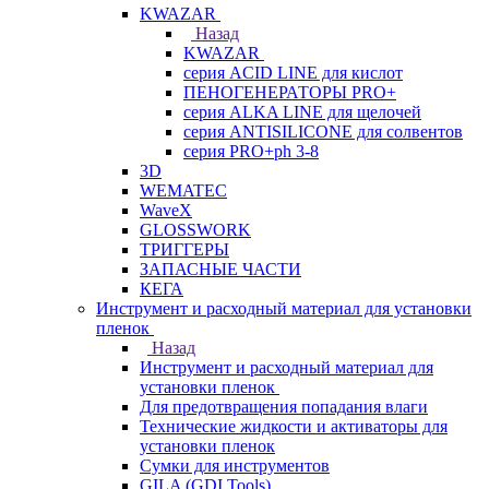
KWAZAR
Назад
KWAZAR
серия ACID LINE для кислот
ПЕНОГЕНЕРАТОРЫ PRO+
серия ALKA LINE для щелочей
серия ANTISILICONE для солвентов
серия PRO+ph 3-8
3D
WEMATEC
WaveX
GLOSSWORK
ТРИГГЕРЫ
ЗАПАСНЫЕ ЧАСТИ
КЕГА
Инструмент и расходный материал для установки
пленок
Назад
Инструмент и расходный материал для
установки пленок
Для предотвращения попадания влаги
Технические жидкости и активаторы для
установки пленок
Сумки для инструментов
GILA (GDI Tools)