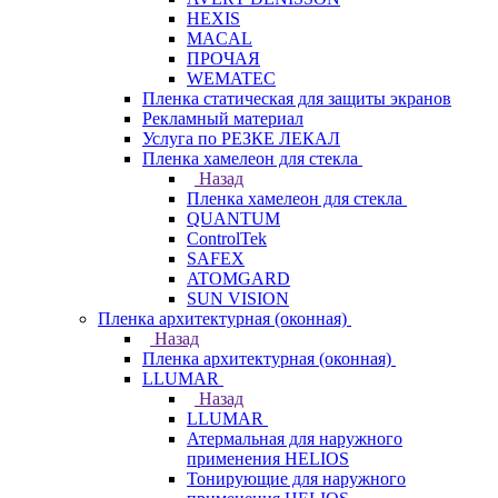
HEXIS
MACAL
ПРОЧАЯ
WEMATEC
Пленка статическая для защиты экранов
Рекламный материал
Услуга по РЕЗКЕ ЛЕКАЛ
Пленка хамелеон для стекла
Назад
Пленка хамелеон для стекла
QUANTUM
ControlTek
SAFEX
ATOMGARD
SUN VISION
Пленка архитектурная (оконная)
Назад
Пленка архитектурная (оконная)
LLUMAR
Назад
LLUMAR
Атермальная для наружного
применения HELIOS
Тонирующие для наружного