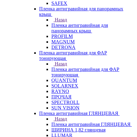
SAFEX
Пленка антигравийная для панорамных
крыш
Назад
Пленка антигравийная для
панорамных крыш
PROFILM
MAGNUM
DETRONA
Пленка антигравийная для ФАР
тонирующая
Назад
Пленка антигравийная для ФАР
тонирующая
QUANTUM
SOLARNEX
RAYNO
ПРОЧАЯ
SPECTROLL
SUN VISION
Пленка антигравийная ГЛЯНЦЕВАЯ
Назад
Пленка антигравийная ГЛЯНЦЕВАЯ
ШИРИНА 1,82 глянцевая
LLUMAR