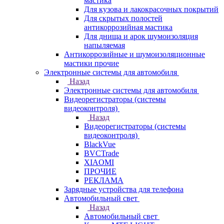
мастика
Для кузова и лакокрасочных покрытий
Для скрытых полостей
антикоррозийная мастика
Для днища и арок шумоизоляция
напыляемая
Антикоррозийные и шумоизоляционные
мастики прочие
Электронные системы для автомобиля
Назад
Электронные системы для автомобиля
Видеорегистраторы (системы
видеоконтроля)
Назад
Видеорегистраторы (системы
видеоконтроля)
BlackVue
BVCTrade
XIAOMI
ПРОЧИЕ
РЕКЛАМА
Зарядные устройства для телефона
Автомобильный свет
Назад
Автомобильный свет