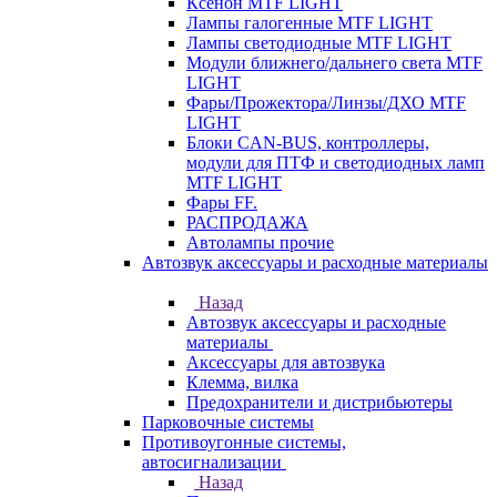
Ксенон MTF LIGHT
Лампы галогенные MTF LIGHT
Лампы светодиодные MTF LIGHT
Модули ближнего/дальнего света MTF
LIGHT
Фары/Прожектора/Линзы/ДХО MTF
LIGHT
Блоки CAN-BUS, контроллеры,
модули для ПТФ и светодиодных ламп
MTF LIGHT
Фары FF.
РАСПРОДАЖА
Автолампы прочие
Автозвук аксессуары и расходные материалы
Назад
Автозвук аксессуары и расходные
материалы
Аксессуары для автозвука
Клемма, вилка
Предохранители и дистрибьютеры
Парковочные системы
Противоугонные системы,
автосигнализации
Назад