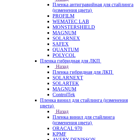
Пленка антигравийная для стайлинга
(изменения цвета)
PROFILM
WEMATEC LAB
MONSTERSHIELD
MAGNUM
SOLARNEX
SAFEX
QUANTUM
POLYCOL
Пленка гибридная для ЛКП
Назад
Пленка гибридная для ЛКП
SOLARNEXT
SOLARTEK
MAGNUM
ControlTek
Пленка винил для стайлинга (изменения
цвета)
Назад
Пленка винил для стайлинга
(изменения цвета)
ORACAL 970
KPMF
AVERY DENISSON