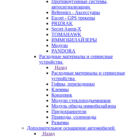
Противоугонные системы,
автосигнализации
Beltronics - Аксессуары
Escort - GPS трекеры
PRIZRAK
Secret Agent-X
TOMAHAWK
ИММОБИЛАЙЗЕРЫ
Модули
PANDORA
Расходные материалы и сервисные
устройства
Назад
Расходные материалы и сервисные
устройства
Гофры, переходники
Клеммы
Концевик
Модули стеклоподъемников
Модуль обхода иммобилайзера
Предохранители
Приводы, соленоиды
Разьемы
Дополнительное оснащение автомобилей
Назад