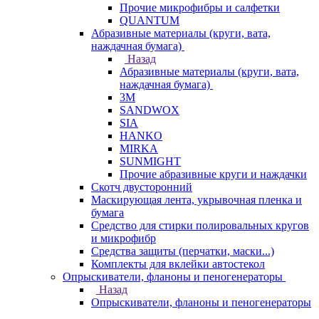
Прочие микрофибры и салфетки
QUANTUM
Абразивные материалы (круги, вата,
наждачная бумага)
Назад
Абразивные материалы (круги, вата,
наждачная бумага)
3М
SANDWOX
SIA
HANKO
MIRKA
SUNMIGHT
Прочие абразивные круги и наждачки
Скотч двусторонний
Маскирующая лента, укрывочная пленка и
бумага
Средство для стирки полировальных кругов
и микрофибр
Средства защиты (перчатки, маски...)
Комплекты для вклейки автостекол
Опрыскиватели, фланоны и пеногенераторы
Назад
Опрыскиватели, фланоны и пеногенераторы