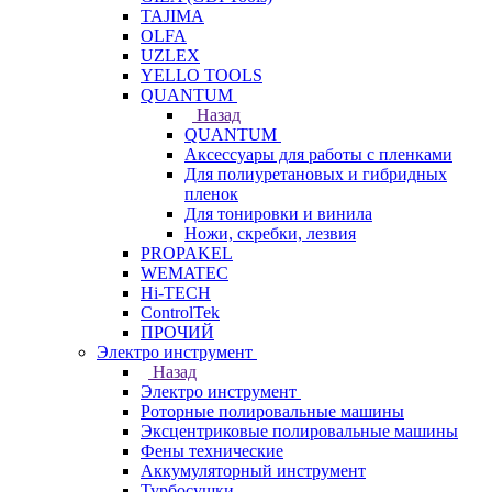
TAJIMA
OLFA
UZLEX
YELLO TOOLS
QUANTUM
Назад
QUANTUM
Аксессуары для работы с пленками
Для полиуретановых и гибридных
пленок
Для тонировки и винила
Ножи, скребки, лезвия
PROPAKEL
WEMATEC
Hi-TECH
ControlTek
ПРОЧИЙ
Электро инструмент
Назад
Электро инструмент
Роторные полировальные машины
Эксцентриковые полировальные машины
Фены технические
Аккумуляторный инструмент
Турбосушки