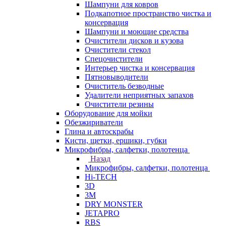
Шампуни для ковров
Подкапотное пространство чистка и
консервация
Шампуни и моющие средства
Очистители дисков и кузова
Очистители стекол
Спецочистители
Интерьер чистка и консервация
Пятновыводители
Очиститель безводные
Удалители неприятных запахов
Очистители резины
Оборудование для мойки
Обезжириватели
Глина и автоскрабы
Кисти, щетки, ершики, губки
Микрофибры, салфетки, полотенца
Назад
Микрофибры, салфетки, полотенца
Hi-TECH
3D
3М
DRY MONSTER
JETAPRO
RBS