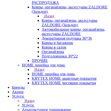
РАСПРОДАЖА
Ковры, органайзеры, аксессуары ZALDORE
(Зальдор)
Назад
Ковры, органайзеры, аксессуары
ZALDORE (Зальдор)
Автомобильные ковры, органайзеры,
аксессуары ZALDORE
Декоративная подушка 36*36
Ковры в багажник
Ковры в салон
Органайзеры
Подголовники 30*22
ПРОЧИЕ
HOME линейка для дома
Назад
HOME линейка для дома
KRYTEX HOME защитные покрытия
KRYTEX HOME чистящие покрытия
Бренды
Акции
Услуги
Назад
Услуги
Архитектурное тонирование