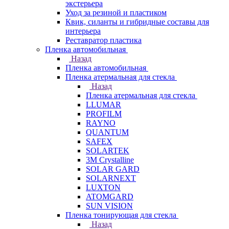
экстерьера
Уход за резиной и пластиком
Квик, силанты и гибридные составы для
интерьера
Реставратор пластика
Пленка автомобильная
Назад
Пленка автомобильная
Пленка атермальная для стекла
Назад
Пленка атермальная для стекла
LLUMAR
PROFILM
RAYNO
QUANTUM
SAFEX
SOLARTEK
3M Crystalline
SOLAR GARD
SOLARNEXT
LUXTON
ATOMGARD
SUN VISION
Пленка тонирующая для стекла
Назад