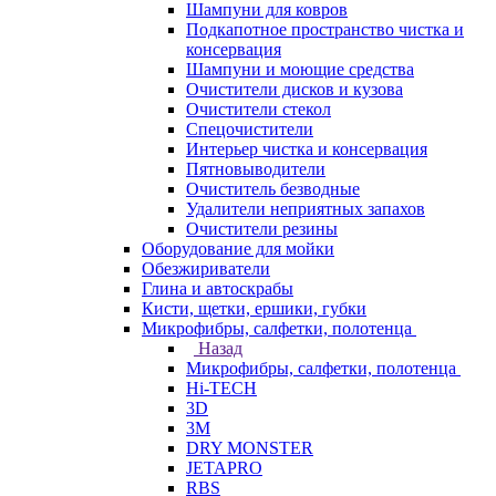
Шампуни для ковров
Подкапотное пространство чистка и
консервация
Шампуни и моющие средства
Очистители дисков и кузова
Очистители стекол
Спецочистители
Интерьер чистка и консервация
Пятновыводители
Очиститель безводные
Удалители неприятных запахов
Очистители резины
Оборудование для мойки
Обезжириватели
Глина и автоскрабы
Кисти, щетки, ершики, губки
Микрофибры, салфетки, полотенца
Назад
Микрофибры, салфетки, полотенца
Hi-TECH
3D
3М
DRY MONSTER
JETAPRO
RBS