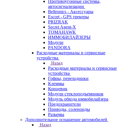
Противоугонные системы,
автосигнализации
Beltronics - Аксессуары
Escort - GPS трекеры
PRIZRAK
Secret Agent-X
TOMAHAWK
ИММОБИЛАЙЗЕРЫ
Модули
PANDORA
Расходные материалы и сервисные
устройства
Назад
Расходные материалы и сервисные
устройства
Гофры, переходники
Клеммы
Концевик
Модули стеклоподъемников
Модуль обхода иммобилайзера
Предохранители
Приводы, соленоиды
Разьемы
Дополнительное оснащение автомобилей
Назад