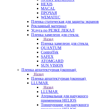
HEXIS
MACAL
ПРОЧАЯ
WEMATEC
Пленка статическая для защиты экранов
Рекламный материал
Услуга по РЕЗКЕ ЛЕКАЛ
Пленка хамелеон для стекла
Назад
Пленка хамелеон для стекла
QUANTUM
ControlTek
SAFEX
ATOMGARD
SUN VISION
Пленка архитектурная (оконная)
Назад
Пленка архитектурная (оконная)
LLUMAR
Назад
LLUMAR
Атермальная для наружного
применения HELIOS
Тонирующие для наружного