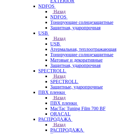
EXTERIOR
NDFOS
Назад
NDFOS
Тонирующие солнцезащитные
Защитная, ударопрочная
USB
Назад
USB
Атермальная, теплоотражающая
Тонирующие солнцезащитные
Матовые и декоративные
Защитная, ударопрочная
SPECTROLL
Назад
SPECTROLL
Защитные, ударопрочные
ПВХ пленки
Назад
ПВХ пленки
MacTac Tuning Film 700 BF
ORACAL
РАСПРОДАЖА
Назад
РАСПРОДАЖА