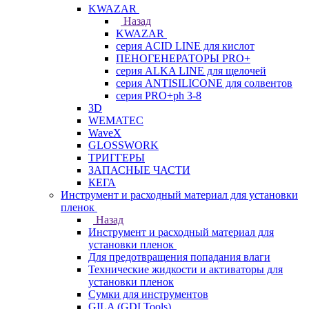
KWAZAR
Назад
KWAZAR
серия ACID LINE для кислот
ПЕНОГЕНЕРАТОРЫ PRO+
серия ALKA LINE для щелочей
серия ANTISILICONE для солвентов
серия PRO+ph 3-8
3D
WEMATEC
WaveX
GLOSSWORK
ТРИГГЕРЫ
ЗАПАСНЫЕ ЧАСТИ
КЕГА
Инструмент и расходный материал для установки
пленок
Назад
Инструмент и расходный материал для
установки пленок
Для предотвращения попадания влаги
Технические жидкости и активаторы для
установки пленок
Сумки для инструментов
GILA (GDI Tools)