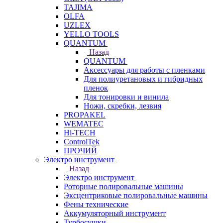
TAJIMA
OLFA
UZLEX
YELLO TOOLS
QUANTUM
Назад
QUANTUM
Аксессуары для работы с пленками
Для полиуретановых и гибридных
пленок
Для тонировки и винила
Ножи, скребки, лезвия
PROPAKEL
WEMATEC
Hi-TECH
ControlTek
ПРОЧИЙ
Электро инструмент
Назад
Электро инструмент
Роторные полировальные машины
Эксцентриковые полировальные машины
Фены технические
Аккумуляторный инструмент
Турбосушки