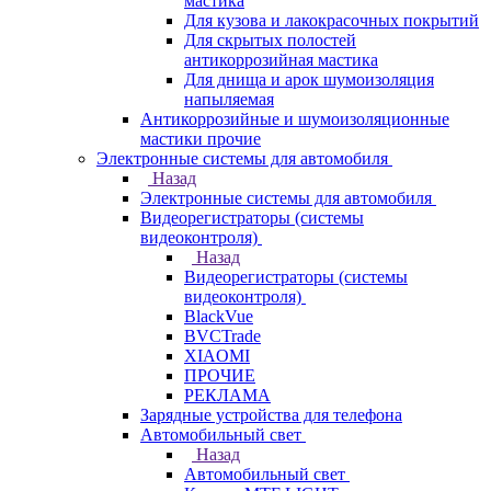
мастика
Для кузова и лакокрасочных покрытий
Для скрытых полостей
антикоррозийная мастика
Для днища и арок шумоизоляция
напыляемая
Антикоррозийные и шумоизоляционные
мастики прочие
Электронные системы для автомобиля
Назад
Электронные системы для автомобиля
Видеорегистраторы (системы
видеоконтроля)
Назад
Видеорегистраторы (системы
видеоконтроля)
BlackVue
BVCTrade
XIAOMI
ПРОЧИЕ
РЕКЛАМА
Зарядные устройства для телефона
Автомобильный свет
Назад
Автомобильный свет