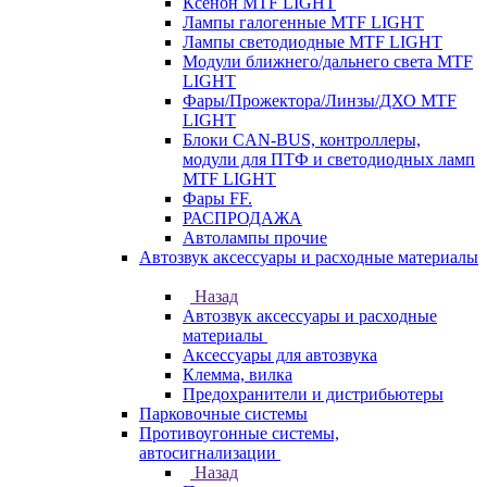
Ксенон MTF LIGHT
Лампы галогенные MTF LIGHT
Лампы светодиодные MTF LIGHT
Модули ближнего/дальнего света MTF
LIGHT
Фары/Прожектора/Линзы/ДХО MTF
LIGHT
Блоки CAN-BUS, контроллеры,
модули для ПТФ и светодиодных ламп
MTF LIGHT
Фары FF.
РАСПРОДАЖА
Автолампы прочие
Автозвук аксессуары и расходные материалы
Назад
Автозвук аксессуары и расходные
материалы
Аксессуары для автозвука
Клемма, вилка
Предохранители и дистрибьютеры
Парковочные системы
Противоугонные системы,
автосигнализации
Назад