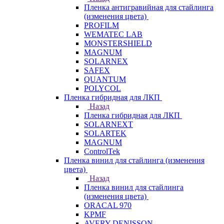
Пленка антигравийная для стайлинга
(изменения цвета)
PROFILM
WEMATEC LAB
MONSTERSHIELD
MAGNUM
SOLARNEX
SAFEX
QUANTUM
POLYCOL
Пленка гибридная для ЛКП
Назад
Пленка гибридная для ЛКП
SOLARNEXT
SOLARTEK
MAGNUM
ControlTek
Пленка винил для стайлинга (изменения
цвета)
Назад
Пленка винил для стайлинга
(изменения цвета)
ORACAL 970
KPMF
AVERY DENISSON