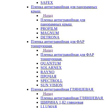
SAFEX
Пленка антигравийная для панорамных
крыш
Назад
Пленка антигравийная для
панорамных крыш
PROFILM
MAGNUM
DETRONA
Пленка антигравийная для ФАР
тонирующая
Назад
Пленка антигравийная для ФАР
тонирующая
QUANTUM
SOLARNEX
RAYNO
ПРОЧАЯ
SPECTROLL
SUN VISION
Пленка антигравийная ГЛЯНЦЕВАЯ
Назад
Пленка антигравийная ГЛЯНЦЕВАЯ
ШИРИНА 1,82 глянцевая
LLUMAR