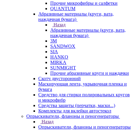
Прочие микрофибры и салфетки
QUANTUM
Абразивные материалы (круги, вата,
наждачная бумага)
Назад
Абразивные материалы (круги, вата,
наждачная бумага)
3М
SANDWOX
SIA
HANKO
MIRKA
SUNMIGHT
Прочие абразивные круги и наждачки
Скотч двусторонний
Маскирующая лента, укрывочная пленка и
бумага
Средство для стирки полировальных кругов
и микрофибр
Средства защиты (перчатки, маски...)
Комплекты для вклейки автостекол
Опрыскиватели, фланоны и пеногенераторы
Назад
Опрыскиватели, фланоны и пеногенераторы