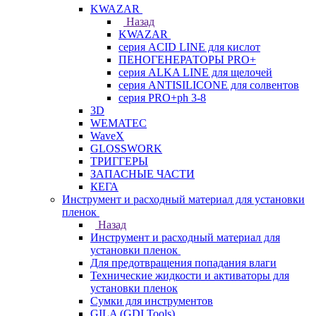
KWAZAR
Назад
KWAZAR
серия ACID LINE для кислот
ПЕНОГЕНЕРАТОРЫ PRO+
серия ALKA LINE для щелочей
серия ANTISILICONE для солвентов
серия PRO+ph 3-8
3D
WEMATEC
WaveX
GLOSSWORK
ТРИГГЕРЫ
ЗАПАСНЫЕ ЧАСТИ
КЕГА
Инструмент и расходный материал для установки
пленок
Назад
Инструмент и расходный материал для
установки пленок
Для предотвращения попадания влаги
Технические жидкости и активаторы для
установки пленок
Сумки для инструментов
GILA (GDI Tools)