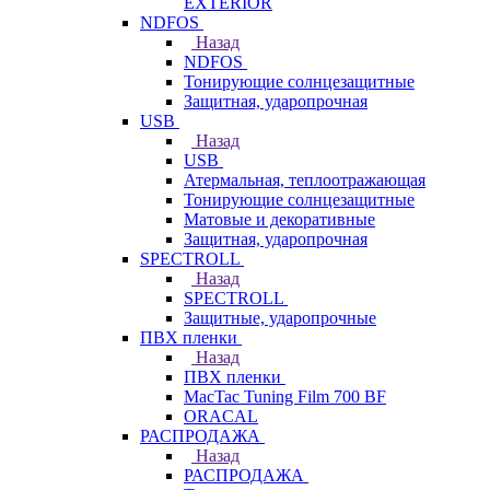
EXTERIOR
NDFOS
Назад
NDFOS
Тонирующие солнцезащитные
Защитная, ударопрочная
USB
Назад
USB
Атермальная, теплоотражающая
Тонирующие солнцезащитные
Матовые и декоративные
Защитная, ударопрочная
SPECTROLL
Назад
SPECTROLL
Защитные, ударопрочные
ПВХ пленки
Назад
ПВХ пленки
MacTac Tuning Film 700 BF
ORACAL
РАСПРОДАЖА
Назад
РАСПРОДАЖА