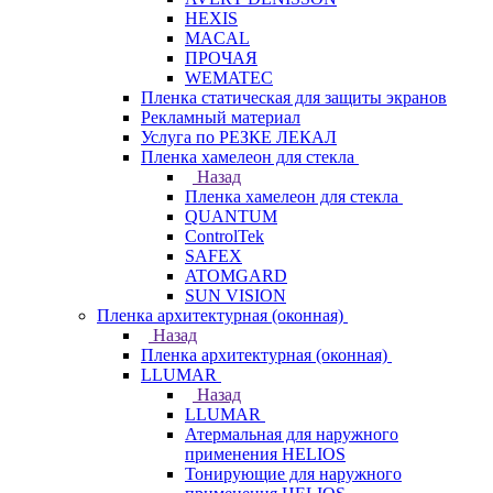
HEXIS
MACAL
ПРОЧАЯ
WEMATEC
Пленка статическая для защиты экранов
Рекламный материал
Услуга по РЕЗКЕ ЛЕКАЛ
Пленка хамелеон для стекла
Назад
Пленка хамелеон для стекла
QUANTUM
ControlTek
SAFEX
ATOMGARD
SUN VISION
Пленка архитектурная (оконная)
Назад
Пленка архитектурная (оконная)
LLUMAR
Назад
LLUMAR
Атермальная для наружного
применения HELIOS
Тонирующие для наружного