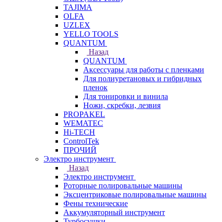
TAJIMA
OLFA
UZLEX
YELLO TOOLS
QUANTUM
Назад
QUANTUM
Аксессуары для работы с пленками
Для полиуретановых и гибридных
пленок
Для тонировки и винила
Ножи, скребки, лезвия
PROPAKEL
WEMATEC
Hi-TECH
ControlTek
ПРОЧИЙ
Электро инструмент
Назад
Электро инструмент
Роторные полировальные машины
Эксцентриковые полировальные машины
Фены технические
Аккумуляторный инструмент
Турбосушки