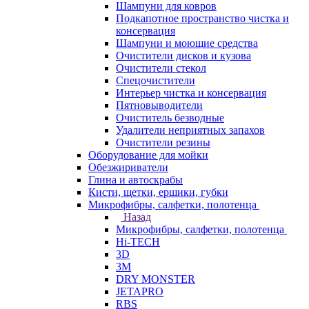
Шампуни для ковров
Подкапотное пространство чистка и
консервация
Шампуни и моющие средства
Очистители дисков и кузова
Очистители стекол
Спецочистители
Интерьер чистка и консервация
Пятновыводители
Очиститель безводные
Удалители неприятных запахов
Очистители резины
Оборудование для мойки
Обезжириватели
Глина и автоскрабы
Кисти, щетки, ершики, губки
Микрофибры, салфетки, полотенца
Назад
Микрофибры, салфетки, полотенца
Hi-TECH
3D
3М
DRY MONSTER
JETAPRO
RBS