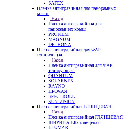
SAFEX
Пленка антигравийная для панорамных
крыш
Назад
Пленка антигравийная для
панорамных крыш
PROFILM
MAGNUM
DETRONA
Пленка антигравийная для ФАР
тонирующая
Назад
Пленка антигравийная для ФАР
тонирующая
QUANTUM
SOLARNEX
RAYNO
ПРОЧАЯ
SPECTROLL
SUN VISION
Пленка антигравийная ГЛЯНЦЕВАЯ
Назад
Пленка антигравийная ГЛЯНЦЕВАЯ
ШИРИНА 1,82 глянцевая
LLUMAR