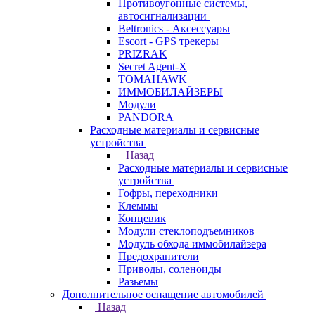
Противоугонные системы,
автосигнализации
Beltronics - Аксессуары
Escort - GPS трекеры
PRIZRAK
Secret Agent-X
TOMAHAWK
ИММОБИЛАЙЗЕРЫ
Модули
PANDORA
Расходные материалы и сервисные
устройства
Назад
Расходные материалы и сервисные
устройства
Гофры, переходники
Клеммы
Концевик
Модули стеклоподъемников
Модуль обхода иммобилайзера
Предохранители
Приводы, соленоиды
Разьемы
Дополнительное оснащение автомобилей
Назад