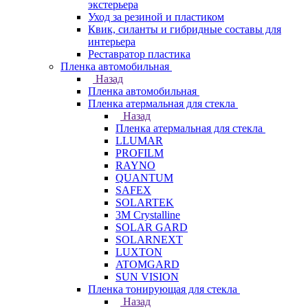
экстерьера
Уход за резиной и пластиком
Квик, силанты и гибридные составы для
интерьера
Реставратор пластика
Пленка автомобильная
Назад
Пленка автомобильная
Пленка атермальная для стекла
Назад
Пленка атермальная для стекла
LLUMAR
PROFILM
RAYNO
QUANTUM
SAFEX
SOLARTEK
3M Crystalline
SOLAR GARD
SOLARNEXT
LUXTON
ATOMGARD
SUN VISION
Пленка тонирующая для стекла
Назад