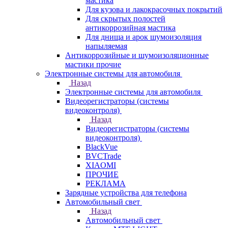
мастика
Для кузова и лакокрасочных покрытий
Для скрытых полостей
антикоррозийная мастика
Для днища и арок шумоизоляция
напыляемая
Антикоррозийные и шумоизоляционные
мастики прочие
Электронные системы для автомобиля
Назад
Электронные системы для автомобиля
Видеорегистраторы (системы
видеоконтроля)
Назад
Видеорегистраторы (системы
видеоконтроля)
BlackVue
BVCTrade
XIAOMI
ПРОЧИЕ
РЕКЛАМА
Зарядные устройства для телефона
Автомобильный свет
Назад
Автомобильный свет