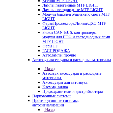
Ксенон MTF LIGHT
Лампы галогенные MTF LIGHT
Лампы светодиодные MTF LIGHT
Модули ближнего/дальнего света MTF
LIGHT
Фары/Прожектора/Линзы/ДХО MTF
LIGHT
Блоки CAN-BUS, контроллеры,
модули для ПТФ и светодиодных ламп
MTF LIGHT
Фары FF.
РАСПРОДАЖА
Автолампы прочие
Автозвук аксессуары и расходные материалы
Назад
Автозвук аксессуары и расходные
материалы
Аксессуары для автозвука
Клемма, вилка
Предохранители и дистрибьютеры
Парковочные системы
Противоугонные системы,
автосигнализации
Назад