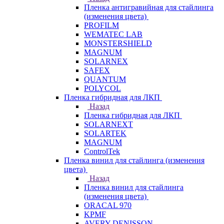
Пленка антигравийная для стайлинга
(изменения цвета)
PROFILM
WEMATEC LAB
MONSTERSHIELD
MAGNUM
SOLARNEX
SAFEX
QUANTUM
POLYCOL
Пленка гибридная для ЛКП
Назад
Пленка гибридная для ЛКП
SOLARNEXT
SOLARTEK
MAGNUM
ControlTek
Пленка винил для стайлинга (изменения
цвета)
Назад
Пленка винил для стайлинга
(изменения цвета)
ORACAL 970
KPMF
AVERY DENISSON