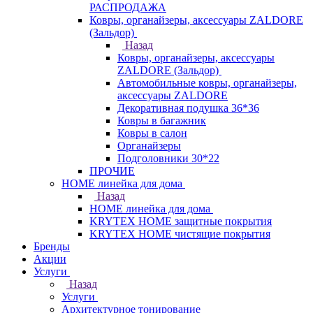
РАСПРОДАЖА
Ковры, органайзеры, аксессуары ZALDORE
(Зальдор)
Назад
Ковры, органайзеры, аксессуары
ZALDORE (Зальдор)
Автомобильные ковры, органайзеры,
аксессуары ZALDORE
Декоративная подушка 36*36
Ковры в багажник
Ковры в салон
Органайзеры
Подголовники 30*22
ПРОЧИЕ
HOME линейка для дома
Назад
HOME линейка для дома
KRYTEX HOME защитные покрытия
KRYTEX HOME чистящие покрытия
Бренды
Акции
Услуги
Назад
Услуги
Архитектурное тонирование