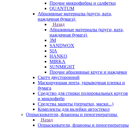
Прочие микрофибры и салфетки
QUANTUM
Абразивные материалы (круги, вата,
наждачная бумага)
Назад
Абразивные материалы (круги, вата,
наждачная бумага)
3М
SANDWOX
SIA
HANKO
MIRKA
SUNMIGHT
Прочие абразивные круги и наждачки
Скотч двусторонний
Маскирующая лента, укрывочная пленка и
бумага
Средство для стирки полировальных кругов
и микрофибр
Средства защиты (перчатки, маски...)
Комплекты для вклейки автостекол
Опрыскиватели, фланоны и пеногенераторы
Назад
Опрыскиватели, фланоны и пеногенераторы