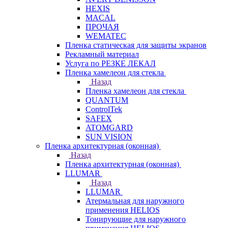
HEXIS
MACAL
ПРОЧАЯ
WEMATEC
Пленка статическая для защиты экранов
Рекламный материал
Услуга по РЕЗКЕ ЛЕКАЛ
Пленка хамелеон для стекла
Назад
Пленка хамелеон для стекла
QUANTUM
ControlTek
SAFEX
ATOMGARD
SUN VISION
Пленка архитектурная (оконная)
Назад
Пленка архитектурная (оконная)
LLUMAR
Назад
LLUMAR
Атермальная для наружного
применения HELIOS
Тонирующие для наружного