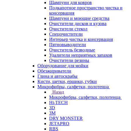
Шампуни для ковров
Подкапотное пространство чистка и
консервация
Шампуни и моющие средства
Очистители дисков и кузова
Очистители стекол
Спецочистители
Интерьер чистка и консервация
Пятновыводители
Очиститель безводные
Удалители неприятных запахов
Очистители резины
Оборудование для мойки
Обезжириватели
Глина и автоскрабы
Кисти, щетки, ершики, губки
Микрофибры, салфетки, полотенца
Назад
Микрофибры, салфетки, полотенца
Hi-TECH
3D
3М
DRY MONSTER
JETAPRO
RBS