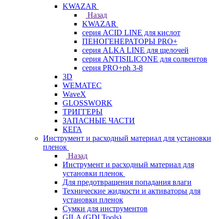
KWAZAR
Назад
KWAZAR
серия ACID LINE для кислот
ПЕНОГЕНЕРАТОРЫ PRO+
серия ALKA LINE для щелочей
серия ANTISILICONE для солвентов
серия PRO+ph 3-8
3D
WEMATEC
WaveX
GLOSSWORK
ТРИГГЕРЫ
ЗАПАСНЫЕ ЧАСТИ
КЕГА
Инструмент и расходный материал для установки
пленок
Назад
Инструмент и расходный материал для
установки пленок
Для предотвращения попадания влаги
Технические жидкости и активаторы для
установки пленок
Сумки для инструментов
GILA (GDI Tools)