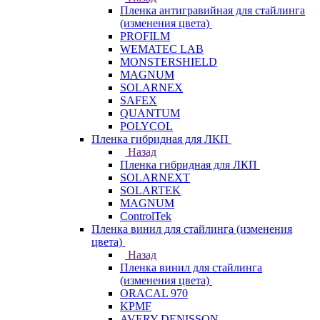
Пленка антигравийная для стайлинга
(изменения цвета)
PROFILM
WEMATEC LAB
MONSTERSHIELD
MAGNUM
SOLARNEX
SAFEX
QUANTUM
POLYCOL
Пленка гибридная для ЛКП
Назад
Пленка гибридная для ЛКП
SOLARNEXT
SOLARTEK
MAGNUM
ControlTek
Пленка винил для стайлинга (изменения
цвета)
Назад
Пленка винил для стайлинга
(изменения цвета)
ORACAL 970
KPMF
AVERY DENISSON