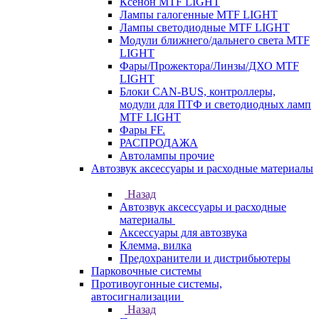
Ксенон MTF LIGHT
Лампы галогенные MTF LIGHT
Лампы светодиодные MTF LIGHT
Модули ближнего/дальнего света MTF
LIGHT
Фары/Прожектора/Линзы/ДХО MTF
LIGHT
Блоки CAN-BUS, контроллеры,
модули для ПТФ и светодиодных ламп
MTF LIGHT
Фары FF.
РАСПРОДАЖА
Автолампы прочие
Автозвук аксессуары и расходные материалы
Назад
Автозвук аксессуары и расходные
материалы
Аксессуары для автозвука
Клемма, вилка
Предохранители и дистрибьютеры
Парковочные системы
Противоугонные системы,
автосигнализации
Назад