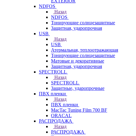
EXTERIOR
NDFOS
Назад
NDFOS
Тонирующие солнцезащитные
Защитная, ударопрочная
USB
Назад
USB
Атермальная, теплоотражающая
Тонирующие солнцезащитные
Матовые и декоративные
Защитная, ударопрочная
SPECTROLL
Назад
SPECTROLL
Защитные, ударопрочные
ПВХ пленки
Назад
ПВХ пленки
MacTac Tuning Film 700 BF
ORACAL
РАСПРОДАЖА
Назад
РАСПРОДАЖА