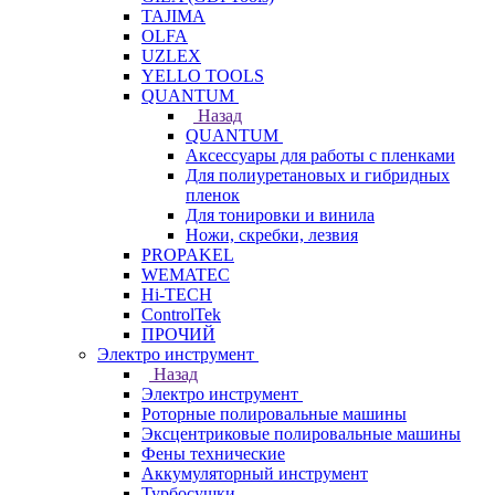
TAJIMA
OLFA
UZLEX
YELLO TOOLS
QUANTUM
Назад
QUANTUM
Аксессуары для работы с пленками
Для полиуретановых и гибридных
пленок
Для тонировки и винила
Ножи, скребки, лезвия
PROPAKEL
WEMATEC
Hi-TECH
ControlTek
ПРОЧИЙ
Электро инструмент
Назад
Электро инструмент
Роторные полировальные машины
Эксцентриковые полировальные машины
Фены технические
Аккумуляторный инструмент
Турбосушки