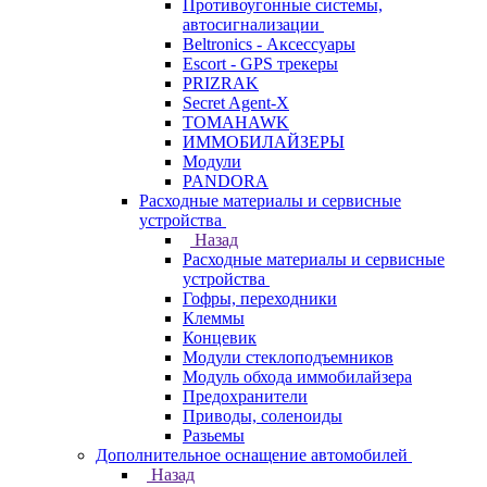
Противоугонные системы,
автосигнализации
Beltronics - Аксессуары
Escort - GPS трекеры
PRIZRAK
Secret Agent-X
TOMAHAWK
ИММОБИЛАЙЗЕРЫ
Модули
PANDORA
Расходные материалы и сервисные
устройства
Назад
Расходные материалы и сервисные
устройства
Гофры, переходники
Клеммы
Концевик
Модули стеклоподъемников
Модуль обхода иммобилайзера
Предохранители
Приводы, соленоиды
Разьемы
Дополнительное оснащение автомобилей
Назад