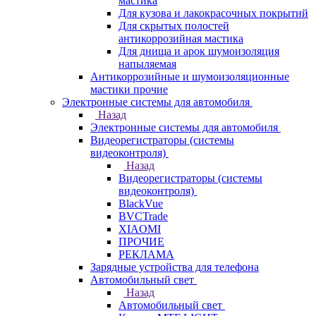
мастика
Для кузова и лакокрасочных покрытий
Для скрытых полостей
антикоррозийная мастика
Для днища и арок шумоизоляция
напыляемая
Антикоррозийные и шумоизоляционные
мастики прочие
Электронные системы для автомобиля
Назад
Электронные системы для автомобиля
Видеорегистраторы (системы
видеоконтроля)
Назад
Видеорегистраторы (системы
видеоконтроля)
BlackVue
BVCTrade
XIAOMI
ПРОЧИЕ
РЕКЛАМА
Зарядные устройства для телефона
Автомобильный свет
Назад
Автомобильный свет