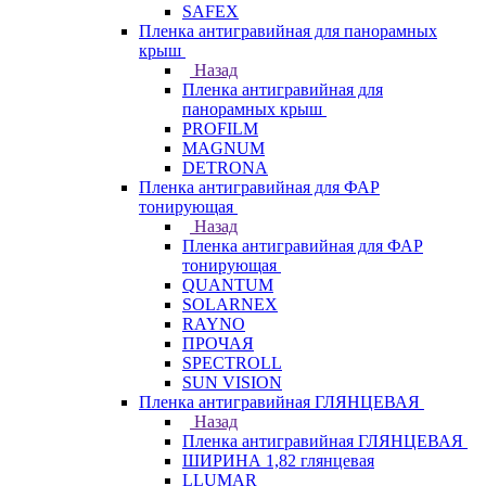
SAFEX
Пленка антигравийная для панорамных
крыш
Назад
Пленка антигравийная для
панорамных крыш
PROFILM
MAGNUM
DETRONA
Пленка антигравийная для ФАР
тонирующая
Назад
Пленка антигравийная для ФАР
тонирующая
QUANTUM
SOLARNEX
RAYNO
ПРОЧАЯ
SPECTROLL
SUN VISION
Пленка антигравийная ГЛЯНЦЕВАЯ
Назад
Пленка антигравийная ГЛЯНЦЕВАЯ
ШИРИНА 1,82 глянцевая
LLUMAR