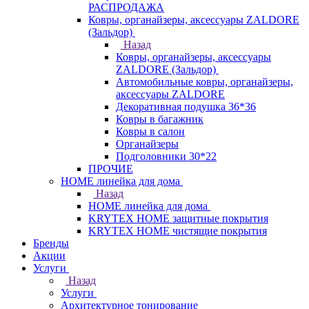
РАСПРОДАЖА
Ковры, органайзеры, аксессуары ZALDORE
(Зальдор)
Назад
Ковры, органайзеры, аксессуары
ZALDORE (Зальдор)
Автомобильные ковры, органайзеры,
аксессуары ZALDORE
Декоративная подушка 36*36
Ковры в багажник
Ковры в салон
Органайзеры
Подголовники 30*22
ПРОЧИЕ
HOME линейка для дома
Назад
HOME линейка для дома
KRYTEX HOME защитные покрытия
KRYTEX HOME чистящие покрытия
Бренды
Акции
Услуги
Назад
Услуги
Архитектурное тонирование