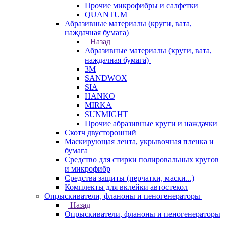
Прочие микрофибры и салфетки
QUANTUM
Абразивные материалы (круги, вата,
наждачная бумага)
Назад
Абразивные материалы (круги, вата,
наждачная бумага)
3М
SANDWOX
SIA
HANKO
MIRKA
SUNMIGHT
Прочие абразивные круги и наждачки
Скотч двусторонний
Маскирующая лента, укрывочная пленка и
бумага
Средство для стирки полировальных кругов
и микрофибр
Средства защиты (перчатки, маски...)
Комплекты для вклейки автостекол
Опрыскиватели, фланоны и пеногенераторы
Назад
Опрыскиватели, фланоны и пеногенераторы