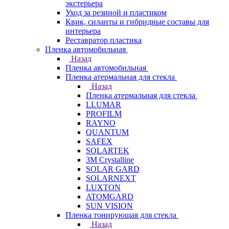
экстерьера
Уход за резиной и пластиком
Квик, силанты и гибридные составы для
интерьера
Реставратор пластика
Пленка автомобильная
Назад
Пленка автомобильная
Пленка атермальная для стекла
Назад
Пленка атермальная для стекла
LLUMAR
PROFILM
RAYNO
QUANTUM
SAFEX
SOLARTEK
3M Crystalline
SOLAR GARD
SOLARNEXT
LUXTON
ATOMGARD
SUN VISION
Пленка тонирующая для стекла
Назад