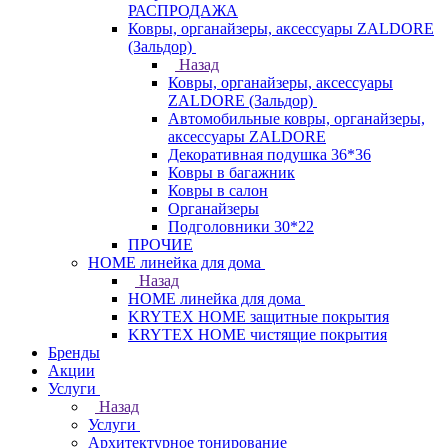
РАСПРОДАЖА
Ковры, органайзеры, аксессуары ZALDORE
(Зальдор)
Назад
Ковры, органайзеры, аксессуары
ZALDORE (Зальдор)
Автомобильные ковры, органайзеры,
аксессуары ZALDORE
Декоративная подушка 36*36
Ковры в багажник
Ковры в салон
Органайзеры
Подголовники 30*22
ПРОЧИЕ
HOME линейка для дома
Назад
HOME линейка для дома
KRYTEX HOME защитные покрытия
KRYTEX HOME чистящие покрытия
Бренды
Акции
Услуги
Назад
Услуги
Архитектурное тонирование