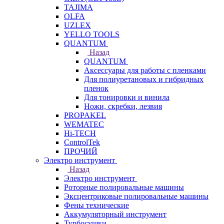
TAJIMA
OLFA
UZLEX
YELLO TOOLS
QUANTUM
Назад
QUANTUM
Аксессуары для работы с пленками
Для полиуретановых и гибридных
пленок
Для тонировки и винила
Ножи, скребки, лезвия
PROPAKEL
WEMATEC
Hi-TECH
ControlTek
ПРОЧИЙ
Электро инструмент
Назад
Электро инструмент
Роторные полировальные машины
Эксцентриковые полировальные машины
Фены технические
Аккумуляторный инструмент
Турбосушки