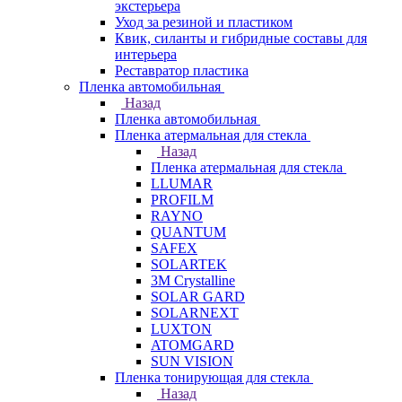
экстерьера
Уход за резиной и пластиком
Квик, силанты и гибридные составы для
интерьера
Реставратор пластика
Пленка автомобильная
Назад
Пленка автомобильная
Пленка атермальная для стекла
Назад
Пленка атермальная для стекла
LLUMAR
PROFILM
RAYNO
QUANTUM
SAFEX
SOLARTEK
3M Crystalline
SOLAR GARD
SOLARNEXT
LUXTON
ATOMGARD
SUN VISION
Пленка тонирующая для стекла
Назад