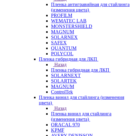
Пленка антигравийная для стайлинга
(изменения цвета)
PROFILM
WEMATEC LAB
MONSTERSHIELD
MAGNUM
SOLARNEX
SAFEX
QUANTUM
POLYCOL
Пленка гибридная для ЛКП
Назад
Пленка гибридная для ЛКП
SOLARNEXT
SOLARTEK
MAGNUM
ControlTek
Пленка винил для стайлинга (изменения
цвета)
Назад
Пленка винил для стайлинга
(изменения цвета)
ORACAL 970
KPMF
AVERY DENISSON