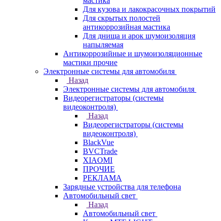
мастика
Для кузова и лакокрасочных покрытий
Для скрытых полостей
антикоррозийная мастика
Для днища и арок шумоизоляция
напыляемая
Антикоррозийные и шумоизоляционные
мастики прочие
Электронные системы для автомобиля
Назад
Электронные системы для автомобиля
Видеорегистраторы (системы
видеоконтроля)
Назад
Видеорегистраторы (системы
видеоконтроля)
BlackVue
BVCTrade
XIAOMI
ПРОЧИЕ
РЕКЛАМА
Зарядные устройства для телефона
Автомобильный свет
Назад
Автомобильный свет