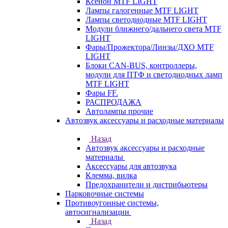
Ксенон MTF LIGHT
Лампы галогенные MTF LIGHT
Лампы светодиодные MTF LIGHT
Модули ближнего/дальнего света MTF
LIGHT
Фары/Прожектора/Линзы/ДХО MTF
LIGHT
Блоки CAN-BUS, контроллеры,
модули для ПТФ и светодиодных ламп
MTF LIGHT
Фары FF.
РАСПРОДАЖА
Автолампы прочие
Автозвук аксессуары и расходные материалы
Назад
Автозвук аксессуары и расходные
материалы
Аксессуары для автозвука
Клемма, вилка
Предохранители и дистрибьютеры
Парковочные системы
Противоугонные системы,
автосигнализации
Назад