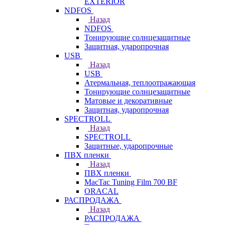
EXTERIOR
NDFOS
Назад
NDFOS
Тонирующие солнцезащитные
Защитная, ударопрочная
USB
Назад
USB
Атермальная, теплоотражающая
Тонирующие солнцезащитные
Матовые и декоративные
Защитная, ударопрочная
SPECTROLL
Назад
SPECTROLL
Защитные, ударопрочные
ПВХ пленки
Назад
ПВХ пленки
MacTac Tuning Film 700 BF
ORACAL
РАСПРОДАЖА
Назад
РАСПРОДАЖА