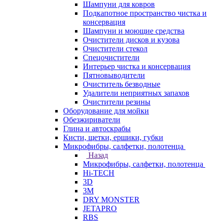
Шампуни для ковров
Подкапотное пространство чистка и
консервация
Шампуни и моющие средства
Очистители дисков и кузова
Очистители стекол
Спецочистители
Интерьер чистка и консервация
Пятновыводители
Очиститель безводные
Удалители неприятных запахов
Очистители резины
Оборудование для мойки
Обезжириватели
Глина и автоскрабы
Кисти, щетки, ершики, губки
Микрофибры, салфетки, полотенца
Назад
Микрофибры, салфетки, полотенца
Hi-TECH
3D
3М
DRY MONSTER
JETAPRO
RBS