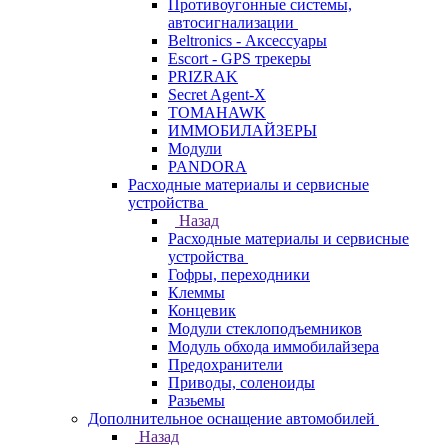
Противоугонные системы,
автосигнализации
Beltronics - Аксессуары
Escort - GPS трекеры
PRIZRAK
Secret Agent-X
TOMAHAWK
ИММОБИЛАЙЗЕРЫ
Модули
PANDORA
Расходные материалы и сервисные
устройства
Назад
Расходные материалы и сервисные
устройства
Гофры, переходники
Клеммы
Концевик
Модули стеклоподъемников
Модуль обхода иммобилайзера
Предохранители
Приводы, соленоиды
Разьемы
Дополнительное оснащение автомобилей
Назад