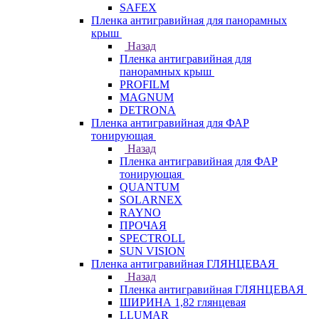
SAFEX
Пленка антигравийная для панорамных
крыш
Назад
Пленка антигравийная для
панорамных крыш
PROFILM
MAGNUM
DETRONA
Пленка антигравийная для ФАР
тонирующая
Назад
Пленка антигравийная для ФАР
тонирующая
QUANTUM
SOLARNEX
RAYNO
ПРОЧАЯ
SPECTROLL
SUN VISION
Пленка антигравийная ГЛЯНЦЕВАЯ
Назад
Пленка антигравийная ГЛЯНЦЕВАЯ
ШИРИНА 1,82 глянцевая
LLUMAR