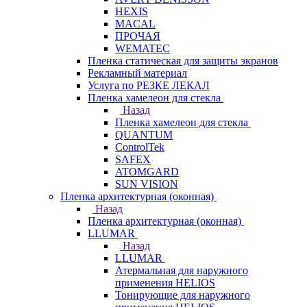
HEXIS
MACAL
ПРОЧАЯ
WEMATEC
Пленка статическая для защиты экранов
Рекламный материал
Услуга по РЕЗКЕ ЛЕКАЛ
Пленка хамелеон для стекла
Назад
Пленка хамелеон для стекла
QUANTUM
ControlTek
SAFEX
ATOMGARD
SUN VISION
Пленка архитектурная (оконная)
Назад
Пленка архитектурная (оконная)
LLUMAR
Назад
LLUMAR
Атермальная для наружного
применения HELIOS
Тонирующие для наружного