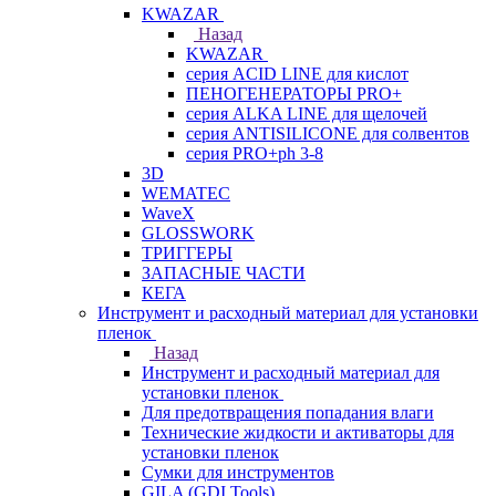
KWAZAR
Назад
KWAZAR
серия ACID LINE для кислот
ПЕНОГЕНЕРАТОРЫ PRO+
серия ALKA LINE для щелочей
серия ANTISILICONE для солвентов
серия PRO+ph 3-8
3D
WEMATEC
WaveX
GLOSSWORK
ТРИГГЕРЫ
ЗАПАСНЫЕ ЧАСТИ
КЕГА
Инструмент и расходный материал для установки
пленок
Назад
Инструмент и расходный материал для
установки пленок
Для предотвращения попадания влаги
Технические жидкости и активаторы для
установки пленок
Сумки для инструментов
GILA (GDI Tools)