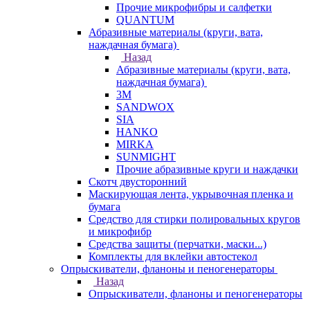
Прочие микрофибры и салфетки
QUANTUM
Абразивные материалы (круги, вата,
наждачная бумага)
Назад
Абразивные материалы (круги, вата,
наждачная бумага)
3М
SANDWOX
SIA
HANKO
MIRKA
SUNMIGHT
Прочие абразивные круги и наждачки
Скотч двусторонний
Маскирующая лента, укрывочная пленка и
бумага
Средство для стирки полировальных кругов
и микрофибр
Средства защиты (перчатки, маски...)
Комплекты для вклейки автостекол
Опрыскиватели, фланоны и пеногенераторы
Назад
Опрыскиватели, фланоны и пеногенераторы