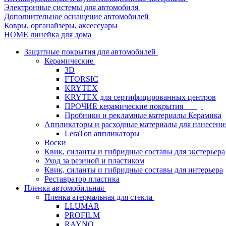
Электронные системы для автомобиля
Дополнительное оснащение автомобилей
Ковры, органайзеры, аксессуары
HOME линейка для дома
Защитные покрытия для автомобилей
Керамические
3D
FTORSIC
KRYTEX
KRYTEX для сертифицированных центров
ПРОЧИЕ керамические покрытия
Пробники и рекламные материалы Керамика
Аппликаторы и расходные материалы для нанесени
LeraTon аппликаторы
Воски
Квик, силанты и гибридные составы для экстерьера
Уход за резиной и пластиком
Квик, силанты и гибридные составы для интерьера
Реставратор пластика
Пленка автомобильная
Пленка атермальная для стекла
LLUMAR
PROFILM
RAYNO