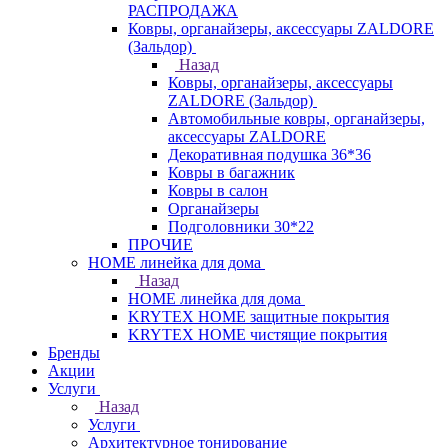
РАСПРОДАЖА
Ковры, органайзеры, аксессуары ZALDORE
(Зальдор)
Назад
Ковры, органайзеры, аксессуары
ZALDORE (Зальдор)
Автомобильные ковры, органайзеры,
аксессуары ZALDORE
Декоративная подушка 36*36
Ковры в багажник
Ковры в салон
Органайзеры
Подголовники 30*22
ПРОЧИЕ
HOME линейка для дома
Назад
HOME линейка для дома
KRYTEX HOME защитные покрытия
KRYTEX HOME чистящие покрытия
Бренды
Акции
Услуги
Назад
Услуги
Архитектурное тонирование