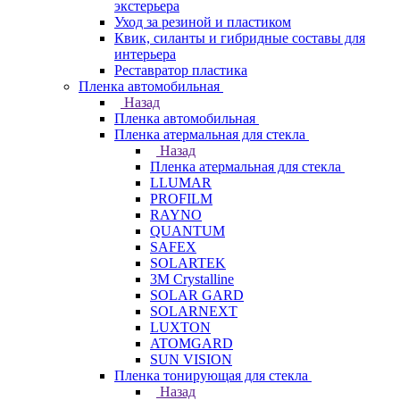
экстерьера
Уход за резиной и пластиком
Квик, силанты и гибридные составы для
интерьера
Реставратор пластика
Пленка автомобильная
Назад
Пленка автомобильная
Пленка атермальная для стекла
Назад
Пленка атермальная для стекла
LLUMAR
PROFILM
RAYNO
QUANTUM
SAFEX
SOLARTEK
3M Crystalline
SOLAR GARD
SOLARNEXT
LUXTON
ATOMGARD
SUN VISION
Пленка тонирующая для стекла
Назад