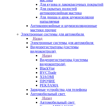
мастика
Для кузова и лакокрасочных покрытий
Для скрытых полостей
антикоррозийная мастика
Для днища и арок шумоизоляция
напыляемая
Антикоррозийные и шумоизоляционные
мастики прочие
Электронные системы для автомобиля
Назад
Электронные системы для автомобиля
Видеорегистраторы (системы
видеоконтроля)
Назад
Видеорегистраторы (системы
видеоконтроля)
BlackVue
BVCTrade
XIAOMI
ПРОЧИЕ
РЕКЛАМА
Зарядные устройства для телефона
Автомобильный свет
Назад
Автомобильный свет