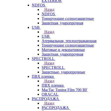
EXTERIOR
NDFOS
Назад
NDFOS
Тонирующие солнцезащитные
Защитная, ударопрочная
USB
Назад
USB
Атермальная, теплоотражающая
Тонирующие солнцезащитные
Матовые и декоративные
Защитная, ударопрочная
SPECTROLL
Назад
SPECTROLL
Защитные, ударопрочные
ПВХ пленки
Назад
ПВХ пленки
MacTac Tuning Film 700 BF
ORACAL
РАСПРОДАЖА
Назад
РАСПРОДАЖА