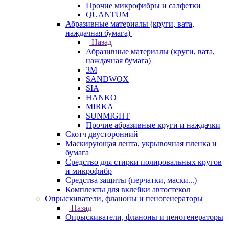
Прочие микрофибры и салфетки
QUANTUM
Абразивные материалы (круги, вата,
наждачная бумага)
Назад
Абразивные материалы (круги, вата,
наждачная бумага)
3М
SANDWOX
SIA
HANKO
MIRKA
SUNMIGHT
Прочие абразивные круги и наждачки
Скотч двусторонний
Маскирующая лента, укрывочная пленка и
бумага
Средство для стирки полировальных кругов
и микрофибр
Средства защиты (перчатки, маски...)
Комплекты для вклейки автостекол
Опрыскиватели, фланоны и пеногенераторы
Назад
Опрыскиватели, фланоны и пеногенераторы