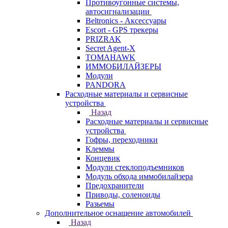
Противоугонные системы,
автосигнализации
Beltronics - Аксессуары
Escort - GPS трекеры
PRIZRAK
Secret Agent-X
TOMAHAWK
ИММОБИЛАЙЗЕРЫ
Модули
PANDORA
Расходные материалы и сервисные
устройства
Назад
Расходные материалы и сервисные
устройства
Гофры, переходники
Клеммы
Концевик
Модули стеклоподъемников
Модуль обхода иммобилайзера
Предохранители
Приводы, соленоиды
Разьемы
Дополнительное оснащение автомобилей
Назад