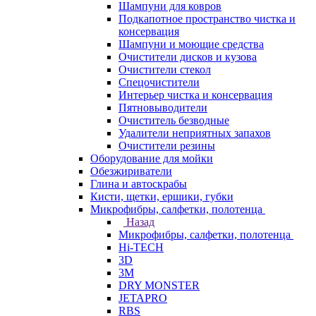
Шампуни для ковров
Подкапотное пространство чистка и
консервация
Шампуни и моющие средства
Очистители дисков и кузова
Очистители стекол
Спецочистители
Интерьер чистка и консервация
Пятновыводители
Очиститель безводные
Удалители неприятных запахов
Очистители резины
Оборудование для мойки
Обезжириватели
Глина и автоскрабы
Кисти, щетки, ершики, губки
Микрофибры, салфетки, полотенца
Назад
Микрофибры, салфетки, полотенца
Hi-TECH
3D
3М
DRY MONSTER
JETAPRO
RBS