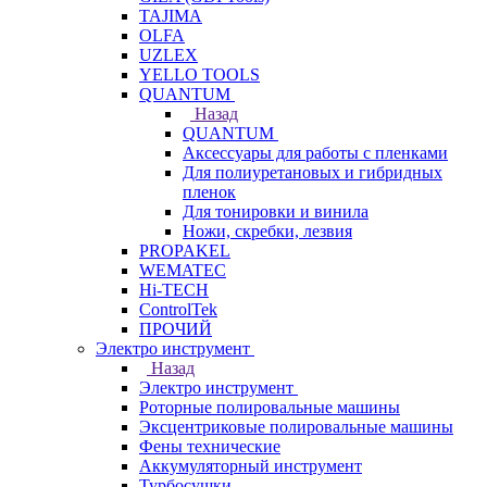
TAJIMA
OLFA
UZLEX
YELLO TOOLS
QUANTUM
Назад
QUANTUM
Аксессуары для работы с пленками
Для полиуретановых и гибридных
пленок
Для тонировки и винила
Ножи, скребки, лезвия
PROPAKEL
WEMATEC
Hi-TECH
ControlTek
ПРОЧИЙ
Электро инструмент
Назад
Электро инструмент
Роторные полировальные машины
Эксцентриковые полировальные машины
Фены технические
Аккумуляторный инструмент
Турбосушки