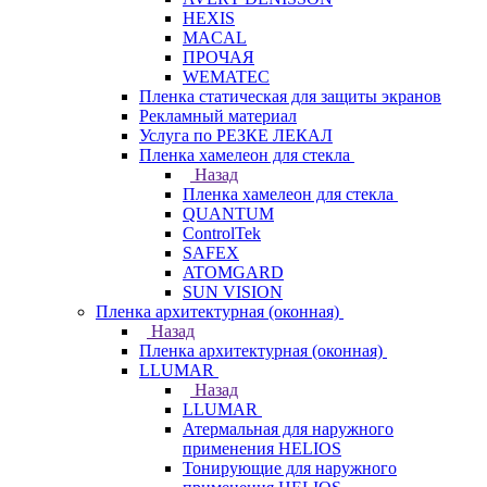
HEXIS
MACAL
ПРОЧАЯ
WEMATEC
Пленка статическая для защиты экранов
Рекламный материал
Услуга по РЕЗКЕ ЛЕКАЛ
Пленка хамелеон для стекла
Назад
Пленка хамелеон для стекла
QUANTUM
ControlTek
SAFEX
ATOMGARD
SUN VISION
Пленка архитектурная (оконная)
Назад
Пленка архитектурная (оконная)
LLUMAR
Назад
LLUMAR
Атермальная для наружного
применения HELIOS
Тонирующие для наружного