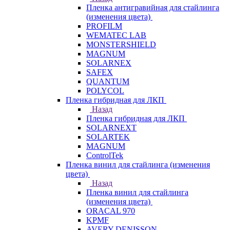
Пленка антигравийная для стайлинга
(изменения цвета)
PROFILM
WEMATEC LAB
MONSTERSHIELD
MAGNUM
SOLARNEX
SAFEX
QUANTUM
POLYCOL
Пленка гибридная для ЛКП
Назад
Пленка гибридная для ЛКП
SOLARNEXT
SOLARTEK
MAGNUM
ControlTek
Пленка винил для стайлинга (изменения
цвета)
Назад
Пленка винил для стайлинга
(изменения цвета)
ORACAL 970
KPMF
AVERY DENISSON