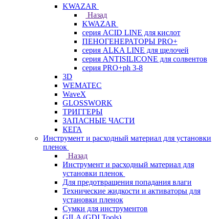
KWAZAR
Назад
KWAZAR
серия ACID LINE для кислот
ПЕНОГЕНЕРАТОРЫ PRO+
серия ALKA LINE для щелочей
серия ANTISILICONE для солвентов
серия PRO+ph 3-8
3D
WEMATEC
WaveX
GLOSSWORK
ТРИГГЕРЫ
ЗАПАСНЫЕ ЧАСТИ
КЕГА
Инструмент и расходный материал для установки
пленок
Назад
Инструмент и расходный материал для
установки пленок
Для предотвращения попадания влаги
Технические жидкости и активаторы для
установки пленок
Сумки для инструментов
GILA (GDI Tools)