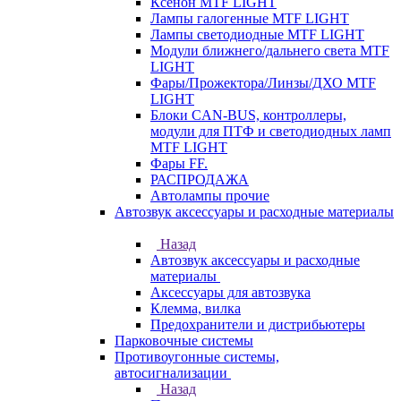
Ксенон MTF LIGHT
Лампы галогенные MTF LIGHT
Лампы светодиодные MTF LIGHT
Модули ближнего/дальнего света MTF
LIGHT
Фары/Прожектора/Линзы/ДХО MTF
LIGHT
Блоки CAN-BUS, контроллеры,
модули для ПТФ и светодиодных ламп
MTF LIGHT
Фары FF.
РАСПРОДАЖА
Автолампы прочие
Автозвук аксессуары и расходные материалы
Назад
Автозвук аксессуары и расходные
материалы
Аксессуары для автозвука
Клемма, вилка
Предохранители и дистрибьютеры
Парковочные системы
Противоугонные системы,
автосигнализации
Назад