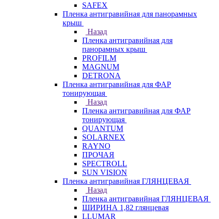
SAFEX
Пленка антигравийная для панорамных
крыш
Назад
Пленка антигравийная для
панорамных крыш
PROFILM
MAGNUM
DETRONA
Пленка антигравийная для ФАР
тонирующая
Назад
Пленка антигравийная для ФАР
тонирующая
QUANTUM
SOLARNEX
RAYNO
ПРОЧАЯ
SPECTROLL
SUN VISION
Пленка антигравийная ГЛЯНЦЕВАЯ
Назад
Пленка антигравийная ГЛЯНЦЕВАЯ
ШИРИНА 1,82 глянцевая
LLUMAR