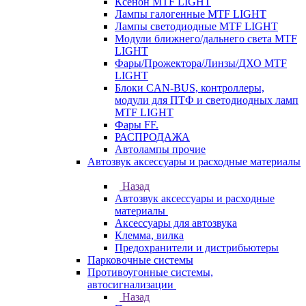
Ксенон MTF LIGHT
Лампы галогенные MTF LIGHT
Лампы светодиодные MTF LIGHT
Модули ближнего/дальнего света MTF
LIGHT
Фары/Прожектора/Линзы/ДХО MTF
LIGHT
Блоки CAN-BUS, контроллеры,
модули для ПТФ и светодиодных ламп
MTF LIGHT
Фары FF.
РАСПРОДАЖА
Автолампы прочие
Автозвук аксессуары и расходные материалы
Назад
Автозвук аксессуары и расходные
материалы
Аксессуары для автозвука
Клемма, вилка
Предохранители и дистрибьютеры
Парковочные системы
Противоугонные системы,
автосигнализации
Назад