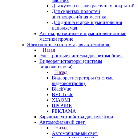
мастика
Для кузова и лакокрасочных покрытий
Для скрытых полостей
антикоррозийная мастика
Для днища и арок шумоизоляция
напыляемая
Антикоррозийные и шумоизоляционные
мастики прочие
Электронные системы для автомобиля
Назад
Электронные системы для автомобиля
Видеорегистраторы (системы
видеоконтроля)
Назад
Видеорегистраторы (системы
видеоконтроля)
BlackVue
BVCTrade
XIAOMI
ПРОЧИЕ
РЕКЛАМА
Зарядные устройства для телефона
Автомобильный свет
Назад
Автомобильный свет