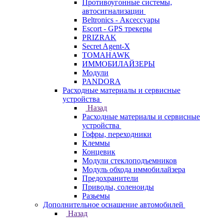
Противоугонные системы,
автосигнализации
Beltronics - Аксессуары
Escort - GPS трекеры
PRIZRAK
Secret Agent-X
TOMAHAWK
ИММОБИЛАЙЗЕРЫ
Модули
PANDORA
Расходные материалы и сервисные
устройства
Назад
Расходные материалы и сервисные
устройства
Гофры, переходники
Клеммы
Концевик
Модули стеклоподъемников
Модуль обхода иммобилайзера
Предохранители
Приводы, соленоиды
Разьемы
Дополнительное оснащение автомобилей
Назад