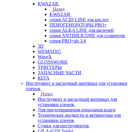
KWAZAR
Назад
KWAZAR
серия ACID LINE для кислот
ПЕНОГЕНЕРАТОРЫ PRO+
серия ALKA LINE для щелочей
серия ANTISILICONE для солвентов
серия PRO+ph 3-8
3D
WEMATEC
WaveX
GLOSSWORK
ТРИГГЕРЫ
ЗАПАСНЫЕ ЧАСТИ
КЕГА
Инструмент и расходный материал для установки
пленок
Назад
Инструмент и расходный материал для
установки пленок
Для предотвращения попадания влаги
Технические жидкости и активаторы для
установки пленок
Сумки для инструментов
GILA (GDI Tools)