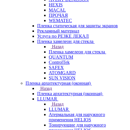
HEXIS
MACAL
ПРОЧАЯ
WEMATEC
Пленка статическая для защиты экранов
Рекламный материал
Услуга по РЕЗКЕ ЛЕКАЛ
Пленка хамелеон для стекла
Назад
Пленка хамелеон для стекла
QUANTUM
ControlTek
SAFEX
ATOMGARD
SUN VISION
Пленка архитектурная (оконная)
Назад
Пленка архитектурная (оконная)
LLUMAR
Назад
LLUMAR
Атермальная для наружного
применения HELIOS
Тонирующие для наружного