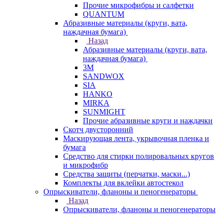
Прочие микрофибры и салфетки
QUANTUM
Абразивные материалы (круги, вата,
наждачная бумага)
Назад
Абразивные материалы (круги, вата,
наждачная бумага)
3М
SANDWOX
SIA
HANKO
MIRKA
SUNMIGHT
Прочие абразивные круги и наждачки
Скотч двусторонний
Маскирующая лента, укрывочная пленка и
бумага
Средство для стирки полировальных кругов
и микрофибр
Средства защиты (перчатки, маски...)
Комплекты для вклейки автостекол
Опрыскиватели, фланоны и пеногенераторы
Назад
Опрыскиватели, фланоны и пеногенераторы