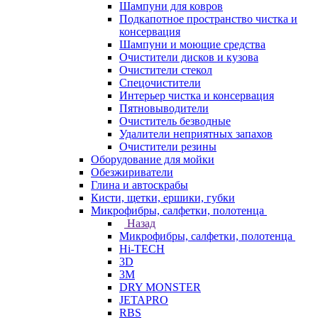
Шампуни для ковров
Подкапотное пространство чистка и
консервация
Шампуни и моющие средства
Очистители дисков и кузова
Очистители стекол
Спецочистители
Интерьер чистка и консервация
Пятновыводители
Очиститель безводные
Удалители неприятных запахов
Очистители резины
Оборудование для мойки
Обезжириватели
Глина и автоскрабы
Кисти, щетки, ершики, губки
Микрофибры, салфетки, полотенца
Назад
Микрофибры, салфетки, полотенца
Hi-TECH
3D
3М
DRY MONSTER
JETAPRO
RBS