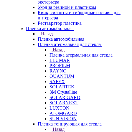
экстерьера
Уход за резиной и пластиком
Квик, силанты и гибридные составы для
интерьера
Реставратор пластика
Пленка автомобильная
Назад
Пленка автомобильная
Пленка атермальная для стекла
Назад
Пленка атермальная для стекла
LLUMAR
PROFILM
RAYNO
QUANTUM
SAFEX
SOLARTEK
3M Crystalline
SOLAR GARD
SOLARNEXT
LUXTON
ATOMGARD
SUN VISION
Пленка тонирующая для стекла
Назад