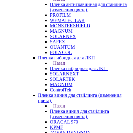
Пленка антигравийная для стайлинга
(изменения цвета)
PROFILM
WEMATEC LAB
MONSTERSHIELD
MAGNUM
SOLARNEX
SAFEX
QUANTUM
POLYCOL
Пленка гибридная для ЛКП
Назад
Пленка гибридная для ЛКП
SOLARNEXT
SOLARTEK
MAGNUM
ControlTek
Пленка винил для стайлинга (изменения
цвета)
Назад
Пленка винил для стайлинга
(изменения цвета)
ORACAL 970
KPMF
AVERY DENISSON