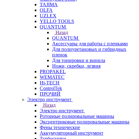
TAJIMA
OLFA
UZLEX
YELLO TOOLS
QUANTUM
Назад
QUANTUM
Аксессуары для работы с пленками
Для полиуретановых и гибридных
пленок
Для тонировки и винила
Ножи, скребки, лезвия
PROPAKEL
WEMATEC
Hi-TECH
ControlTek
ПРОЧИЙ
Электро инструмент
Назад
Электро инструмент
Роторные полировальные машины
Эксцентриковые полировальные машины
Фены технические
Аккумуляторный инструмент
Турбосушки