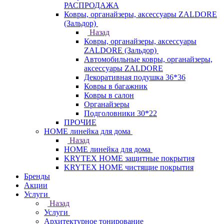
РАСПРОДАЖА
Ковры, органайзеры, аксессуары ZALDORE
(Зальдор)
Назад
Ковры, органайзеры, аксессуары
ZALDORE (Зальдор)
Автомобильные ковры, органайзеры,
аксессуары ZALDORE
Декоративная подушка 36*36
Ковры в багажник
Ковры в салон
Органайзеры
Подголовники 30*22
ПРОЧИЕ
HOME линейка для дома
Назад
HOME линейка для дома
KRYTEX HOME защитные покрытия
KRYTEX HOME чистящие покрытия
Бренды
Акции
Услуги
Назад
Услуги
Архитектурное тонирование