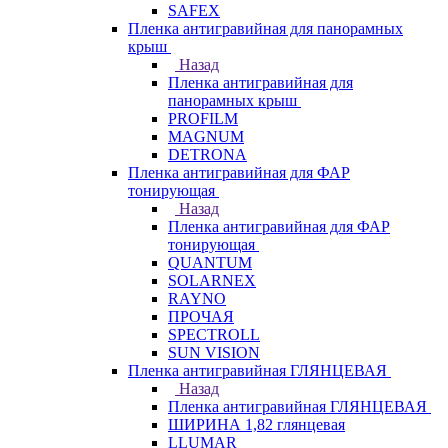
SAFEX
Пленка антигравийная для панорамных
крыш
Назад
Пленка антигравийная для
панорамных крыш
PROFILM
MAGNUM
DETRONA
Пленка антигравийная для ФАР
тонирующая
Назад
Пленка антигравийная для ФАР
тонирующая
QUANTUM
SOLARNEX
RAYNO
ПРОЧАЯ
SPECTROLL
SUN VISION
Пленка антигравийная ГЛЯНЦЕВАЯ
Назад
Пленка антигравийная ГЛЯНЦЕВАЯ
ШИРИНА 1,82 глянцевая
LLUMAR