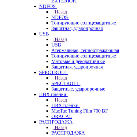
EXTERIOR
NDFOS
Назад
NDFOS
Тонирующие солнцезащитные
Защитная, ударопрочная
USB
Назад
USB
Атермальная, теплоотражающая
Тонирующие солнцезащитные
Матовые и декоративные
Защитная, ударопрочная
SPECTROLL
Назад
SPECTROLL
Защитные, ударопрочные
ПВХ пленки
Назад
ПВХ пленки
MacTac Tuning Film 700 BF
ORACAL
РАСПРОДАЖА
Назад
РАСПРОДАЖА