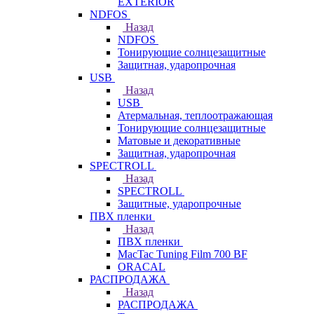
EXTERIOR
NDFOS
Назад
NDFOS
Тонирующие солнцезащитные
Защитная, ударопрочная
USB
Назад
USB
Атермальная, теплоотражающая
Тонирующие солнцезащитные
Матовые и декоративные
Защитная, ударопрочная
SPECTROLL
Назад
SPECTROLL
Защитные, ударопрочные
ПВХ пленки
Назад
ПВХ пленки
MacTac Tuning Film 700 BF
ORACAL
РАСПРОДАЖА
Назад
РАСПРОДАЖА