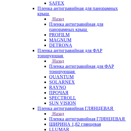
SAFEX
Пленка антигравийная для панорамных
крыш
Назад
Пленка антигравийная для
панорамных крыш
PROFILM
MAGNUM
DETRONA
Пленка антигравийная для ФАР
тонирующая
Назад
Пленка антигравийная для ФАР
тонирующая
QUANTUM
SOLARNEX
RAYNO
ПРОЧАЯ
SPECTROLL
SUN VISION
Пленка антигравийная ГЛЯНЦЕВАЯ
Назад
Пленка антигравийная ГЛЯНЦЕВАЯ
ШИРИНА 1,82 глянцевая
LLUMAR