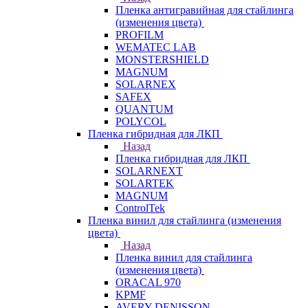
Пленка антигравийная для стайлинга
(изменения цвета)
PROFILM
WEMATEC LAB
MONSTERSHIELD
MAGNUM
SOLARNEX
SAFEX
QUANTUM
POLYCOL
Пленка гибридная для ЛКП
Назад
Пленка гибридная для ЛКП
SOLARNEXT
SOLARTEK
MAGNUM
ControlTek
Пленка винил для стайлинга (изменения
цвета)
Назад
Пленка винил для стайлинга
(изменения цвета)
ORACAL 970
KPMF
AVERY DENISSON