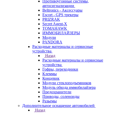
Противоугонные системы,
автосигнализации
Beltronics - Аксессуары
Escort - GPS трекеры
PRIZRAK
Secret Agent-X
TOMAHAWK
ИММОБИЛАЙЗЕРЫ
Модули
PANDORA
Расходные материалы и сервисные
устройства
Назад
Расходные материалы и сервисные
устройства
Гофры, переходники
Клеммы
Концевик
Модули стеклоподъемников
Модуль обхода иммобилайзера
Предохранители
Приводы, соленоиды
Разьемы
Дополнительное оснащение автомобилей
Назад