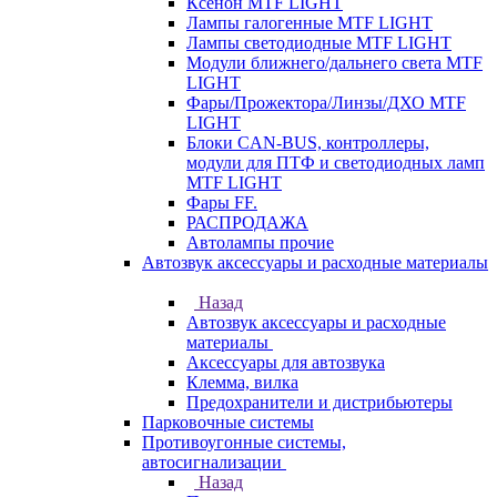
Ксенон MTF LIGHT
Лампы галогенные MTF LIGHT
Лампы светодиодные MTF LIGHT
Модули ближнего/дальнего света MTF
LIGHT
Фары/Прожектора/Линзы/ДХО MTF
LIGHT
Блоки CAN-BUS, контроллеры,
модули для ПТФ и светодиодных ламп
MTF LIGHT
Фары FF.
РАСПРОДАЖА
Автолампы прочие
Автозвук аксессуары и расходные материалы
Назад
Автозвук аксессуары и расходные
материалы
Аксессуары для автозвука
Клемма, вилка
Предохранители и дистрибьютеры
Парковочные системы
Противоугонные системы,
автосигнализации
Назад