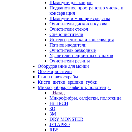
Шампуни для ковров
Подкапотное пространство чистка и
консервация
Шампуни и моющие средства
Очистители дисков и кузова
Очистители стекол
Спецочистители
Интерьер чистка и консервация
Пятновыводители
Очиститель безводные
Удалители неприятных запахов
Очистители резины
Оборудование для мойки
Обезжириватели
Глина и автоскрабы
Кисти, щетки, ершики, губки
Микрофибры, салфетки, полотенца
Назад
Микрофибры, салфетки, полотенца
Hi-TECH
3D
3М
DRY MONSTER
JETAPRO
RBS