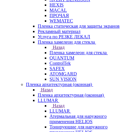
HEXIS
MACAL
ПРОЧАЯ
WEMATEC
Пленка статическая для защиты экранов
Рекламный материал
Услуга по РЕЗКЕ ЛЕКАЛ
Пленка хамелеон для стекла
Назад
Пленка хамелеон для стекла
QUANTUM
ControlTek
SAFEX
ATOMGARD
SUN VISION
Пленка архитектурная (оконная)
Назад
Пленка архитектурная (оконная)
LLUMAR
Назад
LLUMAR
Атермальная для наружного
применения HELIOS
Тонирующие для наружного