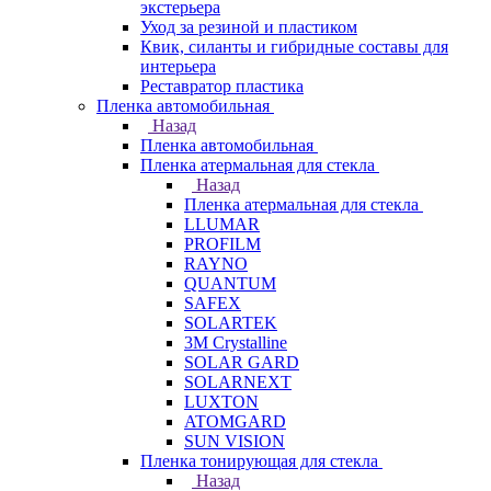
экстерьера
Уход за резиной и пластиком
Квик, силанты и гибридные составы для
интерьера
Реставратор пластика
Пленка автомобильная
Назад
Пленка автомобильная
Пленка атермальная для стекла
Назад
Пленка атермальная для стекла
LLUMAR
PROFILM
RAYNO
QUANTUM
SAFEX
SOLARTEK
3M Crystalline
SOLAR GARD
SOLARNEXT
LUXTON
ATOMGARD
SUN VISION
Пленка тонирующая для стекла
Назад