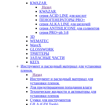
KWAZAR
Назад
KWAZAR
серия ACID LINE для кислот
ПЕНОГЕНЕРАТОРЫ PRO+
серия ALKA LINE для щелочей
серия ANTISILICONE для солвентов
серия PRO+ph 3-8
3D
WEMATEC
WaveX
GLOSSWORK
ТРИГГЕРЫ
ЗАПАСНЫЕ ЧАСТИ
КЕГА
Инструмент и расходный материал для установки
пленок
Назад
Инструмент и расходный материал для
установки пленок
Для предотвращения попадания влаги
Технические жидкости и активаторы для
установки пленок
Сумки для инструментов
GILA (GDI Tools)