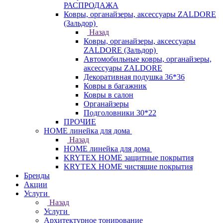
РАСПРОДАЖА
Ковры, органайзеры, аксессуары ZALDORE
(Зальдор)
Назад
Ковры, органайзеры, аксессуары
ZALDORE (Зальдор)
Автомобильные ковры, органайзеры,
аксессуары ZALDORE
Декоративная подушка 36*36
Ковры в багажник
Ковры в салон
Органайзеры
Подголовники 30*22
ПРОЧИЕ
HOME линейка для дома
Назад
HOME линейка для дома
KRYTEX HOME защитные покрытия
KRYTEX HOME чистящие покрытия
Бренды
Акции
Услуги
Назад
Услуги
Архитектурное тонирование