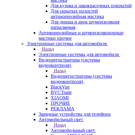
мастика
Для кузова и лакокрасочных покрытий
Для скрытых полостей
антикоррозийная мастика
Для днища и арок шумоизоляция
напыляемая
Антикоррозийные и шумоизоляционные
мастики прочие
Электронные системы для автомобиля
Назад
Электронные системы для автомобиля
Видеорегистраторы (системы
видеоконтроля)
Назад
Видеорегистраторы (системы
видеоконтроля)
BlackVue
BVCTrade
XIAOMI
ПРОЧИЕ
РЕКЛАМА
Зарядные устройства для телефона
Автомобильный свет
Назад
Автомобильный свет