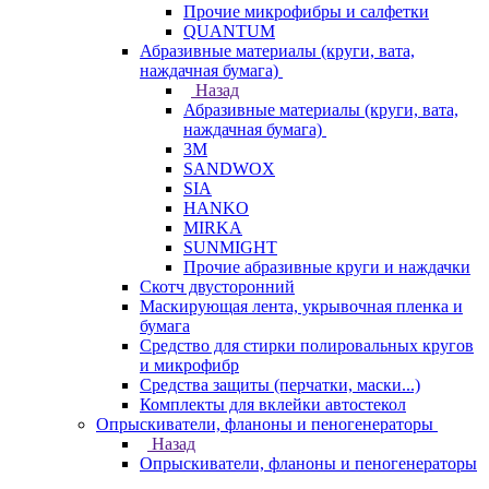
Прочие микрофибры и салфетки
QUANTUM
Абразивные материалы (круги, вата,
наждачная бумага)
Назад
Абразивные материалы (круги, вата,
наждачная бумага)
3М
SANDWOX
SIA
HANKO
MIRKA
SUNMIGHT
Прочие абразивные круги и наждачки
Скотч двусторонний
Маскирующая лента, укрывочная пленка и
бумага
Средство для стирки полировальных кругов
и микрофибр
Средства защиты (перчатки, маски...)
Комплекты для вклейки автостекол
Опрыскиватели, фланоны и пеногенераторы
Назад
Опрыскиватели, фланоны и пеногенераторы