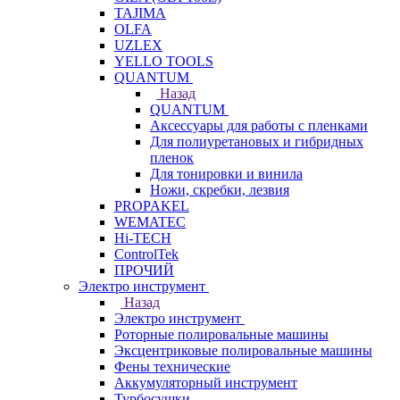
TAJIMA
OLFA
UZLEX
YELLO TOOLS
QUANTUM
Назад
QUANTUM
Аксессуары для работы с пленками
Для полиуретановых и гибридных
пленок
Для тонировки и винила
Ножи, скребки, лезвия
PROPAKEL
WEMATEC
Hi-TECH
ControlTek
ПРОЧИЙ
Электро инструмент
Назад
Электро инструмент
Роторные полировальные машины
Эксцентриковые полировальные машины
Фены технические
Аккумуляторный инструмент
Турбосушки