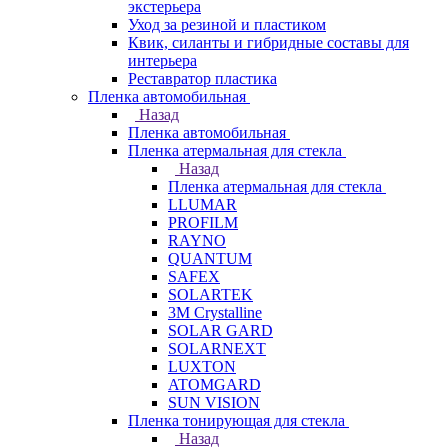
экстерьера
Уход за резиной и пластиком
Квик, силанты и гибридные составы для
интерьера
Реставратор пластика
Пленка автомобильная
Назад
Пленка автомобильная
Пленка атермальная для стекла
Назад
Пленка атермальная для стекла
LLUMAR
PROFILM
RAYNO
QUANTUM
SAFEX
SOLARTEK
3M Crystalline
SOLAR GARD
SOLARNEXT
LUXTON
ATOMGARD
SUN VISION
Пленка тонирующая для стекла
Назад