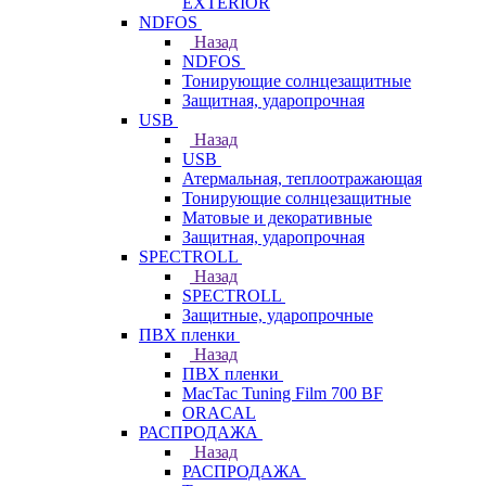
EXTERIOR
NDFOS
Назад
NDFOS
Тонирующие солнцезащитные
Защитная, ударопрочная
USB
Назад
USB
Атермальная, теплоотражающая
Тонирующие солнцезащитные
Матовые и декоративные
Защитная, ударопрочная
SPECTROLL
Назад
SPECTROLL
Защитные, ударопрочные
ПВХ пленки
Назад
ПВХ пленки
MacTac Tuning Film 700 BF
ORACAL
РАСПРОДАЖА
Назад
РАСПРОДАЖА