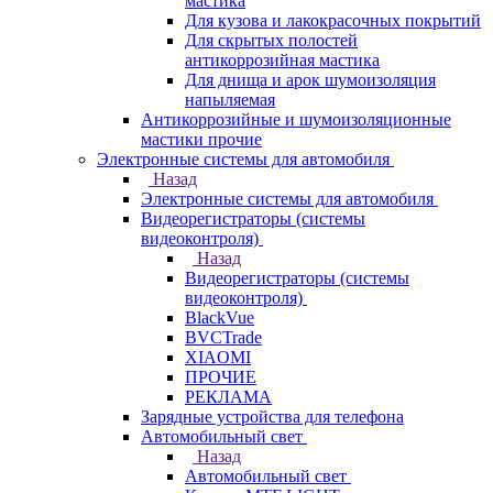
мастика
Для кузова и лакокрасочных покрытий
Для скрытых полостей
антикоррозийная мастика
Для днища и арок шумоизоляция
напыляемая
Антикоррозийные и шумоизоляционные
мастики прочие
Электронные системы для автомобиля
Назад
Электронные системы для автомобиля
Видеорегистраторы (системы
видеоконтроля)
Назад
Видеорегистраторы (системы
видеоконтроля)
BlackVue
BVCTrade
XIAOMI
ПРОЧИЕ
РЕКЛАМА
Зарядные устройства для телефона
Автомобильный свет
Назад
Автомобильный свет