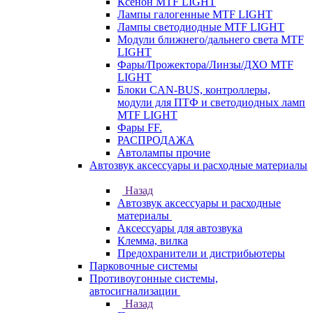
Ксенон MTF LIGHT
Лампы галогенные MTF LIGHT
Лампы светодиодные MTF LIGHT
Модули ближнего/дальнего света MTF
LIGHT
Фары/Прожектора/Линзы/ДХО MTF
LIGHT
Блоки CAN-BUS, контроллеры,
модули для ПТФ и светодиодных ламп
MTF LIGHT
Фары FF.
РАСПРОДАЖА
Автолампы прочие
Автозвук аксессуары и расходные материалы
Назад
Автозвук аксессуары и расходные
материалы
Аксессуары для автозвука
Клемма, вилка
Предохранители и дистрибьютеры
Парковочные системы
Противоугонные системы,
автосигнализации
Назад