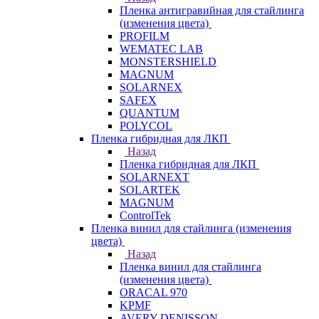
Пленка антигравийная для стайлинга
(изменения цвета)
PROFILM
WEMATEC LAB
MONSTERSHIELD
MAGNUM
SOLARNEX
SAFEX
QUANTUM
POLYCOL
Пленка гибридная для ЛКП
Назад
Пленка гибридная для ЛКП
SOLARNEXT
SOLARTEK
MAGNUM
ControlTek
Пленка винил для стайлинга (изменения
цвета)
Назад
Пленка винил для стайлинга
(изменения цвета)
ORACAL 970
KPMF
AVERY DENISSON