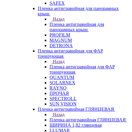
SAFEX
Пленка антигравийная для панорамных
крыш
Назад
Пленка антигравийная для
панорамных крыш
PROFILM
MAGNUM
DETRONA
Пленка антигравийная для ФАР
тонирующая
Назад
Пленка антигравийная для ФАР
тонирующая
QUANTUM
SOLARNEX
RAYNO
ПРОЧАЯ
SPECTROLL
SUN VISION
Пленка антигравийная ГЛЯНЦЕВАЯ
Назад
Пленка антигравийная ГЛЯНЦЕВАЯ
ШИРИНА 1,82 глянцевая
LLUMAR