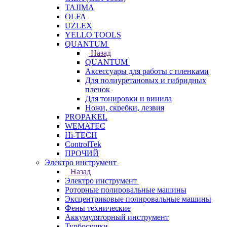
TAJIMA
OLFA
UZLEX
YELLO TOOLS
QUANTUM
Назад
QUANTUM
Аксессуары для работы с пленками
Для полиуретановых и гибридных
пленок
Для тонировки и винила
Ножи, скребки, лезвия
PROPAKEL
WEMATEC
Hi-TECH
ControlTek
ПРОЧИЙ
Электро инструмент
Назад
Электро инструмент
Роторные полировальные машины
Эксцентриковые полировальные машины
Фены технические
Аккумуляторный инструмент
Турбосушки