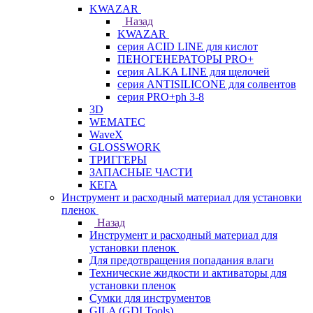
KWAZAR
Назад
KWAZAR
серия ACID LINE для кислот
ПЕНОГЕНЕРАТОРЫ PRO+
серия ALKA LINE для щелочей
серия ANTISILICONE для солвентов
серия PRO+ph 3-8
3D
WEMATEC
WaveX
GLOSSWORK
ТРИГГЕРЫ
ЗАПАСНЫЕ ЧАСТИ
КЕГА
Инструмент и расходный материал для установки
пленок
Назад
Инструмент и расходный материал для
установки пленок
Для предотвращения попадания влаги
Технические жидкости и активаторы для
установки пленок
Сумки для инструментов
GILA (GDI Tools)