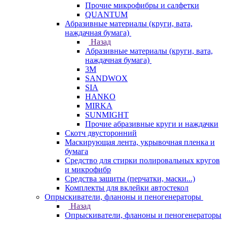
Прочие микрофибры и салфетки
QUANTUM
Абразивные материалы (круги, вата,
наждачная бумага)
Назад
Абразивные материалы (круги, вата,
наждачная бумага)
3М
SANDWOX
SIA
HANKO
MIRKA
SUNMIGHT
Прочие абразивные круги и наждачки
Скотч двусторонний
Маскирующая лента, укрывочная пленка и
бумага
Средство для стирки полировальных кругов
и микрофибр
Средства защиты (перчатки, маски...)
Комплекты для вклейки автостекол
Опрыскиватели, фланоны и пеногенераторы
Назад
Опрыскиватели, фланоны и пеногенераторы