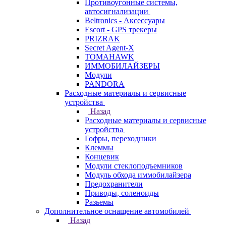
Противоугонные системы,
автосигнализации
Beltronics - Аксессуары
Escort - GPS трекеры
PRIZRAK
Secret Agent-X
TOMAHAWK
ИММОБИЛАЙЗЕРЫ
Модули
PANDORA
Расходные материалы и сервисные
устройства
Назад
Расходные материалы и сервисные
устройства
Гофры, переходники
Клеммы
Концевик
Модули стеклоподъемников
Модуль обхода иммобилайзера
Предохранители
Приводы, соленоиды
Разьемы
Дополнительное оснащение автомобилей
Назад