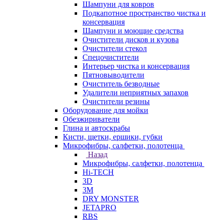
Шампуни для ковров
Подкапотное пространство чистка и
консервация
Шампуни и моющие средства
Очистители дисков и кузова
Очистители стекол
Спецочистители
Интерьер чистка и консервация
Пятновыводители
Очиститель безводные
Удалители неприятных запахов
Очистители резины
Оборудование для мойки
Обезжириватели
Глина и автоскрабы
Кисти, щетки, ершики, губки
Микрофибры, салфетки, полотенца
Назад
Микрофибры, салфетки, полотенца
Hi-TECH
3D
3М
DRY MONSTER
JETAPRO
RBS