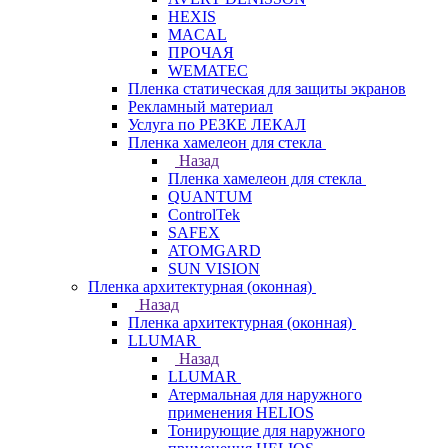
HEXIS
MACAL
ПРОЧАЯ
WEMATEC
Пленка статическая для защиты экранов
Рекламный материал
Услуга по РЕЗКЕ ЛЕКАЛ
Пленка хамелеон для стекла
Назад
Пленка хамелеон для стекла
QUANTUM
ControlTek
SAFEX
ATOMGARD
SUN VISION
Пленка архитектурная (оконная)
Назад
Пленка архитектурная (оконная)
LLUMAR
Назад
LLUMAR
Атермальная для наружного
применения HELIOS
Тонирующие для наружного