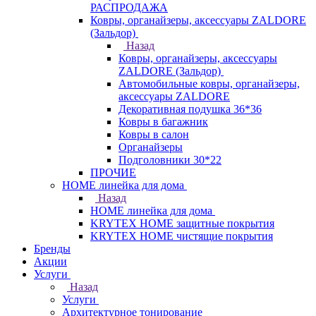
РАСПРОДАЖА
Ковры, органайзеры, аксессуары ZALDORE
(Зальдор)
Назад
Ковры, органайзеры, аксессуары
ZALDORE (Зальдор)
Автомобильные ковры, органайзеры,
аксессуары ZALDORE
Декоративная подушка 36*36
Ковры в багажник
Ковры в салон
Органайзеры
Подголовники 30*22
ПРОЧИЕ
HOME линейка для дома
Назад
HOME линейка для дома
KRYTEX HOME защитные покрытия
KRYTEX HOME чистящие покрытия
Бренды
Акции
Услуги
Назад
Услуги
Архитектурное тонирование