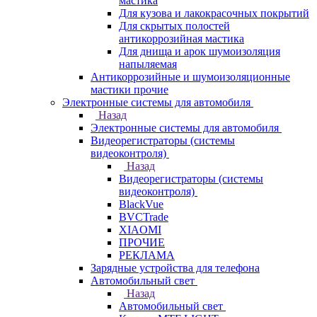
мастика
Для кузова и лакокрасочных покрытий
Для скрытых полостей
антикоррозийная мастика
Для днища и арок шумоизоляция
напыляемая
Антикоррозийные и шумоизоляционные
мастики прочие
Электронные системы для автомобиля
Назад
Электронные системы для автомобиля
Видеорегистраторы (системы
видеоконтроля)
Назад
Видеорегистраторы (системы
видеоконтроля)
BlackVue
BVCTrade
XIAOMI
ПРОЧИЕ
РЕКЛАМА
Зарядные устройства для телефона
Автомобильный свет
Назад
Автомобильный свет