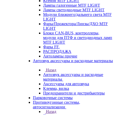
Ксенон MTF LIGHT
Лампы галогенные MTF LIGHT
Лампы светодиодные MTF LIGHT
Модули ближнего/дальнего света MTF
LIGHT
Фары/Прожектора/Линзы/ДХО MTF
LIGHT
Блоки CAN-BUS, контроллеры,
модули для ПТФ и светодиодных ламп
MTF LIGHT
Фары FF.
РАСПРОДАЖА
Автолампы прочие
Автозвук аксессуары и расходные материалы
Назад
Автозвук аксессуары и расходные
материалы
Аксессуары для автозвука
Клемма, вилка
Предохранители и дистрибьютеры
Парковочные системы
Противоугонные системы,
автосигнализации
Назад