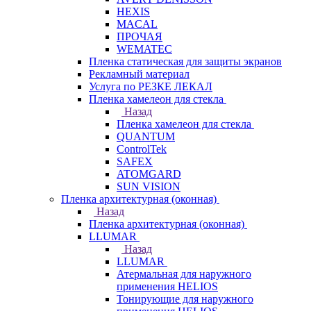
HEXIS
MACAL
ПРОЧАЯ
WEMATEC
Пленка статическая для защиты экранов
Рекламный материал
Услуга по РЕЗКЕ ЛЕКАЛ
Пленка хамелеон для стекла
Назад
Пленка хамелеон для стекла
QUANTUM
ControlTek
SAFEX
ATOMGARD
SUN VISION
Пленка архитектурная (оконная)
Назад
Пленка архитектурная (оконная)
LLUMAR
Назад
LLUMAR
Атермальная для наружного
применения HELIOS
Тонирующие для наружного