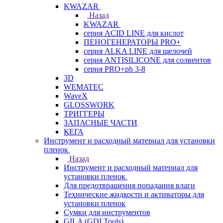
KWAZAR
Назад
KWAZAR
серия ACID LINE для кислот
ПЕНОГЕНЕРАТОРЫ PRO+
серия ALKA LINE для щелочей
серия ANTISILICONE для солвентов
серия PRO+ph 3-8
3D
WEMATEC
WaveX
GLOSSWORK
ТРИГГЕРЫ
ЗАПАСНЫЕ ЧАСТИ
КЕГА
Инструмент и расходный материал для установки
пленок
Назад
Инструмент и расходный материал для
установки пленок
Для предотвращения попадания влаги
Технические жидкости и активаторы для
установки пленок
Сумки для инструментов
GILA (GDI Tools)