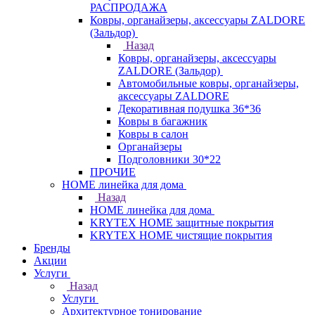
РАСПРОДАЖА
Ковры, органайзеры, аксессуары ZALDORE
(Зальдор)
Назад
Ковры, органайзеры, аксессуары
ZALDORE (Зальдор)
Автомобильные ковры, органайзеры,
аксессуары ZALDORE
Декоративная подушка 36*36
Ковры в багажник
Ковры в салон
Органайзеры
Подголовники 30*22
ПРОЧИЕ
HOME линейка для дома
Назад
HOME линейка для дома
KRYTEX HOME защитные покрытия
KRYTEX HOME чистящие покрытия
Бренды
Акции
Услуги
Назад
Услуги
Архитектурное тонирование