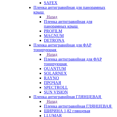
SAFEX
Пленка антигравийная для панорамных
крыш
Назад
Пленка антигравийная для
панорамных крыш
PROFILM
MAGNUM
DETRONA
Пленка антигравийная для ФАР
тонирующая
Назад
Пленка антигравийная для ФАР
тонирующая
QUANTUM
SOLARNEX
RAYNO
ПРОЧАЯ
SPECTROLL
SUN VISION
Пленка антигравийная ГЛЯНЦЕВАЯ
Назад
Пленка антигравийная ГЛЯНЦЕВАЯ
ШИРИНА 1,82 глянцевая
LLUMAR