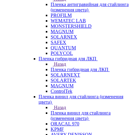
Пленка антигравийная для стайлинга
(изменения цвета)
PROFILM
WEMATEC LAB
MONSTERSHIELD
MAGNUM
SOLARNEX
SAFEX
QUANTUM
POLYCOL
Пленка гибридная для ЛКП
Назад
Пленка гибридная для ЛКП
SOLARNEXT
SOLARTEK
MAGNUM
ControlTek
Пленка винил для стайлинга (изменения
цвета)
Назад
Пленка винил для стайлинга
(изменения цвета)
ORACAL 970
KPMF
AVERY DENISSON