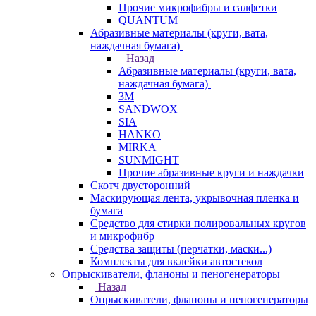
Прочие микрофибры и салфетки
QUANTUM
Абразивные материалы (круги, вата,
наждачная бумага)
Назад
Абразивные материалы (круги, вата,
наждачная бумага)
3М
SANDWOX
SIA
HANKO
MIRKA
SUNMIGHT
Прочие абразивные круги и наждачки
Скотч двусторонний
Маскирующая лента, укрывочная пленка и
бумага
Средство для стирки полировальных кругов
и микрофибр
Средства защиты (перчатки, маски...)
Комплекты для вклейки автостекол
Опрыскиватели, фланоны и пеногенераторы
Назад
Опрыскиватели, фланоны и пеногенераторы