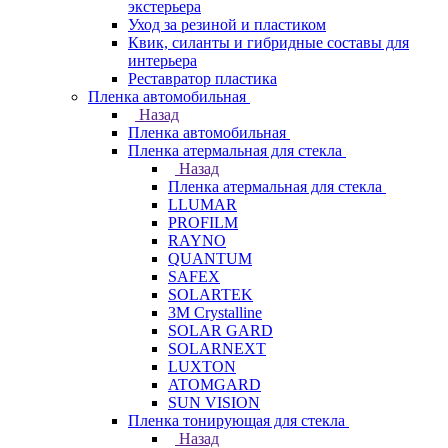
экстерьера
Уход за резиной и пластиком
Квик, силанты и гибридные составы для
интерьера
Реставратор пластика
Пленка автомобильная
Назад
Пленка автомобильная
Пленка атермальная для стекла
Назад
Пленка атермальная для стекла
LLUMAR
PROFILM
RAYNO
QUANTUM
SAFEX
SOLARTEK
3M Crystalline
SOLAR GARD
SOLARNEXT
LUXTON
ATOMGARD
SUN VISION
Пленка тонирующая для стекла
Назад