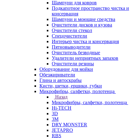
Шампуни для ковров
Подкапотное пространство чистка и
консервация
Шампуни и моющие средства
Очистители дисков и кузова
Очистители стекол
Спецочистители
Интерьер чистка и консервация
Пятновыводители
Очиститель безводные
Удалители неприятных запахов
Очистители резины
Оборудование для мойки
Обезжириватели
Глина и автоскрабы
Кисти, щетки, ершики, губки
Микрофибры, салфетки, полотенца
Назад
Микрофибры, салфетки, полотенца
Hi-TECH
3D
3М
DRY MONSTER
JETAPRO
RBS