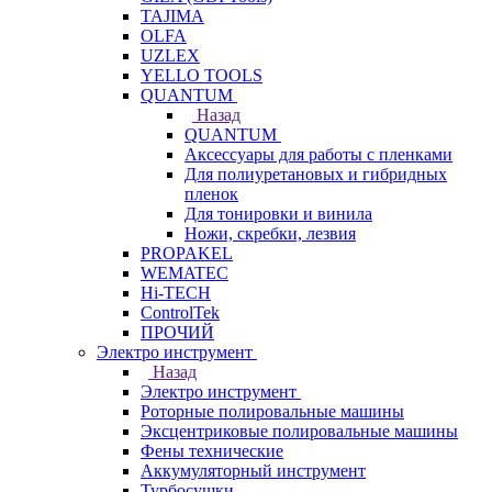
TAJIMA
OLFA
UZLEX
YELLO TOOLS
QUANTUM
Назад
QUANTUM
Аксессуары для работы с пленками
Для полиуретановых и гибридных
пленок
Для тонировки и винила
Ножи, скребки, лезвия
PROPAKEL
WEMATEC
Hi-TECH
ControlTek
ПРОЧИЙ
Электро инструмент
Назад
Электро инструмент
Роторные полировальные машины
Эксцентриковые полировальные машины
Фены технические
Аккумуляторный инструмент
Турбосушки