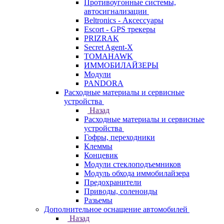
Противоугонные системы,
автосигнализации
Beltronics - Аксессуары
Escort - GPS трекеры
PRIZRAK
Secret Agent-X
TOMAHAWK
ИММОБИЛАЙЗЕРЫ
Модули
PANDORA
Расходные материалы и сервисные
устройства
Назад
Расходные материалы и сервисные
устройства
Гофры, переходники
Клеммы
Концевик
Модули стеклоподъемников
Модуль обхода иммобилайзера
Предохранители
Приводы, соленоиды
Разьемы
Дополнительное оснащение автомобилей
Назад