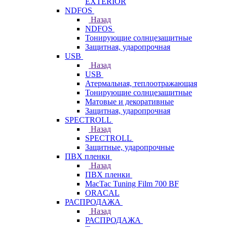
EXTERIOR
NDFOS
Назад
NDFOS
Тонирующие солнцезащитные
Защитная, ударопрочная
USB
Назад
USB
Атермальная, теплоотражающая
Тонирующие солнцезащитные
Матовые и декоративные
Защитная, ударопрочная
SPECTROLL
Назад
SPECTROLL
Защитные, ударопрочные
ПВХ пленки
Назад
ПВХ пленки
MacTac Tuning Film 700 BF
ORACAL
РАСПРОДАЖА
Назад
РАСПРОДАЖА