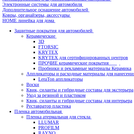
Электронные системы для автомобиля
Дополнительное оснащение автомобилей
Ковры, органайзеры, аксессуары
HOME линейка для дома
Защитные покрытия для автомобилей
Керамические
3D
FTORSIC
KRYTEX
KRYTEX для сертифицированных центров
ПРОЧИЕ керамические покрытия
Пробники и рекламные материалы Керамика
Аппликаторы и расходные материалы для нанесени
LeraTon аппликаторы
Воски
Квик, силанты и гибридные составы для экстерьера
Уход за резиной и пластиком
Квик, силанты и гибридные составы для интерьера
Реставратор пластика
Пленка автомобильная
Пленка атермальная для стекла
LLUMAR
PROFILM
RAYNO