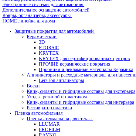
Электронные системы для автомобиля
Дополнительное оснащение автомобилей
Ковры, органайзеры, аксессуары
HOME линейка для дома
Защитные покрытия для автомобилей
Керамические
3D
FTORSIC
KRYTEX
KRYTEX для сертифицированных центров
ПРОЧИЕ керамические покрытия
Пробники и рекламные материалы Керамика
Аппликаторы и расходные материалы для нанесени
LeraTon аппликаторы
Воски
Квик, силанты и гибридные составы для экстерьера
Уход за резиной и пластиком
Квик, силанты и гибридные составы для интерьера
Реставратор пластика
Пленка автомобильная
Пленка атермальная для стекла
LLUMAR
PROFILM
RAYNO