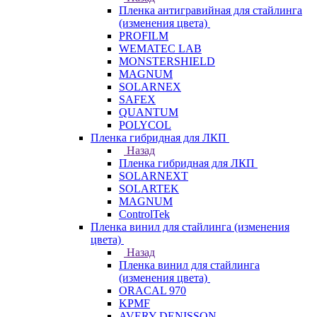
Пленка антигравийная для стайлинга
(изменения цвета)
PROFILM
WEMATEC LAB
MONSTERSHIELD
MAGNUM
SOLARNEX
SAFEX
QUANTUM
POLYCOL
Пленка гибридная для ЛКП
Назад
Пленка гибридная для ЛКП
SOLARNEXT
SOLARTEK
MAGNUM
ControlTek
Пленка винил для стайлинга (изменения
цвета)
Назад
Пленка винил для стайлинга
(изменения цвета)
ORACAL 970
KPMF
AVERY DENISSON