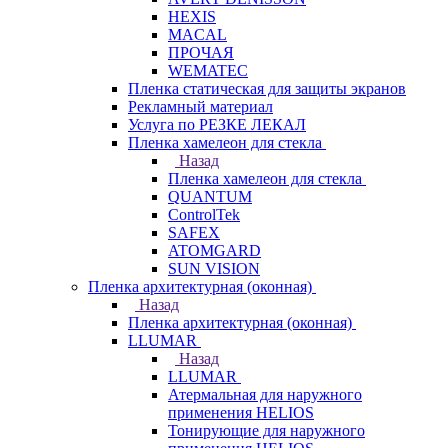
HEXIS
MACAL
ПРОЧАЯ
WEMATEC
Пленка статическая для защиты экранов
Рекламный материал
Услуга по РЕЗКЕ ЛЕКАЛ
Пленка хамелеон для стекла
Назад
Пленка хамелеон для стекла
QUANTUM
ControlTek
SAFEX
ATOMGARD
SUN VISION
Пленка архитектурная (оконная)
Назад
Пленка архитектурная (оконная)
LLUMAR
Назад
LLUMAR
Атермальная для наружного
применения HELIOS
Тонирующие для наружного