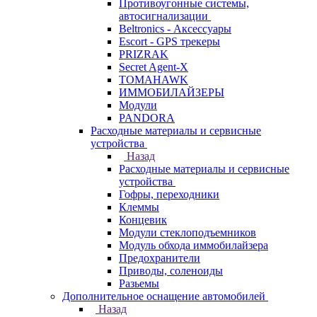
Противоугонные системы,
автосигнализации
Beltronics - Аксессуары
Escort - GPS трекеры
PRIZRAK
Secret Agent-X
TOMAHAWK
ИММОБИЛАЙЗЕРЫ
Модули
PANDORA
Расходные материалы и сервисные
устройства
Назад
Расходные материалы и сервисные
устройства
Гофры, переходники
Клеммы
Концевик
Модули стеклоподъемников
Модуль обхода иммобилайзера
Предохранители
Приводы, соленоиды
Разьемы
Дополнительное оснащение автомобилей
Назад