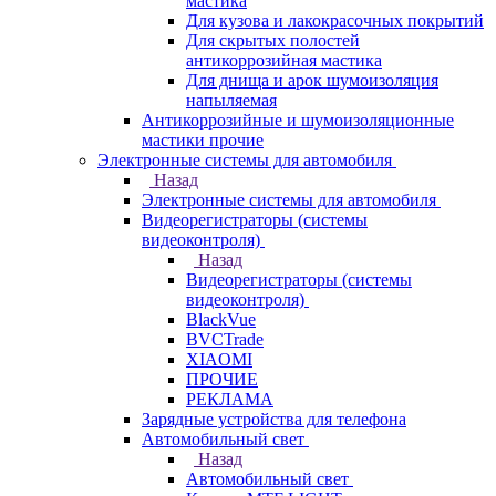
мастика
Для кузова и лакокрасочных покрытий
Для скрытых полостей
антикоррозийная мастика
Для днища и арок шумоизоляция
напыляемая
Антикоррозийные и шумоизоляционные
мастики прочие
Электронные системы для автомобиля
Назад
Электронные системы для автомобиля
Видеорегистраторы (системы
видеоконтроля)
Назад
Видеорегистраторы (системы
видеоконтроля)
BlackVue
BVCTrade
XIAOMI
ПРОЧИЕ
РЕКЛАМА
Зарядные устройства для телефона
Автомобильный свет
Назад
Автомобильный свет