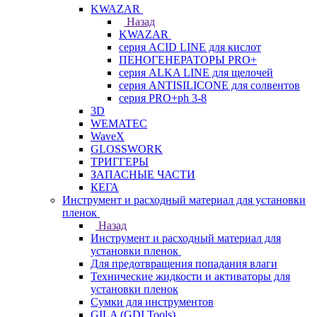
KWAZAR
Назад
KWAZAR
серия ACID LINE для кислот
ПЕНОГЕНЕРАТОРЫ PRO+
серия ALKA LINE для щелочей
серия ANTISILICONE для солвентов
серия PRO+ph 3-8
3D
WEMATEC
WaveX
GLOSSWORK
ТРИГГЕРЫ
ЗАПАСНЫЕ ЧАСТИ
КЕГА
Инструмент и расходный материал для установки
пленок
Назад
Инструмент и расходный материал для
установки пленок
Для предотвращения попадания влаги
Технические жидкости и активаторы для
установки пленок
Сумки для инструментов
GILA (GDI Tools)