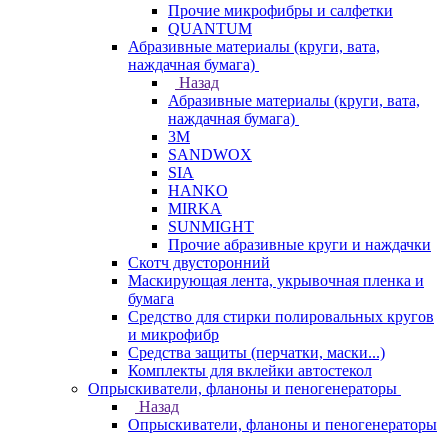
Прочие микрофибры и салфетки
QUANTUM
Абразивные материалы (круги, вата,
наждачная бумага)
Назад
Абразивные материалы (круги, вата,
наждачная бумага)
3М
SANDWOX
SIA
HANKO
MIRKA
SUNMIGHT
Прочие абразивные круги и наждачки
Скотч двусторонний
Маскирующая лента, укрывочная пленка и
бумага
Средство для стирки полировальных кругов
и микрофибр
Средства защиты (перчатки, маски...)
Комплекты для вклейки автостекол
Опрыскиватели, фланоны и пеногенераторы
Назад
Опрыскиватели, фланоны и пеногенераторы