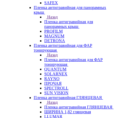
SAFEX
Пленка антигравийная для панорамных
крыш
Назад
Пленка антигравийная для
панорамных крыш
PROFILM
MAGNUM
DETRONA
Пленка антигравийная для ФАР
тонирующая
Назад
Пленка антигравийная для ФАР
тонирующая
QUANTUM
SOLARNEX
RAYNO
ПРОЧАЯ
SPECTROLL
SUN VISION
Пленка антигравийная ГЛЯНЦЕВАЯ
Назад
Пленка антигравийная ГЛЯНЦЕВАЯ
ШИРИНА 1,82 глянцевая
LLUMAR