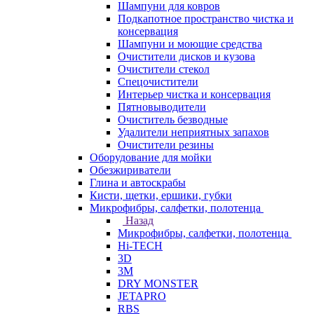
Шампуни для ковров
Подкапотное пространство чистка и
консервация
Шампуни и моющие средства
Очистители дисков и кузова
Очистители стекол
Спецочистители
Интерьер чистка и консервация
Пятновыводители
Очиститель безводные
Удалители неприятных запахов
Очистители резины
Оборудование для мойки
Обезжириватели
Глина и автоскрабы
Кисти, щетки, ершики, губки
Микрофибры, салфетки, полотенца
Назад
Микрофибры, салфетки, полотенца
Hi-TECH
3D
3М
DRY MONSTER
JETAPRO
RBS