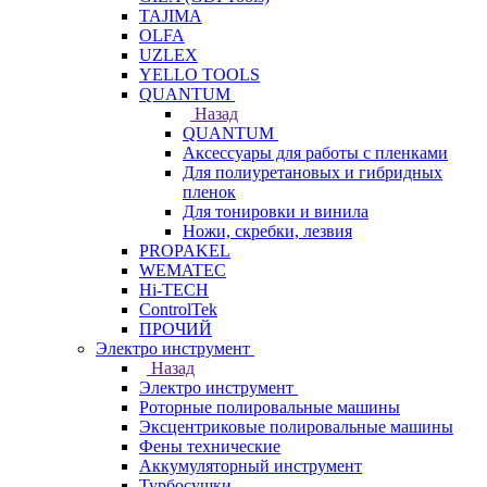
TAJIMA
OLFA
UZLEX
YELLO TOOLS
QUANTUM
Назад
QUANTUM
Аксессуары для работы с пленками
Для полиуретановых и гибридных
пленок
Для тонировки и винила
Ножи, скребки, лезвия
PROPAKEL
WEMATEC
Hi-TECH
ControlTek
ПРОЧИЙ
Электро инструмент
Назад
Электро инструмент
Роторные полировальные машины
Эксцентриковые полировальные машины
Фены технические
Аккумуляторный инструмент
Турбосушки