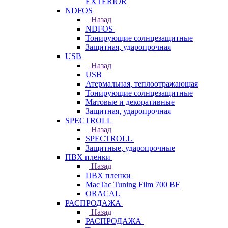
EXTERIOR
NDFOS
Назад
NDFOS
Тонирующие солнцезащитные
Защитная, ударопрочная
USB
Назад
USB
Атермальная, теплоотражающая
Тонирующие солнцезащитные
Матовые и декоративные
Защитная, ударопрочная
SPECTROLL
Назад
SPECTROLL
Защитные, ударопрочные
ПВХ пленки
Назад
ПВХ пленки
MacTac Tuning Film 700 BF
ORACAL
РАСПРОДАЖА
Назад
РАСПРОДАЖА