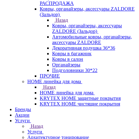
РАСПРОДАЖА
Ковры, органайзеры, аксессуары ZALDORE
(Зальдор)
Назад
Ковры, органайзеры, аксессуары
ZALDORE (Зальдор)
Автомобильные ковры, органайзеры,
аксессуары ZALDORE
Декоративная подушка 36*36
Ковры в багажник
Ковры в салон
Органайзеры
Подголовники 30*22
ПРОЧИЕ
HOME линейка для дома
Назад
HOME линейка для дома
KRYTEX HOME защитные покрытия
KRYTEX HOME чистящие покрытия
Бренды
Акции
Услуги
Назад
Услуги
Архитектурное тонирование