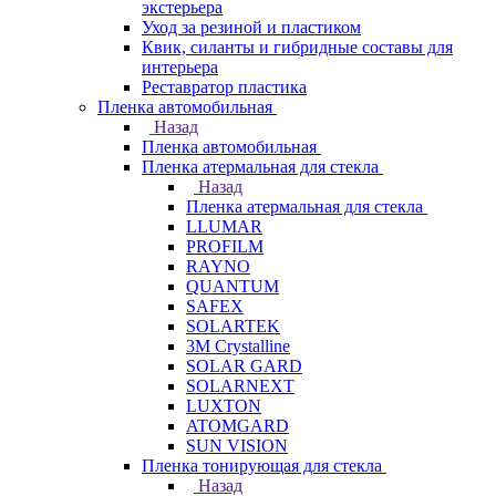
экстерьера
Уход за резиной и пластиком
Квик, силанты и гибридные составы для
интерьера
Реставратор пластика
Пленка автомобильная
Назад
Пленка автомобильная
Пленка атермальная для стекла
Назад
Пленка атермальная для стекла
LLUMAR
PROFILM
RAYNO
QUANTUM
SAFEX
SOLARTEK
3M Crystalline
SOLAR GARD
SOLARNEXT
LUXTON
ATOMGARD
SUN VISION
Пленка тонирующая для стекла
Назад