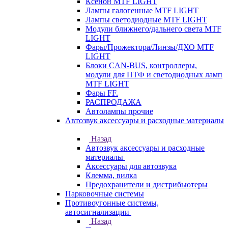
Ксенон MTF LIGHT
Лампы галогенные MTF LIGHT
Лампы светодиодные MTF LIGHT
Модули ближнего/дальнего света MTF
LIGHT
Фары/Прожектора/Линзы/ДХО MTF
LIGHT
Блоки CAN-BUS, контроллеры,
модули для ПТФ и светодиодных ламп
MTF LIGHT
Фары FF.
РАСПРОДАЖА
Автолампы прочие
Автозвук аксессуары и расходные материалы
Назад
Автозвук аксессуары и расходные
материалы
Аксессуары для автозвука
Клемма, вилка
Предохранители и дистрибьютеры
Парковочные системы
Противоугонные системы,
автосигнализации
Назад