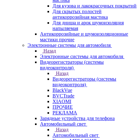
мастика
Для кузова и лакокрасочных покрытий
Для скрытых полостей
антикоррозийная мастика
Для днища и арок шумоизоляция
напыляемая
Антикоррозийные и шумоизоляционные
мастики прочие
Электронные системы для автомобиля
Назад
Электронные системы для автомобиля
Видеорегистраторы (системы
видеоконтроля)
Назад
Видеорегистраторы (системы
видеоконтроля)
BlackVue
BVCTrade
XIAOMI
ПРОЧИЕ
РЕКЛАМА
Зарядные устройства для телефона
Автомобильный свет
Назад
Автомобильный свет