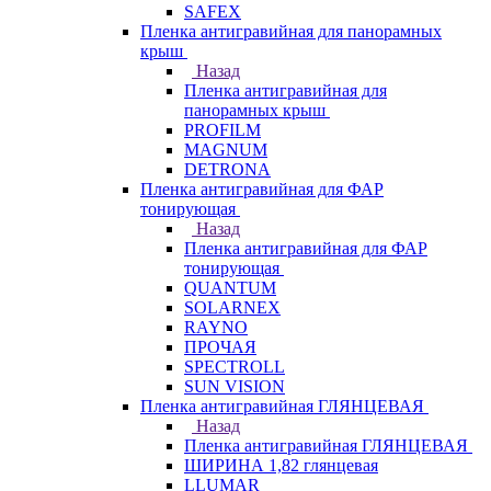
SAFEX
Пленка антигравийная для панорамных
крыш
Назад
Пленка антигравийная для
панорамных крыш
PROFILM
MAGNUM
DETRONA
Пленка антигравийная для ФАР
тонирующая
Назад
Пленка антигравийная для ФАР
тонирующая
QUANTUM
SOLARNEX
RAYNO
ПРОЧАЯ
SPECTROLL
SUN VISION
Пленка антигравийная ГЛЯНЦЕВАЯ
Назад
Пленка антигравийная ГЛЯНЦЕВАЯ
ШИРИНА 1,82 глянцевая
LLUMAR