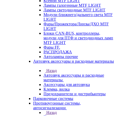
Ксенон MTF LIGHT
Лампы галогенные MTF LIGHT
Лампы светодиодные MTF LIGHT
Модули ближнего/дальнего света MTF
LIGHT
Фары/Прожектора/Линзы/ДХО MTF
LIGHT
Блоки CAN-BUS, контроллеры,
модули для ПТФ и светодиодных ламп
MTF LIGHT
Фары FF.
РАСПРОДАЖА
Автолампы прочие
Автозвук аксессуары и расходные материалы
Назад
Автозвук аксессуары и расходные
материалы
Аксессуары для автозвука
Клемма, вилка
Предохранители и дистрибьютеры
Парковочные системы
Противоугонные системы,
автосигнализации
Назад