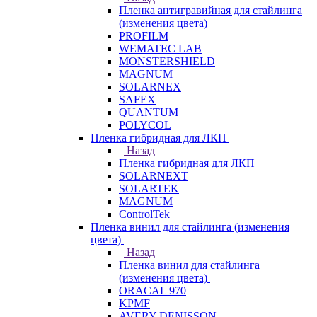
Пленка антигравийная для стайлинга
(изменения цвета)
PROFILM
WEMATEC LAB
MONSTERSHIELD
MAGNUM
SOLARNEX
SAFEX
QUANTUM
POLYCOL
Пленка гибридная для ЛКП
Назад
Пленка гибридная для ЛКП
SOLARNEXT
SOLARTEK
MAGNUM
ControlTek
Пленка винил для стайлинга (изменения
цвета)
Назад
Пленка винил для стайлинга
(изменения цвета)
ORACAL 970
KPMF
AVERY DENISSON