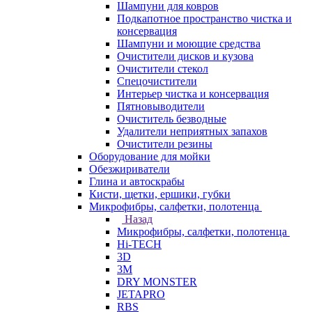
Шампуни для ковров
Подкапотное пространство чистка и
консервация
Шампуни и моющие средства
Очистители дисков и кузова
Очистители стекол
Спецочистители
Интерьер чистка и консервация
Пятновыводители
Очиститель безводные
Удалители неприятных запахов
Очистители резины
Оборудование для мойки
Обезжириватели
Глина и автоскрабы
Кисти, щетки, ершики, губки
Микрофибры, салфетки, полотенца
Назад
Микрофибры, салфетки, полотенца
Hi-TECH
3D
3М
DRY MONSTER
JETAPRO
RBS