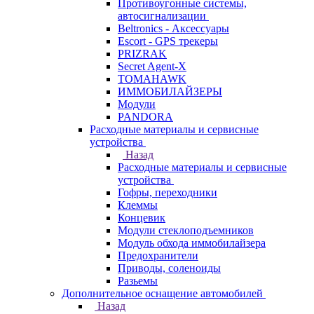
Противоугонные системы,
автосигнализации
Beltronics - Аксессуары
Escort - GPS трекеры
PRIZRAK
Secret Agent-X
TOMAHAWK
ИММОБИЛАЙЗЕРЫ
Модули
PANDORA
Расходные материалы и сервисные
устройства
Назад
Расходные материалы и сервисные
устройства
Гофры, переходники
Клеммы
Концевик
Модули стеклоподъемников
Модуль обхода иммобилайзера
Предохранители
Приводы, соленоиды
Разьемы
Дополнительное оснащение автомобилей
Назад