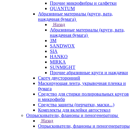
Прочие микрофибры и салфетки
QUANTUM
Абразивные материалы (круги, вата,
наждачная бумага)
Назад
Абразивные материалы (круги, вата,
наждачная бумага)
3М
SANDWOX
SIA
HANKO
MIRKA
SUNMIGHT
Прочие абразивные круги и наждачки
Скотч двусторонний
Маскирующая лента, укрывочная пленка и
бумага
Средство для стирки полировальных кругов
и микрофибр
Средства защиты (перчатки, маски...)
Комплекты для вклейки автостекол
Опрыскиватели, фланоны и пеногенераторы
Назад
Опрыскиватели, фланоны и пеногенераторы