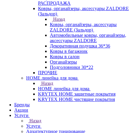
РАСПРОДАЖА
Ковры, органайзеры, аксессуары ZALDORE
(Зальдор)
Назад
Ковры, органайзеры, аксессуары
ZALDORE (Зальдор)
Автомобильные ковры, органайзеры,
аксессуары ZALDORE
Декоративная подушка 36*36
Ковры в багажник
Ковры в салон
Органайзеры
Подголовники 30*22
ПРОЧИЕ
HOME линейка для дома
Назад
HOME линейка для дома
KRYTEX HOME защитные покрытия
KRYTEX HOME чистящие покрытия
Бренды
Акции
Услуги
Назад
Услуги
Архитектурное тонирование