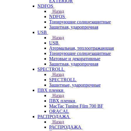
EXTERIOR
NDFOS
Назад
NDFOS
Тонирующие солнцезащитные
Защитная, ударопрочная
USB
Назад
USB
Атермальная, теплоотражающая
Тонирующие солнцезащитные
Матовые и декоративные
Защитная, ударопрочная
SPECTROLL
Назад
SPECTROLL
Защитные, ударопрочные
ПВХ пленки
Назад
ПВХ пленки
MacTac Tuning Film 700 BF
ORACAL
РАСПРОДАЖА
Назад
РАСПРОДАЖА