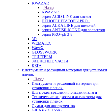
KWAZAR
Назад
KWAZAR
серия ACID LINE для кислот
ПЕНОГЕНЕРАТОРЫ PRO+
серия ALKA LINE для щелочей
серия ANTISILICONE для солвентов
серия PRO+ph 3-8
3D
WEMATEC
WaveX
GLOSSWORK
ТРИГГЕРЫ
ЗАПАСНЫЕ ЧАСТИ
КЕГА
Инструмент и расходный материал для установки
пленок
Назад
Инструмент и расходный материал для
установки пленок
Для предотвращения попадания влаги
Технические жидкости и активаторы для
установки пленок
Сумки для инструментов
GILA (GDI Tools)