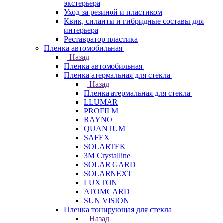
экстерьера
Уход за резиной и пластиком
Квик, силанты и гибридные составы для
интерьера
Реставратор пластика
Пленка автомобильная
Назад
Пленка автомобильная
Пленка атермальная для стекла
Назад
Пленка атермальная для стекла
LLUMAR
PROFILM
RAYNO
QUANTUM
SAFEX
SOLARTEK
3M Crystalline
SOLAR GARD
SOLARNEXT
LUXTON
ATOMGARD
SUN VISION
Пленка тонирующая для стекла
Назад