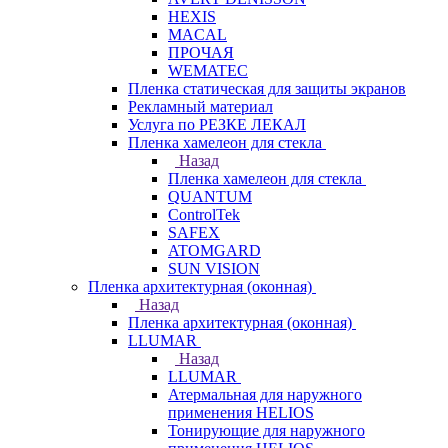
HEXIS
MACAL
ПРОЧАЯ
WEMATEC
Пленка статическая для защиты экранов
Рекламный материал
Услуга по РЕЗКЕ ЛЕКАЛ
Пленка хамелеон для стекла
Назад
Пленка хамелеон для стекла
QUANTUM
ControlTek
SAFEX
ATOMGARD
SUN VISION
Пленка архитектурная (оконная)
Назад
Пленка архитектурная (оконная)
LLUMAR
Назад
LLUMAR
Атермальная для наружного
применения HELIOS
Тонирующие для наружного