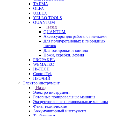
TAJIMA
OLFA
UZLEX
YELLO TOOLS
QUANTUM
Назад
QUANTUM
Аксессуары для работы с пленками
Для полиуретановых и гибридных
пленок
Для тонировки и винила
Ножи, скребки, лезвия
PROPAKEL
WEMATEC
Hi-TECH
ControlTek
ПРОЧИЙ
Электро инструмент
Назад
Электро инструмент
Роторные полировальные машины
Эксцентриковые полировальные машины
Фены технические
Аккумуляторный инструмент
Турбосушки