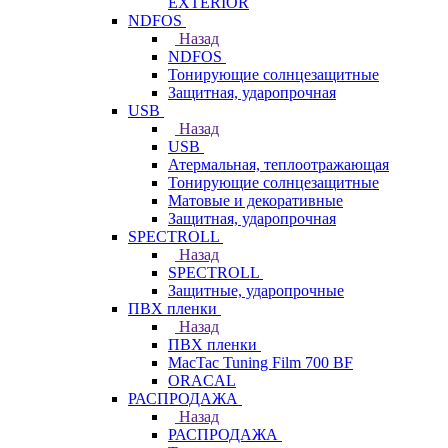
EXTERIOR
NDFOS
Назад
NDFOS
Тонирующие солнцезащитные
Защитная, ударопрочная
USB
Назад
USB
Атермальная, теплоотражающая
Тонирующие солнцезащитные
Матовые и декоративные
Защитная, ударопрочная
SPECTROLL
Назад
SPECTROLL
Защитные, ударопрочные
ПВХ пленки
Назад
ПВХ пленки
MacTac Tuning Film 700 BF
ORACAL
РАСПРОДАЖА
Назад
РАСПРОДАЖА