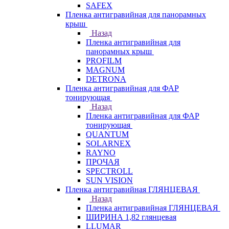
SAFEX
Пленка антигравийная для панорамных
крыш
Назад
Пленка антигравийная для
панорамных крыш
PROFILM
MAGNUM
DETRONA
Пленка антигравийная для ФАР
тонирующая
Назад
Пленка антигравийная для ФАР
тонирующая
QUANTUM
SOLARNEX
RAYNO
ПРОЧАЯ
SPECTROLL
SUN VISION
Пленка антигравийная ГЛЯНЦЕВАЯ
Назад
Пленка антигравийная ГЛЯНЦЕВАЯ
ШИРИНА 1,82 глянцевая
LLUMAR