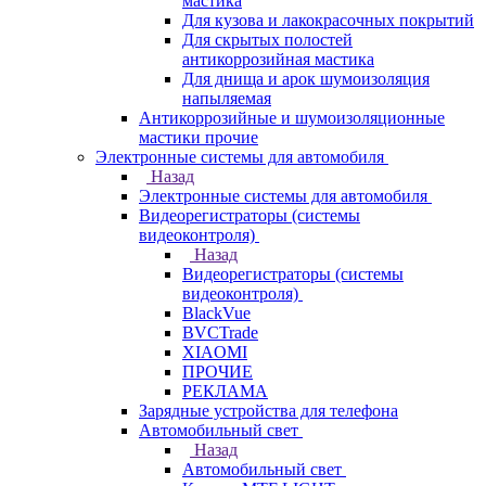
мастика
Для кузова и лакокрасочных покрытий
Для скрытых полостей
антикоррозийная мастика
Для днища и арок шумоизоляция
напыляемая
Антикоррозийные и шумоизоляционные
мастики прочие
Электронные системы для автомобиля
Назад
Электронные системы для автомобиля
Видеорегистраторы (системы
видеоконтроля)
Назад
Видеорегистраторы (системы
видеоконтроля)
BlackVue
BVCTrade
XIAOMI
ПРОЧИЕ
РЕКЛАМА
Зарядные устройства для телефона
Автомобильный свет
Назад
Автомобильный свет