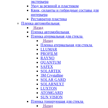
экстерьера
Уход за резиной и пластиком
Квик, силанты и гибридные составы для
интерьера
Реставратор пластика
Пленка автомобильная
Назад
Пленка автомобильная
Пленка атермальная для стекла
Назад
Пленка атермальная для стекла
LLUMAR
PROFILM
RAYNO
QUANTUM
SAFEX
SOLARTEK
3M Crystalline
SOLAR GARD
SOLARNEXT
LUXTON
ATOMGARD
SUN VISION
Пленка тонирующая для стекла
Назад