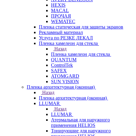
HEXIS
MACAL
ПРОЧАЯ
WEMATEC
Пленка статическая для защиты экранов
Рекламный материал
Услуга по РЕЗКЕ ЛЕКАЛ
Пленка хамелеон для стекла
Назад
Пленка хамелеон для стекла
QUANTUM
ControlTek
SAFEX
ATOMGARD
SUN VISION
Пленка архитектурная (оконная)
Назад
Пленка архитектурная (оконная)
LLUMAR
Назад
LLUMAR
Атермальная для наружного
применения HELIOS
Тонирующие для наружного