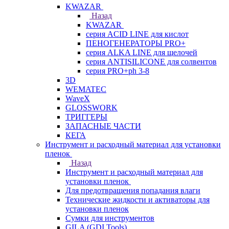
KWAZAR
Назад
KWAZAR
серия ACID LINE для кислот
ПЕНОГЕНЕРАТОРЫ PRO+
серия ALKA LINE для щелочей
серия ANTISILICONE для солвентов
серия PRO+ph 3-8
3D
WEMATEC
WaveX
GLOSSWORK
ТРИГГЕРЫ
ЗАПАСНЫЕ ЧАСТИ
КЕГА
Инструмент и расходный материал для установки
пленок
Назад
Инструмент и расходный материал для
установки пленок
Для предотвращения попадания влаги
Технические жидкости и активаторы для
установки пленок
Сумки для инструментов
GILA (GDI Tools)