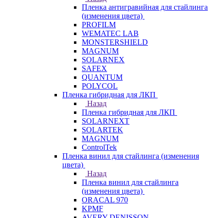
Пленка антигравийная для стайлинга
(изменения цвета)
PROFILM
WEMATEC LAB
MONSTERSHIELD
MAGNUM
SOLARNEX
SAFEX
QUANTUM
POLYCOL
Пленка гибридная для ЛКП
Назад
Пленка гибридная для ЛКП
SOLARNEXT
SOLARTEK
MAGNUM
ControlTek
Пленка винил для стайлинга (изменения
цвета)
Назад
Пленка винил для стайлинга
(изменения цвета)
ORACAL 970
KPMF
AVERY DENISSON