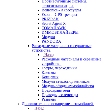
Противоугонные системы,
автосигнализации
Beltronics - Аксессуары
Escort - GPS трекеры
PRIZRAK
Secret Agent-X
TOMAHAWK
ИММОБИЛАЙЗЕРЫ
Модули
PANDORA
Расходные материалы и сервисные
устройства
Назад
Расходные материалы и сервисные
устройства
Гофры, переходники
Клеммы
Концевик
Модули стеклоподъемников
Модуль обхода иммобилайзера
Предохранители
Приводы, соленоиды
Разьемы
Дополнительное оснащение автомобилей
Назад