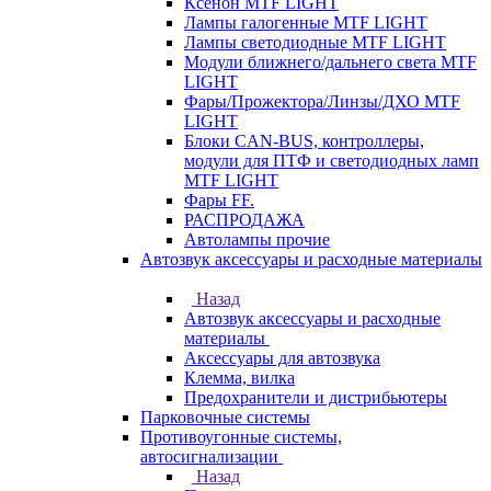
Ксенон MTF LIGHT
Лампы галогенные MTF LIGHT
Лампы светодиодные MTF LIGHT
Модули ближнего/дальнего света MTF
LIGHT
Фары/Прожектора/Линзы/ДХО MTF
LIGHT
Блоки CAN-BUS, контроллеры,
модули для ПТФ и светодиодных ламп
MTF LIGHT
Фары FF.
РАСПРОДАЖА
Автолампы прочие
Автозвук аксессуары и расходные материалы
Назад
Автозвук аксессуары и расходные
материалы
Аксессуары для автозвука
Клемма, вилка
Предохранители и дистрибьютеры
Парковочные системы
Противоугонные системы,
автосигнализации
Назад