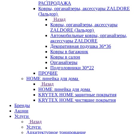
РАСПРОДАЖА
Ковры, органайзеры, аксессуары ZALDORE
(Зальдор)
Назад
Ковры, органайзеры, аксессуары
ZALDORE (Зальдор)
Автомобильные ковры, органайзеры,
аксессуары ZALDORE
Декоративная подушка 36*36
Ковры в багажник
Ковры в салон
Органайзеры
Подголовники 30*22
ПРОЧИЕ
HOME линейка для дома
Назад
HOME линейка для дома
KRYTEX HOME защитные покрытия
KRYTEX HOME чистящие покрытия
Бренды
Акции
Услуги
Назад
Услуги
Архитектурное тонирование