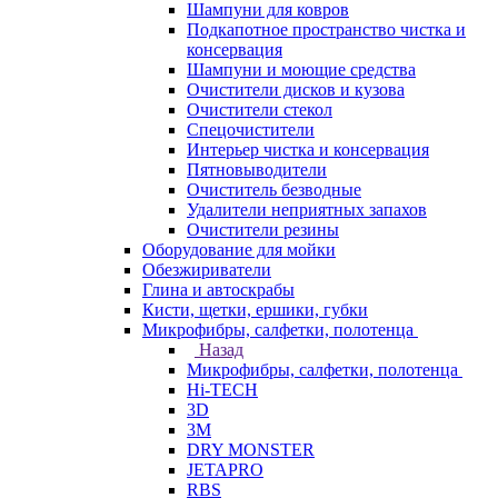
Шампуни для ковров
Подкапотное пространство чистка и
консервация
Шампуни и моющие средства
Очистители дисков и кузова
Очистители стекол
Спецочистители
Интерьер чистка и консервация
Пятновыводители
Очиститель безводные
Удалители неприятных запахов
Очистители резины
Оборудование для мойки
Обезжириватели
Глина и автоскрабы
Кисти, щетки, ершики, губки
Микрофибры, салфетки, полотенца
Назад
Микрофибры, салфетки, полотенца
Hi-TECH
3D
3М
DRY MONSTER
JETAPRO
RBS