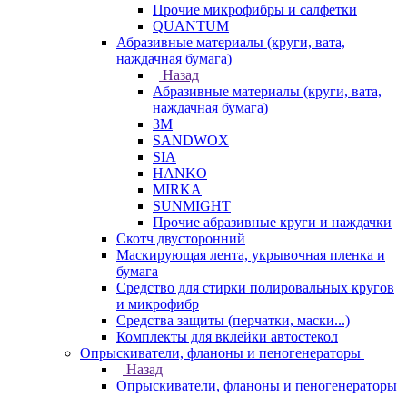
Прочие микрофибры и салфетки
QUANTUM
Абразивные материалы (круги, вата,
наждачная бумага)
Назад
Абразивные материалы (круги, вата,
наждачная бумага)
3М
SANDWOX
SIA
HANKO
MIRKA
SUNMIGHT
Прочие абразивные круги и наждачки
Скотч двусторонний
Маскирующая лента, укрывочная пленка и
бумага
Средство для стирки полировальных кругов
и микрофибр
Средства защиты (перчатки, маски...)
Комплекты для вклейки автостекол
Опрыскиватели, фланоны и пеногенераторы
Назад
Опрыскиватели, фланоны и пеногенераторы