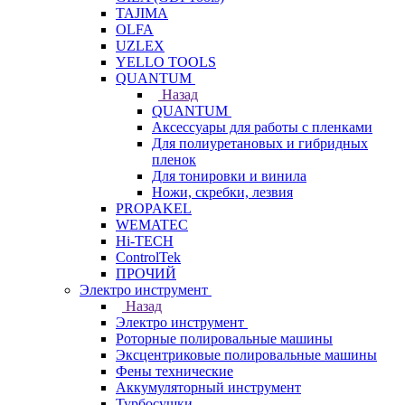
TAJIMA
OLFA
UZLEX
YELLO TOOLS
QUANTUM
Назад
QUANTUM
Аксессуары для работы с пленками
Для полиуретановых и гибридных
пленок
Для тонировки и винила
Ножи, скребки, лезвия
PROPAKEL
WEMATEC
Hi-TECH
ControlTek
ПРОЧИЙ
Электро инструмент
Назад
Электро инструмент
Роторные полировальные машины
Эксцентриковые полировальные машины
Фены технические
Аккумуляторный инструмент
Турбосушки