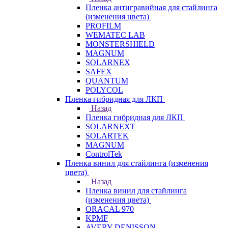
Пленка антигравийная для стайлинга
(изменения цвета)
PROFILM
WEMATEC LAB
MONSTERSHIELD
MAGNUM
SOLARNEX
SAFEX
QUANTUM
POLYCOL
Пленка гибридная для ЛКП
Назад
Пленка гибридная для ЛКП
SOLARNEXT
SOLARTEK
MAGNUM
ControlTek
Пленка винил для стайлинга (изменения
цвета)
Назад
Пленка винил для стайлинга
(изменения цвета)
ORACAL 970
KPMF
AVERY DENISSON