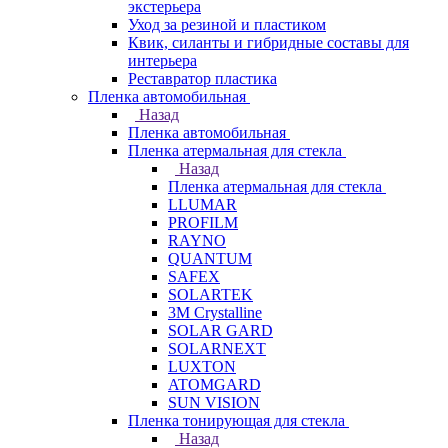
экстерьера
Уход за резиной и пластиком
Квик, силанты и гибридные составы для
интерьера
Реставратор пластика
Пленка автомобильная
Назад
Пленка автомобильная
Пленка атермальная для стекла
Назад
Пленка атермальная для стекла
LLUMAR
PROFILM
RAYNO
QUANTUM
SAFEX
SOLARTEK
3M Crystalline
SOLAR GARD
SOLARNEXT
LUXTON
ATOMGARD
SUN VISION
Пленка тонирующая для стекла
Назад