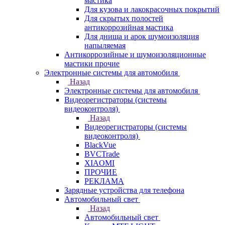
мастика
Для кузова и лакокрасочных покрытий
Для скрытых полостей
антикоррозийная мастика
Для днища и арок шумоизоляция
напыляемая
Антикоррозийные и шумоизоляционные
мастики прочие
Электронные системы для автомобиля
Назад
Электронные системы для автомобиля
Видеорегистраторы (системы
видеоконтроля)
Назад
Видеорегистраторы (системы
видеоконтроля)
BlackVue
BVCTrade
XIAOMI
ПРОЧИЕ
РЕКЛАМА
Зарядные устройства для телефона
Автомобильный свет
Назад
Автомобильный свет