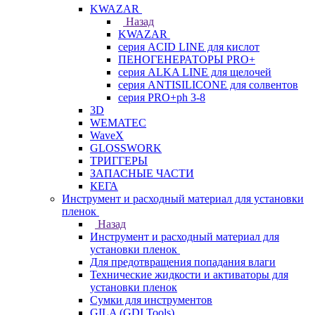
KWAZAR
Назад
KWAZAR
серия ACID LINE для кислот
ПЕНОГЕНЕРАТОРЫ PRO+
серия ALKA LINE для щелочей
серия ANTISILICONE для солвентов
серия PRO+ph 3-8
3D
WEMATEC
WaveX
GLOSSWORK
ТРИГГЕРЫ
ЗАПАСНЫЕ ЧАСТИ
КЕГА
Инструмент и расходный материал для установки
пленок
Назад
Инструмент и расходный материал для
установки пленок
Для предотвращения попадания влаги
Технические жидкости и активаторы для
установки пленок
Сумки для инструментов
GILA (GDI Tools)