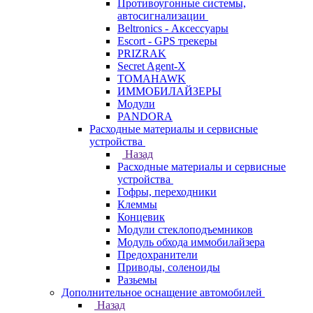
Противоугонные системы,
автосигнализации
Beltronics - Аксессуары
Escort - GPS трекеры
PRIZRAK
Secret Agent-X
TOMAHAWK
ИММОБИЛАЙЗЕРЫ
Модули
PANDORA
Расходные материалы и сервисные
устройства
Назад
Расходные материалы и сервисные
устройства
Гофры, переходники
Клеммы
Концевик
Модули стеклоподъемников
Модуль обхода иммобилайзера
Предохранители
Приводы, соленоиды
Разьемы
Дополнительное оснащение автомобилей
Назад