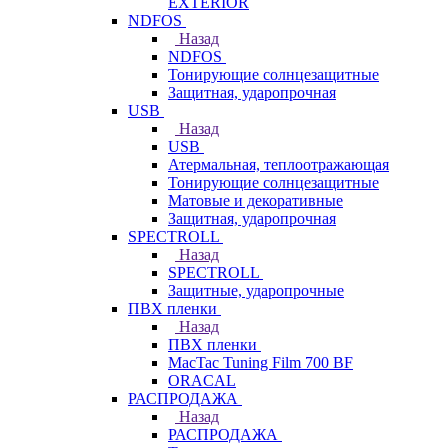
EXTERIOR
NDFOS
Назад
NDFOS
Тонирующие солнцезащитные
Защитная, ударопрочная
USB
Назад
USB
Атермальная, теплоотражающая
Тонирующие солнцезащитные
Матовые и декоративные
Защитная, ударопрочная
SPECTROLL
Назад
SPECTROLL
Защитные, ударопрочные
ПВХ пленки
Назад
ПВХ пленки
MacTac Tuning Film 700 BF
ORACAL
РАСПРОДАЖА
Назад
РАСПРОДАЖА