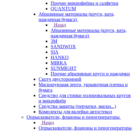
Прочие микрофибры и салфетки
QUANTUM
Абразивные материалы (круги, вата,
наждачная бумага)
Назад
Абразивные материалы (круги, вата,
наждачная бумага)
3М
SANDWOX
SIA
HANKO
MIRKA
SUNMIGHT
Прочие абразивные круги и наждачки
Скотч двусторонний
Маскирующая лента, укрывочная пленка и
бумага
Средство для стирки полировальных кругов
и микрофибр
Средства защиты (перчатки, маски...)
Комплекты для вклейки автостекол
Опрыскиватели, фланоны и пеногенераторы
Назад
Опрыскиватели, фланоны и пеногенераторы