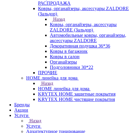
РАСПРОДАЖА
Ковры, органайзеры, аксессуары ZALDORE
(Зальдор)
Назад
Ковры, органайзеры, аксессуары
ZALDORE (Зальдор)
Автомобильные ковры, органайзеры,
аксессуары ZALDORE
Декоративная подушка 36*36
Ковры в багажник
Ковры в салон
Органайзеры
Подголовники 30*22
ПРОЧИЕ
HOME линейка для дома
Назад
HOME линейка для дома
KRYTEX HOME защитные покрытия
KRYTEX HOME чистящие покрытия
Бренды
Акции
Услуги
Назад
Услуги
Архитектурное тонирование