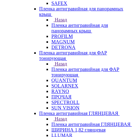
SAFEX
Пленка антигравийная для панорамных
крыш
Назад
Пленка антигравийная для
панорамных крыш
PROFILM
MAGNUM
DETRONA
Пленка антигравийная для ФАР
тонирующая
Назад
Пленка антигравийная для ФАР
тонирующая
QUANTUM
SOLARNEX
RAYNO
ПРОЧАЯ
SPECTROLL
SUN VISION
Пленка антигравийная ГЛЯНЦЕВАЯ
Назад
Пленка антигравийная ГЛЯНЦЕВАЯ
ШИРИНА 1,82 глянцевая
LLUMAR