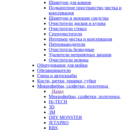
Шампуни для ковров
Подкапотное пространство чистка и
консервация
Шампуни и моющие средства
Очистители дисков и кузова
Очистители стекол
Спецочистители
Интерьер чистка и консервация
Пятновыводители
Очиститель безводные
Удалители неприятных запахов
Очистители резины
Оборудование для мойки
Обезжириватели
Глина и автоскрабы
Кисти, щетки, ершики, губки
Микрофибры, салфетки, полотенца
Назад
Микрофибры, салфетки, полотенца
Hi-TECH
3D
3М
DRY MONSTER
JETAPRO
RBS