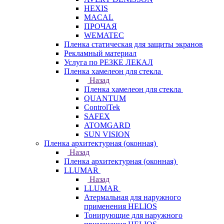
HEXIS
MACAL
ПРОЧАЯ
WEMATEC
Пленка статическая для защиты экранов
Рекламный материал
Услуга по РЕЗКЕ ЛЕКАЛ
Пленка хамелеон для стекла
Назад
Пленка хамелеон для стекла
QUANTUM
ControlTek
SAFEX
ATOMGARD
SUN VISION
Пленка архитектурная (оконная)
Назад
Пленка архитектурная (оконная)
LLUMAR
Назад
LLUMAR
Атермальная для наружного
применения HELIOS
Тонирующие для наружного