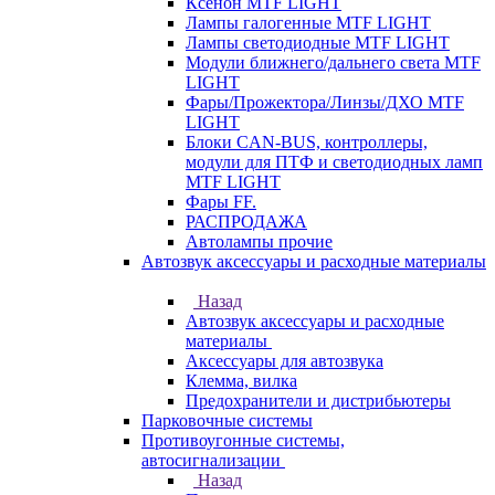
Ксенон MTF LIGHT
Лампы галогенные MTF LIGHT
Лампы светодиодные MTF LIGHT
Модули ближнего/дальнего света MTF
LIGHT
Фары/Прожектора/Линзы/ДХО MTF
LIGHT
Блоки CAN-BUS, контроллеры,
модули для ПТФ и светодиодных ламп
MTF LIGHT
Фары FF.
РАСПРОДАЖА
Автолампы прочие
Автозвук аксессуары и расходные материалы
Назад
Автозвук аксессуары и расходные
материалы
Аксессуары для автозвука
Клемма, вилка
Предохранители и дистрибьютеры
Парковочные системы
Противоугонные системы,
автосигнализации
Назад