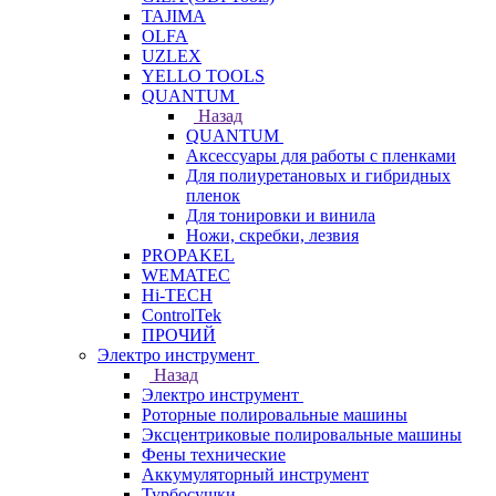
TAJIMA
OLFA
UZLEX
YELLO TOOLS
QUANTUM
Назад
QUANTUM
Аксессуары для работы с пленками
Для полиуретановых и гибридных
пленок
Для тонировки и винила
Ножи, скребки, лезвия
PROPAKEL
WEMATEC
Hi-TECH
ControlTek
ПРОЧИЙ
Электро инструмент
Назад
Электро инструмент
Роторные полировальные машины
Эксцентриковые полировальные машины
Фены технические
Аккумуляторный инструмент
Турбосушки