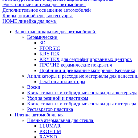
Электронные системы для автомобиля
Дополнительное оснащение автомобилей
Ковры, органайзеры, аксессуары
HOME линейка для дома
Защитные покрытия для автомобилей
Керамические
3D
FTORSIC
KRYTEX
KRYTEX для сертифицированных центров
ПРОЧИЕ керамические покрытия
Пробники и рекламные материалы Керамика
Аппликаторы и расходные материалы для нанесени
LeraTon аппликаторы
Воски
Квик, силанты и гибридные составы для экстерьера
Уход за резиной и пластиком
Квик, силанты и гибридные составы для интерьера
Реставратор пластика
Пленка автомобильная
Пленка атермальная для стекла
LLUMAR
PROFILM
RAYNO