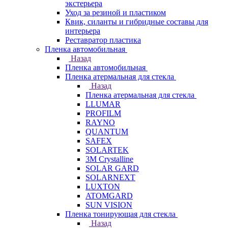
экстерьера
Уход за резиной и пластиком
Квик, силанты и гибридные составы для
интерьера
Реставратор пластика
Пленка автомобильная
Назад
Пленка автомобильная
Пленка атермальная для стекла
Назад
Пленка атермальная для стекла
LLUMAR
PROFILM
RAYNO
QUANTUM
SAFEX
SOLARTEK
3M Crystalline
SOLAR GARD
SOLARNEXT
LUXTON
ATOMGARD
SUN VISION
Пленка тонирующая для стекла
Назад