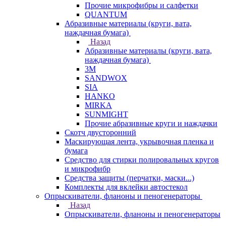
Прочие микрофибры и салфетки
QUANTUM
Абразивные материалы (круги, вата,
наждачная бумага)
Назад
Абразивные материалы (круги, вата,
наждачная бумага)
3М
SANDWOX
SIA
HANKO
MIRKA
SUNMIGHT
Прочие абразивные круги и наждачки
Скотч двусторонний
Маскирующая лента, укрывочная пленка и
бумага
Средство для стирки полировальных кругов
и микрофибр
Средства защиты (перчатки, маски...)
Комплекты для вклейки автостекол
Опрыскиватели, фланоны и пеногенераторы
Назад
Опрыскиватели, фланоны и пеногенераторы