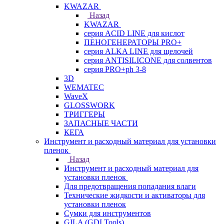
KWAZAR
Назад
KWAZAR
серия ACID LINE для кислот
ПЕНОГЕНЕРАТОРЫ PRO+
серия ALKA LINE для щелочей
серия ANTISILICONE для солвентов
серия PRO+ph 3-8
3D
WEMATEC
WaveX
GLOSSWORK
ТРИГГЕРЫ
ЗАПАСНЫЕ ЧАСТИ
КЕГА
Инструмент и расходный материал для установки
пленок
Назад
Инструмент и расходный материал для
установки пленок
Для предотвращения попадания влаги
Технические жидкости и активаторы для
установки пленок
Сумки для инструментов
GILA (GDI Tools)