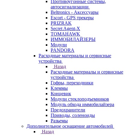
Противоугонные системы,
автосигнализации
Beltronics - Аксессуары
Escort - GPS трекеры
PRIZRAK
Secret Agent-X
TOMAHAWK
ИММОБИЛАЙЗЕРЫ
Модули
PANDORA
Расходные материалы и сервисные
устройства
Назад
Расходные материалы и сервисные
устройства
Гофры, переходники
Клеммы
Концевик
Модули стеклоподъемников
Модуль обхода иммобилайзера
Предохранители
Приводы, соленоиды
Разьемы
Дополнительное оснащение автомобилей
Назад