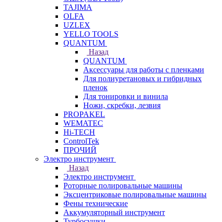
TAJIMA
OLFA
UZLEX
YELLO TOOLS
QUANTUM
Назад
QUANTUM
Аксессуары для работы с пленками
Для полиуретановых и гибридных
пленок
Для тонировки и винила
Ножи, скребки, лезвия
PROPAKEL
WEMATEC
Hi-TECH
ControlTek
ПРОЧИЙ
Электро инструмент
Назад
Электро инструмент
Роторные полировальные машины
Эксцентриковые полировальные машины
Фены технические
Аккумуляторный инструмент
Турбосушки