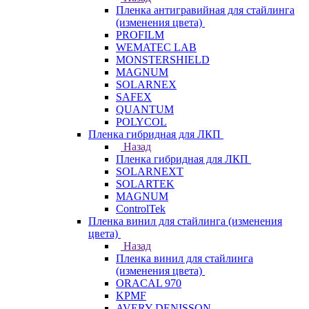
Пленка антигравийная для стайлинга
(изменения цвета)
PROFILM
WEMATEC LAB
MONSTERSHIELD
MAGNUM
SOLARNEX
SAFEX
QUANTUM
POLYCOL
Пленка гибридная для ЛКП
Назад
Пленка гибридная для ЛКП
SOLARNEXT
SOLARTEK
MAGNUM
ControlTek
Пленка винил для стайлинга (изменения
цвета)
Назад
Пленка винил для стайлинга
(изменения цвета)
ORACAL 970
KPMF
AVERY DENISSON