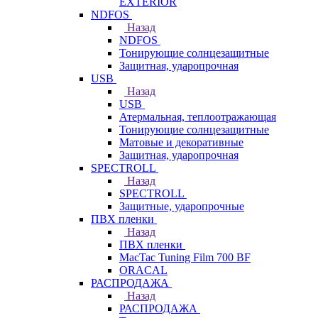
EXTERIOR
NDFOS
Назад
NDFOS
Тонирующие солнцезащитные
Защитная, ударопрочная
USB
Назад
USB
Атермальная, теплоотражающая
Тонирующие солнцезащитные
Матовые и декоративные
Защитная, ударопрочная
SPECTROLL
Назад
SPECTROLL
Защитные, ударопрочные
ПВХ пленки
Назад
ПВХ пленки
MacTac Tuning Film 700 BF
ORACAL
РАСПРОДАЖА
Назад
РАСПРОДАЖА