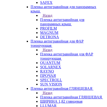
SAFEX
Пленка антигравийная для панорамных
крыш
Назад
Пленка антигравийная для
панорамных крыш
PROFILM
MAGNUM
DETRONA
Пленка антигравийная для ФАР
тонирующая
Назад
Пленка антигравийная для ФАР
тонирующая
QUANTUM
SOLARNEX
RAYNO
ПРОЧАЯ
SPECTROLL
SUN VISION
Пленка антигравийная ГЛЯНЦЕВАЯ
Назад
Пленка антигравийная ГЛЯНЦЕВАЯ
ШИРИНА 1,82 глянцевая
LLUMAR