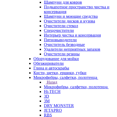
Шампуни для ковров
Подкапотное пространство чистка и
консервация
Шампуни и моющие средства
Очистители дисков и кузова
Очистители стекол
Спецочистители
Интерьер чистка и консервация
Пятновыводители
Очиститель безводные
Удалители неприятных запахов
Очистители резины
Оборудование для мойки
Обезжириватели
Глина и автоскрабы
Кисти, щетки, ершики, губки
Микрофибры, салфетки, полотенца
Назад
Микрофибры, салфетки, полотенца
Hi-TECH
3D
3М
DRY MONSTER
JETAPRO
RBS