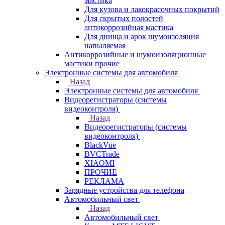
мастика
Для кузова и лакокрасочных покрытий
Для скрытых полостей
антикоррозийная мастика
Для днища и арок шумоизоляция
напыляемая
Антикоррозийные и шумоизоляционные
мастики прочие
Электронные системы для автомобиля
Назад
Электронные системы для автомобиля
Видеорегистраторы (системы
видеоконтроля)
Назад
Видеорегистраторы (системы
видеоконтроля)
BlackVue
BVCTrade
XIAOMI
ПРОЧИЕ
РЕКЛАМА
Зарядные устройства для телефона
Автомобильный свет
Назад
Автомобильный свет