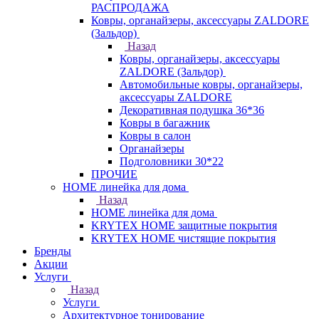
РАСПРОДАЖА
Ковры, органайзеры, аксессуары ZALDORE
(Зальдор)
Назад
Ковры, органайзеры, аксессуары
ZALDORE (Зальдор)
Автомобильные ковры, органайзеры,
аксессуары ZALDORE
Декоративная подушка 36*36
Ковры в багажник
Ковры в салон
Органайзеры
Подголовники 30*22
ПРОЧИЕ
HOME линейка для дома
Назад
HOME линейка для дома
KRYTEX HOME защитные покрытия
KRYTEX HOME чистящие покрытия
Бренды
Акции
Услуги
Назад
Услуги
Архитектурное тонирование