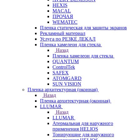
HEXIS
MACAL
ПРОЧАЯ
WEMATEC
Пленка статическая для защиты экранов
Рекламный материал
Услуга по РЕЗКЕ ЛЕКАЛ
Пленка хамелеон для стекла
Назад
Пленка хамелеон для стекла
QUANTUM
ControlTek
SAFEX
ATOMGARD
SUN VISION
Пленка архитектурная (оконная)
Назад
Пленка архитектурная (оконная)
LLUMAR
Назад
LLUMAR
Атермальная для наружного
применения HELIOS
Тонирующие для наружного