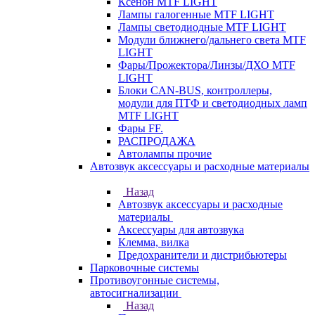
Ксенон MTF LIGHT
Лампы галогенные MTF LIGHT
Лампы светодиодные MTF LIGHT
Модули ближнего/дальнего света MTF
LIGHT
Фары/Прожектора/Линзы/ДХО MTF
LIGHT
Блоки CAN-BUS, контроллеры,
модули для ПТФ и светодиодных ламп
MTF LIGHT
Фары FF.
РАСПРОДАЖА
Автолампы прочие
Автозвук аксессуары и расходные материалы
Назад
Автозвук аксессуары и расходные
материалы
Аксессуары для автозвука
Клемма, вилка
Предохранители и дистрибьютеры
Парковочные системы
Противоугонные системы,
автосигнализации
Назад