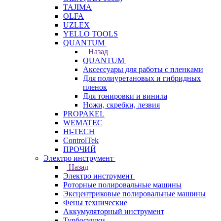
TAJIMA
OLFA
UZLEX
YELLO TOOLS
QUANTUM
Назад
QUANTUM
Аксессуары для работы с пленками
Для полиуретановых и гибридных
пленок
Для тонировки и винила
Ножи, скребки, лезвия
PROPAKEL
WEMATEC
Hi-TECH
ControlTek
ПРОЧИЙ
Электро инструмент
Назад
Электро инструмент
Роторные полировальные машины
Эксцентриковые полировальные машины
Фены технические
Аккумуляторный инструмент
Турбосушки