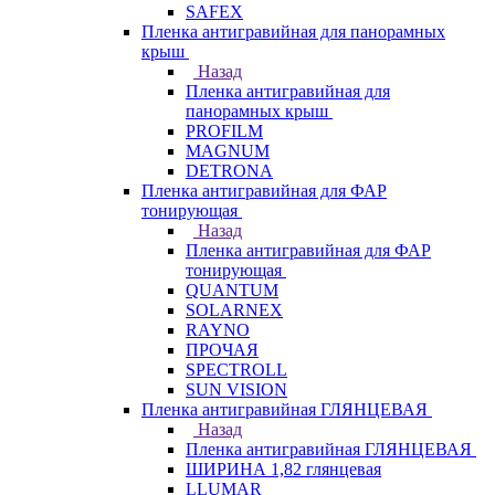
SAFEX
Пленка антигравийная для панорамных
крыш
Назад
Пленка антигравийная для
панорамных крыш
PROFILM
MAGNUM
DETRONA
Пленка антигравийная для ФАР
тонирующая
Назад
Пленка антигравийная для ФАР
тонирующая
QUANTUM
SOLARNEX
RAYNO
ПРОЧАЯ
SPECTROLL
SUN VISION
Пленка антигравийная ГЛЯНЦЕВАЯ
Назад
Пленка антигравийная ГЛЯНЦЕВАЯ
ШИРИНА 1,82 глянцевая
LLUMAR