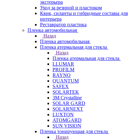
экстерьера
Уход за резиной и пластиком
Квик, силанты и гибридные составы для
интерьера
Реставратор пластика
Пленка автомобильная
Назад
Пленка автомобильная
Пленка атермальная для стекла
Назад
Пленка атермальная для стекла
LLUMAR
PROFILM
RAYNO
QUANTUM
SAFEX
SOLARTEK
3M Crystalline
SOLAR GARD
SOLARNEXT
LUXTON
ATOMGARD
SUN VISION
Пленка тонирующая для стекла
Назад