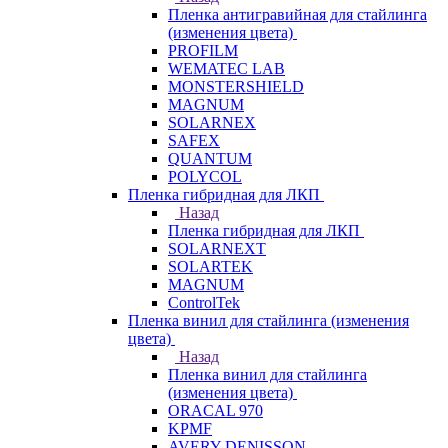
Пленка антигравийная для стайлинга
(изменения цвета)
PROFILM
WEMATEC LAB
MONSTERSHIELD
MAGNUM
SOLARNEX
SAFEX
QUANTUM
POLYCOL
Пленка гибридная для ЛКП
Назад
Пленка гибридная для ЛКП
SOLARNEXT
SOLARTEK
MAGNUM
ControlTek
Пленка винил для стайлинга (изменения
цвета)
Назад
Пленка винил для стайлинга
(изменения цвета)
ORACAL 970
KPMF
AVERY DENISSON