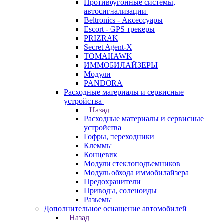
Противоугонные системы,
автосигнализации
Beltronics - Аксессуары
Escort - GPS трекеры
PRIZRAK
Secret Agent-X
TOMAHAWK
ИММОБИЛАЙЗЕРЫ
Модули
PANDORA
Расходные материалы и сервисные
устройства
Назад
Расходные материалы и сервисные
устройства
Гофры, переходники
Клеммы
Концевик
Модули стеклоподъемников
Модуль обхода иммобилайзера
Предохранители
Приводы, соленоиды
Разьемы
Дополнительное оснащение автомобилей
Назад