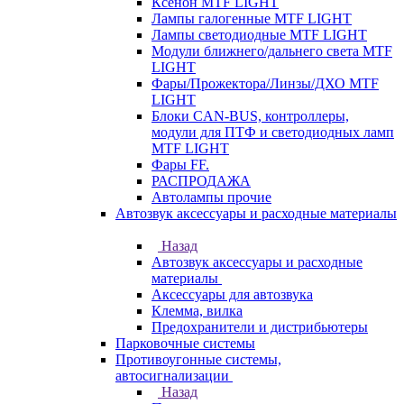
Ксенон MTF LIGHT
Лампы галогенные MTF LIGHT
Лампы светодиодные MTF LIGHT
Модули ближнего/дальнего света MTF
LIGHT
Фары/Прожектора/Линзы/ДХО MTF
LIGHT
Блоки CAN-BUS, контроллеры,
модули для ПТФ и светодиодных ламп
MTF LIGHT
Фары FF.
РАСПРОДАЖА
Автолампы прочие
Автозвук аксессуары и расходные материалы
Назад
Автозвук аксессуары и расходные
материалы
Аксессуары для автозвука
Клемма, вилка
Предохранители и дистрибьютеры
Парковочные системы
Противоугонные системы,
автосигнализации
Назад