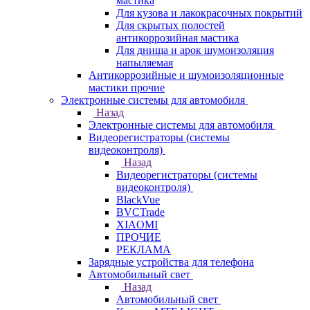
мастика
Для кузова и лакокрасочных покрытий
Для скрытых полостей
антикоррозийная мастика
Для днища и арок шумоизоляция
напыляемая
Антикоррозийные и шумоизоляционные
мастики прочие
Электронные системы для автомобиля
Назад
Электронные системы для автомобиля
Видеорегистраторы (системы
видеоконтроля)
Назад
Видеорегистраторы (системы
видеоконтроля)
BlackVue
BVCTrade
XIAOMI
ПРОЧИЕ
РЕКЛАМА
Зарядные устройства для телефона
Автомобильный свет
Назад
Автомобильный свет