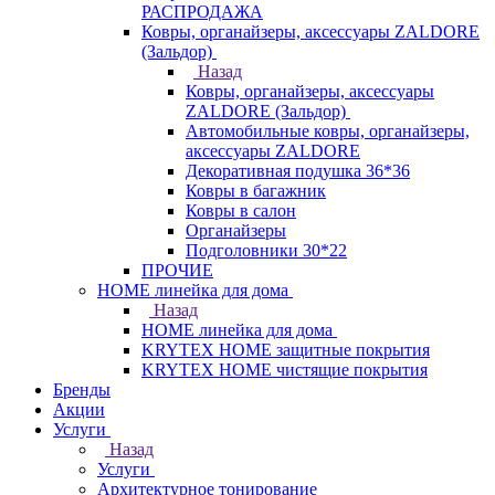
РАСПРОДАЖА
Ковры, органайзеры, аксессуары ZALDORE
(Зальдор)
Назад
Ковры, органайзеры, аксессуары
ZALDORE (Зальдор)
Автомобильные ковры, органайзеры,
аксессуары ZALDORE
Декоративная подушка 36*36
Ковры в багажник
Ковры в салон
Органайзеры
Подголовники 30*22
ПРОЧИЕ
HOME линейка для дома
Назад
HOME линейка для дома
KRYTEX HOME защитные покрытия
KRYTEX HOME чистящие покрытия
Бренды
Акции
Услуги
Назад
Услуги
Архитектурное тонирование