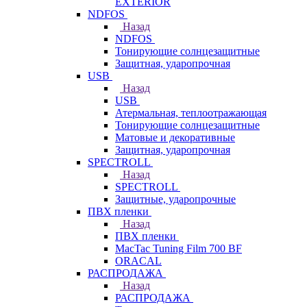
EXTERIOR
NDFOS
Назад
NDFOS
Тонирующие солнцезащитные
Защитная, ударопрочная
USB
Назад
USB
Атермальная, теплоотражающая
Тонирующие солнцезащитные
Матовые и декоративные
Защитная, ударопрочная
SPECTROLL
Назад
SPECTROLL
Защитные, ударопрочные
ПВХ пленки
Назад
ПВХ пленки
MacTac Tuning Film 700 BF
ORACAL
РАСПРОДАЖА
Назад
РАСПРОДАЖА