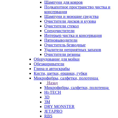
Шампуни для ковров
Подкапотное пространство чистка и
консервация
Шампуни и моющие средства
Очистители дисков и кузова
Очистители стекол
Спецочистители
Интерьер чистка и консервация
Пятновыводители
Очиститель безводные
Удалители неприятных запахов
Очистители резины
Оборудование для мойки
Обезжириватели
Глина и автоскрабы
Кисти, щетки, ершики, губки
Микрофибры, салфетки, полотенца
Назад
Микрофибры, салфетки, полотенца
Hi-TECH
3D
3М
DRY MONSTER
JETAPRO
RBS