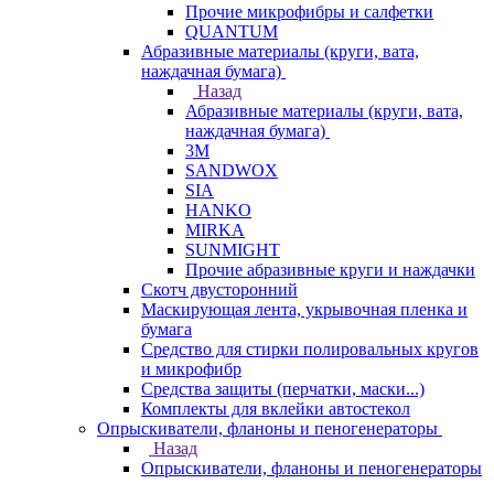
Прочие микрофибры и салфетки
QUANTUM
Абразивные материалы (круги, вата,
наждачная бумага)
Назад
Абразивные материалы (круги, вата,
наждачная бумага)
3М
SANDWOX
SIA
HANKO
MIRKA
SUNMIGHT
Прочие абразивные круги и наждачки
Скотч двусторонний
Маскирующая лента, укрывочная пленка и
бумага
Средство для стирки полировальных кругов
и микрофибр
Средства защиты (перчатки, маски...)
Комплекты для вклейки автостекол
Опрыскиватели, фланоны и пеногенераторы
Назад
Опрыскиватели, фланоны и пеногенераторы