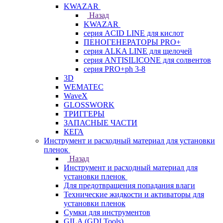
KWAZAR
Назад
KWAZAR
серия ACID LINE для кислот
ПЕНОГЕНЕРАТОРЫ PRO+
серия ALKA LINE для щелочей
серия ANTISILICONE для солвентов
серия PRO+ph 3-8
3D
WEMATEC
WaveX
GLOSSWORK
ТРИГГЕРЫ
ЗАПАСНЫЕ ЧАСТИ
КЕГА
Инструмент и расходный материал для установки
пленок
Назад
Инструмент и расходный материал для
установки пленок
Для предотвращения попадания влаги
Технические жидкости и активаторы для
установки пленок
Сумки для инструментов
GILA (GDI Tools)