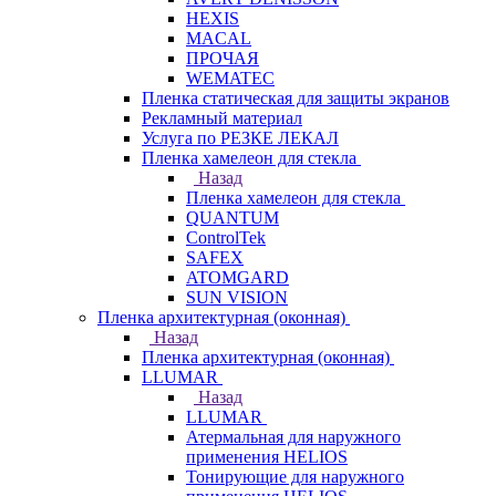
HEXIS
MACAL
ПРОЧАЯ
WEMATEC
Пленка статическая для защиты экранов
Рекламный материал
Услуга по РЕЗКЕ ЛЕКАЛ
Пленка хамелеон для стекла
Назад
Пленка хамелеон для стекла
QUANTUM
ControlTek
SAFEX
ATOMGARD
SUN VISION
Пленка архитектурная (оконная)
Назад
Пленка архитектурная (оконная)
LLUMAR
Назад
LLUMAR
Атермальная для наружного
применения HELIOS
Тонирующие для наружного