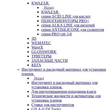
KWAZAR
Назад
KWAZAR
серия ACID LINE для кислот
ПЕНОГЕНЕРАТОРЫ PRO+
серия ALKA LINE для щелочей
серия ANTISILICONE для солвентов
серия PRO+ph 3-8
3D
WEMATEC
WaveX
GLOSSWORK
ТРИГГЕРЫ
ЗАПАСНЫЕ ЧАСТИ
КЕГА
Инструмент и расходный материал для установки
пленок
Назад
Инструмент и расходный материал для
установки пленок
Для предотвращения попадания влаги
Технические жидкости и активаторы для
установки пленок
Сумки для инструментов
GILA (GDI Tools)