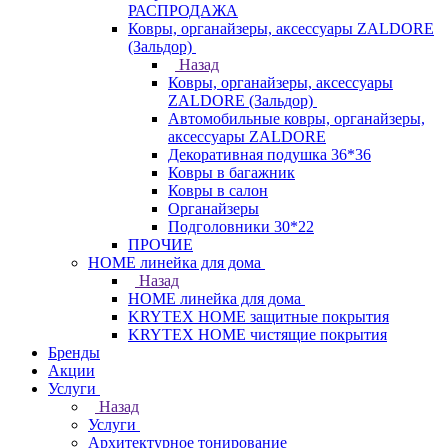
РАСПРОДАЖА
Ковры, органайзеры, аксессуары ZALDORE
(Зальдор)
Назад
Ковры, органайзеры, аксессуары
ZALDORE (Зальдор)
Автомобильные ковры, органайзеры,
аксессуары ZALDORE
Декоративная подушка 36*36
Ковры в багажник
Ковры в салон
Органайзеры
Подголовники 30*22
ПРОЧИЕ
HOME линейка для дома
Назад
HOME линейка для дома
KRYTEX HOME защитные покрытия
KRYTEX HOME чистящие покрытия
Бренды
Акции
Услуги
Назад
Услуги
Архитектурное тонирование