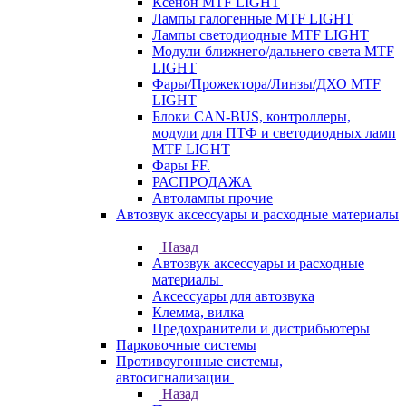
Ксенон MTF LIGHT
Лампы галогенные MTF LIGHT
Лампы светодиодные MTF LIGHT
Модули ближнего/дальнего света MTF
LIGHT
Фары/Прожектора/Линзы/ДХО MTF
LIGHT
Блоки CAN-BUS, контроллеры,
модули для ПТФ и светодиодных ламп
MTF LIGHT
Фары FF.
РАСПРОДАЖА
Автолампы прочие
Автозвук аксессуары и расходные материалы
Назад
Автозвук аксессуары и расходные
материалы
Аксессуары для автозвука
Клемма, вилка
Предохранители и дистрибьютеры
Парковочные системы
Противоугонные системы,
автосигнализации
Назад