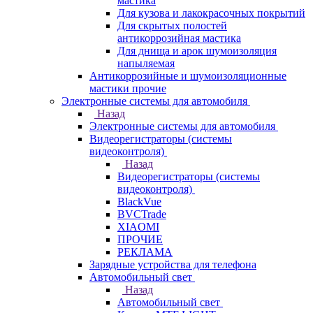
мастика
Для кузова и лакокрасочных покрытий
Для скрытых полостей
антикоррозийная мастика
Для днища и арок шумоизоляция
напыляемая
Антикоррозийные и шумоизоляционные
мастики прочие
Электронные системы для автомобиля
Назад
Электронные системы для автомобиля
Видеорегистраторы (системы
видеоконтроля)
Назад
Видеорегистраторы (системы
видеоконтроля)
BlackVue
BVCTrade
XIAOMI
ПРОЧИЕ
РЕКЛАМА
Зарядные устройства для телефона
Автомобильный свет
Назад
Автомобильный свет