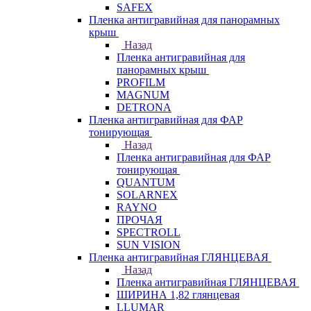
SAFEX
Пленка антигравийная для панорамных
крыш
Назад
Пленка антигравийная для
панорамных крыш
PROFILM
MAGNUM
DETRONA
Пленка антигравийная для ФАР
тонирующая
Назад
Пленка антигравийная для ФАР
тонирующая
QUANTUM
SOLARNEX
RAYNO
ПРОЧАЯ
SPECTROLL
SUN VISION
Пленка антигравийная ГЛЯНЦЕВАЯ
Назад
Пленка антигравийная ГЛЯНЦЕВАЯ
ШИРИНА 1,82 глянцевая
LLUMAR