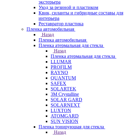
экстерьера
Уход за резиной и пластиком
Квик, силанты и гибридные составы для
интерьера
Реставратор пластика
Пленка автомобильная
Назад
Пленка автомобильная
Пленка атермальная для стекла
Назад
Пленка атермальная для стекла
LLUMAR
PROFILM
RAYNO
QUANTUM
SAFEX
SOLARTEK
3M Crystalline
SOLAR GARD
SOLARNEXT
LUXTON
ATOMGARD
SUN VISION
Пленка тонирующая для стекла
Назад