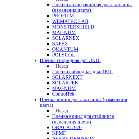
Пленка антигравийная для стайлинга
(изменения цвета)
PROFILM
WEMATEC LAB
MONSTERSHIELD
MAGNUM
SOLARNEX
SAFEX
QUANTUM
POLYCOL
Пленка гибридная для ЛКП
Назад
Пленка гибридная для ЛКП
SOLARNEXT
SOLARTEK
MAGNUM
ControlTek
Пленка винил для стайлинга (изменения
цвета)
Назад
Пленка винил для стайлинга
(изменения цвета)
ORACAL 970
KPMF
AVERY DENISSON