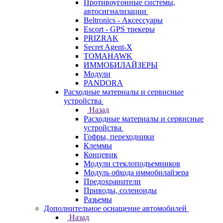
Противоугонные системы,
автосигнализации
Beltronics - Аксессуары
Escort - GPS трекеры
PRIZRAK
Secret Agent-X
TOMAHAWK
ИММОБИЛАЙЗЕРЫ
Модули
PANDORA
Расходные материалы и сервисные
устройства
Назад
Расходные материалы и сервисные
устройства
Гофры, переходники
Клеммы
Концевик
Модули стеклоподъемников
Модуль обхода иммобилайзера
Предохранители
Приводы, соленоиды
Разьемы
Дополнительное оснащение автомобилей
Назад