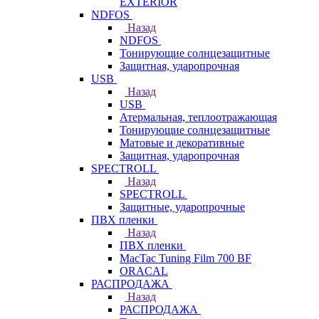
EXTERIOR
NDFOS
Назад
NDFOS
Тонирующие солнцезащитные
Защитная, ударопрочная
USB
Назад
USB
Атермальная, теплоотражающая
Тонирующие солнцезащитные
Матовые и декоративные
Защитная, ударопрочная
SPECTROLL
Назад
SPECTROLL
Защитные, ударопрочные
ПВХ пленки
Назад
ПВХ пленки
MacTac Tuning Film 700 BF
ORACAL
РАСПРОДАЖА
Назад
РАСПРОДАЖА