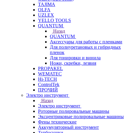
TAJIMA
OLFA
UZLEX
YELLO TOOLS
QUANTUM
Назад
QUANTUM
Аксессуары для работы с пленками
Для полиуретановых и гибридных
пленок
Для тонировки и винила
Ножи, скребки, лезвия
PROPAKEL
WEMATEC
Hi-TECH
ControlTek
ПРОЧИЙ
Электро инструмент
Назад
Электро инструмент
Роторные полировальные машины
Эксцентриковые полировальные машины
Фены технические
Аккумуляторный инструмент
Турбосушки