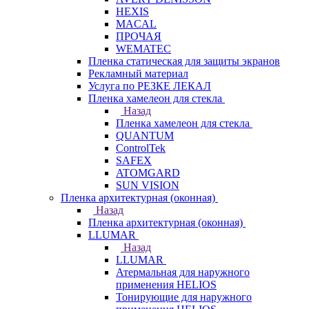
HEXIS
MACAL
ПРОЧАЯ
WEMATEC
Пленка статическая для защиты экранов
Рекламный материал
Услуга по РЕЗКЕ ЛЕКАЛ
Пленка хамелеон для стекла
Назад
Пленка хамелеон для стекла
QUANTUM
ControlTek
SAFEX
ATOMGARD
SUN VISION
Пленка архитектурная (оконная)
Назад
Пленка архитектурная (оконная)
LLUMAR
Назад
LLUMAR
Атермальная для наружного
применения HELIOS
Тонирующие для наружного