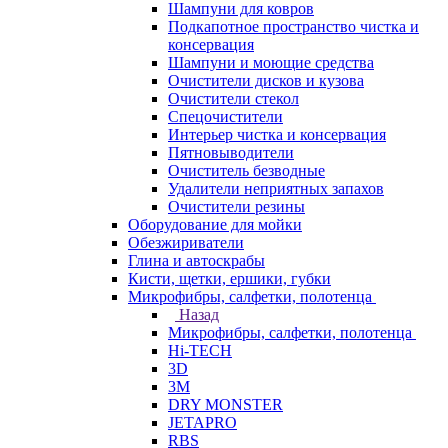
Шампуни для ковров
Подкапотное пространство чистка и
консервация
Шампуни и моющие средства
Очистители дисков и кузова
Очистители стекол
Спецочистители
Интерьер чистка и консервация
Пятновыводители
Очиститель безводные
Удалители неприятных запахов
Очистители резины
Оборудование для мойки
Обезжириватели
Глина и автоскрабы
Кисти, щетки, ершики, губки
Микрофибры, салфетки, полотенца
Назад
Микрофибры, салфетки, полотенца
Hi-TECH
3D
3М
DRY MONSTER
JETAPRO
RBS