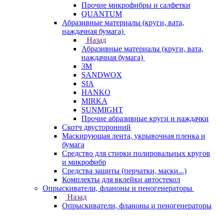
Прочие микрофибры и салфетки
QUANTUM
Абразивные материалы (круги, вата,
наждачная бумага)
Назад
Абразивные материалы (круги, вата,
наждачная бумага)
3М
SANDWOX
SIA
HANKO
MIRKA
SUNMIGHT
Прочие абразивные круги и наждачки
Скотч двусторонний
Маскирующая лента, укрывочная пленка и
бумага
Средство для стирки полировальных кругов
и микрофибр
Средства защиты (перчатки, маски...)
Комплекты для вклейки автостекол
Опрыскиватели, фланоны и пеногенераторы
Назад
Опрыскиватели, фланоны и пеногенераторы