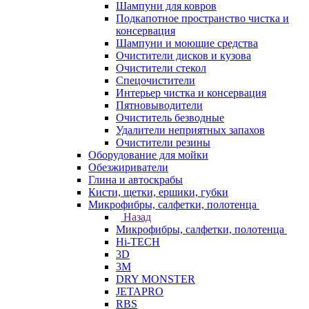
Шампуни для ковров
Подкапотное пространство чистка и
консервация
Шампуни и моющие средства
Очистители дисков и кузова
Очистители стекол
Спецочистители
Интерьер чистка и консервация
Пятновыводители
Очиститель безводные
Удалители неприятных запахов
Очистители резины
Оборудование для мойки
Обезжириватели
Глина и автоскрабы
Кисти, щетки, ершики, губки
Микрофибры, салфетки, полотенца
Назад
Микрофибры, салфетки, полотенца
Hi-TECH
3D
3М
DRY MONSTER
JETAPRO
RBS