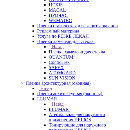
HEXIS
MACAL
ПРОЧАЯ
WEMATEC
Пленка статическая для защиты экранов
Рекламный материал
Услуга по РЕЗКЕ ЛЕКАЛ
Пленка хамелеон для стекла
Назад
Пленка хамелеон для стекла
QUANTUM
ControlTek
SAFEX
ATOMGARD
SUN VISION
Пленка архитектурная (оконная)
Назад
Пленка архитектурная (оконная)
LLUMAR
Назад
LLUMAR
Атермальная для наружного
применения HELIOS
Тонирующие для наружного