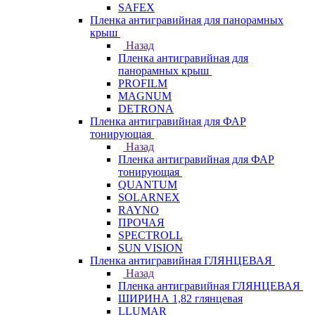
SAFEX
Пленка антигравийная для панорамных
крыш
Назад
Пленка антигравийная для
панорамных крыш
PROFILM
MAGNUM
DETRONA
Пленка антигравийная для ФАР
тонирующая
Назад
Пленка антигравийная для ФАР
тонирующая
QUANTUM
SOLARNEX
RAYNO
ПРОЧАЯ
SPECTROLL
SUN VISION
Пленка антигравийная ГЛЯНЦЕВАЯ
Назад
Пленка антигравийная ГЛЯНЦЕВАЯ
ШИРИНА 1,82 глянцевая
LLUMAR