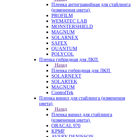
Пленка антигравийная для стайлинга
(изменения цвета)
PROFILM
WEMATEC LAB
MONSTERSHIELD
MAGNUM
SOLARNEX
SAFEX
QUANTUM
POLYCOL
Пленка гибридная для ЛКП
Назад
Пленка гибридная для ЛКП
SOLARNEXT
SOLARTEK
MAGNUM
ControlTek
Пленка винил для стайлинга (изменения
цвета)
Назад
Пленка винил для стайлинга
(изменения цвета)
ORACAL 970
KPMF
AVERY DENISSON