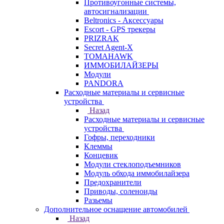
Противоугонные системы,
автосигнализации
Beltronics - Аксессуары
Escort - GPS трекеры
PRIZRAK
Secret Agent-X
TOMAHAWK
ИММОБИЛАЙЗЕРЫ
Модули
PANDORA
Расходные материалы и сервисные
устройства
Назад
Расходные материалы и сервисные
устройства
Гофры, переходники
Клеммы
Концевик
Модули стеклоподъемников
Модуль обхода иммобилайзера
Предохранители
Приводы, соленоиды
Разьемы
Дополнительное оснащение автомобилей
Назад