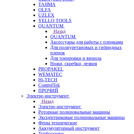
TAJIMA
OLFA
UZLEX
YELLO TOOLS
QUANTUM
Назад
QUANTUM
Аксессуары для работы с пленками
Для полиуретановых и гибридных
пленок
Для тонировки и винила
Ножи, скребки, лезвия
PROPAKEL
WEMATEC
Hi-TECH
ControlTek
ПРОЧИЙ
Электро инструмент
Назад
Электро инструмент
Роторные полировальные машины
Эксцентриковые полировальные машины
Фены технические
Аккумуляторный инструмент
Турбосушки