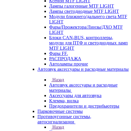
Ксенон MTF LIGHT
Лампы галогенные MTF LIGHT
Лампы светодиодные MTF LIGHT
Модули ближнего/дальнего света MTF
LIGHT
Фары/Прожектора/Линзы/ДХО MTF
LIGHT
Блоки CAN-BUS, контроллеры,
модули для ПТФ и светодиодных ламп
MTF LIGHT
Фары FF.
РАСПРОДАЖА
Автолампы прочие
Автозвук аксессуары и расходные материалы
Назад
Автозвук аксессуары и расходные
материалы
Аксессуары для автозвука
Клемма, вилка
Предохранители и дистрибьютеры
Парковочные системы
Противоугонные системы,
автосигнализации
Назад