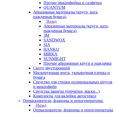
Прочие микрофибры и салфетки
QUANTUM
Абразивные материалы (круги, вата,
наждачная бумага)
Назад
Абразивные материалы (круги, вата,
наждачная бумага)
3М
SANDWOX
SIA
HANKO
MIRKA
SUNMIGHT
Прочие абразивные круги и наждачки
Скотч двусторонний
Маскирующая лента, укрывочная пленка и
бумага
Средство для стирки полировальных кругов
и микрофибр
Средства защиты (перчатки, маски...)
Комплекты для вклейки автостекол
Опрыскиватели, фланоны и пеногенераторы
Назад
Опрыскиватели, фланоны и пеногенераторы