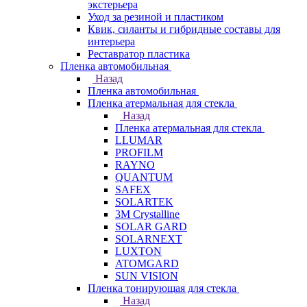
экстерьера
Уход за резиной и пластиком
Квик, силанты и гибридные составы для
интерьера
Реставратор пластика
Пленка автомобильная
Назад
Пленка автомобильная
Пленка атермальная для стекла
Назад
Пленка атермальная для стекла
LLUMAR
PROFILM
RAYNO
QUANTUM
SAFEX
SOLARTEK
3M Crystalline
SOLAR GARD
SOLARNEXT
LUXTON
ATOMGARD
SUN VISION
Пленка тонирующая для стекла
Назад