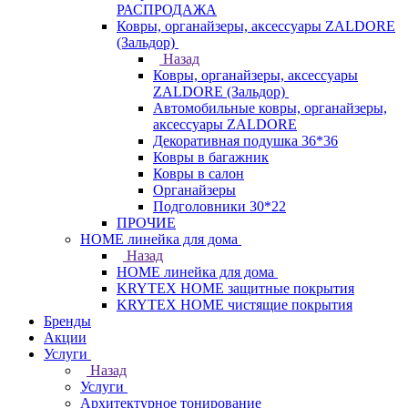
РАСПРОДАЖА
Ковры, органайзеры, аксессуары ZALDORE
(Зальдор)
Назад
Ковры, органайзеры, аксессуары
ZALDORE (Зальдор)
Автомобильные ковры, органайзеры,
аксессуары ZALDORE
Декоративная подушка 36*36
Ковры в багажник
Ковры в салон
Органайзеры
Подголовники 30*22
ПРОЧИЕ
HOME линейка для дома
Назад
HOME линейка для дома
KRYTEX HOME защитные покрытия
KRYTEX HOME чистящие покрытия
Бренды
Акции
Услуги
Назад
Услуги
Архитектурное тонирование