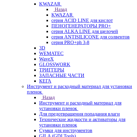
KWAZAR
Назад
KWAZAR
серия ACID LINE для кислот
ПЕНОГЕНЕРАТОРЫ PRO+
серия ALKA LINE для щелочей
серия ANTISILICONE для солвентов
серия PRO+ph 3-8
3D
WEMATEC
WaveX
GLOSSWORK
ТРИГГЕРЫ
ЗАПАСНЫЕ ЧАСТИ
КЕГА
Инструмент и расходный материал для установки
пленок
Назад
Инструмент и расходный материал для
установки пленок
Для предотвращения попадания влаги
Технические жидкости и активаторы для
установки пленок
Сумки для инструментов
GILA (GDI Tools)