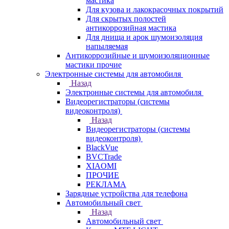
мастика
Для кузова и лакокрасочных покрытий
Для скрытых полостей
антикоррозийная мастика
Для днища и арок шумоизоляция
напыляемая
Антикоррозийные и шумоизоляционные
мастики прочие
Электронные системы для автомобиля
Назад
Электронные системы для автомобиля
Видеорегистраторы (системы
видеоконтроля)
Назад
Видеорегистраторы (системы
видеоконтроля)
BlackVue
BVCTrade
XIAOMI
ПРОЧИЕ
РЕКЛАМА
Зарядные устройства для телефона
Автомобильный свет
Назад
Автомобильный свет