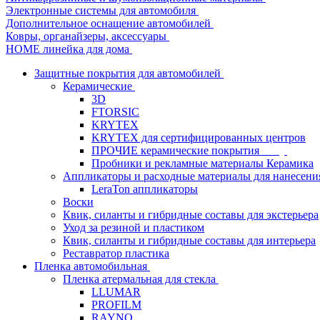
Электронные системы для автомобиля
Дополнительное оснащение автомобилей
Ковры, органайзеры, аксессуары
HOME линейка для дома
Защитные покрытия для автомобилей
Керамические
3D
FTORSIC
KRYTEX
KRYTEX для сертифицированных центров
ПРОЧИЕ керамические покрытия
Пробники и рекламные материалы Керамика
Аппликаторы и расходные материалы для нанесени
LeraTon аппликаторы
Воски
Квик, силанты и гибридные составы для экстерьера
Уход за резиной и пластиком
Квик, силанты и гибридные составы для интерьера
Реставратор пластика
Пленка автомобильная
Пленка атермальная для стекла
LLUMAR
PROFILM
RAYNO