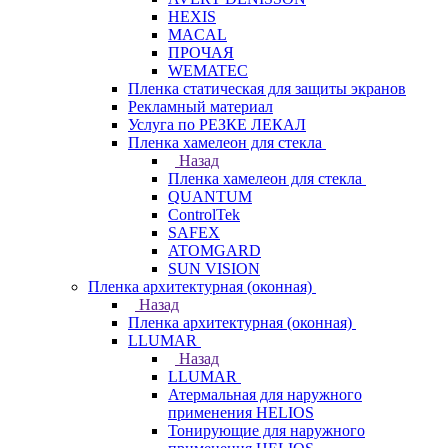
HEXIS
MACAL
ПРОЧАЯ
WEMATEC
Пленка статическая для защиты экранов
Рекламный материал
Услуга по РЕЗКЕ ЛЕКАЛ
Пленка хамелеон для стекла
Назад
Пленка хамелеон для стекла
QUANTUM
ControlTek
SAFEX
ATOMGARD
SUN VISION
Пленка архитектурная (оконная)
Назад
Пленка архитектурная (оконная)
LLUMAR
Назад
LLUMAR
Атермальная для наружного
применения HELIOS
Тонирующие для наружного