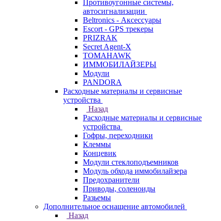
Противоугонные системы,
автосигнализации
Beltronics - Аксессуары
Escort - GPS трекеры
PRIZRAK
Secret Agent-X
TOMAHAWK
ИММОБИЛАЙЗЕРЫ
Модули
PANDORA
Расходные материалы и сервисные
устройства
Назад
Расходные материалы и сервисные
устройства
Гофры, переходники
Клеммы
Концевик
Модули стеклоподъемников
Модуль обхода иммобилайзера
Предохранители
Приводы, соленоиды
Разьемы
Дополнительное оснащение автомобилей
Назад