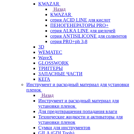
KWAZAR
Назад
KWAZAR
серия ACID LINE для кислот
ПЕНОГЕНЕРАТОРЫ PRO+
серия ALKA LINE для щелочей
серия ANTISILICONE для солвентов
серия PRO+ph 3-8
3D
WEMATEC
WaveX
GLOSSWORK
ТРИГГЕРЫ
ЗАПАСНЫЕ ЧАСТИ
КЕГА
Инструмент и расходный материал для установки
пленок
Назад
Инструмент и расходный материал для
установки пленок
Для предотвращения попадания влаги
Технические жидкости и активаторы для
установки пленок
Сумки для инструментов
GILA (GDI Tools)