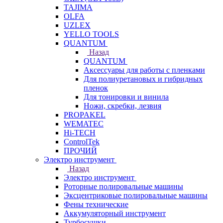
TAJIMA
OLFA
UZLEX
YELLO TOOLS
QUANTUM
Назад
QUANTUM
Аксессуары для работы с пленками
Для полиуретановых и гибридных
пленок
Для тонировки и винила
Ножи, скребки, лезвия
PROPAKEL
WEMATEC
Hi-TECH
ControlTek
ПРОЧИЙ
Электро инструмент
Назад
Электро инструмент
Роторные полировальные машины
Эксцентриковые полировальные машины
Фены технические
Аккумуляторный инструмент
Турбосушки