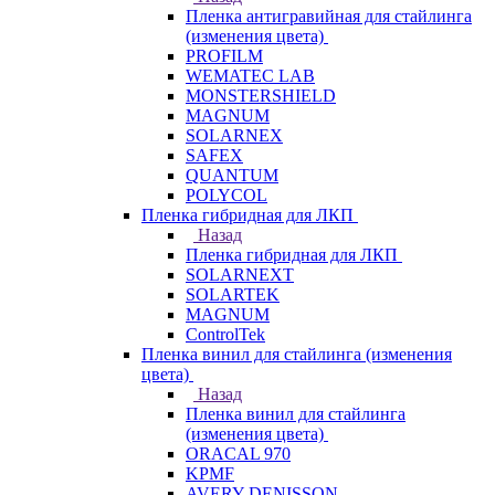
Пленка антигравийная для стайлинга
(изменения цвета)
PROFILM
WEMATEC LAB
MONSTERSHIELD
MAGNUM
SOLARNEX
SAFEX
QUANTUM
POLYCOL
Пленка гибридная для ЛКП
Назад
Пленка гибридная для ЛКП
SOLARNEXT
SOLARTEK
MAGNUM
ControlTek
Пленка винил для стайлинга (изменения
цвета)
Назад
Пленка винил для стайлинга
(изменения цвета)
ORACAL 970
KPMF
AVERY DENISSON