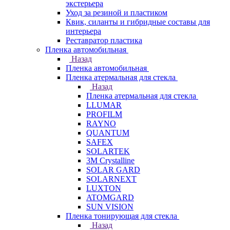
экстерьера
Уход за резиной и пластиком
Квик, силанты и гибридные составы для
интерьера
Реставратор пластика
Пленка автомобильная
Назад
Пленка автомобильная
Пленка атермальная для стекла
Назад
Пленка атермальная для стекла
LLUMAR
PROFILM
RAYNO
QUANTUM
SAFEX
SOLARTEK
3M Crystalline
SOLAR GARD
SOLARNEXT
LUXTON
ATOMGARD
SUN VISION
Пленка тонирующая для стекла
Назад