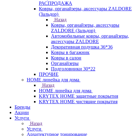
РАСПРОДАЖА
Ковры, органайзеры, аксессуары ZALDORE
(Зальдор)
Назад
Ковры, органайзеры, аксессуары
ZALDORE (Зальдор)
Автомобильные ковры, органайзеры,
аксессуары ZALDORE
Декоративная подушка 36*36
Ковры в багажник
Ковры в салон
Органайзеры
Подголовники 30*22
ПРОЧИЕ
HOME линейка для дома
Назад
HOME линейка для дома
KRYTEX HOME защитные покрытия
KRYTEX HOME чистящие покрытия
Бренды
Акции
Услуги
Назад
Услуги
Архитектурное тонирование