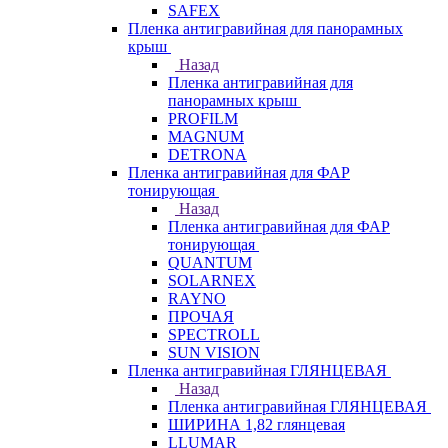
SAFEX
Пленка антигравийная для панорамных
крыш
Назад
Пленка антигравийная для
панорамных крыш
PROFILM
MAGNUM
DETRONA
Пленка антигравийная для ФАР
тонирующая
Назад
Пленка антигравийная для ФАР
тонирующая
QUANTUM
SOLARNEX
RAYNO
ПРОЧАЯ
SPECTROLL
SUN VISION
Пленка антигравийная ГЛЯНЦЕВАЯ
Назад
Пленка антигравийная ГЛЯНЦЕВАЯ
ШИРИНА 1,82 глянцевая
LLUMAR