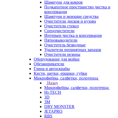
Шампуни для ковров
Подкапотное пространство чистка и
консервация
Шампуни и моющие средства
Очистители дисков и кузова
Очистители стекол
Спецочистители
Интерьер чистка и консервация
Пятновыводители
Очиститель безводные
Удалители неприятных запахов
Очистители резины
Оборудование для мойки
Обезжириватели
Глина и автоскрабы
Кисти, щетки, ершики, губки
Микрофибры, салфетки, полотенца
Назад
Микрофибры, салфетки, полотенца
Hi-TECH
3D
3М
DRY MONSTER
JETAPRO
RBS