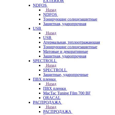
EXTERIOR
NDFOS
Назад
NDFOS
Тонирующие солнцезащитные
Защитная, ударопрочная
USB
Назад
USB
Атермальная, теплоотражающая
Тонирующие солнцезащитные
Матовые и декоративные
Защитная, ударопрочная
SPECTROLL
Назад
SPECTROLL
Защитные, ударопрочные
ПВХ пленки
Назад
ПВХ пленки
MacTac Tuning Film 700 BF
ORACAL
РАСПРОДАЖА
Назад
РАСПРОДАЖА