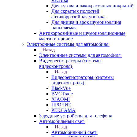
мастика
Для кузова и лакокрасочных покрытий
Для скрытых полостей
антикоррозийная мастика
Для днища и арок шумоизоляция
напыляемая
Антикоррозийные и шумоизоляционные
мастики прочие
Электронные системы для автомобиля
Назад
Электронные системы для автомобиля
Видеорегистраторы (системы
видеоконтроля)
Назад
Видеорегистраторы (системы
видеоконтроля)
BlackVue
BVCTrade
XIAOMI
ПРОЧИЕ
РЕКЛАМА
Зарядные устройства для телефона
Автомобильный свет
Назад
Автомобильный свет