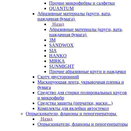
Прочие микрофибры и салфетки
QUANTUM
Абразивные материалы (круги, вата,
наждачная бумага)
Назад
Абразивные материалы (круги, вата,
наждачная бумага)
3М
SANDWOX
SIA
HANKO
MIRKA
SUNMIGHT
Прочие абразивные круги и наждачки
Скотч двусторонний
Маскирующая лента, укрывочная пленка и
бумага
Средство для стирки полировальных кругов
и микрофибр
Средства защиты (перчатки, маски...)
Комплекты для вклейки автостекол
Опрыскиватели, фланоны и пеногенераторы
Назад
Опрыскиватели, фланоны и пеногенераторы