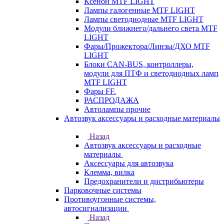
Ксенон MTF LIGHT
Лампы галогенные MTF LIGHT
Лампы светодиодные MTF LIGHT
Модули ближнего/дальнего света MTF
LIGHT
Фары/Прожектора/Линзы/ДХО MTF
LIGHT
Блоки CAN-BUS, контроллеры,
модули для ПТФ и светодиодных ламп
MTF LIGHT
Фары FF.
РАСПРОДАЖА
Автолампы прочие
Автозвук аксессуары и расходные материалы
Назад
Автозвук аксессуары и расходные
материалы
Аксессуары для автозвука
Клемма, вилка
Предохранители и дистрибьютеры
Парковочные системы
Противоугонные системы,
автосигнализации
Назад