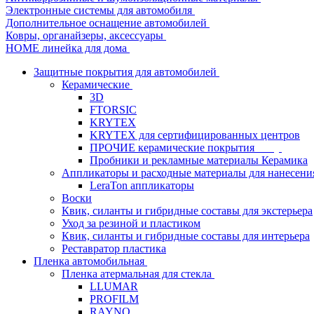
Электронные системы для автомобиля
Дополнительное оснащение автомобилей
Ковры, органайзеры, аксессуары
HOME линейка для дома
Защитные покрытия для автомобилей
Керамические
3D
FTORSIC
KRYTEX
KRYTEX для сертифицированных центров
ПРОЧИЕ керамические покрытия
Пробники и рекламные материалы Керамика
Аппликаторы и расходные материалы для нанесени
LeraTon аппликаторы
Воски
Квик, силанты и гибридные составы для экстерьера
Уход за резиной и пластиком
Квик, силанты и гибридные составы для интерьера
Реставратор пластика
Пленка автомобильная
Пленка атермальная для стекла
LLUMAR
PROFILM
RAYNO