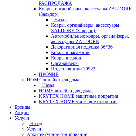
РАСПРОДАЖА
Ковры, органайзеры, аксессуары ZALDORE
(Зальдор)
Назад
Ковры, органайзеры, аксессуары
ZALDORE (Зальдор)
Автомобильные ковры, органайзеры,
аксессуары ZALDORE
Декоративная подушка 36*36
Ковры в багажник
Ковры в салон
Органайзеры
Подголовники 30*22
ПРОЧИЕ
HOME линейка для дома
Назад
HOME линейка для дома
KRYTEX HOME защитные покрытия
KRYTEX HOME чистящие покрытия
Бренды
Акции
Услуги
Назад
Услуги
Архитектурное тонирование