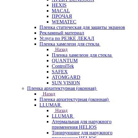
HEXIS
MACAL
ПРОЧАЯ
WEMATEC
Пленка статическая для защиты экранов
Рекламный материал
Услуга по РЕЗКЕ ЛЕКАЛ
Пленка хамелеон для стекла
Назад
Пленка хамелеон для стекла
QUANTUM
ControlTek
SAFEX
ATOMGARD
SUN VISION
Пленка архитектурная (оконная)
Назад
Пленка архитектурная (оконная)
LLUMAR
Назад
LLUMAR
Атермальная для наружного
применения HELIOS
Тонирующие для наружного