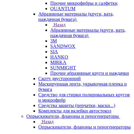
Прочие микрофибры и салфетки
QUANTUM
Абразивные материалы (круги, вата,
наждачная бумага)
Назад
Абразивные материалы (круги, вата,
наждачная бумага)
3М
SANDWOX
SIA
HANKO
MIRKA
SUNMIGHT
Прочие абразивные круги и наждачки
Скотч двусторонний
Маскирующая лента, укрывочная пленка и
бумага
Средство для стирки полировальных кругов
и микрофибр
Средства защиты (перчатки, маски...)
Комплекты для вклейки автостекол
Опрыскиватели, фланоны и пеногенераторы
Назад
Опрыскиватели, фланоны и пеногенераторы