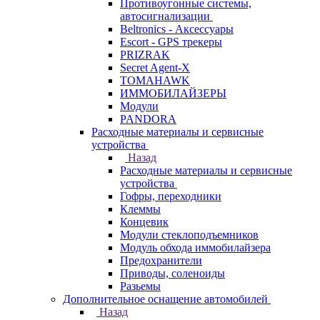
Противоугонные системы,
автосигнализации
Beltronics - Аксессуары
Escort - GPS трекеры
PRIZRAK
Secret Agent-X
TOMAHAWK
ИММОБИЛАЙЗЕРЫ
Модули
PANDORA
Расходные материалы и сервисные
устройства
Назад
Расходные материалы и сервисные
устройства
Гофры, переходники
Клеммы
Концевик
Модули стеклоподъемников
Модуль обхода иммобилайзера
Предохранители
Приводы, соленоиды
Разьемы
Дополнительное оснащение автомобилей
Назад