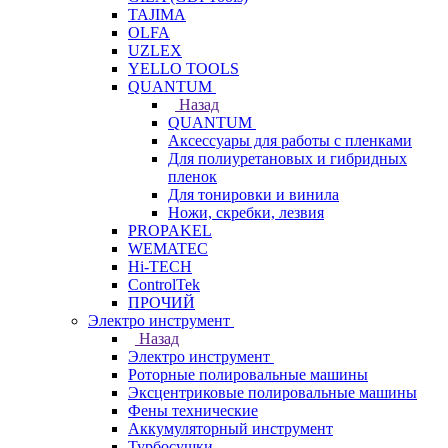
TAJIMA
OLFA
UZLEX
YELLO TOOLS
QUANTUM
Назад
QUANTUM
Аксессуары для работы с пленками
Для полиуретановых и гибридных
пленок
Для тонировки и винила
Ножи, скребки, лезвия
PROPAKEL
WEMATEC
Hi-TECH
ControlTek
ПРОЧИЙ
Электро инструмент
Назад
Электро инструмент
Роторные полировальные машины
Эксцентриковые полировальные машины
Фены технические
Аккумуляторный инструмент
Турбосушки