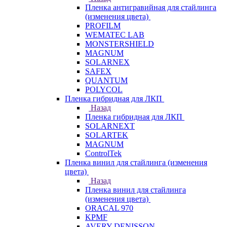
Пленка антигравийная для стайлинга
(изменения цвета)
PROFILM
WEMATEC LAB
MONSTERSHIELD
MAGNUM
SOLARNEX
SAFEX
QUANTUM
POLYCOL
Пленка гибридная для ЛКП
Назад
Пленка гибридная для ЛКП
SOLARNEXT
SOLARTEK
MAGNUM
ControlTek
Пленка винил для стайлинга (изменения
цвета)
Назад
Пленка винил для стайлинга
(изменения цвета)
ORACAL 970
KPMF
AVERY DENISSON