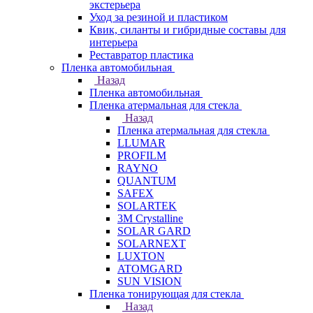
экстерьера
Уход за резиной и пластиком
Квик, силанты и гибридные составы для
интерьера
Реставратор пластика
Пленка автомобильная
Назад
Пленка автомобильная
Пленка атермальная для стекла
Назад
Пленка атермальная для стекла
LLUMAR
PROFILM
RAYNO
QUANTUM
SAFEX
SOLARTEK
3M Crystalline
SOLAR GARD
SOLARNEXT
LUXTON
ATOMGARD
SUN VISION
Пленка тонирующая для стекла
Назад