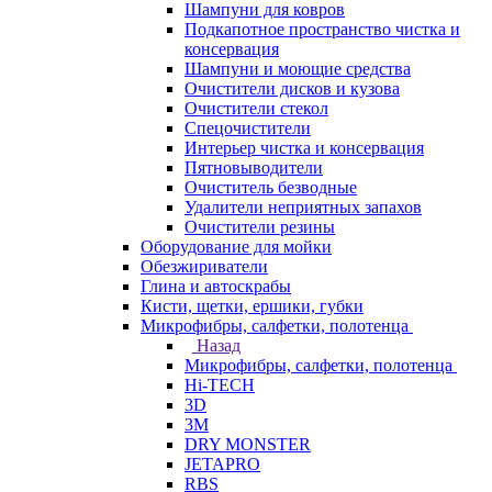
Шампуни для ковров
Подкапотное пространство чистка и
консервация
Шампуни и моющие средства
Очистители дисков и кузова
Очистители стекол
Спецочистители
Интерьер чистка и консервация
Пятновыводители
Очиститель безводные
Удалители неприятных запахов
Очистители резины
Оборудование для мойки
Обезжириватели
Глина и автоскрабы
Кисти, щетки, ершики, губки
Микрофибры, салфетки, полотенца
Назад
Микрофибры, салфетки, полотенца
Hi-TECH
3D
3М
DRY MONSTER
JETAPRO
RBS