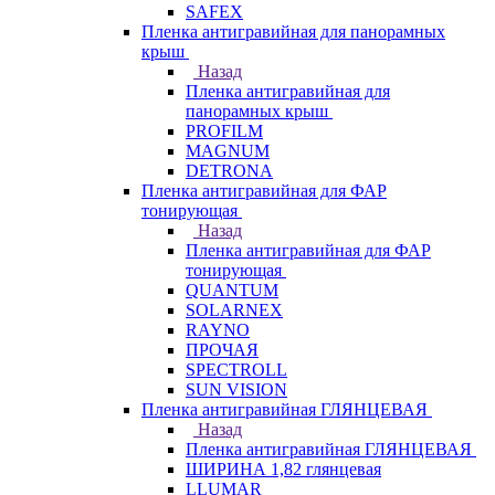
SAFEX
Пленка антигравийная для панорамных
крыш
Назад
Пленка антигравийная для
панорамных крыш
PROFILM
MAGNUM
DETRONA
Пленка антигравийная для ФАР
тонирующая
Назад
Пленка антигравийная для ФАР
тонирующая
QUANTUM
SOLARNEX
RAYNO
ПРОЧАЯ
SPECTROLL
SUN VISION
Пленка антигравийная ГЛЯНЦЕВАЯ
Назад
Пленка антигравийная ГЛЯНЦЕВАЯ
ШИРИНА 1,82 глянцевая
LLUMAR