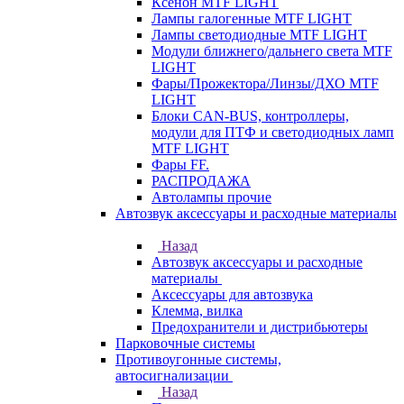
Ксенон MTF LIGHT
Лампы галогенные MTF LIGHT
Лампы светодиодные MTF LIGHT
Модули ближнего/дальнего света MTF
LIGHT
Фары/Прожектора/Линзы/ДХО MTF
LIGHT
Блоки CAN-BUS, контроллеры,
модули для ПТФ и светодиодных ламп
MTF LIGHT
Фары FF.
РАСПРОДАЖА
Автолампы прочие
Автозвук аксессуары и расходные материалы
Назад
Автозвук аксессуары и расходные
материалы
Аксессуары для автозвука
Клемма, вилка
Предохранители и дистрибьютеры
Парковочные системы
Противоугонные системы,
автосигнализации
Назад