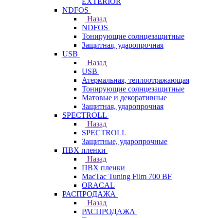
EXTERIOR
NDFOS
Назад
NDFOS
Тонирующие солнцезащитные
Защитная, ударопрочная
USB
Назад
USB
Атермальная, теплоотражающая
Тонирующие солнцезащитные
Матовые и декоративные
Защитная, ударопрочная
SPECTROLL
Назад
SPECTROLL
Защитные, ударопрочные
ПВХ пленки
Назад
ПВХ пленки
MacTac Tuning Film 700 BF
ORACAL
РАСПРОДАЖА
Назад
РАСПРОДАЖА