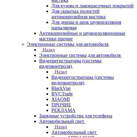
мастика
Для кузова и лакокрасочных покрытий
Для скрытых полостей
антикоррозийная мастика
Для днища и арок шумоизоляция
напыляемая
Антикоррозийные и шумоизоляционные
мастики прочие
Электронные системы для автомобиля
Назад
Электронные системы для автомобиля
Видеорегистраторы (системы
видеоконтроля)
Назад
Видеорегистраторы (системы
видеоконтроля)
BlackVue
BVCTrade
XIAOMI
ПРОЧИЕ
РЕКЛАМА
Зарядные устройства для телефона
Автомобильный свет
Назад
Автомобильный свет