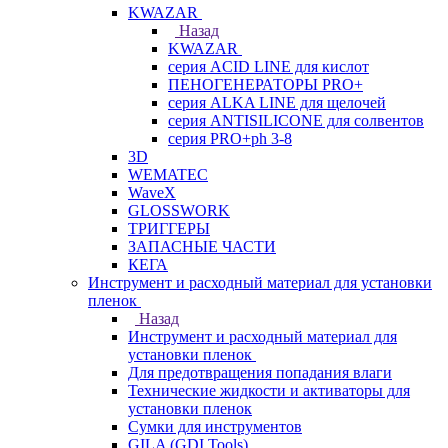
KWAZAR
Назад
KWAZAR
серия ACID LINE для кислот
ПЕНОГЕНЕРАТОРЫ PRO+
серия ALKA LINE для щелочей
серия ANTISILICONE для солвентов
серия PRO+ph 3-8
3D
WEMATEC
WaveX
GLOSSWORK
ТРИГГЕРЫ
ЗАПАСНЫЕ ЧАСТИ
КЕГА
Инструмент и расходный материал для установки
пленок
Назад
Инструмент и расходный материал для
установки пленок
Для предотвращения попадания влаги
Технические жидкости и активаторы для
установки пленок
Сумки для инструментов
GILA (GDI Tools)