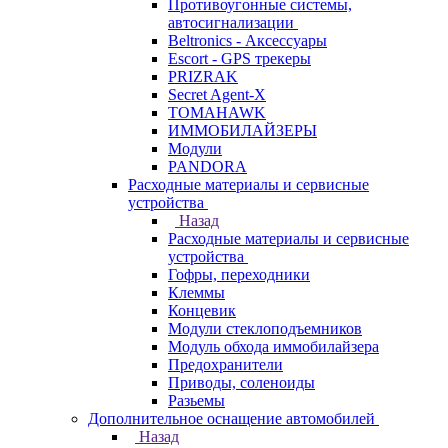
Противоугонные системы,
автосигнализации
Beltronics - Аксессуары
Escort - GPS трекеры
PRIZRAK
Secret Agent-X
TOMAHAWK
ИММОБИЛАЙЗЕРЫ
Модули
PANDORA
Расходные материалы и сервисные
устройства
Назад
Расходные материалы и сервисные
устройства
Гофры, переходники
Клеммы
Концевик
Модули стеклоподъемников
Модуль обхода иммобилайзера
Предохранители
Приводы, соленоиды
Разьемы
Дополнительное оснащение автомобилей
Назад