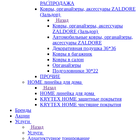
РАСПРОДАЖА
Ковры, органайзеры, аксессуары ZALDORE
(Зальдор)
Назад
Ковры, органайзеры, аксессуары
ZALDORE (Зальдор)
Автомобильные ковры, органайзеры,
аксессуары ZALDORE
Декоративная подушка 36*36
Ковры в багажник
Ковры в салон
Органайзеры
Подголовники 30*22
ПРОЧИЕ
HOME линейка для дома
Назад
HOME линейка для дома
KRYTEX HOME защитные покрытия
KRYTEX HOME чистящие покрытия
Бренды
Акции
Услуги
Назад
Услуги
Архитектурное тонирование