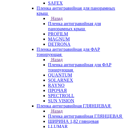
SAFEX
Пленка антигравийная для панорамных
крыш
Назад
Пленка антигравийная для
панорамных крыш
PROFILM
MAGNUM
DETRONA
Пленка антигравийная для ФАР
тонирующая
Назад
Пленка антигравийная для ФАР
тонирующая
QUANTUM
SOLARNEX
RAYNO
ПРОЧАЯ
SPECTROLL
SUN VISION
Пленка антигравийная ГЛЯНЦЕВАЯ
Назад
Пленка антигравийная ГЛЯНЦЕВАЯ
ШИРИНА 1,82 глянцевая
LLUMAR