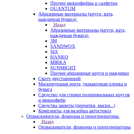
Прочие микрофибры и салфетки
QUANTUM
Абразивные материалы (круги, вата,
наждачная бумага)
Назад
Абразивные материалы (круги, вата,
наждачная бумага)
3М
SANDWOX
SIA
HANKO
MIRKA
SUNMIGHT
Прочие абразивные круги и наждачки
Скотч двусторонний
Маскирующая лента, укрывочная пленка и
бумага
Средство для стирки полировальных кругов
и микрофибр
Средства защиты (перчатки, маски...)
Комплекты для вклейки автостекол
Опрыскиватели, фланоны и пеногенераторы
Назад
Опрыскиватели, фланоны и пеногенераторы