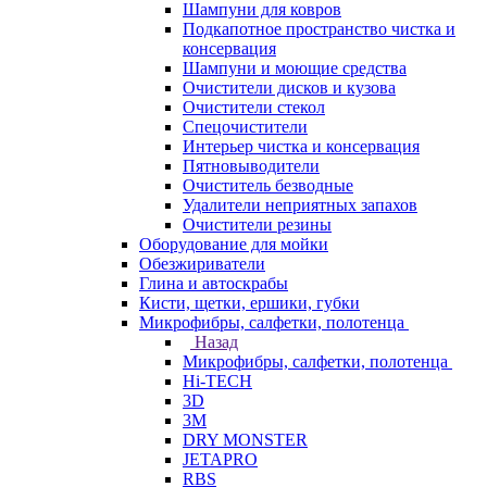
Шампуни для ковров
Подкапотное пространство чистка и
консервация
Шампуни и моющие средства
Очистители дисков и кузова
Очистители стекол
Спецочистители
Интерьер чистка и консервация
Пятновыводители
Очиститель безводные
Удалители неприятных запахов
Очистители резины
Оборудование для мойки
Обезжириватели
Глина и автоскрабы
Кисти, щетки, ершики, губки
Микрофибры, салфетки, полотенца
Назад
Микрофибры, салфетки, полотенца
Hi-TECH
3D
3М
DRY MONSTER
JETAPRO
RBS