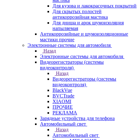
мастика
Для кузова и лакокрасочных покрытий
Для скрытых полостей
антикоррозийная мастика
Для днища и арок шумоизоляция
напыляемая
Антикоррозийные и шумоизоляционные
мастики прочие
Электронные системы для автомобиля
Назад
Электронные системы для автомобиля
Видеорегистраторы (системы
видеоконтроля)
Назад
Видеорегистраторы (системы
видеоконтроля)
BlackVue
BVCTrade
XIAOMI
ПРОЧИЕ
РЕКЛАМА
Зарядные устройства для телефона
Автомобильный свет
Назад
Автомобильный свет