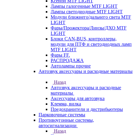
Ксенон MTF LIGHT
Лампы галогенные MTF LIGHT
Лампы светодиодные MTF LIGHT
Модули ближнего/дальнего света MTF
LIGHT
Фары/Прожектора/Линзы/ДХО MTF
LIGHT
Блоки CAN-BUS, контроллеры,
модули для ПТФ и светодиодных ламп
MTF LIGHT
Фары FF.
РАСПРОДАЖА
Автолампы прочие
Автозвук аксессуары и расходные материалы
Назад
Автозвук аксессуары и расходные
материалы
Аксессуары для автозвука
Клемма, вилка
Предохранители и дистрибьютеры
Парковочные системы
Противоугонные системы,
автосигнализации
Назад