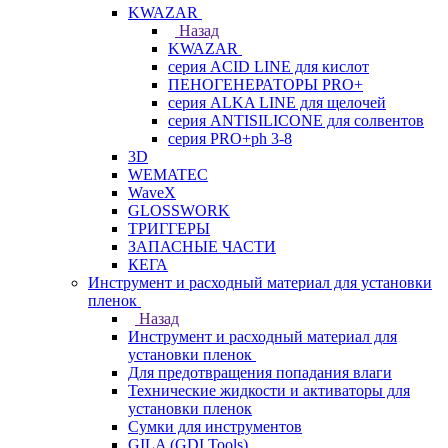
KWAZAR
Назад
KWAZAR
серия ACID LINE для кислот
ПЕНОГЕНЕРАТОРЫ PRO+
серия ALKA LINE для щелочей
серия ANTISILICONE для солвентов
серия PRO+ph 3-8
3D
WEMATEC
WaveX
GLOSSWORK
ТРИГГЕРЫ
ЗАПАСНЫЕ ЧАСТИ
КЕГА
Инструмент и расходный материал для установки
пленок
Назад
Инструмент и расходный материал для
установки пленок
Для предотвращения попадания влаги
Технические жидкости и активаторы для
установки пленок
Сумки для инструментов
GILA (GDI Tools)