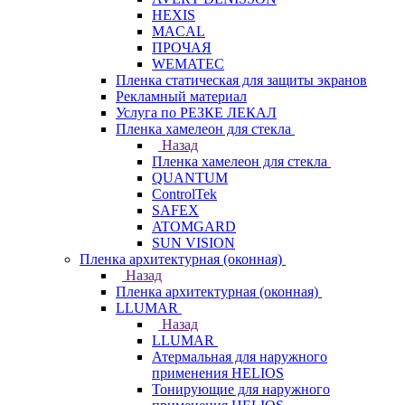
HEXIS
MACAL
ПРОЧАЯ
WEMATEC
Пленка статическая для защиты экранов
Рекламный материал
Услуга по РЕЗКЕ ЛЕКАЛ
Пленка хамелеон для стекла
Назад
Пленка хамелеон для стекла
QUANTUM
ControlTek
SAFEX
ATOMGARD
SUN VISION
Пленка архитектурная (оконная)
Назад
Пленка архитектурная (оконная)
LLUMAR
Назад
LLUMAR
Атермальная для наружного
применения HELIOS
Тонирующие для наружного