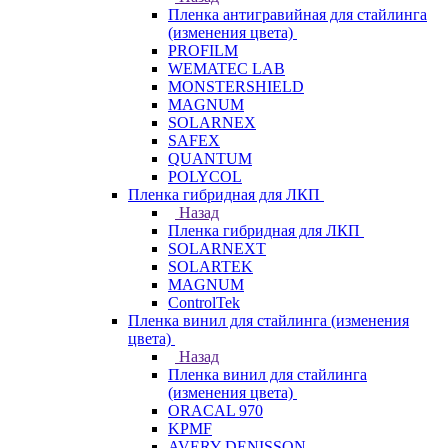
Пленка антигравийная для стайлинга
(изменения цвета)
PROFILM
WEMATEC LAB
MONSTERSHIELD
MAGNUM
SOLARNEX
SAFEX
QUANTUM
POLYCOL
Пленка гибридная для ЛКП
Назад
Пленка гибридная для ЛКП
SOLARNEXT
SOLARTEK
MAGNUM
ControlTek
Пленка винил для стайлинга (изменения
цвета)
Назад
Пленка винил для стайлинга
(изменения цвета)
ORACAL 970
KPMF
AVERY DENISSON