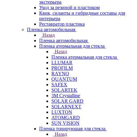
экстерьера
Уход за резиной и пластиком
Квик, силанты и гибридные составы для
интерьера
Реставратор пластика
Пленка автомобильная
Назад
Пленка автомобильная
Пленка атермальная для стекла
Назад
Пленка атермальная для стекла
LLUMAR
PROFILM
RAYNO
QUANTUM
SAFEX
SOLARTEK
3M Crystalline
SOLAR GARD
SOLARNEXT
LUXTON
ATOMGARD
SUN VISION
Пленка тонирующая для стекла
Назад