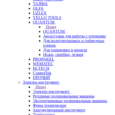
TAJIMA
OLFA
UZLEX
YELLO TOOLS
QUANTUM
Назад
QUANTUM
Аксессуары для работы с пленками
Для полиуретановых и гибридных
пленок
Для тонировки и винила
Ножи, скребки, лезвия
PROPAKEL
WEMATEC
Hi-TECH
ControlTek
ПРОЧИЙ
Электро инструмент
Назад
Электро инструмент
Роторные полировальные машины
Эксцентриковые полировальные машины
Фены технические
Аккумуляторный инструмент
Турбосушки