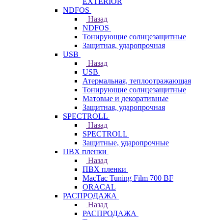
EXTERIOR
NDFOS
Назад
NDFOS
Тонирующие солнцезащитные
Защитная, ударопрочная
USB
Назад
USB
Атермальная, теплоотражающая
Тонирующие солнцезащитные
Матовые и декоративные
Защитная, ударопрочная
SPECTROLL
Назад
SPECTROLL
Защитные, ударопрочные
ПВХ пленки
Назад
ПВХ пленки
MacTac Tuning Film 700 BF
ORACAL
РАСПРОДАЖА
Назад
РАСПРОДАЖА