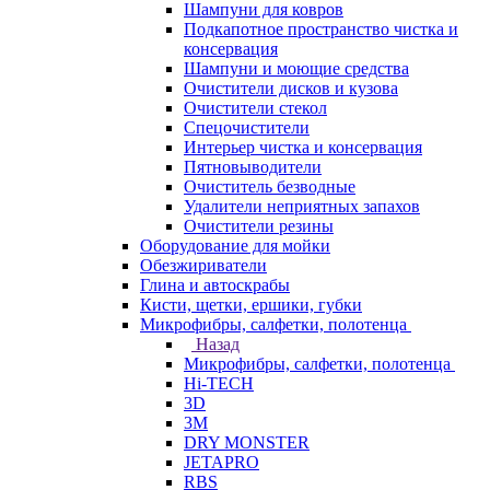
Шампуни для ковров
Подкапотное пространство чистка и
консервация
Шампуни и моющие средства
Очистители дисков и кузова
Очистители стекол
Спецочистители
Интерьер чистка и консервация
Пятновыводители
Очиститель безводные
Удалители неприятных запахов
Очистители резины
Оборудование для мойки
Обезжириватели
Глина и автоскрабы
Кисти, щетки, ершики, губки
Микрофибры, салфетки, полотенца
Назад
Микрофибры, салфетки, полотенца
Hi-TECH
3D
3М
DRY MONSTER
JETAPRO
RBS