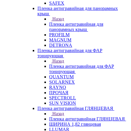
SAFEX
Пленка антигравийная для панорамных
крыш
Назад
Пленка антигравийная для
панорамных крыш
PROFILM
MAGNUM
DETRONA
Пленка антигравийная для ФАР
тонирующая
Назад
Пленка антигравийная для ФАР
тонирующая
QUANTUM
SOLARNEX
RAYNO
ПРОЧАЯ
SPECTROLL
SUN VISION
Пленка антигравийная ГЛЯНЦЕВАЯ
Назад
Пленка антигравийная ГЛЯНЦЕВАЯ
ШИРИНА 1,82 глянцевая
LLUMAR