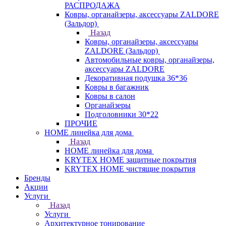
РАСПРОДАЖА
Ковры, органайзеры, аксессуары ZALDORE
(Зальдор)
Назад
Ковры, органайзеры, аксессуары
ZALDORE (Зальдор)
Автомобильные ковры, органайзеры,
аксессуары ZALDORE
Декоративная подушка 36*36
Ковры в багажник
Ковры в салон
Органайзеры
Подголовники 30*22
ПРОЧИЕ
HOME линейка для дома
Назад
HOME линейка для дома
KRYTEX HOME защитные покрытия
KRYTEX HOME чистящие покрытия
Бренды
Акции
Услуги
Назад
Услуги
Архитектурное тонирование