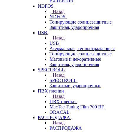
EXTERIOR
NDFOS
Назад
NDFOS
Тонирующие солнцезащитные
Защитная, ударопрочная
USB
Назад
USB
Атермальная, теплоотражающая
Тонирующие солнцезащитные
Матовые и декоративные
Защитная, ударопрочная
SPECTROLL
Назад
SPECTROLL
Защитные, ударопрочные
ПВХ пленки
Назад
ПВХ пленки
MacTac Tuning Film 700 BF
ORACAL
РАСПРОДАЖА
Назад
РАСПРОДАЖА