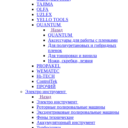
TAJIMA
OLFA
UZLEX
YELLO TOOLS
QUANTUM
Назад
QUANTUM
Аксессуары для работы с пленками
Для полиуретановых и гибридных
пленок
Для тонировки и винила
Ножи, скребки, лезвия
PROPAKEL
WEMATEC
Hi-TECH
ControlTek
ПРОЧИЙ
Электро инструмент
Назад
Электро инструмент
Роторные полировальные машины
Эксцентриковые полировальные машины
Фены технические
Аккумуляторный инструмент
Турбосушки