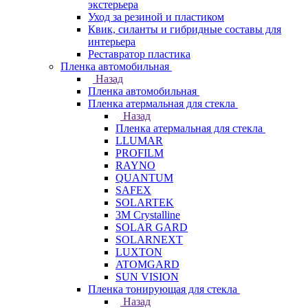
экстерьера
Уход за резиной и пластиком
Квик, силанты и гибридные составы для
интерьера
Реставратор пластика
Пленка автомобильная
Назад
Пленка автомобильная
Пленка атермальная для стекла
Назад
Пленка атермальная для стекла
LLUMAR
PROFILM
RAYNO
QUANTUM
SAFEX
SOLARTEK
3M Crystalline
SOLAR GARD
SOLARNEXT
LUXTON
ATOMGARD
SUN VISION
Пленка тонирующая для стекла
Назад