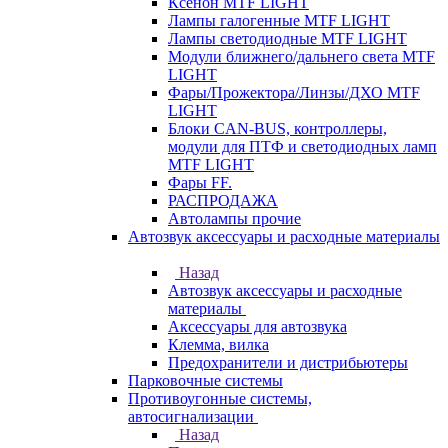
Ксенон MTF LIGHT
Лампы галогенные MTF LIGHT
Лампы светодиодные MTF LIGHT
Модули ближнего/дальнего света MTF
LIGHT
Фары/Прожектора/Линзы/ДХО MTF
LIGHT
Блоки CAN-BUS, контроллеры,
модули для ПТФ и светодиодных ламп
MTF LIGHT
Фары FF.
РАСПРОДАЖА
Автолампы прочие
Автозвук аксессуары и расходные материалы
Назад
Автозвук аксессуары и расходные
материалы
Аксессуары для автозвука
Клемма, вилка
Предохранители и дистрибьютеры
Парковочные системы
Противоугонные системы,
автосигнализации
Назад