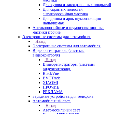
мастика
Для кузова и лакокрасочных покрытий
Для скрытых полостей
антикоррозийная мастика
Для днища и арок шумоизоляция
напыляемая
Антикоррозийные и шумоизоляционные
мастики прочие
Электронные системы для автомобиля
Назад
Электронные системы для автомобиля
Видеорегистраторы (системы
видеоконтроля)
Назад
Видеорегистраторы (системы
видеоконтроля)
BlackVue
BVCTrade
XIAOMI
ПРОЧИЕ
РЕКЛАМА
Зарядные устройства для телефона
Автомобильный свет
Назад
Автомобильный свет