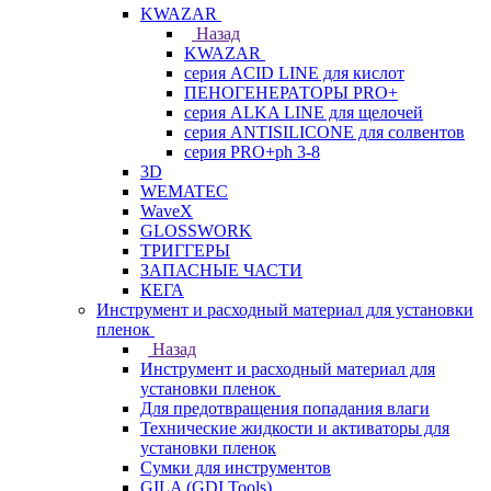
KWAZAR
Назад
KWAZAR
серия ACID LINE для кислот
ПЕНОГЕНЕРАТОРЫ PRO+
серия ALKA LINE для щелочей
серия ANTISILICONE для солвентов
серия PRO+ph 3-8
3D
WEMATEC
WaveX
GLOSSWORK
ТРИГГЕРЫ
ЗАПАСНЫЕ ЧАСТИ
КЕГА
Инструмент и расходный материал для установки
пленок
Назад
Инструмент и расходный материал для
установки пленок
Для предотвращения попадания влаги
Технические жидкости и активаторы для
установки пленок
Сумки для инструментов
GILA (GDI Tools)