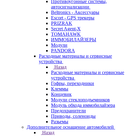
Противоугонные системы,
автосигнализации
Beltronics - Аксессуары
Escort - GPS трекеры
PRIZRAK
Secret Agent-X
TOMAHAWK
ИММОБИЛАЙЗЕРЫ
Модули
PANDORA
Расходные материалы и сервисные
устройства
Назад
Расходные материалы и сервисные
устройства
Гофры, переходники
Клеммы
Концевик
Модули стеклоподъемников
Модуль обхода иммобилайзера
Предохранители
Приводы, соленоиды
Разьемы
Дополнительное оснащение автомобилей
Назад