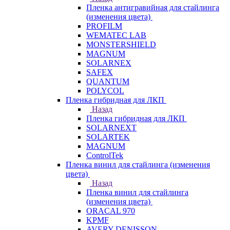
Пленка антигравийная для стайлинга
(изменения цвета)
PROFILM
WEMATEC LAB
MONSTERSHIELD
MAGNUM
SOLARNEX
SAFEX
QUANTUM
POLYCOL
Пленка гибридная для ЛКП
Назад
Пленка гибридная для ЛКП
SOLARNEXT
SOLARTEK
MAGNUM
ControlTek
Пленка винил для стайлинга (изменения
цвета)
Назад
Пленка винил для стайлинга
(изменения цвета)
ORACAL 970
KPMF
AVERY DENISSON