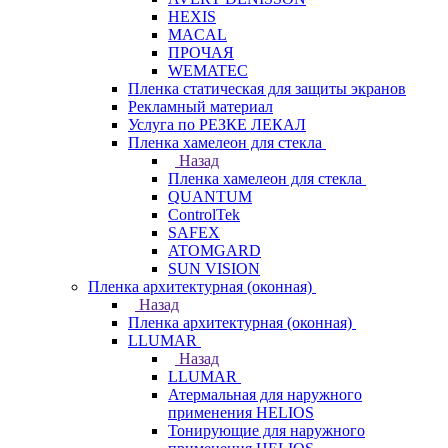
HEXIS
MACAL
ПРОЧАЯ
WEMATEC
Пленка статическая для защиты экранов
Рекламный материал
Услуга по РЕЗКЕ ЛЕКАЛ
Пленка хамелеон для стекла
Назад
Пленка хамелеон для стекла
QUANTUM
ControlTek
SAFEX
ATOMGARD
SUN VISION
Пленка архитектурная (оконная)
Назад
Пленка архитектурная (оконная)
LLUMAR
Назад
LLUMAR
Атермальная для наружного
применения HELIOS
Тонирующие для наружного