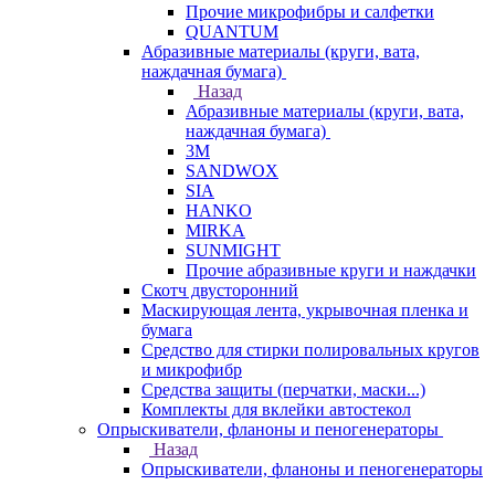
Прочие микрофибры и салфетки
QUANTUM
Абразивные материалы (круги, вата,
наждачная бумага)
Назад
Абразивные материалы (круги, вата,
наждачная бумага)
3М
SANDWOX
SIA
HANKO
MIRKA
SUNMIGHT
Прочие абразивные круги и наждачки
Скотч двусторонний
Маскирующая лента, укрывочная пленка и
бумага
Средство для стирки полировальных кругов
и микрофибр
Средства защиты (перчатки, маски...)
Комплекты для вклейки автостекол
Опрыскиватели, фланоны и пеногенераторы
Назад
Опрыскиватели, фланоны и пеногенераторы