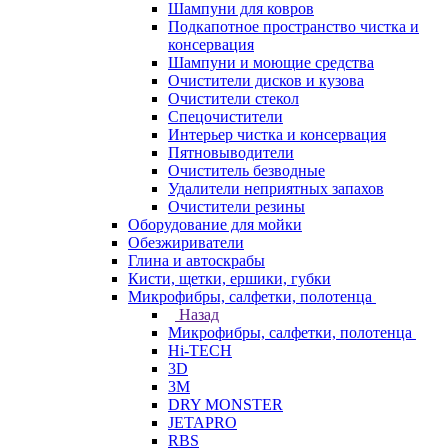
Шампуни для ковров
Подкапотное пространство чистка и
консервация
Шампуни и моющие средства
Очистители дисков и кузова
Очистители стекол
Спецочистители
Интерьер чистка и консервация
Пятновыводители
Очиститель безводные
Удалители неприятных запахов
Очистители резины
Оборудование для мойки
Обезжириватели
Глина и автоскрабы
Кисти, щетки, ершики, губки
Микрофибры, салфетки, полотенца
Назад
Микрофибры, салфетки, полотенца
Hi-TECH
3D
3М
DRY MONSTER
JETAPRO
RBS