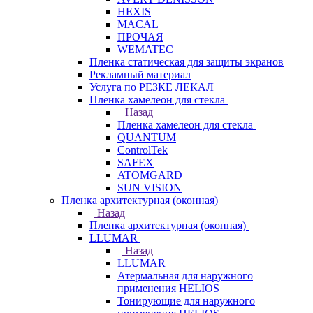
HEXIS
MACAL
ПРОЧАЯ
WEMATEC
Пленка статическая для защиты экранов
Рекламный материал
Услуга по РЕЗКЕ ЛЕКАЛ
Пленка хамелеон для стекла
Назад
Пленка хамелеон для стекла
QUANTUM
ControlTek
SAFEX
ATOMGARD
SUN VISION
Пленка архитектурная (оконная)
Назад
Пленка архитектурная (оконная)
LLUMAR
Назад
LLUMAR
Атермальная для наружного
применения HELIOS
Тонирующие для наружного