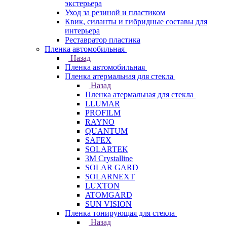
экстерьера
Уход за резиной и пластиком
Квик, силанты и гибридные составы для
интерьера
Реставратор пластика
Пленка автомобильная
Назад
Пленка автомобильная
Пленка атермальная для стекла
Назад
Пленка атермальная для стекла
LLUMAR
PROFILM
RAYNO
QUANTUM
SAFEX
SOLARTEK
3M Crystalline
SOLAR GARD
SOLARNEXT
LUXTON
ATOMGARD
SUN VISION
Пленка тонирующая для стекла
Назад