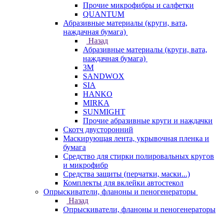
Прочие микрофибры и салфетки
QUANTUM
Абразивные материалы (круги, вата,
наждачная бумага)
Назад
Абразивные материалы (круги, вата,
наждачная бумага)
3М
SANDWOX
SIA
HANKO
MIRKA
SUNMIGHT
Прочие абразивные круги и наждачки
Скотч двусторонний
Маскирующая лента, укрывочная пленка и
бумага
Средство для стирки полировальных кругов
и микрофибр
Средства защиты (перчатки, маски...)
Комплекты для вклейки автостекол
Опрыскиватели, фланоны и пеногенераторы
Назад
Опрыскиватели, фланоны и пеногенераторы