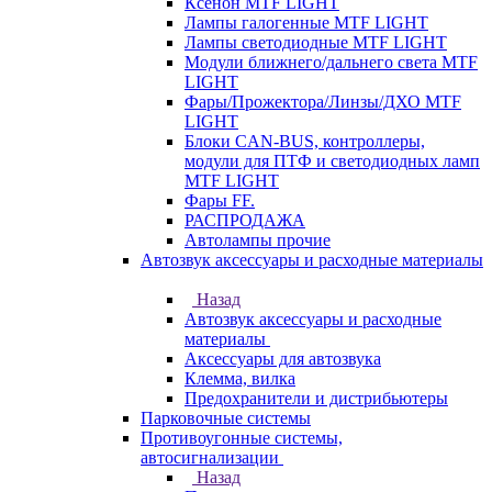
Ксенон MTF LIGHT
Лампы галогенные MTF LIGHT
Лампы светодиодные MTF LIGHT
Модули ближнего/дальнего света MTF
LIGHT
Фары/Прожектора/Линзы/ДХО MTF
LIGHT
Блоки CAN-BUS, контроллеры,
модули для ПТФ и светодиодных ламп
MTF LIGHT
Фары FF.
РАСПРОДАЖА
Автолампы прочие
Автозвук аксессуары и расходные материалы
Назад
Автозвук аксессуары и расходные
материалы
Аксессуары для автозвука
Клемма, вилка
Предохранители и дистрибьютеры
Парковочные системы
Противоугонные системы,
автосигнализации
Назад