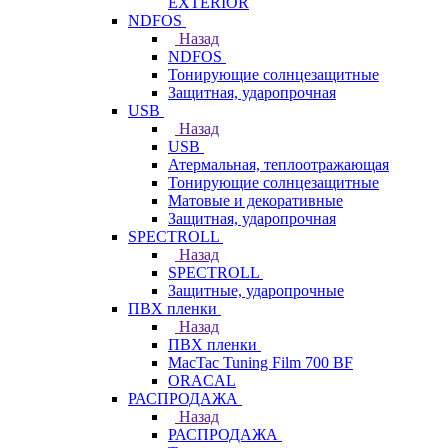
EXTERIOR
NDFOS
Назад
NDFOS
Тонирующие солнцезащитные
Защитная, ударопрочная
USB
Назад
USB
Атермальная, теплоотражающая
Тонирующие солнцезащитные
Матовые и декоративные
Защитная, ударопрочная
SPECTROLL
Назад
SPECTROLL
Защитные, ударопрочные
ПВХ пленки
Назад
ПВХ пленки
MacTac Tuning Film 700 BF
ORACAL
РАСПРОДАЖА
Назад
РАСПРОДАЖА