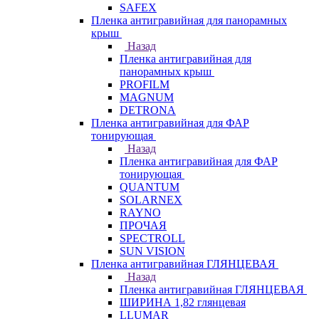
SAFEX
Пленка антигравийная для панорамных
крыш
Назад
Пленка антигравийная для
панорамных крыш
PROFILM
MAGNUM
DETRONA
Пленка антигравийная для ФАР
тонирующая
Назад
Пленка антигравийная для ФАР
тонирующая
QUANTUM
SOLARNEX
RAYNO
ПРОЧАЯ
SPECTROLL
SUN VISION
Пленка антигравийная ГЛЯНЦЕВАЯ
Назад
Пленка антигравийная ГЛЯНЦЕВАЯ
ШИРИНА 1,82 глянцевая
LLUMAR