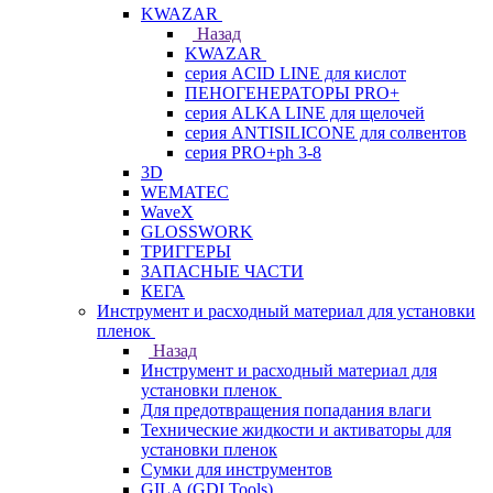
KWAZAR
Назад
KWAZAR
серия ACID LINE для кислот
ПЕНОГЕНЕРАТОРЫ PRO+
серия ALKA LINE для щелочей
серия ANTISILICONE для солвентов
серия PRO+ph 3-8
3D
WEMATEC
WaveX
GLOSSWORK
ТРИГГЕРЫ
ЗАПАСНЫЕ ЧАСТИ
КЕГА
Инструмент и расходный материал для установки
пленок
Назад
Инструмент и расходный материал для
установки пленок
Для предотвращения попадания влаги
Технические жидкости и активаторы для
установки пленок
Сумки для инструментов
GILA (GDI Tools)