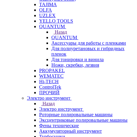
TAJIMA
OLFA
UZLEX
YELLO TOOLS
QUANTUM
Назад
QUANTUM
Аксессуары для работы с пленками
Для полиуретановых и гибридных
пленок
Для тонировки и винила
Ножи, скребки, лезвия
PROPAKEL
WEMATEC
Hi-TECH
ControlTek
ПРОЧИЙ
Электро инструмент
Назад
Электро инструмент
Роторные полировальные машины
Эксцентриковые полировальные машины
Фены технические
Аккумуляторный инструмент
Турбосушки