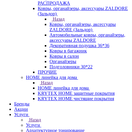
РАСПРОДАЖА
Ковры, органайзеры, аксессуары ZALDORE
(Зальдор)
Назад
Ковры, органайзеры, аксессуары
ZALDORE (Зальдор)
Автомобильные ковры, органайзеры,
аксессуары ZALDORE
Декоративная подушка 36*36
Ковры в багажник
Ковры в салон
Органайзеры
Подголовники 30*22
ПРОЧИЕ
HOME линейка для дома
Назад
HOME линейка для дома
KRYTEX HOME защитные покрытия
KRYTEX HOME чистящие покрытия
Бренды
Акции
Услуги
Назад
Услуги
Архитектурное тонирование