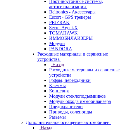
Противоугонные системы,
автосигнализации
Beltronics - Аксессуары
Escort - GPS трекеры
PRIZRAK
Secret Agent-X
TOMAHAWK
ИММОБИЛАЙЗЕРЫ
Модули
PANDORA
Расходные материалы и сервисные
устройства
Назад
Расходные материалы и сервисные
устройства
Гофры, переходники
Клеммы
Концевик
Модули стеклоподъемников
Модуль обхода иммобилайзера
Предохранители
Приводы, соленоиды
Разьемы
Дополнительное оснащение автомобилей
Назад