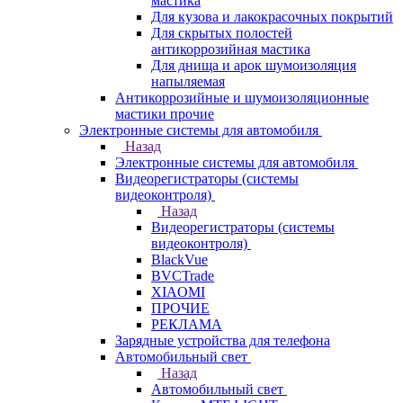
мастика
Для кузова и лакокрасочных покрытий
Для скрытых полостей
антикоррозийная мастика
Для днища и арок шумоизоляция
напыляемая
Антикоррозийные и шумоизоляционные
мастики прочие
Электронные системы для автомобиля
Назад
Электронные системы для автомобиля
Видеорегистраторы (системы
видеоконтроля)
Назад
Видеорегистраторы (системы
видеоконтроля)
BlackVue
BVCTrade
XIAOMI
ПРОЧИЕ
РЕКЛАМА
Зарядные устройства для телефона
Автомобильный свет
Назад
Автомобильный свет