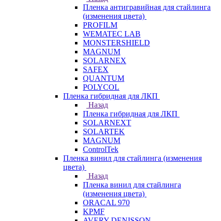
Пленка антигравийная для стайлинга
(изменения цвета)
PROFILM
WEMATEC LAB
MONSTERSHIELD
MAGNUM
SOLARNEX
SAFEX
QUANTUM
POLYCOL
Пленка гибридная для ЛКП
Назад
Пленка гибридная для ЛКП
SOLARNEXT
SOLARTEK
MAGNUM
ControlTek
Пленка винил для стайлинга (изменения
цвета)
Назад
Пленка винил для стайлинга
(изменения цвета)
ORACAL 970
KPMF
AVERY DENISSON