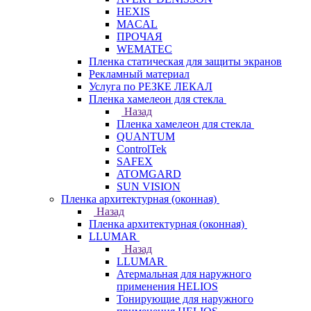
HEXIS
MACAL
ПРОЧАЯ
WEMATEC
Пленка статическая для защиты экранов
Рекламный материал
Услуга по РЕЗКЕ ЛЕКАЛ
Пленка хамелеон для стекла
Назад
Пленка хамелеон для стекла
QUANTUM
ControlTek
SAFEX
ATOMGARD
SUN VISION
Пленка архитектурная (оконная)
Назад
Пленка архитектурная (оконная)
LLUMAR
Назад
LLUMAR
Атермальная для наружного
применения HELIOS
Тонирующие для наружного