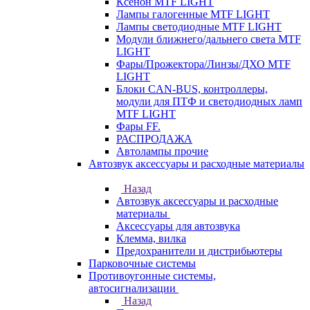
Ксенон MTF LIGHT
Лампы галогенные MTF LIGHT
Лампы светодиодные MTF LIGHT
Модули ближнего/дальнего света MTF
LIGHT
Фары/Прожектора/Линзы/ДХО MTF
LIGHT
Блоки CAN-BUS, контроллеры,
модули для ПТФ и светодиодных ламп
MTF LIGHT
Фары FF.
РАСПРОДАЖА
Автолампы прочие
Автозвук аксессуары и расходные материалы
Назад
Автозвук аксессуары и расходные
материалы
Аксессуары для автозвука
Клемма, вилка
Предохранители и дистрибьютеры
Парковочные системы
Противоугонные системы,
автосигнализации
Назад