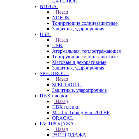
EXTERIOR
NDFOS
Назад
NDFOS
Тонирующие солнцезащитные
Защитная, ударопрочная
USB
Назад
USB
Атермальная, теплоотражающая
Тонирующие солнцезащитные
Матовые и декоративные
Защитная, ударопрочная
SPECTROLL
Назад
SPECTROLL
Защитные, ударопрочные
ПВХ пленки
Назад
ПВХ пленки
MacTac Tuning Film 700 BF
ORACAL
РАСПРОДАЖА
Назад
РАСПРОДАЖА