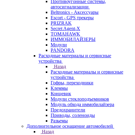
Противоугонные системы,
автосигнализации
Beltronics - Аксессуары
Escort - GPS трекеры
PRIZRAK
Secret Agent-X
TOMAHAWK
ИММОБИЛАЙЗЕРЫ
Модули
PANDORA
Расходные материалы и сервисные
устройства
Назад
Расходные материалы и сервисные
устройства
Гофры, переходники
Клеммы
Концевик
Модули стеклоподъемников
Модуль обхода иммобилайзера
Предохранители
Приводы, соленоиды
Разьемы
Дополнительное оснащение автомобилей
Назад