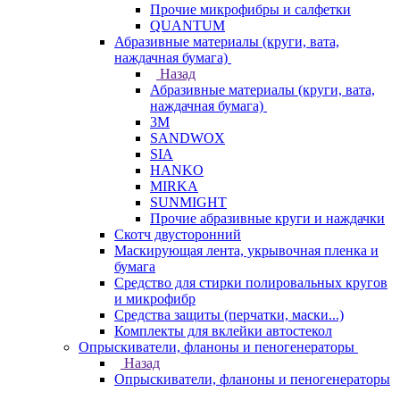
Прочие микрофибры и салфетки
QUANTUM
Абразивные материалы (круги, вата,
наждачная бумага)
Назад
Абразивные материалы (круги, вата,
наждачная бумага)
3М
SANDWOX
SIA
HANKO
MIRKA
SUNMIGHT
Прочие абразивные круги и наждачки
Скотч двусторонний
Маскирующая лента, укрывочная пленка и
бумага
Средство для стирки полировальных кругов
и микрофибр
Средства защиты (перчатки, маски...)
Комплекты для вклейки автостекол
Опрыскиватели, фланоны и пеногенераторы
Назад
Опрыскиватели, фланоны и пеногенераторы