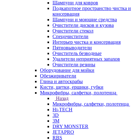
Шампуни для ковров
Подкапотное пространство чистка и
консервация
Шампуни и моющие средства
Очистители дисков и кузова
Очистители стекол
Спецочистители
Интерьер чистка и консервация
Пятновыводители
Очиститель безводные
Удалители неприятных запахов
Очистители резины
Оборудование для мойки
Обезжириватели
Глина и автоскрабы
Кисти, щетки, ершики, губки
Микрофибры, салфетки, полотенца
Назад
Микрофибры, салфетки, полотенца
Hi-TECH
3D
3М
DRY MONSTER
JETAPRO
RBS