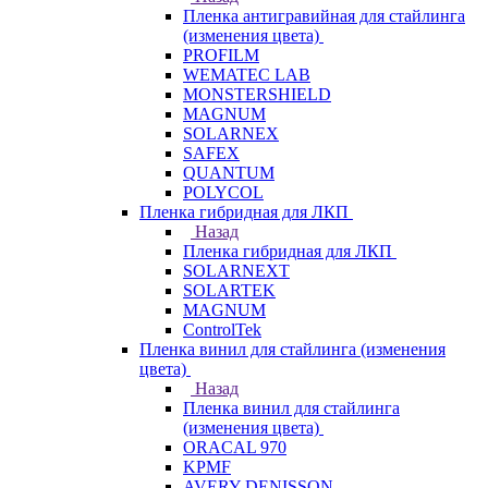
Пленка антигравийная для стайлинга
(изменения цвета)
PROFILM
WEMATEC LAB
MONSTERSHIELD
MAGNUM
SOLARNEX
SAFEX
QUANTUM
POLYCOL
Пленка гибридная для ЛКП
Назад
Пленка гибридная для ЛКП
SOLARNEXT
SOLARTEK
MAGNUM
ControlTek
Пленка винил для стайлинга (изменения
цвета)
Назад
Пленка винил для стайлинга
(изменения цвета)
ORACAL 970
KPMF
AVERY DENISSON