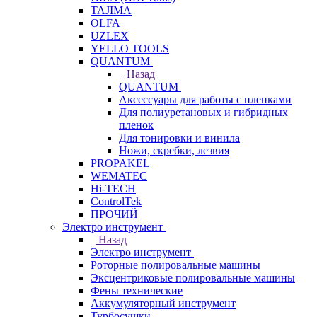
TAJIMA
OLFA
UZLEX
YELLO TOOLS
QUANTUM
Назад
QUANTUM
Аксессуары для работы с пленками
Для полиуретановых и гибридных
пленок
Для тонировки и винила
Ножи, скребки, лезвия
PROPAKEL
WEMATEC
Hi-TECH
ControlTek
ПРОЧИЙ
Электро инструмент
Назад
Электро инструмент
Роторные полировальные машины
Эксцентриковые полировальные машины
Фены технические
Аккумуляторный инструмент
Турбосушки