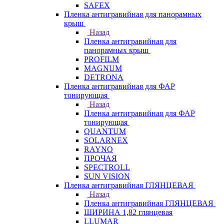
SAFEX
Пленка антигравийная для панорамных
крыш
Назад
Пленка антигравийная для
панорамных крыш
PROFILM
MAGNUM
DETRONA
Пленка антигравийная для ФАР
тонирующая
Назад
Пленка антигравийная для ФАР
тонирующая
QUANTUM
SOLARNEX
RAYNO
ПРОЧАЯ
SPECTROLL
SUN VISION
Пленка антигравийная ГЛЯНЦЕВАЯ
Назад
Пленка антигравийная ГЛЯНЦЕВАЯ
ШИРИНА 1,82 глянцевая
LLUMAR