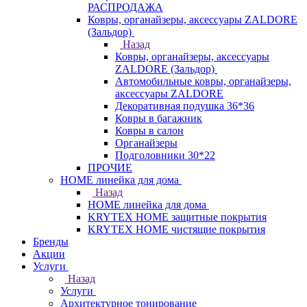
РАСПРОДАЖА
Ковры, органайзеры, аксессуары ZALDORE
(Зальдор)
Назад
Ковры, органайзеры, аксессуары
ZALDORE (Зальдор)
Автомобильные ковры, органайзеры,
аксессуары ZALDORE
Декоративная подушка 36*36
Ковры в багажник
Ковры в салон
Органайзеры
Подголовники 30*22
ПРОЧИЕ
HOME линейка для дома
Назад
HOME линейка для дома
KRYTEX HOME защитные покрытия
KRYTEX HOME чистящие покрытия
Бренды
Акции
Услуги
Назад
Услуги
Архитектурное тонирование