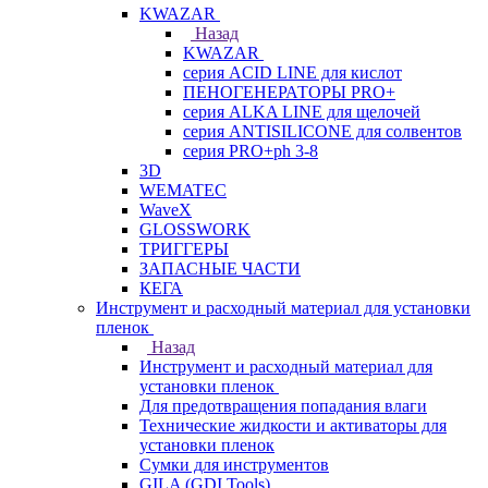
KWAZAR
Назад
KWAZAR
серия ACID LINE для кислот
ПЕНОГЕНЕРАТОРЫ PRO+
серия ALKA LINE для щелочей
серия ANTISILICONE для солвентов
серия PRO+ph 3-8
3D
WEMATEC
WaveX
GLOSSWORK
ТРИГГЕРЫ
ЗАПАСНЫЕ ЧАСТИ
КЕГА
Инструмент и расходный материал для установки
пленок
Назад
Инструмент и расходный материал для
установки пленок
Для предотвращения попадания влаги
Технические жидкости и активаторы для
установки пленок
Сумки для инструментов
GILA (GDI Tools)