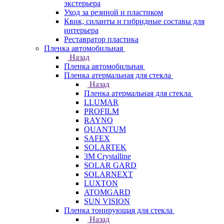
экстерьера
Уход за резиной и пластиком
Квик, силанты и гибридные составы для
интерьера
Реставратор пластика
Пленка автомобильная
Назад
Пленка автомобильная
Пленка атермальная для стекла
Назад
Пленка атермальная для стекла
LLUMAR
PROFILM
RAYNO
QUANTUM
SAFEX
SOLARTEK
3M Crystalline
SOLAR GARD
SOLARNEXT
LUXTON
ATOMGARD
SUN VISION
Пленка тонирующая для стекла
Назад