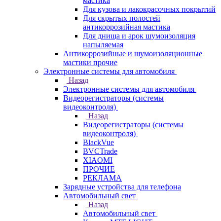
мастика
Для кузова и лакокрасочных покрытий
Для скрытых полостей
антикоррозийная мастика
Для днища и арок шумоизоляция
напыляемая
Антикоррозийные и шумоизоляционные
мастики прочие
Электронные системы для автомобиля
Назад
Электронные системы для автомобиля
Видеорегистраторы (системы
видеоконтроля)
Назад
Видеорегистраторы (системы
видеоконтроля)
BlackVue
BVCTrade
XIAOMI
ПРОЧИЕ
РЕКЛАМА
Зарядные устройства для телефона
Автомобильный свет
Назад
Автомобильный свет