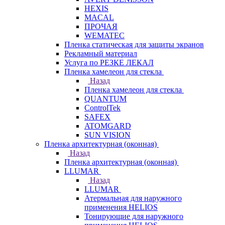
HEXIS
MACAL
ПРОЧАЯ
WEMATEC
Пленка статическая для защиты экранов
Рекламный материал
Услуга по РЕЗКЕ ЛЕКАЛ
Пленка хамелеон для стекла
Назад
Пленка хамелеон для стекла
QUANTUM
ControlTek
SAFEX
ATOMGARD
SUN VISION
Пленка архитектурная (оконная)
Назад
Пленка архитектурная (оконная)
LLUMAR
Назад
LLUMAR
Атермальная для наружного
применения HELIOS
Тонирующие для наружного