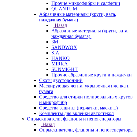
Прочие микрофибры и салфетки
QUANTUM
Абразивные материалы (круги, вата,
наждачная бумага)
Назад
Абразивные материалы (круги, вата,
наждачная бумага)
3М
SANDWOX
SIA
HANKO
MIRKA
SUNMIGHT
Прочие абразивные круги и наждачки
Скотч двусторонний
Маскирующая лента, укрывочная пленка и
бумага
Средство для стирки полировальных кругов
и микрофибр
Средства защиты (перчатки, маски...)
Комплекты для вклейки автостекол
Опрыскиватели, фланоны и пеногенераторы
Назад
Опрыскиватели, фланоны и пеногенераторы