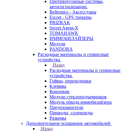
Противоугонные системы,
автосигнализации
Beltronics - Аксессуары
Escort - GPS трекеры
PRIZRAK
Secret Agent-X
TOMAHAWK
ИММОБИЛАЙЗЕРЫ
Модули
PANDORA
Расходные материалы и сервисные
устройства
Назад
Расходные материалы и сервисные
устройства
Гофры, переходники
Клеммы
Концевик
Модули стеклоподъемников
Модуль обхода иммобилайзера
Предохранители
Приводы, соленоиды
Разьемы
Дополнительное оснащение автомобилей
Назад