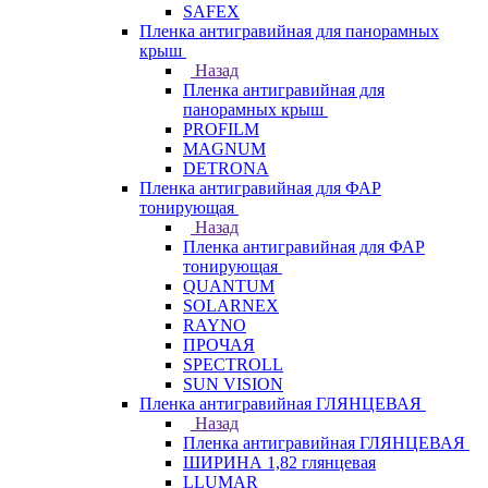
SAFEX
Пленка антигравийная для панорамных
крыш
Назад
Пленка антигравийная для
панорамных крыш
PROFILM
MAGNUM
DETRONA
Пленка антигравийная для ФАР
тонирующая
Назад
Пленка антигравийная для ФАР
тонирующая
QUANTUM
SOLARNEX
RAYNO
ПРОЧАЯ
SPECTROLL
SUN VISION
Пленка антигравийная ГЛЯНЦЕВАЯ
Назад
Пленка антигравийная ГЛЯНЦЕВАЯ
ШИРИНА 1,82 глянцевая
LLUMAR