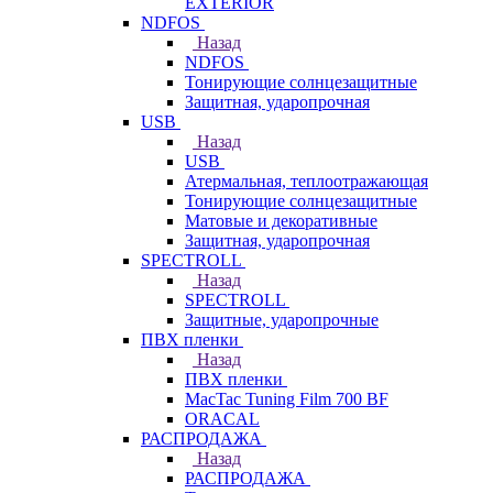
EXTERIOR
NDFOS
Назад
NDFOS
Тонирующие солнцезащитные
Защитная, ударопрочная
USB
Назад
USB
Атермальная, теплоотражающая
Тонирующие солнцезащитные
Матовые и декоративные
Защитная, ударопрочная
SPECTROLL
Назад
SPECTROLL
Защитные, ударопрочные
ПВХ пленки
Назад
ПВХ пленки
MacTac Tuning Film 700 BF
ORACAL
РАСПРОДАЖА
Назад
РАСПРОДАЖА