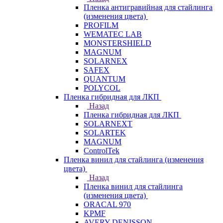
Пленка антигравийная для стайлинга
(изменения цвета)
PROFILM
WEMATEC LAB
MONSTERSHIELD
MAGNUM
SOLARNEX
SAFEX
QUANTUM
POLYCOL
Пленка гибридная для ЛКП
Назад
Пленка гибридная для ЛКП
SOLARNEXT
SOLARTEK
MAGNUM
ControlTek
Пленка винил для стайлинга (изменения
цвета)
Назад
Пленка винил для стайлинга
(изменения цвета)
ORACAL 970
KPMF
AVERY DENISSON