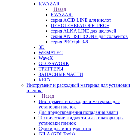
KWAZAR
Назад
KWAZAR
серия ACID LINE для кислот
ПЕНОГЕНЕРАТОРЫ PRO+
серия ALKA LINE для щелочей
серия ANTISILICONE для солвентов
серия PRO+ph 3-8
3D
WEMATEC
WaveX
GLOSSWORK
ТРИГГЕРЫ
ЗАПАСНЫЕ ЧАСТИ
КЕГА
Инструмент и расходный материал для установки
пленок
Назад
Инструмент и расходный материал для
установки пленок
Для предотвращения попадания влаги
Технические жидкости и активаторы для
установки пленок
Сумки для инструментов
GILA (GDI Tools)