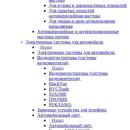
мастика
Для кузова и лакокрасочных покрытий
Для скрытых полостей
антикоррозийная мастика
Для днища и арок шумоизоляция
напыляемая
Антикоррозийные и шумоизоляционные
мастики прочие
Электронные системы для автомобиля
Назад
Электронные системы для автомобиля
Видеорегистраторы (системы
видеоконтроля)
Назад
Видеорегистраторы (системы
видеоконтроля)
BlackVue
BVCTrade
XIAOMI
ПРОЧИЕ
РЕКЛАМА
Зарядные устройства для телефона
Автомобильный свет
Назад
Автомобильный свет