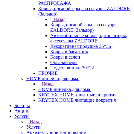
РАСПРОДАЖА
Ковры, органайзеры, аксессуары ZALDORE
(Зальдор)
Назад
Ковры, органайзеры, аксессуары
ZALDORE (Зальдор)
Автомобильные ковры, органайзеры,
аксессуары ZALDORE
Декоративная подушка 36*36
Ковры в багажник
Ковры в салон
Органайзеры
Подголовники 30*22
ПРОЧИЕ
HOME линейка для дома
Назад
HOME линейка для дома
KRYTEX HOME защитные покрытия
KRYTEX HOME чистящие покрытия
Бренды
Акции
Услуги
Назад
Услуги
Архитектурное тонирование