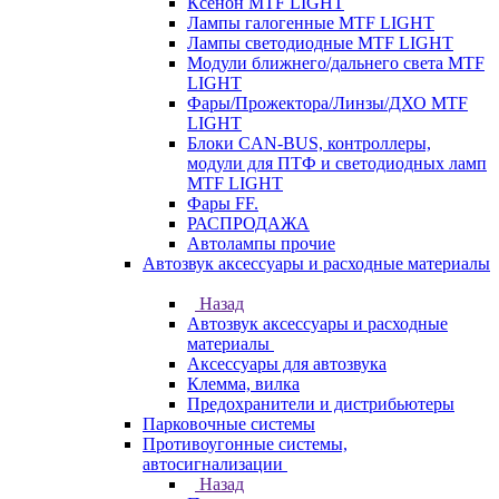
Ксенон MTF LIGHT
Лампы галогенные MTF LIGHT
Лампы светодиодные MTF LIGHT
Модули ближнего/дальнего света MTF
LIGHT
Фары/Прожектора/Линзы/ДХО MTF
LIGHT
Блоки CAN-BUS, контроллеры,
модули для ПТФ и светодиодных ламп
MTF LIGHT
Фары FF.
РАСПРОДАЖА
Автолампы прочие
Автозвук аксессуары и расходные материалы
Назад
Автозвук аксессуары и расходные
материалы
Аксессуары для автозвука
Клемма, вилка
Предохранители и дистрибьютеры
Парковочные системы
Противоугонные системы,
автосигнализации
Назад