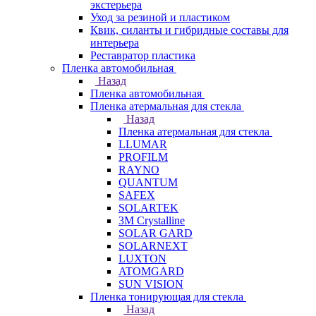
экстерьера
Уход за резиной и пластиком
Квик, силанты и гибридные составы для
интерьера
Реставратор пластика
Пленка автомобильная
Назад
Пленка автомобильная
Пленка атермальная для стекла
Назад
Пленка атермальная для стекла
LLUMAR
PROFILM
RAYNO
QUANTUM
SAFEX
SOLARTEK
3M Crystalline
SOLAR GARD
SOLARNEXT
LUXTON
ATOMGARD
SUN VISION
Пленка тонирующая для стекла
Назад