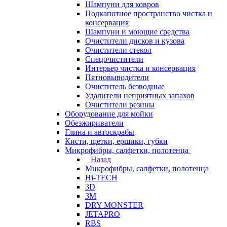
Шампуни для ковров
Подкапотное пространство чистка и
консервация
Шампуни и моющие средства
Очистители дисков и кузова
Очистители стекол
Спецочистители
Интерьер чистка и консервация
Пятновыводители
Очиститель безводные
Удалители неприятных запахов
Очистители резины
Оборудование для мойки
Обезжириватели
Глина и автоскрабы
Кисти, щетки, ершики, губки
Микрофибры, салфетки, полотенца
Назад
Микрофибры, салфетки, полотенца
Hi-TECH
3D
3М
DRY MONSTER
JETAPRO
RBS