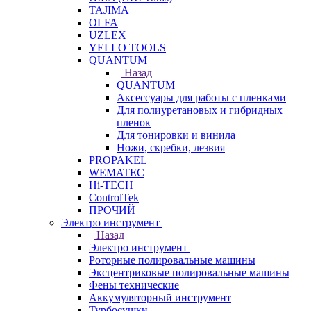
TAJIMA
OLFA
UZLEX
YELLO TOOLS
QUANTUM
Назад
QUANTUM
Аксессуары для работы с пленками
Для полиуретановых и гибридных
пленок
Для тонировки и винила
Ножи, скребки, лезвия
PROPAKEL
WEMATEC
Hi-TECH
ControlTek
ПРОЧИЙ
Электро инструмент
Назад
Электро инструмент
Роторные полировальные машины
Эксцентриковые полировальные машины
Фены технические
Аккумуляторный инструмент
Турбосушки