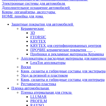
Электронные системы для автомобиля
Дополнительное оснащение автомобилей
Ковры, органайзеры, аксессуары
HOME линейка для дома
Защитные покрытия для автомобилей
Керамические
3D
FTORSIC
KRYTEX
KRYTEX для сертифицированных центров
ПРОЧИЕ керамические покрытия
Пробники и рекламные материалы Керамика
Аппликаторы и расходные материалы для нанесени
LeraTon аппликаторы
Воски
Квик, силанты и гибридные составы для экстерьера
Уход за резиной и пластиком
Квик, силанты и гибридные составы для интерьера
Реставратор пластика
Пленка автомобильная
Пленка атермальная для стекла
LLUMAR
PROFILM
RAYNO