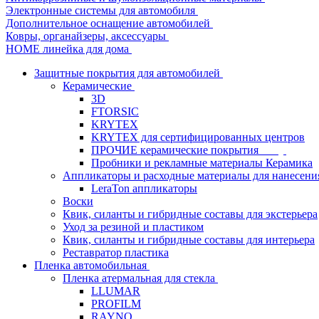
Электронные системы для автомобиля
Дополнительное оснащение автомобилей
Ковры, органайзеры, аксессуары
HOME линейка для дома
Защитные покрытия для автомобилей
Керамические
3D
FTORSIC
KRYTEX
KRYTEX для сертифицированных центров
ПРОЧИЕ керамические покрытия
Пробники и рекламные материалы Керамика
Аппликаторы и расходные материалы для нанесени
LeraTon аппликаторы
Воски
Квик, силанты и гибридные составы для экстерьера
Уход за резиной и пластиком
Квик, силанты и гибридные составы для интерьера
Реставратор пластика
Пленка автомобильная
Пленка атермальная для стекла
LLUMAR
PROFILM
RAYNO