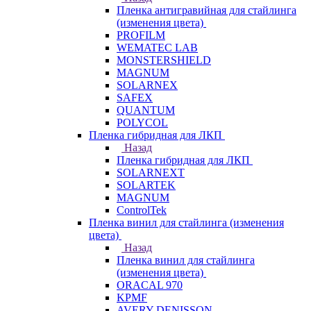
Пленка антигравийная для стайлинга
(изменения цвета)
PROFILM
WEMATEC LAB
MONSTERSHIELD
MAGNUM
SOLARNEX
SAFEX
QUANTUM
POLYCOL
Пленка гибридная для ЛКП
Назад
Пленка гибридная для ЛКП
SOLARNEXT
SOLARTEK
MAGNUM
ControlTek
Пленка винил для стайлинга (изменения
цвета)
Назад
Пленка винил для стайлинга
(изменения цвета)
ORACAL 970
KPMF
AVERY DENISSON