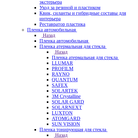
экстерьера
Уход за резиной и пластиком
Квик, силанты и гибридные составы для
интерьера
Реставратор пластика
Пленка автомобильная
Назад
Пленка автомобильная
Пленка атермальная для стекла
Назад
Пленка атермальная для стекла
LLUMAR
PROFILM
RAYNO
QUANTUM
SAFEX
SOLARTEK
3M Crystalline
SOLAR GARD
SOLARNEXT
LUXTON
ATOMGARD
SUN VISION
Пленка тонирующая для стекла
Назад