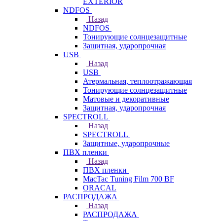
EXTERIOR
NDFOS
Назад
NDFOS
Тонирующие солнцезащитные
Защитная, ударопрочная
USB
Назад
USB
Атермальная, теплоотражающая
Тонирующие солнцезащитные
Матовые и декоративные
Защитная, ударопрочная
SPECTROLL
Назад
SPECTROLL
Защитные, ударопрочные
ПВХ пленки
Назад
ПВХ пленки
MacTac Tuning Film 700 BF
ORACAL
РАСПРОДАЖА
Назад
РАСПРОДАЖА