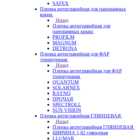
SAFEX
Пленка антигравийная для панорамных
крыш
Назад
Пленка антигравийная для
панорамных крыш
PROFILM
MAGNUM
DETRONA
Пленка антигравийная для ФАР
тонирующая
Назад
Пленка антигравийная для ФАР
тонирующая
QUANTUM
SOLARNEX
RAYNO
ПРОЧАЯ
SPECTROLL
SUN VISION
Пленка антигравийная ГЛЯНЦЕВАЯ
Назад
Пленка антигравийная ГЛЯНЦЕВАЯ
ШИРИНА 1,82 глянцевая
LLUMAR