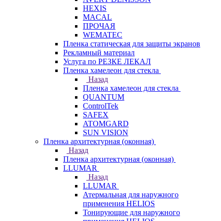
HEXIS
MACAL
ПРОЧАЯ
WEMATEC
Пленка статическая для защиты экранов
Рекламный материал
Услуга по РЕЗКЕ ЛЕКАЛ
Пленка хамелеон для стекла
Назад
Пленка хамелеон для стекла
QUANTUM
ControlTek
SAFEX
ATOMGARD
SUN VISION
Пленка архитектурная (оконная)
Назад
Пленка архитектурная (оконная)
LLUMAR
Назад
LLUMAR
Атермальная для наружного
применения HELIOS
Тонирующие для наружного