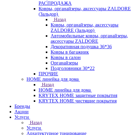
РАСПРОДАЖА
Ковры, органайзеры, аксессуары ZALDORE
(Зальдор)
Назад
Ковры, органайзеры, аксессуары
ZALDORE (Зальдор)
Автомобильные ковры, органайзеры,
аксессуары ZALDORE
Декоративная подушка 36*36
Ковры в багажник
Ковры в салон
Органайзеры
Подголовники 30*22
ПРОЧИЕ
HOME линейка для дома
Назад
HOME линейка для дома
KRYTEX HOME защитные покрытия
KRYTEX HOME чистящие покрытия
Бренды
Акции
Услуги
Назад
Услуги
Архитектурное тонирование