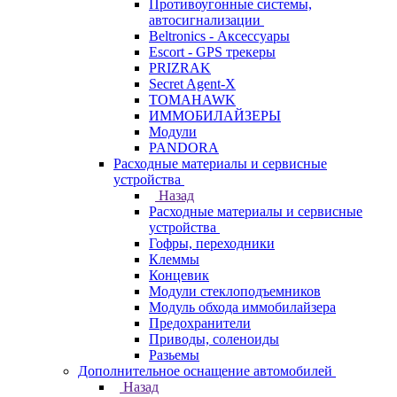
Противоугонные системы,
автосигнализации
Beltronics - Аксессуары
Escort - GPS трекеры
PRIZRAK
Secret Agent-X
TOMAHAWK
ИММОБИЛАЙЗЕРЫ
Модули
PANDORA
Расходные материалы и сервисные
устройства
Назад
Расходные материалы и сервисные
устройства
Гофры, переходники
Клеммы
Концевик
Модули стеклоподъемников
Модуль обхода иммобилайзера
Предохранители
Приводы, соленоиды
Разьемы
Дополнительное оснащение автомобилей
Назад