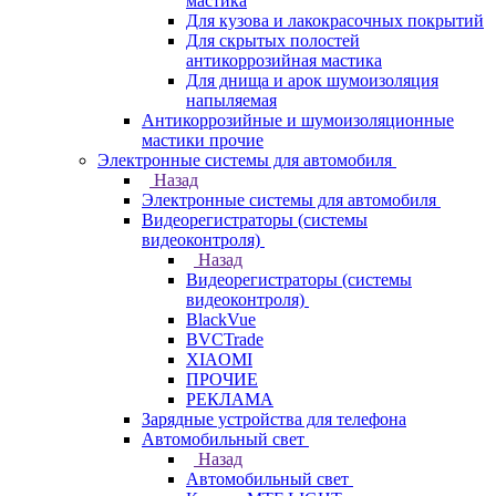
мастика
Для кузова и лакокрасочных покрытий
Для скрытых полостей
антикоррозийная мастика
Для днища и арок шумоизоляция
напыляемая
Антикоррозийные и шумоизоляционные
мастики прочие
Электронные системы для автомобиля
Назад
Электронные системы для автомобиля
Видеорегистраторы (системы
видеоконтроля)
Назад
Видеорегистраторы (системы
видеоконтроля)
BlackVue
BVCTrade
XIAOMI
ПРОЧИЕ
РЕКЛАМА
Зарядные устройства для телефона
Автомобильный свет
Назад
Автомобильный свет