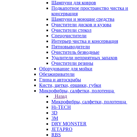
Шампуни для ковров
Подкапотное пространство чистка и
консервация
Шампуни и моющие средства
Очистители дисков и кузова
Очистители стекол
Спецочистители
Интерьер чистка и консервация
Пятновыводители
Очиститель безводные
Удалители неприятных запахов
Очистители резины
Оборудование для мойки
Обезжириватели
Глина и автоскрабы
Кисти, щетки, ершики, губки
Микрофибры, салфетки, полотенца
Назад
Микрофибры, салфетки, полотенца
Hi-TECH
3D
3М
DRY MONSTER
JETAPRO
RBS