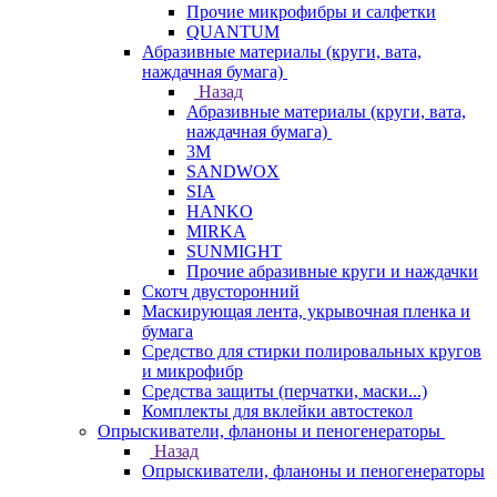
Прочие микрофибры и салфетки
QUANTUM
Абразивные материалы (круги, вата,
наждачная бумага)
Назад
Абразивные материалы (круги, вата,
наждачная бумага)
3М
SANDWOX
SIA
HANKO
MIRKA
SUNMIGHT
Прочие абразивные круги и наждачки
Скотч двусторонний
Маскирующая лента, укрывочная пленка и
бумага
Средство для стирки полировальных кругов
и микрофибр
Средства защиты (перчатки, маски...)
Комплекты для вклейки автостекол
Опрыскиватели, фланоны и пеногенераторы
Назад
Опрыскиватели, фланоны и пеногенераторы