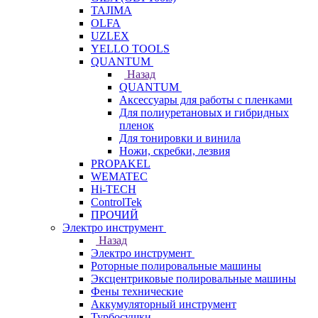
TAJIMA
OLFA
UZLEX
YELLO TOOLS
QUANTUM
Назад
QUANTUM
Аксессуары для работы с пленками
Для полиуретановых и гибридных
пленок
Для тонировки и винила
Ножи, скребки, лезвия
PROPAKEL
WEMATEC
Hi-TECH
ControlTek
ПРОЧИЙ
Электро инструмент
Назад
Электро инструмент
Роторные полировальные машины
Эксцентриковые полировальные машины
Фены технические
Аккумуляторный инструмент
Турбосушки