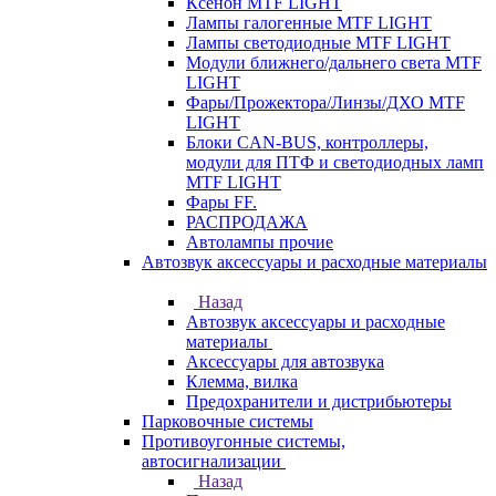
Ксенон MTF LIGHT
Лампы галогенные MTF LIGHT
Лампы светодиодные MTF LIGHT
Модули ближнего/дальнего света MTF
LIGHT
Фары/Прожектора/Линзы/ДХО MTF
LIGHT
Блоки CAN-BUS, контроллеры,
модули для ПТФ и светодиодных ламп
MTF LIGHT
Фары FF.
РАСПРОДАЖА
Автолампы прочие
Автозвук аксессуары и расходные материалы
Назад
Автозвук аксессуары и расходные
материалы
Аксессуары для автозвука
Клемма, вилка
Предохранители и дистрибьютеры
Парковочные системы
Противоугонные системы,
автосигнализации
Назад