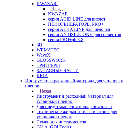
KWAZAR
Назад
KWAZAR
серия ACID LINE для кислот
ПЕНОГЕНЕРАТОРЫ PRO+
серия ALKA LINE для щелочей
серия ANTISILICONE для солвентов
серия PRO+ph 3-8
3D
WEMATEC
WaveX
GLOSSWORK
ТРИГГЕРЫ
ЗАПАСНЫЕ ЧАСТИ
КЕГА
Инструмент и расходный материал для установки
пленок
Назад
Инструмент и расходный материал для
установки пленок
Для предотвращения попадания влаги
Технические жидкости и активаторы для
установки пленок
Сумки для инструментов
GILA (GDI Tools)