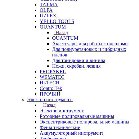
TAJIMA
OLFA
UZLEX
YELLO TOOLS
QUANTUM
Назад
QUANTUM
Аксессуары для работы с пленками
Для полиуретановых и гибридных
пленок
Для тонировки и винила
Ножи, скребки, лезвия
PROPAKEL
WEMATEC
Hi-TECH
ControlTek
ПРОЧИЙ
Электро инструмент
Назад
Электро инструмент
Роторные полировальные машины
Эксцентриковые полировальные машины
Фены технические
Аккумуляторный инструмент
Турбосушки