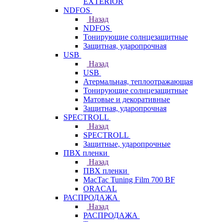
EXTERIOR
NDFOS
Назад
NDFOS
Тонирующие солнцезащитные
Защитная, ударопрочная
USB
Назад
USB
Атермальная, теплоотражающая
Тонирующие солнцезащитные
Матовые и декоративные
Защитная, ударопрочная
SPECTROLL
Назад
SPECTROLL
Защитные, ударопрочные
ПВХ пленки
Назад
ПВХ пленки
MacTac Tuning Film 700 BF
ORACAL
РАСПРОДАЖА
Назад
РАСПРОДАЖА