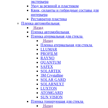
экстерьера
Уход за резиной и пластиком
Квик, силанты и гибридные составы для
интерьера
Реставратор пластика
Пленка автомобильная
Назад
Пленка автомобильная
Пленка атермальная для стекла
Назад
Пленка атермальная для стекла
LLUMAR
PROFILM
RAYNO
QUANTUM
SAFEX
SOLARTEK
3M Crystalline
SOLAR GARD
SOLARNEXT
LUXTON
ATOMGARD
SUN VISION
Пленка тонирующая для стекла
Назад