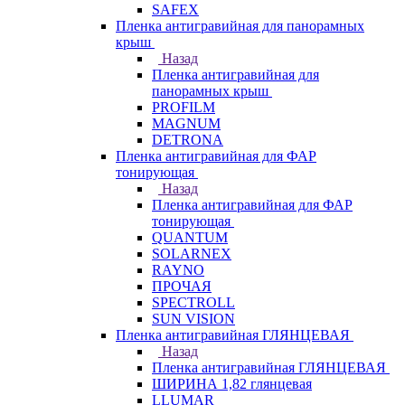
SAFEX
Пленка антигравийная для панорамных
крыш
Назад
Пленка антигравийная для
панорамных крыш
PROFILM
MAGNUM
DETRONA
Пленка антигравийная для ФАР
тонирующая
Назад
Пленка антигравийная для ФАР
тонирующая
QUANTUM
SOLARNEX
RAYNO
ПРОЧАЯ
SPECTROLL
SUN VISION
Пленка антигравийная ГЛЯНЦЕВАЯ
Назад
Пленка антигравийная ГЛЯНЦЕВАЯ
ШИРИНА 1,82 глянцевая
LLUMAR