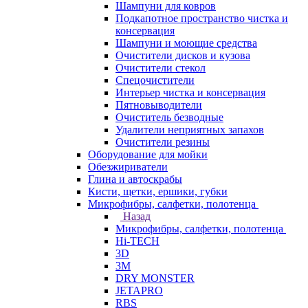
Шампуни для ковров
Подкапотное пространство чистка и
консервация
Шампуни и моющие средства
Очистители дисков и кузова
Очистители стекол
Спецочистители
Интерьер чистка и консервация
Пятновыводители
Очиститель безводные
Удалители неприятных запахов
Очистители резины
Оборудование для мойки
Обезжириватели
Глина и автоскрабы
Кисти, щетки, ершики, губки
Микрофибры, салфетки, полотенца
Назад
Микрофибры, салфетки, полотенца
Hi-TECH
3D
3М
DRY MONSTER
JETAPRO
RBS