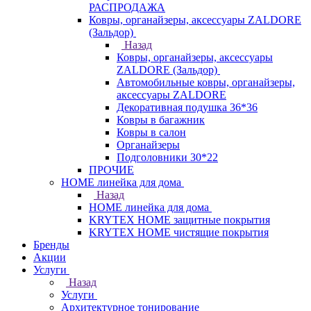
РАСПРОДАЖА
Ковры, органайзеры, аксессуары ZALDORE
(Зальдор)
Назад
Ковры, органайзеры, аксессуары
ZALDORE (Зальдор)
Автомобильные ковры, органайзеры,
аксессуары ZALDORE
Декоративная подушка 36*36
Ковры в багажник
Ковры в салон
Органайзеры
Подголовники 30*22
ПРОЧИЕ
HOME линейка для дома
Назад
HOME линейка для дома
KRYTEX HOME защитные покрытия
KRYTEX HOME чистящие покрытия
Бренды
Акции
Услуги
Назад
Услуги
Архитектурное тонирование