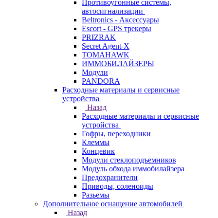
Противоугонные системы,
автосигнализации
Beltronics - Аксессуары
Escort - GPS трекеры
PRIZRAK
Secret Agent-X
TOMAHAWK
ИММОБИЛАЙЗЕРЫ
Модули
PANDORA
Расходные материалы и сервисные
устройства
Назад
Расходные материалы и сервисные
устройства
Гофры, переходники
Клеммы
Концевик
Модули стеклоподъемников
Модуль обхода иммобилайзера
Предохранители
Приводы, соленоиды
Разьемы
Дополнительное оснащение автомобилей
Назад