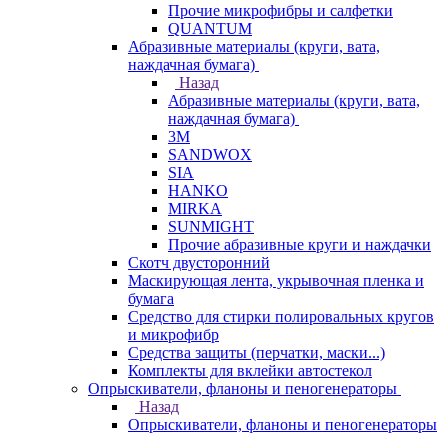
Прочие микрофибры и салфетки
QUANTUM
Абразивные материалы (круги, вата,
наждачная бумага)
Назад
Абразивные материалы (круги, вата,
наждачная бумага)
3М
SANDWOX
SIA
HANKO
MIRKA
SUNMIGHT
Прочие абразивные круги и наждачки
Скотч двусторонний
Маскирующая лента, укрывочная пленка и
бумага
Средство для стирки полировальных кругов
и микрофибр
Средства защиты (перчатки, маски...)
Комплекты для вклейки автостекол
Опрыскиватели, фланоны и пеногенераторы
Назад
Опрыскиватели, фланоны и пеногенераторы