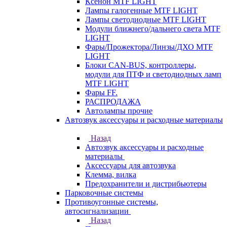
Ксенон MTF LIGHT
Лампы галогенные MTF LIGHT
Лампы светодиодные MTF LIGHT
Модули ближнего/дальнего света MTF
LIGHT
Фары/Прожектора/Линзы/ДХО MTF
LIGHT
Блоки CAN-BUS, контроллеры,
модули для ПТФ и светодиодных ламп
MTF LIGHT
Фары FF.
РАСПРОДАЖА
Автолампы прочие
Автозвук аксессуары и расходные материалы
Назад
Автозвук аксессуары и расходные
материалы
Аксессуары для автозвука
Клемма, вилка
Предохранители и дистрибьютеры
Парковочные системы
Противоугонные системы,
автосигнализации
Назад