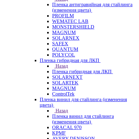
Пленка антигравийная для стайлинга
(изменения цвета)
PROFILM
WEMATEC LAB
MONSTERSHIELD
MAGNUM
SOLARNEX
SAFEX
QUANTUM
POLYCOL
Пленка гибридная для ЛКП
Назад
Пленка гибридная для ЛКП
SOLARNEXT
SOLARTEK
MAGNUM
ControlTek
Пленка винил для стайлинга (изменения
цвета)
Назад
Пленка винил для стайлинга
(изменения цвета)
ORACAL 970
KPMF
AVERY DENISSON