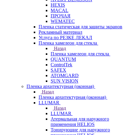
HEXIS
MACAL
ПРОЧАЯ
WEMATEC
Пленка статическая для защиты экранов
Рекламный материал
Услуга по РЕЗКЕ ЛЕКАЛ
Пленка хамелеон для стекла
Назад
Пленка хамелеон для стекла
QUANTUM
ControlTek
SAFEX
ATOMGARD
SUN VISION
Пленка архитектурная (оконная)
Назад
Пленка архитектурная (оконная)
LLUMAR
Назад
LLUMAR
Атермальная для наружного
применения HELIOS
Тонирующие для наружного