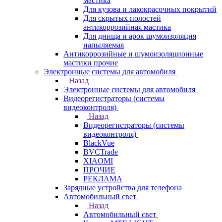
мастика
Для кузова и лакокрасочных покрытий
Для скрытых полостей
антикоррозийная мастика
Для днища и арок шумоизоляция
напыляемая
Антикоррозийные и шумоизоляционные
мастики прочие
Электронные системы для автомобиля
Назад
Электронные системы для автомобиля
Видеорегистраторы (системы
видеоконтроля)
Назад
Видеорегистраторы (системы
видеоконтроля)
BlackVue
BVCTrade
XIAOMI
ПРОЧИЕ
РЕКЛАМА
Зарядные устройства для телефона
Автомобильный свет
Назад
Автомобильный свет