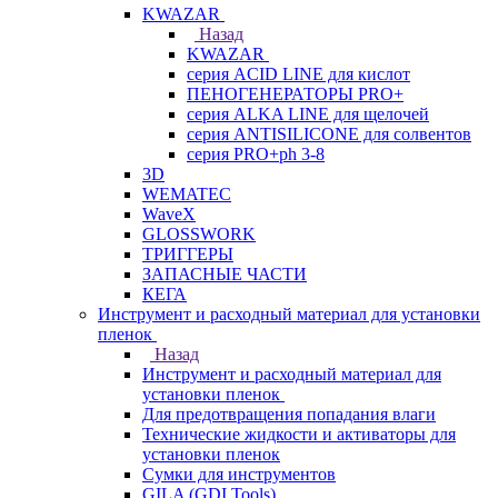
KWAZAR
Назад
KWAZAR
серия ACID LINE для кислот
ПЕНОГЕНЕРАТОРЫ PRO+
серия ALKA LINE для щелочей
серия ANTISILICONE для солвентов
серия PRO+ph 3-8
3D
WEMATEC
WaveX
GLOSSWORK
ТРИГГЕРЫ
ЗАПАСНЫЕ ЧАСТИ
КЕГА
Инструмент и расходный материал для установки
пленок
Назад
Инструмент и расходный материал для
установки пленок
Для предотвращения попадания влаги
Технические жидкости и активаторы для
установки пленок
Сумки для инструментов
GILA (GDI Tools)